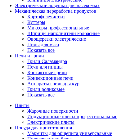
Электрические ловушки для насекомых
Механическая переработка продуктов
Картофелечистки
Куттеры
Миксеры профессиональные
Шприцы-наполнители колбасные
Овощерезки электрические
Пилы для мяса
Показать все
Печи и грили
Грили Саламандра
Печи для пиццы
Контактные грили
Конвекционные печи
Аппараты гриль для кур
Грили роликовые
Показать все
Плиты
Жарочные поверхности
Индукционные плиты профессиональные
Электрические плиты
Посуда для приготовления
Мармиты для общепита универсальные
Подогреватели блюд