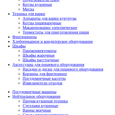
Котлы кухонные
Миска
Техника для варки
Аппараты для варки кукурузы
Котлы пищеварочные
Макароноварки электрические
Термостаты для приготовления пищи
Фритюрницы
Хлебопекарное и кондитерское оборудование
Шкафы
Пароконвектоматы
Шкафы жарочные
Шкафы расстоечные
Аксессуары для пищевого оборудования
Насадки и диски для пищевого оборудования
Корзины для фритюрниц
Посудомоечные кассеты
Измельчители отходов
Посудомоечные машины
Нейтральное оборудование
Прочая кухонная техника
Стеллажи кухонные
Ванны моечные
Столы производственные