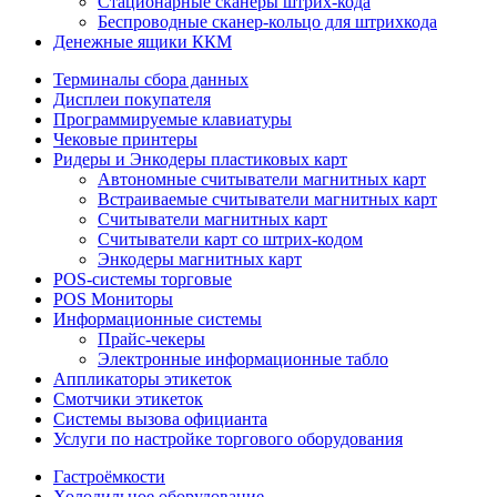
Стационарные сканеры штрих-кода
Беспроводные сканер-кольцо для штрихкода
Денежные ящики ККМ
Терминалы сбора данных
Дисплеи покупателя
Программируемые клавиатуры
Чековые принтеры
Ридеры и Энкодеры пластиковых карт
Автономные считыватели магнитных карт
Встраиваемые считыватели магнитных карт
Считыватели магнитных карт
Считыватели карт со штрих-кодом
Энкодеры магнитных карт
POS-системы торговые
POS Мониторы
Информационные системы
Прайс-чекеры
Электронные информационные табло
Аппликаторы этикеток
Смотчики этикеток
Системы вызова официанта
Услуги по настройке торгового оборудования
Гастроёмкости
Холодильное оборудование