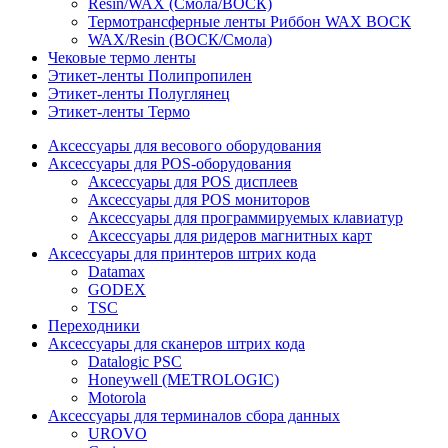
Resin/WAX (Смола/ВОСК)
Термотрансферные ленты Риббон WAX ВОСК
WAX/Resin (ВОСК/Смола)
Чековые термо ленты
Этикет-ленты Полипропилен
Этикет-ленты Полуглянец
Этикет-ленты Термо
Аксессуары для весового оборудования
Аксессуары для POS-оборудования
Аксессуары для POS дисплеев
Аксессуары для POS мониторов
Аксессуары для программируемых клавиатур
Аксессуары для ридеров магнитных карт
Аксессуары для принтеров штрих кода
Datamax
GODEX
TSC
Переходники
Аксессуары для сканеров штрих кода
Datalogic PSC
Honeywell (METROLOGIC)
Motorola
Аксессуары для терминалов сбора данных
UROVO