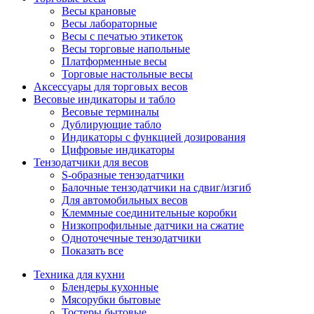
Весы крановые
Весы лабораторные
Весы с печатью этикеток
Весы торговые напольные
Платформенные весы
Торговые настольные весы
Аксессуары для торговых весов
Весовые индикаторы и табло
Весовые терминалы
Дублирующие табло
Индикаторы с функцией дозирования
Цифровые индикаторы
Тензодатчики для весов
S-образные тензодатчики
Балочные тензодатчики на сдвиг/изгиб
Для автомобильных весов
Клеммные соединительные коробки
Низкопрофильные датчики на сжатие
Одноточечные тензодатчики
Показать все
Техника для кухни
Блендеры кухонные
Мясорубки бытовые
Тостеры бытовые