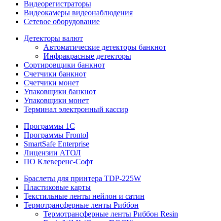
Видеорегистраторы
Видеокамеры видеонаблюдения
Сетевое оборудование
Детекторы валют
Автоматические детекторы банкнот
Инфракрасные детекторы
Сортировщики банкнот
Счетчики банкнот
Счетчики монет
Упаковщики банкнот
Упаковщики монет
Терминал электронный кассир
Программы 1C
Программы Frontol
SmartSafe Enterprise
Лицензии АТОЛ
ПО Клеверенс-Софт
Браслеты для принтера TDP-225W
Пластиковые карты
Текстильные ленты нейлон и сатин
Термотрансферные ленты Риббон
Термотрансферные ленты Риббон Resin