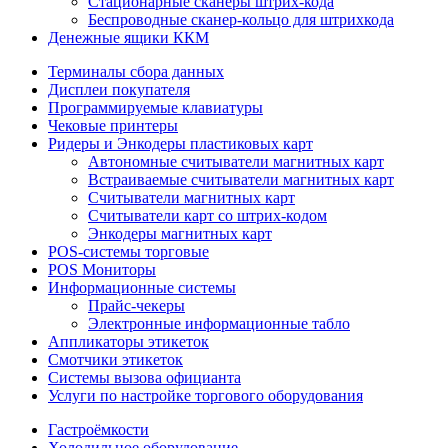
Стационарные сканеры штрих-кода
Беспроводные сканер-кольцо для штрихкода
Денежные ящики ККМ
Терминалы сбора данных
Дисплеи покупателя
Программируемые клавиатуры
Чековые принтеры
Ридеры и Энкодеры пластиковых карт
Автономные считыватели магнитных карт
Встраиваемые считыватели магнитных карт
Считыватели магнитных карт
Считыватели карт со штрих-кодом
Энкодеры магнитных карт
POS-системы торговые
POS Мониторы
Информационные системы
Прайс-чекеры
Электронные информационные табло
Аппликаторы этикеток
Смотчики этикеток
Системы вызова официанта
Услуги по настройке торгового оборудования
Гастроёмкости
Холодильное оборудование