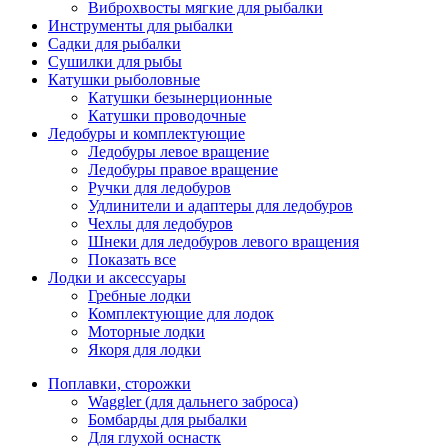
Виброхвосты мягкие для рыбалки
Инструменты для рыбалки
Садки для рыбалки
Сушилки для рыбы
Катушки рыболовные
Катушки безынерционные
Катушки проводочные
Ледобуры и комплектующие
Ледобуры левое вращение
Ледобуры правое вращение
Ручки для ледобуров
Удлинители и адаптеры для ледобуров
Чехлы для ледобуров
Шнеки для ледобуров левого вращения
Показать все
Лодки и аксессуары
Гребные лодки
Комплектующие для лодок
Моторные лодки
Якоря для лодки
Поплавки, сторожки
Waggler (для дальнего заброса)
Бомбарды для рыбалки
Для глухой оснастк