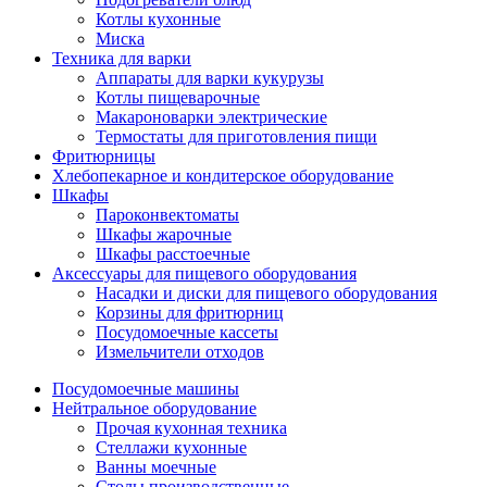
Котлы кухонные
Миска
Техника для варки
Аппараты для варки кукурузы
Котлы пищеварочные
Макароноварки электрические
Термостаты для приготовления пищи
Фритюрницы
Хлебопекарное и кондитерское оборудование
Шкафы
Пароконвектоматы
Шкафы жарочные
Шкафы расстоечные
Аксессуары для пищевого оборудования
Насадки и диски для пищевого оборудования
Корзины для фритюрниц
Посудомоечные кассеты
Измельчители отходов
Посудомоечные машины
Нейтральное оборудование
Прочая кухонная техника
Стеллажи кухонные
Ванны моечные
Столы производственные