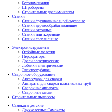
Бетономешалки
Штроборезы
Строительные дрели-миксеры
Станки
Станки фуговальные и рейсмусовые
Станки деревообрабатывающие
Станки заточные
Станки плиткорезные
Станки сверлильные
Электроинструменты
Отбойные молотки
Перфораторы
Дрели электрические
Лобзики электрические
Электрорубанки
Сварочное оборудование
Аксессуары для сварки
Аппараты для сварки пластиковых труб
Сварочные аппараты
Сварочные маски
Строительные пылесосы
Самокаты детские
Двухколесные Cамокаты