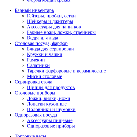
Барный инвентарь
Гейзеры, пробки, сетки
Шейкеры и джиггеры
Аксессуары для напитков
Барные ножи, ложки, стрейнеры
Ведра для льда
Столовая посуда, фарфор
Блюда для сервировки
Кружки и чашки
Рамекин
Салатники
Тарелки фарфоровые и керамические
Миски столовые
Сервировка стола
Щипцы для продуктов
Столовые приборы
Ложки, вилки, ножи
Лопатки кухонные
Половники и шумовки
Одноразовая посуда
Аксессуары пищевые
Одноразовые приборы
Торговые весы