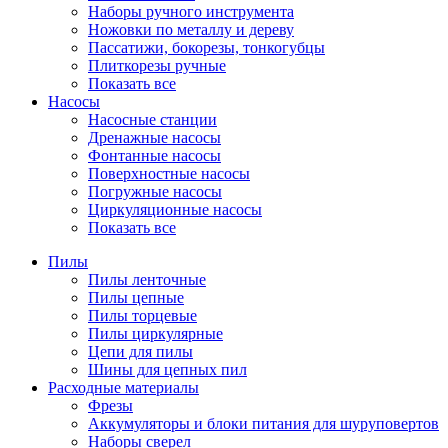
Наборы ручного инструмента
Ножовки по металлу и дереву
Пассатижи, бокорезы, тонкогубцы
Плиткорезы ручные
Показать все
Насосы
Насосные станции
Дренажные насосы
Фонтанные насосы
Поверхностные насосы
Погружные насосы
Циркуляционные насосы
Показать все
Пилы
Пилы ленточные
Пилы цепные
Пилы торцевые
Пилы циркулярные
Цепи для пилы
Шины для цепных пил
Расходные материалы
Фрезы
Аккумуляторы и блоки питания для шуруповертов
Наборы сверел