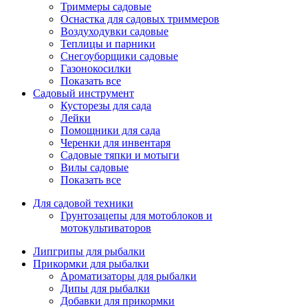
Триммеры садовые
Оснастка для садовых триммеров
Воздуходувки садовые
Теплицы и парники
Снегоуборщики садовые
Газонокосилки
Показать все
Садовый инструмент
Кусторезы для сада
Лейки
Помощники для сада
Черенки для инвентаря
Садовые тяпки и мотыги
Вилы садовые
Показать все
Для садовой техники
Грунтозацепы для мотоблоков и
мотокультиваторов
Липгрипы для рыбалки
Прикормки для рыбалки
Ароматизаторы для рыбалки
Дипы для рыбалки
Добавки для прикормки