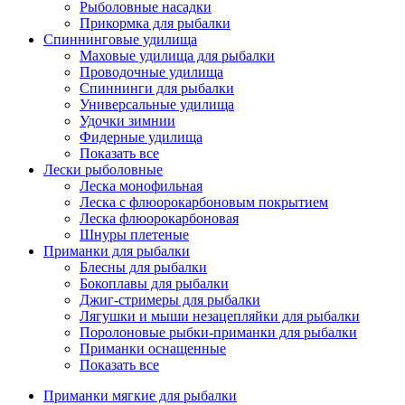
Рыболовные насадки
Прикормка для рыбалки
Спиннинговые удилища
Маховые удилища для рыбалки
Проводочные удилища
Спиннинги для рыбалки
Универсальные удилища
Удочки зимнии
Фидерные удилища
Показать все
Лески рыболовные
Леска монофильная
Леска с флюорокарбоновым покрытием
Леска флюорокарбоновая
Шнуры плетеные
Приманки для рыбалки
Блесны для рыбалки
Бокоплавы для рыбалки
Джиг-стримеры для рыбалки
Лягушки и мыши незацепляйки для рыбалки
Поролоновые рыбки-приманки для рыбалки
Приманки оснащенные
Показать все
Приманки мягкие для рыбалки