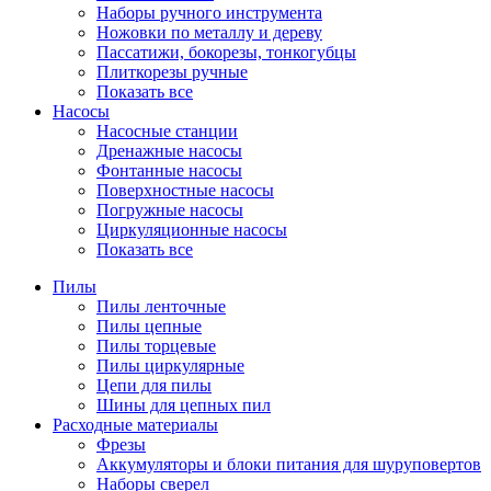
Наборы ручного инструмента
Ножовки по металлу и дереву
Пассатижи, бокорезы, тонкогубцы
Плиткорезы ручные
Показать все
Насосы
Насосные станции
Дренажные насосы
Фонтанные насосы
Поверхностные насосы
Погружные насосы
Циркуляционные насосы
Показать все
Пилы
Пилы ленточные
Пилы цепные
Пилы торцевые
Пилы циркулярные
Цепи для пилы
Шины для цепных пил
Расходные материалы
Фрезы
Аккумуляторы и блоки питания для шуруповертов
Наборы сверел