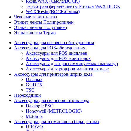
Resin/WAX (Смола/ВОСК)
Термотрансферные ленты Риббон WAX ВОСК
WAX/Resin (ВОСК/Смола)
Чековые термо ленты
Этикет-ленты Полипропилен
Этикет-ленты Полуглянец
Этикет-ленты Термо
Аксессуары для весового оборудования
Аксессуары для POS-оборудования
Аксессуары для POS дисплеев
Аксессуары для POS мониторов
Аксессуары для программируемых клавиатур
Аксессуары для ридеров магнитных карт
Аксессуары для принтеров штрих кода
Datamax
GODEX
TSC
Переходники
Аксессуары для сканеров штрих кода
Datalogic PSC
Honeywell (METROLOGIC)
Motorola
Аксессуары для терминалов сбора данных
UROVO