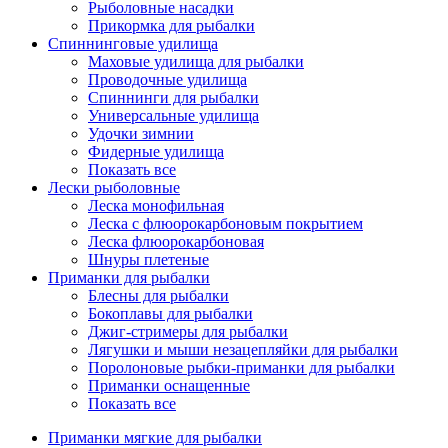
Рыболовные насадки
Прикормка для рыбалки
Спиннинговые удилища
Маховые удилища для рыбалки
Проводочные удилища
Спиннинги для рыбалки
Универсальные удилища
Удочки зимнии
Фидерные удилища
Показать все
Лески рыболовные
Леска монофильная
Леска с флюорокарбоновым покрытием
Леска флюорокарбоновая
Шнуры плетеные
Приманки для рыбалки
Блесны для рыбалки
Бокоплавы для рыбалки
Джиг-стримеры для рыбалки
Лягушки и мыши незацепляйки для рыбалки
Поролоновые рыбки-приманки для рыбалки
Приманки оснащенные
Показать все
Приманки мягкие для рыбалки