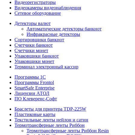
Видеорегистраторы
Видеокамеры видеонаблюдения
Сетевое оборудование
Детекторы валют
Автоматические детекторы банкнот
Инфракрасные детекторы
Сортировщики банкнот
Счетчики банкнот
Счетчики монет
Упаковщики банкнот
Упаковщики монет
Терминал электронный кассир
Программы 1C
Программы Frontol
SmartSafe Enterprise
Лицензии АТОЛ
ПО Клеверенс-Софт
Браслеты для принтера TDP-225W
Пластиковые карты
Текстильные ленты нейлон и сатин
Термотрансферные ленты Риббон
Термотрансферные ленты Риббон Resin