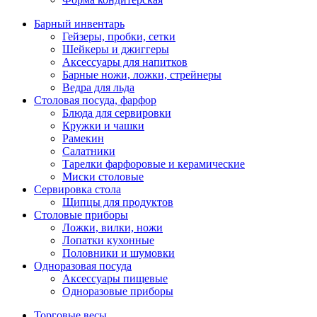
Барный инвентарь
Гейзеры, пробки, сетки
Шейкеры и джиггеры
Аксессуары для напитков
Барные ножи, ложки, стрейнеры
Ведра для льда
Столовая посуда, фарфор
Блюда для сервировки
Кружки и чашки
Рамекин
Салатники
Тарелки фарфоровые и керамические
Миски столовые
Сервировка стола
Щипцы для продуктов
Столовые приборы
Ложки, вилки, ножи
Лопатки кухонные
Половники и шумовки
Одноразовая посуда
Аксессуары пищевые
Одноразовые приборы
Торговые весы