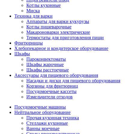
Котлы кухонные
Миска
Техника для варки
Аппараты для варки кукурузы
Котлы пищеварочные
Макароноварки электрические
Термостаты для приготовления пищи
Фритюрницы
Хлебопекарное и кондитерское оборудование
Шкафы
Пароконвектоматы
Шкафы жарочные
Шкафы расстоечные
Аксессуары для пищевого оборудования
Насадки и диски для пищевого оборудования
Корзины для фритюрниц
Посудомоечные кассеты
Измельчители отходов
Посудомоечные машины
Нейтральное оборудование
Прочая кухонная техника
Стеллажи кухонные
Ванны моечные
Столы производственные