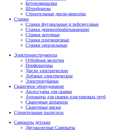
Бетономешалки
Штроборезы
Строительные дрели-миксеры
Станки
Станки фуговальные и рейсмусовые
Станки деревообрабатывающие
Станки заточные
Станки плиткорезные
Станки сверлильные
Электроинструменты
Отбойные молотки
Перфораторы
Дрели электрические
Лобзики электрические
Электрорубанки
Сварочное оборудование
Аксессуары для сварки
Аппараты для сварки пластиковых труб
Сварочные аппараты
Сварочные маски
Строительные пылесосы
Самокаты детские
Двухколесные Cамокаты