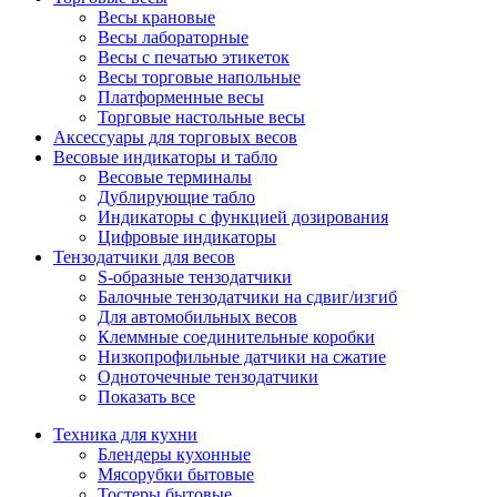
Весы крановые
Весы лабораторные
Весы с печатью этикеток
Весы торговые напольные
Платформенные весы
Торговые настольные весы
Аксессуары для торговых весов
Весовые индикаторы и табло
Весовые терминалы
Дублирующие табло
Индикаторы с функцией дозирования
Цифровые индикаторы
Тензодатчики для весов
S-образные тензодатчики
Балочные тензодатчики на сдвиг/изгиб
Для автомобильных весов
Клеммные соединительные коробки
Низкопрофильные датчики на сжатие
Одноточечные тензодатчики
Показать все
Техника для кухни
Блендеры кухонные
Мясорубки бытовые
Тостеры бытовые