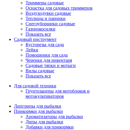
Триммеры садовые
Оснастка для садовых триммеров
Воздуходувки садовые
Теплицы и парники
Снегоуборщики садовые
Газонокосилки
Показать все
Садовый инструмент
Кусторезы для сада
Лейки
Помощники для сада
Черенки для инвентаря
Садовые тяпки и мотыги
Вилы садовые
Показать все
Для садовой техники
Грунтозацепы для мотоблоков и
мотокультиваторов
Липгрипы для рыбалки
Прикормки для рыбалки
Ароматизаторы для рыбалки
Дипы для рыбалки
Добавки для прикормки