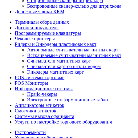
Стационарные сканеры штрих-кода
Беспроводные сканер-кольцо для штрихкода
Денежные ящики ККМ
Терминалы сбора данных
Дисплеи покупателя
Программируемые клавиатуры
Чековые принтеры
Ридеры и Энкодеры пластиковых карт
Автономные считыватели магнитных карт
Встраиваемые считыватели магнитных карт
Считыватели магнитных карт
Считыватели карт со штрих-кодом
Энкодеры магнитных карт
POS-системы торговые
POS Мониторы
Информационные системы
Прайс-чекеры
Электронные информационные табло
Аппликаторы этикеток
Смотчики этикеток
Системы вызова официанта
Услуги по настройке торгового оборудования
Гастроёмкости
Холодильное оборудование