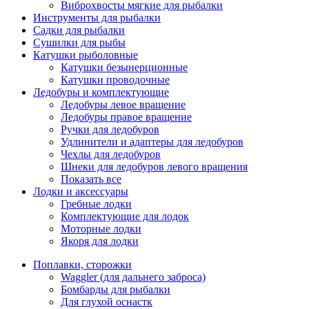
Виброхвосты мягкие для рыбалки
Инструменты для рыбалки
Садки для рыбалки
Сушилки для рыбы
Катушки рыболовные
Катушки безынерционные
Катушки проводочные
Ледобуры и комплектующие
Ледобуры левое вращение
Ледобуры правое вращение
Ручки для ледобуров
Удлинители и адаптеры для ледобуров
Чехлы для ледобуров
Шнеки для ледобуров левого вращения
Показать все
Лодки и аксессуары
Гребные лодки
Комплектующие для лодок
Моторные лодки
Якоря для лодки
Поплавки, сторожки
Waggler (для дальнего заброса)
Бомбарды для рыбалки
Для глухой оснастк