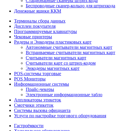
Стационарные сканеры штрих-кода
Беспроводные сканер-кольцо для штрихкода
Денежные ящики ККМ
Терминалы сбора данных
Дисплеи покупателя
Программируемые клавиатуры
Чековые принтеры
Ридеры и Энкодеры пластиковых карт
Автономные считыватели магнитных карт
Встраиваемые считыватели магнитных карт
Считыватели магнитных карт
Считыватели карт со штрих-кодом
Энкодеры магнитных карт
POS-системы торговые
POS Мониторы
Информационные системы
Прайс-чекеры
Электронные информационные табло
Аппликаторы этикеток
Смотчики этикеток
Системы вызова официанта
Услуги по настройке торгового оборудования
Гастроёмкости
Холодильное оборудование