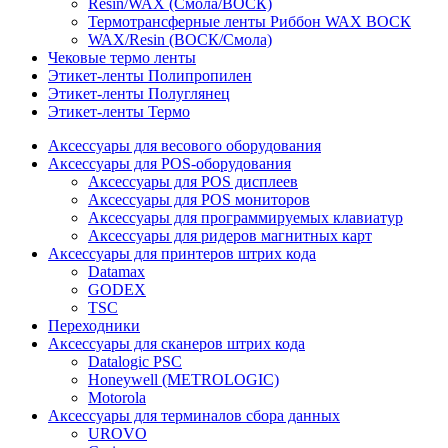
Resin/WAX (Смола/ВОСК)
Термотрансферные ленты Риббон WAX ВОСК
WAX/Resin (ВОСК/Смола)
Чековые термо ленты
Этикет-ленты Полипропилен
Этикет-ленты Полуглянец
Этикет-ленты Термо
Аксессуары для весового оборудования
Аксессуары для POS-оборудования
Аксессуары для POS дисплеев
Аксессуары для POS мониторов
Аксессуары для программируемых клавиатур
Аксессуары для ридеров магнитных карт
Аксессуары для принтеров штрих кода
Datamax
GODEX
TSC
Переходники
Аксессуары для сканеров штрих кода
Datalogic PSC
Honeywell (METROLOGIC)
Motorola
Аксессуары для терминалов сбора данных
UROVO