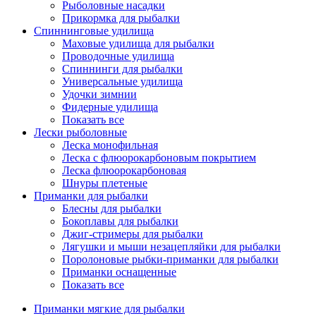
Рыболовные насадки
Прикормка для рыбалки
Спиннинговые удилища
Маховые удилища для рыбалки
Проводочные удилища
Спиннинги для рыбалки
Универсальные удилища
Удочки зимнии
Фидерные удилища
Показать все
Лески рыболовные
Леска монофильная
Леска с флюорокарбоновым покрытием
Леска флюорокарбоновая
Шнуры плетеные
Приманки для рыбалки
Блесны для рыбалки
Бокоплавы для рыбалки
Джиг-стримеры для рыбалки
Лягушки и мыши незацепляйки для рыбалки
Поролоновые рыбки-приманки для рыбалки
Приманки оснащенные
Показать все
Приманки мягкие для рыбалки