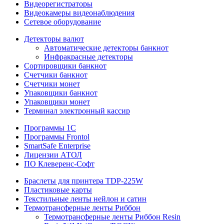
Видеорегистраторы
Видеокамеры видеонаблюдения
Сетевое оборудование
Детекторы валют
Автоматические детекторы банкнот
Инфракрасные детекторы
Сортировщики банкнот
Счетчики банкнот
Счетчики монет
Упаковщики банкнот
Упаковщики монет
Терминал электронный кассир
Программы 1C
Программы Frontol
SmartSafe Enterprise
Лицензии АТОЛ
ПО Клеверенс-Софт
Браслеты для принтера TDP-225W
Пластиковые карты
Текстильные ленты нейлон и сатин
Термотрансферные ленты Риббон
Термотрансферные ленты Риббон Resin