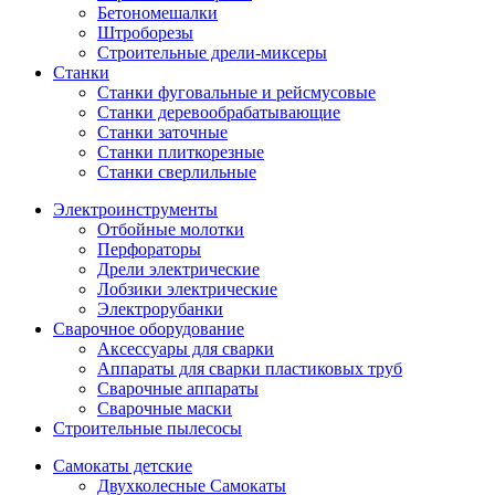
Бетономешалки
Штроборезы
Строительные дрели-миксеры
Станки
Станки фуговальные и рейсмусовые
Станки деревообрабатывающие
Станки заточные
Станки плиткорезные
Станки сверлильные
Электроинструменты
Отбойные молотки
Перфораторы
Дрели электрические
Лобзики электрические
Электрорубанки
Сварочное оборудование
Аксессуары для сварки
Аппараты для сварки пластиковых труб
Сварочные аппараты
Сварочные маски
Строительные пылесосы
Самокаты детские
Двухколесные Cамокаты