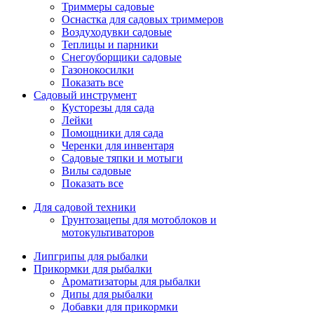
Триммеры садовые
Оснастка для садовых триммеров
Воздуходувки садовые
Теплицы и парники
Снегоуборщики садовые
Газонокосилки
Показать все
Садовый инструмент
Кусторезы для сада
Лейки
Помощники для сада
Черенки для инвентаря
Садовые тяпки и мотыги
Вилы садовые
Показать все
Для садовой техники
Грунтозацепы для мотоблоков и
мотокультиваторов
Липгрипы для рыбалки
Прикормки для рыбалки
Ароматизаторы для рыбалки
Дипы для рыбалки
Добавки для прикормки