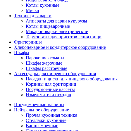
Котлы кухонные
Миска
Техника для варки
Аппараты для варки кукурузы
Котлы пищеварочные
Макароноварки электрические
Термостаты для приготовления пищи
Фритюрницы
Хлебопекарное и кондитерское оборудование
Шкафы
Пароконвектоматы
Шкафы жарочные
Шкафы расстоечные
Аксессуары для пищевого оборудования
Насадки и диски для пищевого оборудования
Корзины для фритюрниц
Посудомоечные кассеты
Измельчители отходов
Посудомоечные машины
Нейтральное оборудование
Прочая кухонная техника
Стеллажи кухонные
Ванны моечные
Столы производственные