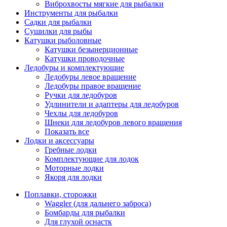
Виброхвосты мягкие для рыбалки
Инструменты для рыбалки
Садки для рыбалки
Сушилки для рыбы
Катушки рыболовные
Катушки безынерционные
Катушки проводочные
Ледобуры и комплектующие
Ледобуры левое вращение
Ледобуры правое вращение
Ручки для ледобуров
Удлинители и адаптеры для ледобуров
Чехлы для ледобуров
Шнеки для ледобуров левого вращения
Показать все
Лодки и аксессуары
Гребные лодки
Комплектующие для лодок
Моторные лодки
Якоря для лодки
Поплавки, сторожки
Waggler (для дальнего заброса)
Бомбарды для рыбалки
Для глухой оснастк