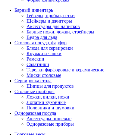
Барный инвентарь
Гейзеры, пробки, сетки
Шейкеры и джиггеры
Аксессуары для напитков
Барные ножи, ложки, стрейнеры
Ведра для льда
Столовая посуда, фарфор
Блюда для сервировки
Кружки и чашки
Рамекин
Салатники
Тарелки фарфоровые и керамические
Миски столовые
Сервировка стола
Щипцы для продуктов
Столовые приборы
Ложки, вилки, ножи
Лопатки кухонные
Половники и шумовки
Одноразовая посуда
Аксессуары пищевые
Одноразовые приборы
Торговые весы