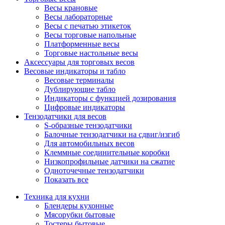
Весы крановые
Весы лабораторные
Весы с печатью этикеток
Весы торговые напольные
Платформенные весы
Торговые настольные весы
Аксессуары для торговых весов
Весовые индикаторы и табло
Весовые терминалы
Дублирующие табло
Индикаторы с функцией дозирования
Цифровые индикаторы
Тензодатчики для весов
S-образные тензодатчики
Балочные тензодатчики на сдвиг/изгиб
Для автомобильных весов
Клеммные соединительные коробки
Низкопрофильные датчики на сжатие
Одноточечные тензодатчики
Показать все
Техника для кухни
Блендеры кухонные
Мясорубки бытовые
Тостеры бытовые