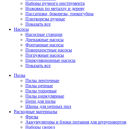
Наборы ручного инструмента
Ножовки по металлу и дереву
Пассатижи, бокорезы, тонкогубцы
Плиткорезы ручные
Показать все
Насосы
Насосные станции
Дренажные насосы
Фонтанные насосы
Поверхностные насосы
Погружные насосы
Циркуляционные насосы
Показать все
Пилы
Пилы ленточные
Пилы цепные
Пилы торцевые
Пилы циркулярные
Цепи для пилы
Шины для цепных пил
Расходные материалы
Фрезы
Аккумуляторы и блоки питания для шуруповертов
Наборы сверел