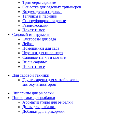
Триммеры садовые
Оснастка для садовых триммеров
Воздуходувки садовые
Теплицы и парники
Снегоуборщики садовые
Газонокосилки
Показать все
Садовый инструмент
Кусторезы для сада
Лейки
Помощники для сада
Черенки для инвентаря
Садовые тяпки и мотыги
Вилы садовые
Показать все
Для садовой техники
Грунтозацепы для мотоблоков и
мотокультиваторов
Липгрипы для рыбалки
Прикормки для рыбалки
Ароматизаторы для рыбалки
Дипы для рыбалки
Добавки для прикормки