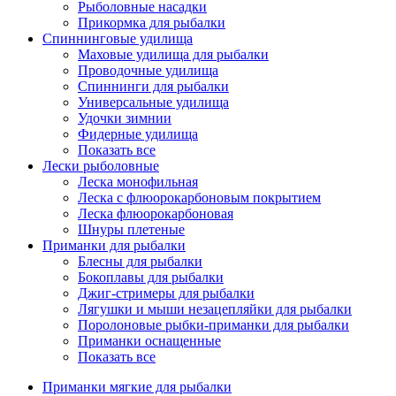
Рыболовные насадки
Прикормка для рыбалки
Спиннинговые удилища
Маховые удилища для рыбалки
Проводочные удилища
Спиннинги для рыбалки
Универсальные удилища
Удочки зимнии
Фидерные удилища
Показать все
Лески рыболовные
Леска монофильная
Леска с флюорокарбоновым покрытием
Леска флюорокарбоновая
Шнуры плетеные
Приманки для рыбалки
Блесны для рыбалки
Бокоплавы для рыбалки
Джиг-стримеры для рыбалки
Лягушки и мыши незацепляйки для рыбалки
Поролоновые рыбки-приманки для рыбалки
Приманки оснащенные
Показать все
Приманки мягкие для рыбалки