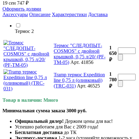
19 сен
747 ₽
Оформить долями
Аксессуары
Описание
Характеристики
Доставка
Термос
2
Термос "СЛЕДОПЫТ-
1
COSMOS" с двойной
650
крышкой, 0,75 л/20/ (PF-
₽
TM-05)
Арт. 41856
1
Tramp термос Expedition
780
line 0,75 л (оливковый)
(TRC-031)
Арт. 46525
₽
Товар в наличии: Много
Минимальная сумма заказа 3000 руб.
Официальный дилер!
Держим цены для вас!
Успешно работаем для Вас с 2009 года!
Бесплатная доставка
до ТК
Экспресс-доставка
1-2 часа (уточняйте возможность у