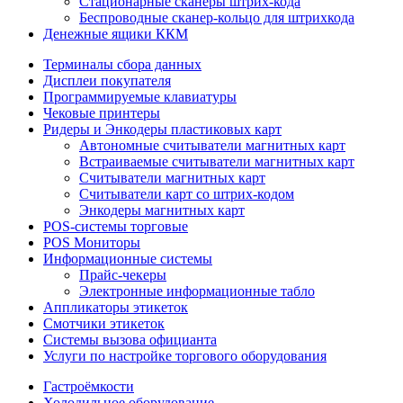
Стационарные сканеры штрих-кода
Беспроводные сканер-кольцо для штрихкода
Денежные ящики ККМ
Терминалы сбора данных
Дисплеи покупателя
Программируемые клавиатуры
Чековые принтеры
Ридеры и Энкодеры пластиковых карт
Автономные считыватели магнитных карт
Встраиваемые считыватели магнитных карт
Считыватели магнитных карт
Считыватели карт со штрих-кодом
Энкодеры магнитных карт
POS-системы торговые
POS Мониторы
Информационные системы
Прайс-чекеры
Электронные информационные табло
Аппликаторы этикеток
Смотчики этикеток
Системы вызова официанта
Услуги по настройке торгового оборудования
Гастроёмкости
Холодильное оборудование