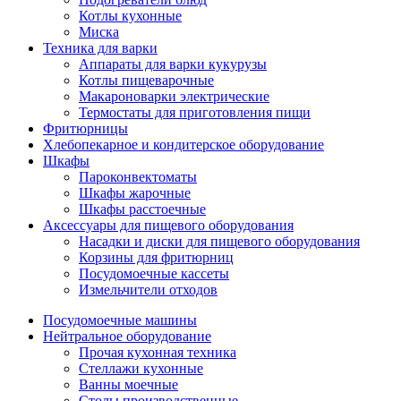
Котлы кухонные
Миска
Техника для варки
Аппараты для варки кукурузы
Котлы пищеварочные
Макароноварки электрические
Термостаты для приготовления пищи
Фритюрницы
Хлебопекарное и кондитерское оборудование
Шкафы
Пароконвектоматы
Шкафы жарочные
Шкафы расстоечные
Аксессуары для пищевого оборудования
Насадки и диски для пищевого оборудования
Корзины для фритюрниц
Посудомоечные кассеты
Измельчители отходов
Посудомоечные машины
Нейтральное оборудование
Прочая кухонная техника
Стеллажи кухонные
Ванны моечные
Столы производственные