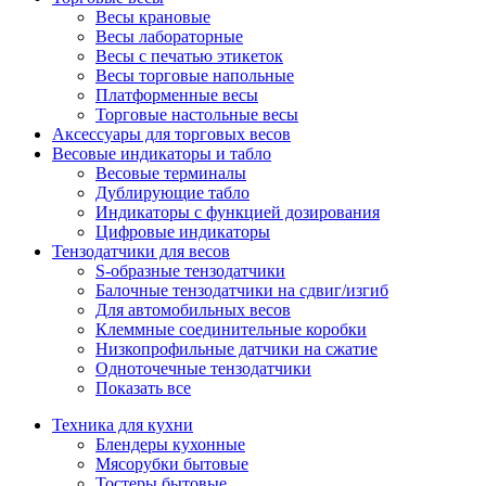
Весы крановые
Весы лабораторные
Весы с печатью этикеток
Весы торговые напольные
Платформенные весы
Торговые настольные весы
Аксессуары для торговых весов
Весовые индикаторы и табло
Весовые терминалы
Дублирующие табло
Индикаторы с функцией дозирования
Цифровые индикаторы
Тензодатчики для весов
S-образные тензодатчики
Балочные тензодатчики на сдвиг/изгиб
Для автомобильных весов
Клеммные соединительные коробки
Низкопрофильные датчики на сжатие
Одноточечные тензодатчики
Показать все
Техника для кухни
Блендеры кухонные
Мясорубки бытовые
Тостеры бытовые