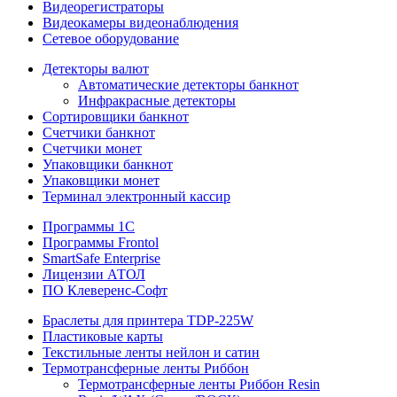
Видеорегистраторы
Видеокамеры видеонаблюдения
Сетевое оборудование
Детекторы валют
Автоматические детекторы банкнот
Инфракрасные детекторы
Сортировщики банкнот
Счетчики банкнот
Счетчики монет
Упаковщики банкнот
Упаковщики монет
Терминал электронный кассир
Программы 1C
Программы Frontol
SmartSafe Enterprise
Лицензии АТОЛ
ПО Клеверенс-Софт
Браслеты для принтера TDP-225W
Пластиковые карты
Текстильные ленты нейлон и сатин
Термотрансферные ленты Риббон
Термотрансферные ленты Риббон Resin