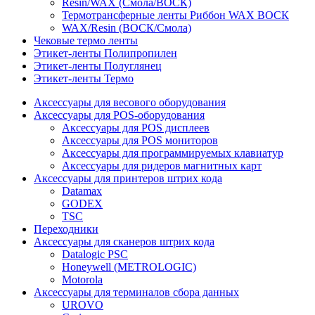
Resin/WAX (Смола/ВОСК)
Термотрансферные ленты Риббон WAX ВОСК
WAX/Resin (ВОСК/Смола)
Чековые термо ленты
Этикет-ленты Полипропилен
Этикет-ленты Полуглянец
Этикет-ленты Термо
Аксессуары для весового оборудования
Аксессуары для POS-оборудования
Аксессуары для POS дисплеев
Аксессуары для POS мониторов
Аксессуары для программируемых клавиатур
Аксессуары для ридеров магнитных карт
Аксессуары для принтеров штрих кода
Datamax
GODEX
TSC
Переходники
Аксессуары для сканеров штрих кода
Datalogic PSC
Honeywell (METROLOGIC)
Motorola
Аксессуары для терминалов сбора данных
UROVO