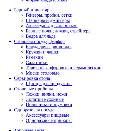
Барный инвентарь
Гейзеры, пробки, сетки
Шейкеры и джиггеры
Аксессуары для напитков
Барные ножи, ложки, стрейнеры
Ведра для льда
Столовая посуда, фарфор
Блюда для сервировки
Кружки и чашки
Рамекин
Салатники
Тарелки фарфоровые и керамические
Миски столовые
Сервировка стола
Щипцы для продуктов
Столовые приборы
Ложки, вилки, ножи
Лопатки кухонные
Половники и шумовки
Одноразовая посуда
Аксессуары пищевые
Одноразовые приборы
Торговые весы