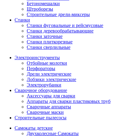
Бетономешалки
Штроборезы
Строительные дрели-миксеры
Станки
Станки фуговальные и рейсмусовые
Станки деревообрабатывающие
Станки заточные
Станки плиткорезные
Станки сверлильные
Электроинструменты
Отбойные молотки
Перфораторы
Дрели электрические
Лобзики электрические
Электрорубанки
Сварочное оборудование
Аксессуары для сварки
Аппараты для сварки пластиковых труб
Сварочные аппараты
Сварочные маски
Строительные пылесосы
Самокаты детские
Двухколесные Cамокаты