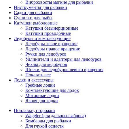
Виброхвосты мягкие для рыбалки
Инструменты для рыбалки
Садки для рыбалки
Сушилки для рыбы
Катушки рыболовные
Катушки безынерционные
Катушки проводочные
Ледобуры и комплектующие
Ледобуры левое вращение
Ледобуры правое вращение
Ручки для ледобуров
Удлинители и адаптеры для ледобуров
Чехлы для ледобуров
Шнеки для ледобуров левого вращения
Показать все
Лодки и аксессуары
Гребные лодки
Комплектующие для лодок
Моторные лодки
Якоря для лодки
Поплавки, сторожки
Waggler (для дальнего заброса)
Бомбарды для рыбалки
Для глухой оснастк