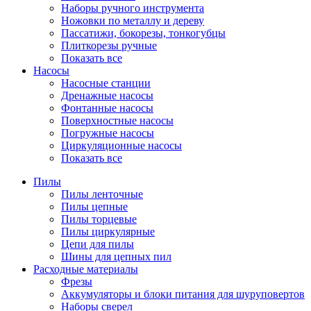
Наборы ручного инструмента
Ножовки по металлу и дереву
Пассатижи, бокорезы, тонкогубцы
Плиткорезы ручные
Показать все
Насосы
Насосные станции
Дренажные насосы
Фонтанные насосы
Поверхностные насосы
Погружные насосы
Циркуляционные насосы
Показать все
Пилы
Пилы ленточные
Пилы цепные
Пилы торцевые
Пилы циркулярные
Цепи для пилы
Шины для цепных пил
Расходные материалы
Фрезы
Аккумуляторы и блоки питания для шуруповертов
Наборы сверел