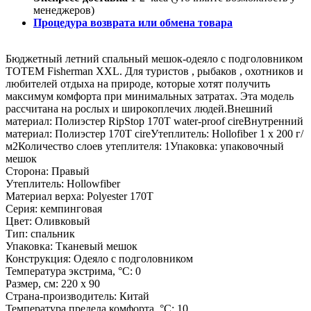
менеджеров)
Процедура возврата или обмена товара
Бюджетный летний спальный мешок-одеяло с подголовником
TOTEM Fisherman XXL. Для туристов , рыбаков , охотников и
любителей отдыха на природе, которые хотят получить
максимум комфорта при минимальных затратах. Эта модель
рассчитана на рослых и широкоплечих людей.Внешний
материал: Полиэстер RipStop 170Т water-proof cireВнутренний
материал: Полиэстер 170T cireУтеплитель: Hollofiber 1 x 200 г/
м2Количество слоев утеплителя: 1Упаковка: упаковочный
мешок
Сторона: Правый
Утеплитель: Hollowfiber
Материал верха: Polyester 170Т
Серия: кемпинговая
Цвет: Оливковый
Тип: спальник
Упаковка: Тканевый мешок
Конструкция: Одеяло с подголовником
Температура экстрима, °С: 0
Размер, см: 220 х 90
Страна-производитель: Китай
Температура предела комфорта, °С: 10