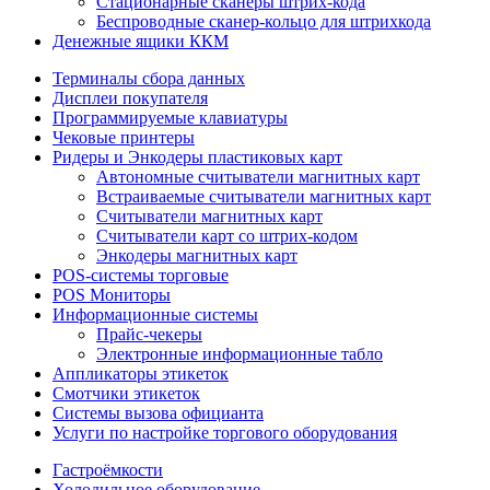
Стационарные сканеры штрих-кода
Беспроводные сканер-кольцо для штрихкода
Денежные ящики ККМ
Терминалы сбора данных
Дисплеи покупателя
Программируемые клавиатуры
Чековые принтеры
Ридеры и Энкодеры пластиковых карт
Автономные считыватели магнитных карт
Встраиваемые считыватели магнитных карт
Считыватели магнитных карт
Считыватели карт со штрих-кодом
Энкодеры магнитных карт
POS-системы торговые
POS Мониторы
Информационные системы
Прайс-чекеры
Электронные информационные табло
Аппликаторы этикеток
Смотчики этикеток
Системы вызова официанта
Услуги по настройке торгового оборудования
Гастроёмкости
Холодильное оборудование