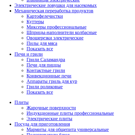
Электрические ловушки для насекомых
Механическая переработка продуктов
Картофелечистки
Куттеры
Миксеры профессиональные
Шприцы-наполнители колбасные
Овощерезки электрические
Пилы для мяса
Показать все
Печи и грили
Грили Саламандра
Печи для пиццы
Контактные грили
Конвекционные печи
Аппараты гриль для кур
Грили роликовые
Показать все
Плиты
Жарочные поверхности
Индукционные плиты профессиональные
Электрические плиты
Посуда для приготовления
Мармиты для общепита универсальные
Подогреватели блюд