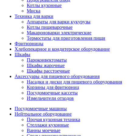
Котлы кухонные
Миска
Техника для варки
Аппараты для варки кукурузы
Котлы пищеварочные
Макароноварки электрические
Термостаты для приготовления пищи
Фритюрницы
Хлебопекарное и кондитерское оборудование
Шкафы
Пароконвектоматы
Шкафы жарочные
Шкафы расстоечные
Аксессуары для пищевого оборудования
Насадки и диски для пищевого оборудования
Корзины для фритюрниц
Посудомоечные кассеты
Измельчители отходов
Посудомоечные машины
Нейтральное оборудование
Прочая кухонная техника
Стеллажи кухонные
Ванны моечные
Столы производственные