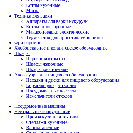
Котлы кухонные
Миска
Техника для варки
Аппараты для варки кукурузы
Котлы пищеварочные
Макароноварки электрические
Термостаты для приготовления пищи
Фритюрницы
Хлебопекарное и кондитерское оборудование
Шкафы
Пароконвектоматы
Шкафы жарочные
Шкафы расстоечные
Аксессуары для пищевого оборудования
Насадки и диски для пищевого оборудования
Корзины для фритюрниц
Посудомоечные кассеты
Измельчители отходов
Посудомоечные машины
Нейтральное оборудование
Прочая кухонная техника
Стеллажи кухонные
Ванны моечные
Столы производственные