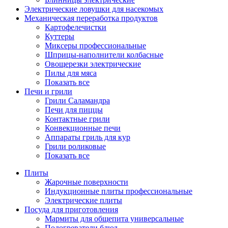
Электрические ловушки для насекомых
Механическая переработка продуктов
Картофелечистки
Куттеры
Миксеры профессиональные
Шприцы-наполнители колбасные
Овощерезки электрические
Пилы для мяса
Показать все
Печи и грили
Грили Саламандра
Печи для пиццы
Контактные грили
Конвекционные печи
Аппараты гриль для кур
Грили роликовые
Показать все
Плиты
Жарочные поверхности
Индукционные плиты профессиональные
Электрические плиты
Посуда для приготовления
Мармиты для общепита универсальные
Подогреватели блюд