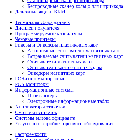
Стационарные сканеры штрих-кода
Беспроводные сканер-кольцо для штрихкода
Денежные ящики ККМ
Терминалы сбора данных
Дисплеи покупателя
Программируемые клавиатуры
Чековые принтеры
Ридеры и Энкодеры пластиковых карт
Автономные считыватели магнитных карт
Встраиваемые считыватели магнитных карт
Считыватели магнитных карт
Считыватели карт со штрих-кодом
Энкодеры магнитных карт
POS-системы торговые
POS Мониторы
Информационные системы
Прайс-чекеры
Электронные информационные табло
Аппликаторы этикеток
Смотчики этикеток
Системы вызова официанта
Услуги по настройке торгового оборудования
Гастроёмкости
Холодильное оборудование