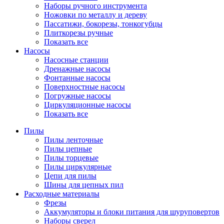
Наборы ручного инструмента
Ножовки по металлу и дереву
Пассатижи, бокорезы, тонкогубцы
Плиткорезы ручные
Показать все
Насосы
Насосные станции
Дренажные насосы
Фонтанные насосы
Поверхностные насосы
Погружные насосы
Циркуляционные насосы
Показать все
Пилы
Пилы ленточные
Пилы цепные
Пилы торцевые
Пилы циркулярные
Цепи для пилы
Шины для цепных пил
Расходные материалы
Фрезы
Аккумуляторы и блоки питания для шуруповертов
Наборы сверел