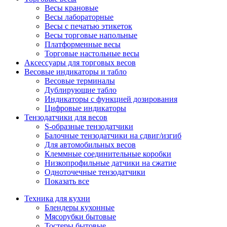
Весы крановые
Весы лабораторные
Весы с печатью этикеток
Весы торговые напольные
Платформенные весы
Торговые настольные весы
Аксессуары для торговых весов
Весовые индикаторы и табло
Весовые терминалы
Дублирующие табло
Индикаторы с функцией дозирования
Цифровые индикаторы
Тензодатчики для весов
S-образные тензодатчики
Балочные тензодатчики на сдвиг/изгиб
Для автомобильных весов
Клеммные соединительные коробки
Низкопрофильные датчики на сжатие
Одноточечные тензодатчики
Показать все
Техника для кухни
Блендеры кухонные
Мясорубки бытовые
Тостеры бытовые