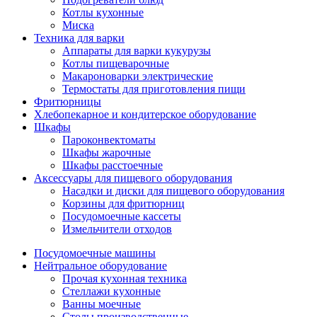
Котлы кухонные
Миска
Техника для варки
Аппараты для варки кукурузы
Котлы пищеварочные
Макароноварки электрические
Термостаты для приготовления пищи
Фритюрницы
Хлебопекарное и кондитерское оборудование
Шкафы
Пароконвектоматы
Шкафы жарочные
Шкафы расстоечные
Аксессуары для пищевого оборудования
Насадки и диски для пищевого оборудования
Корзины для фритюрниц
Посудомоечные кассеты
Измельчители отходов
Посудомоечные машины
Нейтральное оборудование
Прочая кухонная техника
Стеллажи кухонные
Ванны моечные
Столы производственные