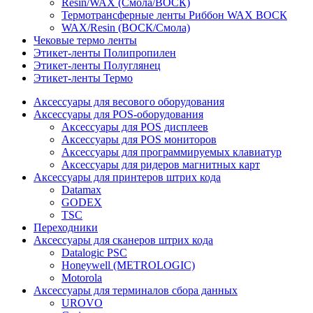
Resin/WAX (Смола/ВОСК)
Термотрансферные ленты Риббон WAX ВОСК
WAX/Resin (ВОСК/Смола)
Чековые термо ленты
Этикет-ленты Полипропилен
Этикет-ленты Полуглянец
Этикет-ленты Термо
Аксессуары для весового оборудования
Аксессуары для POS-оборудования
Аксессуары для POS дисплеев
Аксессуары для POS мониторов
Аксессуары для программируемых клавиатур
Аксессуары для ридеров магнитных карт
Аксессуары для принтеров штрих кода
Datamax
GODEX
TSC
Переходники
Аксессуары для сканеров штрих кода
Datalogic PSC
Honeywell (METROLOGIC)
Motorola
Аксессуары для терминалов сбора данных
UROVO