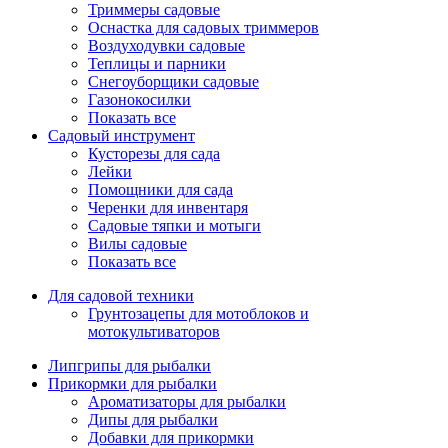
Триммеры садовые
Оснастка для садовых триммеров
Воздуходувки садовые
Теплицы и парники
Снегоуборщики садовые
Газонокосилки
Показать все
Садовый инструмент
Кусторезы для сада
Лейки
Помощники для сада
Черенки для инвентаря
Садовые тяпки и мотыги
Вилы садовые
Показать все
Для садовой техники
Грунтозацепы для мотоблоков и
мотокультиваторов
Липгрипы для рыбалки
Прикормки для рыбалки
Ароматизаторы для рыбалки
Дипы для рыбалки
Добавки для прикормки