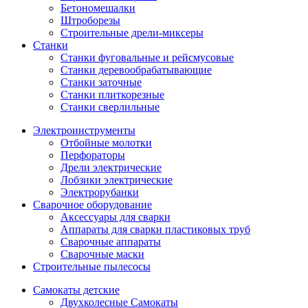
Бетономешалки
Штроборезы
Строительные дрели-миксеры
Станки
Станки фуговальные и рейсмусовые
Станки деревообрабатывающие
Станки заточные
Станки плиткорезные
Станки сверлильные
Электроинструменты
Отбойные молотки
Перфораторы
Дрели электрические
Лобзики электрические
Электрорубанки
Сварочное оборудование
Аксессуары для сварки
Аппараты для сварки пластиковых труб
Сварочные аппараты
Сварочные маски
Строительные пылесосы
Самокаты детские
Двухколесные Cамокаты