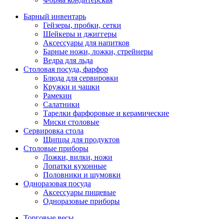
Барный инвентарь
Гейзеры, пробки, сетки
Шейкеры и джиггеры
Аксессуары для напитков
Барные ножи, ложки, стрейнеры
Ведра для льда
Столовая посуда, фарфор
Блюда для сервировки
Кружки и чашки
Рамекин
Салатники
Тарелки фарфоровые и керамические
Миски столовые
Сервировка стола
Щипцы для продуктов
Столовые приборы
Ложки, вилки, ножи
Лопатки кухонные
Половники и шумовки
Одноразовая посуда
Аксессуары пищевые
Одноразовые приборы
Торговые весы