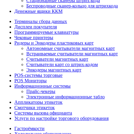
Стационарные сканеры штрих-кода
Беспроводные сканер-кольцо для штрихкода
Денежные ящики ККМ
Терминалы сбора данных
Дисплеи покупателя
Программируемые клавиатуры
Чековые принтеры
Ридеры и Энкодеры пластиковых карт
Автономные считыватели магнитных карт
Встраиваемые считыватели магнитных карт
Считыватели магнитных карт
Считыватели карт со штрих-кодом
Энкодеры магнитных карт
POS-системы торговые
POS Мониторы
Информационные системы
Прайс-чекеры
Электронные информационные табло
Аппликаторы этикеток
Смотчики этикеток
Системы вызова официанта
Услуги по настройке торгового оборудования
Гастроёмкости
Холодильное оборудование