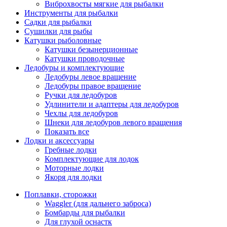
Виброхвосты мягкие для рыбалки
Инструменты для рыбалки
Садки для рыбалки
Сушилки для рыбы
Катушки рыболовные
Катушки безынерционные
Катушки проводочные
Ледобуры и комплектующие
Ледобуры левое вращение
Ледобуры правое вращение
Ручки для ледобуров
Удлинители и адаптеры для ледобуров
Чехлы для ледобуров
Шнеки для ледобуров левого вращения
Показать все
Лодки и аксессуары
Гребные лодки
Комплектующие для лодок
Моторные лодки
Якоря для лодки
Поплавки, сторожки
Waggler (для дальнего заброса)
Бомбарды для рыбалки
Для глухой оснастк