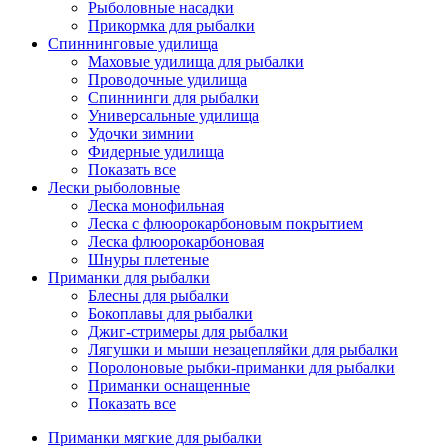
Рыболовные насадки
Прикормка для рыбалки
Спиннинговые удилища
Маховые удилища для рыбалки
Проводочные удилища
Спиннинги для рыбалки
Универсальные удилища
Удочки зимнии
Фидерные удилища
Показать все
Лески рыболовные
Леска монофильная
Леска с флюорокарбоновым покрытием
Леска флюорокарбоновая
Шнуры плетеные
Приманки для рыбалки
Блесны для рыбалки
Бокоплавы для рыбалки
Джиг-стримеры для рыбалки
Лягушки и мыши незацепляйки для рыбалки
Поролоновые рыбки-приманки для рыбалки
Приманки оснащенные
Показать все
Приманки мягкие для рыбалки