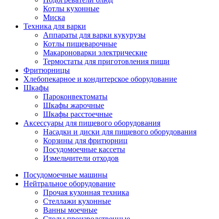
Котлы кухонные
Миска
Техника для варки
Аппараты для варки кукурузы
Котлы пищеварочные
Макароноварки электрические
Термостаты для приготовления пищи
Фритюрницы
Хлебопекарное и кондитерское оборудование
Шкафы
Пароконвектоматы
Шкафы жарочные
Шкафы расстоечные
Аксессуары для пищевого оборудования
Насадки и диски для пищевого оборудования
Корзины для фритюрниц
Посудомоечные кассеты
Измельчители отходов
Посудомоечные машины
Нейтральное оборудование
Прочая кухонная техника
Стеллажи кухонные
Ванны моечные
Столы производственные