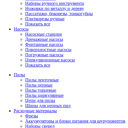
Наборы ручного инструмента
Ножовки по металлу и дереву
Пассатижи, бокорезы, тонкогубцы
Плиткорезы ручные
Показать все
Насосы
Насосные станции
Дренажные насосы
Фонтанные насосы
Поверхностные насосы
Погружные насосы
Циркуляционные насосы
Показать все
Пилы
Пилы ленточные
Пилы цепные
Пилы торцевые
Пилы циркулярные
Цепи для пилы
Шины для цепных пил
Расходные материалы
Фрезы
Аккумуляторы и блоки питания для шуруповертов
Наборы сверел