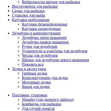
Виброхвосты мягкие для рыбалки
Инструменты для рыбалки
Садки для рыбалки
Сушилки для рыбы
Катушки рыболовные
Катушки безынерционные
Катушки проводочные
Ледобуры и комплектующие
Ледобуры левое вращение
Ледобуры правое вращение
Ручки для ледобуров
Удлинители и адаптеры для ледобуров
Чехлы для ледобуров
Шнеки для ледобуров левого вращения
Показать все
Лодки и аксессуары
Гребные лодки
Комплектующие для лодок
Моторные лодки
Якоря для лодки
Поплавки, сторожки
Waggler (для дальнего заброса)
Бомбарды для рыбалки
Для глухой оснастк