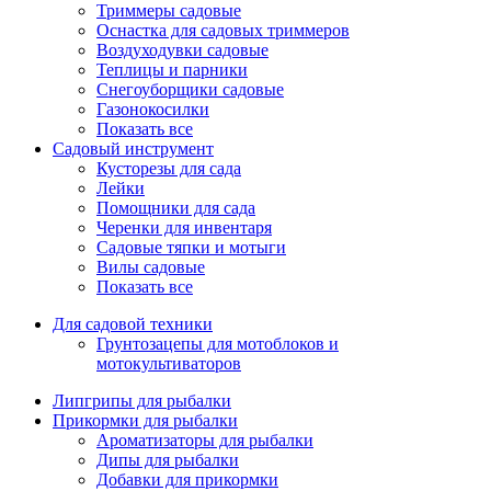
Триммеры садовые
Оснастка для садовых триммеров
Воздуходувки садовые
Теплицы и парники
Снегоуборщики садовые
Газонокосилки
Показать все
Садовый инструмент
Кусторезы для сада
Лейки
Помощники для сада
Черенки для инвентаря
Садовые тяпки и мотыги
Вилы садовые
Показать все
Для садовой техники
Грунтозацепы для мотоблоков и
мотокультиваторов
Липгрипы для рыбалки
Прикормки для рыбалки
Ароматизаторы для рыбалки
Дипы для рыбалки
Добавки для прикормки