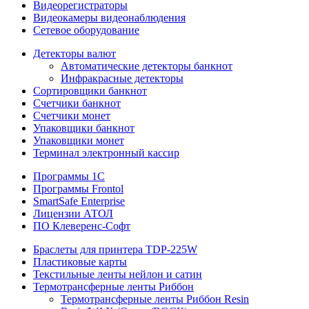
Видеорегистраторы
Видеокамеры видеонаблюдения
Сетевое оборудование
Детекторы валют
Автоматические детекторы банкнот
Инфракрасные детекторы
Сортировщики банкнот
Счетчики банкнот
Счетчики монет
Упаковщики банкнот
Упаковщики монет
Терминал электронный кассир
Программы 1C
Программы Frontol
SmartSafe Enterprise
Лицензии АТОЛ
ПО Клеверенс-Софт
Браслеты для принтера TDP-225W
Пластиковые карты
Текстильные ленты нейлон и сатин
Термотрансферные ленты Риббон
Термотрансферные ленты Риббон Resin