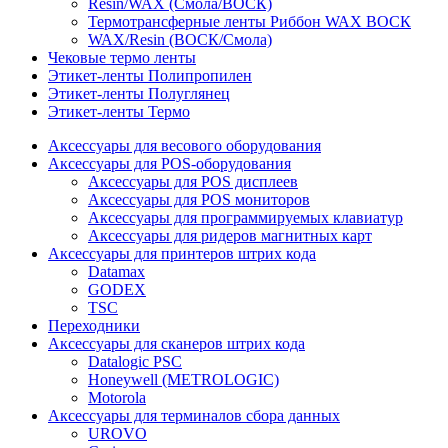
Resin/WAX (Смола/ВОСК)
Термотрансферные ленты Риббон WAX ВОСК
WAX/Resin (ВОСК/Смола)
Чековые термо ленты
Этикет-ленты Полипропилен
Этикет-ленты Полуглянец
Этикет-ленты Термо
Аксессуары для весового оборудования
Аксессуары для POS-оборудования
Аксессуары для POS дисплеев
Аксессуары для POS мониторов
Аксессуары для программируемых клавиатур
Аксессуары для ридеров магнитных карт
Аксессуары для принтеров штрих кода
Datamax
GODEX
TSC
Переходники
Аксессуары для сканеров штрих кода
Datalogic PSC
Honeywell (METROLOGIC)
Motorola
Аксессуары для терминалов сбора данных
UROVO