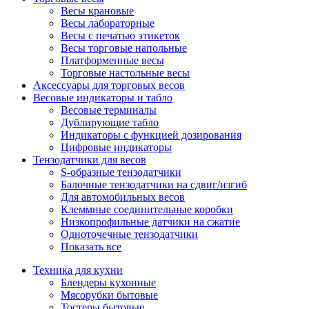
Весы крановые
Весы лабораторные
Весы с печатью этикеток
Весы торговые напольные
Платформенные весы
Торговые настольные весы
Аксессуары для торговых весов
Весовые индикаторы и табло
Весовые терминалы
Дублирующие табло
Индикаторы с функцией дозирования
Цифровые индикаторы
Тензодатчики для весов
S-образные тензодатчики
Балочные тензодатчики на сдвиг/изгиб
Для автомобильных весов
Клеммные соединительные коробки
Низкопрофильные датчики на сжатие
Одноточечные тензодатчики
Показать все
Техника для кухни
Блендеры кухонные
Мясорубки бытовые
Тостеры бытовые