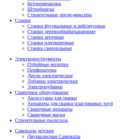
Бетономешалки
Штроборезы
Строительные дрели-миксеры
Станки
Станки фуговальные и рейсмусовые
Станки деревообрабатывающие
Станки заточные
Станки плиткорезные
Станки сверлильные
Электроинструменты
Отбойные молотки
Перфораторы
Дрели электрические
Лобзики электрические
Электрорубанки
Сварочное оборудование
Аксессуары для сварки
Аппараты для сварки пластиковых труб
Сварочные аппараты
Сварочные маски
Строительные пылесосы
Самокаты детские
Двухколесные Cамокаты