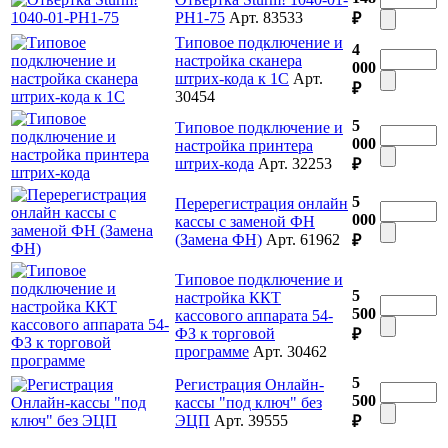
PH1-75
Арт. 83533
₽
Типовое подключение и
4
настройка сканера
000
штрих-кода к 1С
Арт.
₽
30454
5
Типовое подключение и
000
настройка принтера
штрих-кода
Арт. 32253
₽
5
Перерегистрация онлайн
000
кассы с заменой ФН
(Замена ФН)
Арт. 61962
₽
Типовое подключение и
5
настройка ККТ
500
кассового аппарата 54-
ФЗ к торговой
₽
программе
Арт. 30462
5
Регистрация Онлайн-
500
кассы "под ключ" без
ЭЦП
Арт. 39555
₽