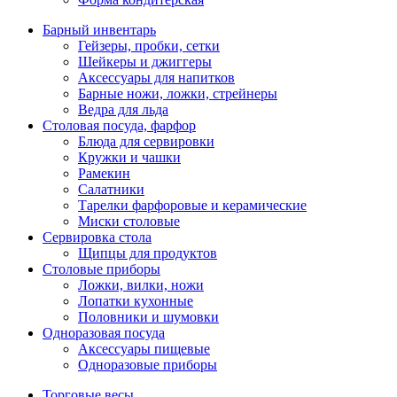
Барный инвентарь
Гейзеры, пробки, сетки
Шейкеры и джиггеры
Аксессуары для напитков
Барные ножи, ложки, стрейнеры
Ведра для льда
Столовая посуда, фарфор
Блюда для сервировки
Кружки и чашки
Рамекин
Салатники
Тарелки фарфоровые и керамические
Миски столовые
Сервировка стола
Щипцы для продуктов
Столовые приборы
Ложки, вилки, ножи
Лопатки кухонные
Половники и шумовки
Одноразовая посуда
Аксессуары пищевые
Одноразовые приборы
Торговые весы