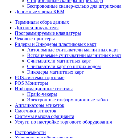
Стационарные сканеры штрих-кода
Беспроводные сканер-кольцо для штрихкода
Денежные ящики ККМ
Терминалы сбора данных
Дисплеи покупателя
Программируемые клавиатуры
Чековые принтеры
Ридеры и Энкодеры пластиковых карт
Автономные считыватели магнитных карт
Встраиваемые считыватели магнитных карт
Считыватели магнитных карт
Считыватели карт со штрих-кодом
Энкодеры магнитных карт
POS-системы торговые
POS Мониторы
Информационные системы
Прайс-чекеры
Электронные информационные табло
Аппликаторы этикеток
Смотчики этикеток
Системы вызова официанта
Услуги по настройке торгового оборудования
Гастроёмкости
Холодильное оборудование