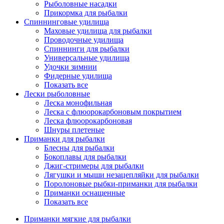
Рыболовные насадки
Прикормка для рыбалки
Спиннинговые удилища
Маховые удилища для рыбалки
Проводочные удилища
Спиннинги для рыбалки
Универсальные удилища
Удочки зимнии
Фидерные удилища
Показать все
Лески рыболовные
Леска монофильная
Леска с флюорокарбоновым покрытием
Леска флюорокарбоновая
Шнуры плетеные
Приманки для рыбалки
Блесны для рыбалки
Бокоплавы для рыбалки
Джиг-стримеры для рыбалки
Лягушки и мыши незацепляйки для рыбалки
Поролоновые рыбки-приманки для рыбалки
Приманки оснащенные
Показать все
Приманки мягкие для рыбалки