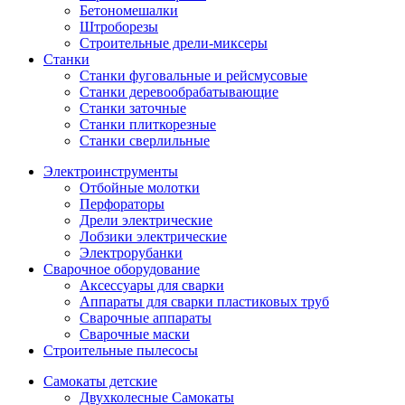
Бетономешалки
Штроборезы
Строительные дрели-миксеры
Станки
Станки фуговальные и рейсмусовые
Станки деревообрабатывающие
Станки заточные
Станки плиткорезные
Станки сверлильные
Электроинструменты
Отбойные молотки
Перфораторы
Дрели электрические
Лобзики электрические
Электрорубанки
Сварочное оборудование
Аксессуары для сварки
Аппараты для сварки пластиковых труб
Сварочные аппараты
Сварочные маски
Строительные пылесосы
Самокаты детские
Двухколесные Cамокаты