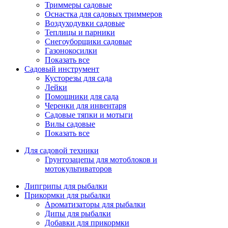
Триммеры садовые
Оснастка для садовых триммеров
Воздуходувки садовые
Теплицы и парники
Снегоуборщики садовые
Газонокосилки
Показать все
Садовый инструмент
Кусторезы для сада
Лейки
Помощники для сада
Черенки для инвентаря
Садовые тяпки и мотыги
Вилы садовые
Показать все
Для садовой техники
Грунтозацепы для мотоблоков и
мотокультиваторов
Липгрипы для рыбалки
Прикормки для рыбалки
Ароматизаторы для рыбалки
Дипы для рыбалки
Добавки для прикормки