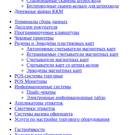
Стационарные сканеры штрих-кода
Беспроводные сканер-кольцо для штрихкода
Денежные ящики ККМ
Терминалы сбора данных
Дисплеи покупателя
Программируемые клавиатуры
Чековые принтеры
Ридеры и Энкодеры пластиковых карт
Автономные считыватели магнитных карт
Встраиваемые считыватели магнитных карт
Считыватели магнитных карт
Считыватели карт со штрих-кодом
Энкодеры магнитных карт
POS-системы торговые
POS Мониторы
Информационные системы
Прайс-чекеры
Электронные информационные табло
Аппликаторы этикеток
Смотчики этикеток
Системы вызова официанта
Услуги по настройке торгового оборудования
Гастроёмкости
Холодильное оборудование