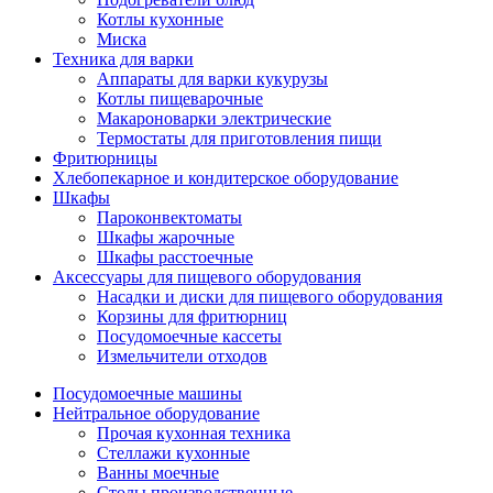
Котлы кухонные
Миска
Техника для варки
Аппараты для варки кукурузы
Котлы пищеварочные
Макароноварки электрические
Термостаты для приготовления пищи
Фритюрницы
Хлебопекарное и кондитерское оборудование
Шкафы
Пароконвектоматы
Шкафы жарочные
Шкафы расстоечные
Аксессуары для пищевого оборудования
Насадки и диски для пищевого оборудования
Корзины для фритюрниц
Посудомоечные кассеты
Измельчители отходов
Посудомоечные машины
Нейтральное оборудование
Прочая кухонная техника
Стеллажи кухонные
Ванны моечные
Столы производственные