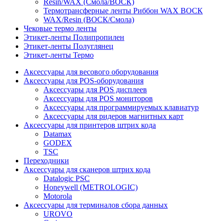
Resin/WAX (Смола/ВОСК)
Термотрансферные ленты Риббон WAX ВОСК
WAX/Resin (ВОСК/Смола)
Чековые термо ленты
Этикет-ленты Полипропилен
Этикет-ленты Полуглянец
Этикет-ленты Термо
Аксессуары для весового оборудования
Аксессуары для POS-оборудования
Аксессуары для POS дисплеев
Аксессуары для POS мониторов
Аксессуары для программируемых клавиатур
Аксессуары для ридеров магнитных карт
Аксессуары для принтеров штрих кода
Datamax
GODEX
TSC
Переходники
Аксессуары для сканеров штрих кода
Datalogic PSC
Honeywell (METROLOGIC)
Motorola
Аксессуары для терминалов сбора данных
UROVO