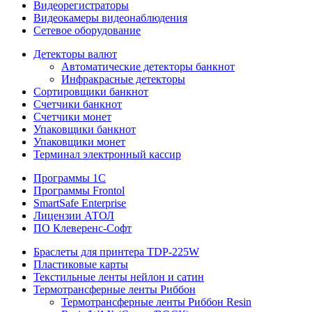
Видеорегистраторы
Видеокамеры видеонаблюдения
Сетевое оборудование
Детекторы валют
Автоматические детекторы банкнот
Инфракрасные детекторы
Сортировщики банкнот
Счетчики банкнот
Счетчики монет
Упаковщики банкнот
Упаковщики монет
Терминал электронный кассир
Программы 1C
Программы Frontol
SmartSafe Enterprise
Лицензии АТОЛ
ПО Клеверенс-Софт
Браслеты для принтера TDP-225W
Пластиковые карты
Текстильные ленты нейлон и сатин
Термотрансферные ленты Риббон
Термотрансферные ленты Риббон Resin