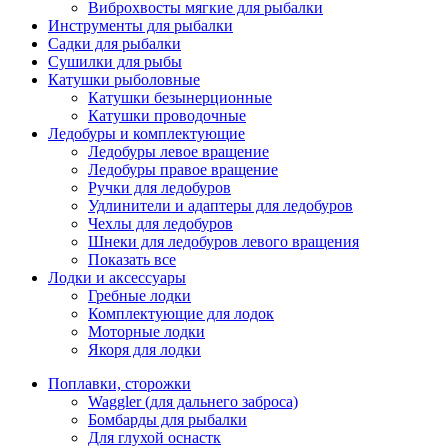
Виброхвосты мягкие для рыбалки
Инструменты для рыбалки
Садки для рыбалки
Сушилки для рыбы
Катушки рыболовные
Катушки безынерционные
Катушки проводочные
Ледобуры и комплектующие
Ледобуры левое вращение
Ледобуры правое вращение
Ручки для ледобуров
Удлинители и адаптеры для ледобуров
Чехлы для ледобуров
Шнеки для ледобуров левого вращения
Показать все
Лодки и аксессуары
Гребные лодки
Комплектующие для лодок
Моторные лодки
Якоря для лодки
Поплавки, сторожки
Waggler (для дальнего заброса)
Бомбарды для рыбалки
Для глухой оснастк