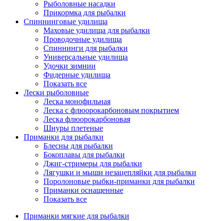
Рыболовные насадки
Прикормка для рыбалки
Спиннинговые удилища
Маховые удилища для рыбалки
Проводочные удилища
Спиннинги для рыбалки
Универсальные удилища
Удочки зимнии
Фидерные удилища
Показать все
Лески рыболовные
Леска монофильная
Леска с флюорокарбоновым покрытием
Леска флюорокарбоновая
Шнуры плетеные
Приманки для рыбалки
Блесны для рыбалки
Бокоплавы для рыбалки
Джиг-стримеры для рыбалки
Лягушки и мыши незацепляйки для рыбалки
Поролоновые рыбки-приманки для рыбалки
Приманки оснащенные
Показать все
Приманки мягкие для рыбалки