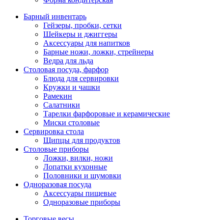
Барный инвентарь
Гейзеры, пробки, сетки
Шейкеры и джиггеры
Аксессуары для напитков
Барные ножи, ложки, стрейнеры
Ведра для льда
Столовая посуда, фарфор
Блюда для сервировки
Кружки и чашки
Рамекин
Салатники
Тарелки фарфоровые и керамические
Миски столовые
Сервировка стола
Щипцы для продуктов
Столовые приборы
Ложки, вилки, ножи
Лопатки кухонные
Половники и шумовки
Одноразовая посуда
Аксессуары пищевые
Одноразовые приборы
Торговые весы