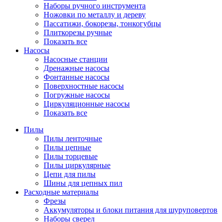
Наборы ручного инструмента
Ножовки по металлу и дереву
Пассатижи, бокорезы, тонкогубцы
Плиткорезы ручные
Показать все
Насосы
Насосные станции
Дренажные насосы
Фонтанные насосы
Поверхностные насосы
Погружные насосы
Циркуляционные насосы
Показать все
Пилы
Пилы ленточные
Пилы цепные
Пилы торцевые
Пилы циркулярные
Цепи для пилы
Шины для цепных пил
Расходные материалы
Фрезы
Аккумуляторы и блоки питания для шуруповертов
Наборы сверел