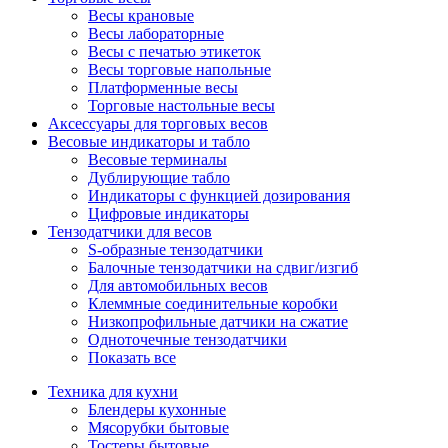
Весы крановые
Весы лабораторные
Весы с печатью этикеток
Весы торговые напольные
Платформенные весы
Торговые настольные весы
Аксессуары для торговых весов
Весовые индикаторы и табло
Весовые терминалы
Дублирующие табло
Индикаторы с функцией дозирования
Цифровые индикаторы
Тензодатчики для весов
S-образные тензодатчики
Балочные тензодатчики на сдвиг/изгиб
Для автомобильных весов
Клеммные соединительные коробки
Низкопрофильные датчики на сжатие
Одноточечные тензодатчики
Показать все
Техника для кухни
Блендеры кухонные
Мясорубки бытовые
Тостеры бытовые