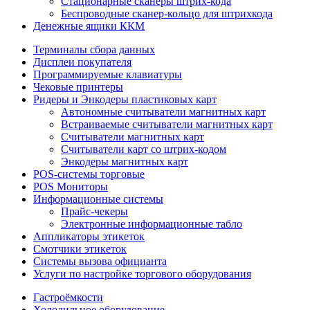
Стационарные сканеры штрих-кода
Беспроводные сканер-кольцо для штрихкода
Денежные ящики ККМ
Терминалы сбора данных
Дисплеи покупателя
Программируемые клавиатуры
Чековые принтеры
Ридеры и Энкодеры пластиковых карт
Автономные считыватели магнитных карт
Встраиваемые считыватели магнитных карт
Считыватели магнитных карт
Считыватели карт со штрих-кодом
Энкодеры магнитных карт
POS-системы торговые
POS Мониторы
Информационные системы
Прайс-чекеры
Электронные информационные табло
Аппликаторы этикеток
Смотчики этикеток
Системы вызова официанта
Услуги по настройке торгового оборудования
Гастроёмкости
Холодильное оборудование