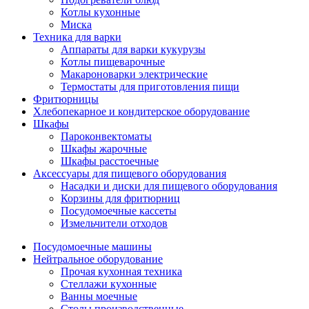
Котлы кухонные
Миска
Техника для варки
Аппараты для варки кукурузы
Котлы пищеварочные
Макароноварки электрические
Термостаты для приготовления пищи
Фритюрницы
Хлебопекарное и кондитерское оборудование
Шкафы
Пароконвектоматы
Шкафы жарочные
Шкафы расстоечные
Аксессуары для пищевого оборудования
Насадки и диски для пищевого оборудования
Корзины для фритюрниц
Посудомоечные кассеты
Измельчители отходов
Посудомоечные машины
Нейтральное оборудование
Прочая кухонная техника
Стеллажи кухонные
Ванны моечные
Столы производственные