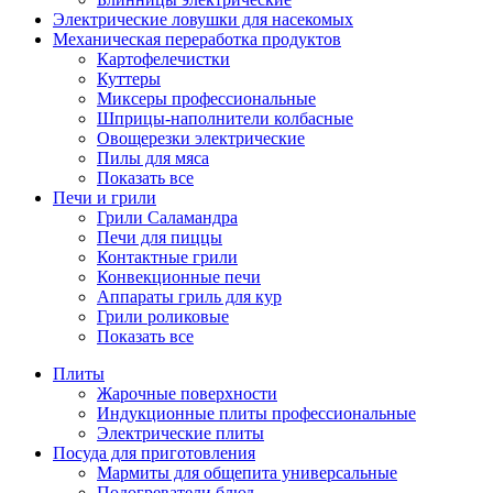
Электрические ловушки для насекомых
Механическая переработка продуктов
Картофелечистки
Куттеры
Миксеры профессиональные
Шприцы-наполнители колбасные
Овощерезки электрические
Пилы для мяса
Показать все
Печи и грили
Грили Саламандра
Печи для пиццы
Контактные грили
Конвекционные печи
Аппараты гриль для кур
Грили роликовые
Показать все
Плиты
Жарочные поверхности
Индукционные плиты профессиональные
Электрические плиты
Посуда для приготовления
Мармиты для общепита универсальные
Подогреватели блюд