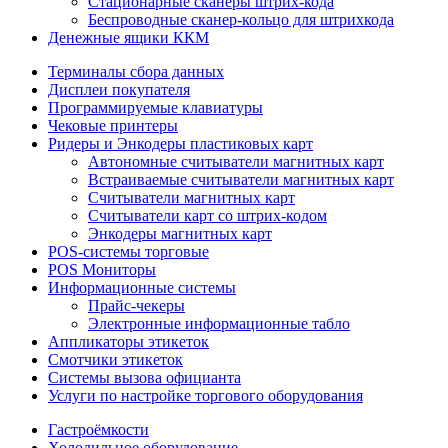
Стационарные сканеры штрих-кода
Беспроводные сканер-кольцо для штрихкода
Денежные ящики ККМ
Терминалы сбора данных
Дисплеи покупателя
Программируемые клавиатуры
Чековые принтеры
Ридеры и Энкодеры пластиковых карт
Автономные считыватели магнитных карт
Встраиваемые считыватели магнитных карт
Считыватели магнитных карт
Считыватели карт со штрих-кодом
Энкодеры магнитных карт
POS-системы торговые
POS Мониторы
Информационные системы
Прайс-чекеры
Электронные информационные табло
Аппликаторы этикеток
Смотчики этикеток
Системы вызова официанта
Услуги по настройке торгового оборудования
Гастроёмкости
Холодильное оборудование