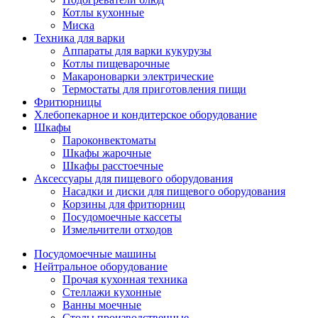
Котлы кухонные
Миска
Техника для варки
Аппараты для варки кукурузы
Котлы пищеварочные
Макароноварки электрические
Термостаты для приготовления пищи
Фритюрницы
Хлебопекарное и кондитерское оборудование
Шкафы
Пароконвектоматы
Шкафы жарочные
Шкафы расстоечные
Аксессуары для пищевого оборудования
Насадки и диски для пищевого оборудования
Корзины для фритюрниц
Посудомоечные кассеты
Измельчители отходов
Посудомоечные машины
Нейтральное оборудование
Прочая кухонная техника
Стеллажи кухонные
Ванны моечные
Столы производственные