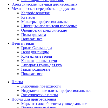
Электрические ловушки для насекомых
Механическая переработка продуктов
Картофелечистки
Куттеры
Миксеры профессиональные
Шприцы-наполнители колбасные
Овощерезки электрические
Пилы для мяса
Показать все
Печи и грили
Грили Саламандра
Печи для пиццы
Контактные грили
Конвекционные печи
Аппараты гриль для кур
Грили роликовые
Показать все
Плиты
Жарочные поверхности
Индукционные плиты профессиональные
Электрические плиты
Посуда для приготовления
Мармиты для общепита универсальные
Подогреватели блюд