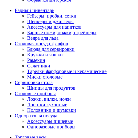
Барный инвентарь
Гейзеры, пробки, сетки
Шейкеры и джиггеры
Аксессуары для напитков
Барные ножи, ложки, стрейнеры
Ведра для льда
Столовая посуда, фарфор
Блюда для сервировки
Кружки и чашки
Рамекин
Салатники
Тарелки фарфоровые и керамические
Миски столовые
Сервировка стола
Щипцы для продуктов
Столовые приборы
Ложки, вилки, ножи
Лопатки кухонные
Половники и шумовки
Одноразовая посуда
Аксессуары пищевые
Одноразовые приборы
Торговые весы