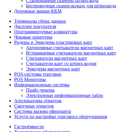
Стационарные сканеры штрих-кода
Беспроводные сканер-кольцо для штрихкода
Денежные ящики ККМ
Терминалы сбора данных
Дисплеи покупателя
Программируемые клавиатуры
Чековые принтеры
Ридеры и Энкодеры пластиковых карт
Автономные считыватели магнитных карт
Встраиваемые считыватели магнитных карт
Считыватели магнитных карт
Считыватели карт со штрих-кодом
Энкодеры магнитных карт
POS-системы торговые
POS Мониторы
Информационные системы
Прайс-чекеры
Электронные информационные табло
Аппликаторы этикеток
Смотчики этикеток
Системы вызова официанта
Услуги по настройке торгового оборудования
Гастроёмкости
Холодильное оборудование