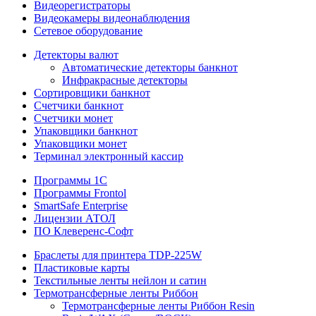
Видеорегистраторы
Видеокамеры видеонаблюдения
Сетевое оборудование
Детекторы валют
Автоматические детекторы банкнот
Инфракрасные детекторы
Сортировщики банкнот
Счетчики банкнот
Счетчики монет
Упаковщики банкнот
Упаковщики монет
Терминал электронный кассир
Программы 1C
Программы Frontol
SmartSafe Enterprise
Лицензии АТОЛ
ПО Клеверенс-Софт
Браслеты для принтера TDP-225W
Пластиковые карты
Текстильные ленты нейлон и сатин
Термотрансферные ленты Риббон
Термотрансферные ленты Риббон Resin