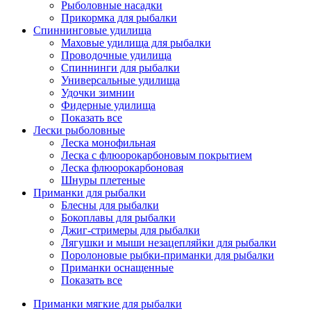
Рыболовные насадки
Прикормка для рыбалки
Спиннинговые удилища
Маховые удилища для рыбалки
Проводочные удилища
Спиннинги для рыбалки
Универсальные удилища
Удочки зимнии
Фидерные удилища
Показать все
Лески рыболовные
Леска монофильная
Леска с флюорокарбоновым покрытием
Леска флюорокарбоновая
Шнуры плетеные
Приманки для рыбалки
Блесны для рыбалки
Бокоплавы для рыбалки
Джиг-стримеры для рыбалки
Лягушки и мыши незацепляйки для рыбалки
Поролоновые рыбки-приманки для рыбалки
Приманки оснащенные
Показать все
Приманки мягкие для рыбалки