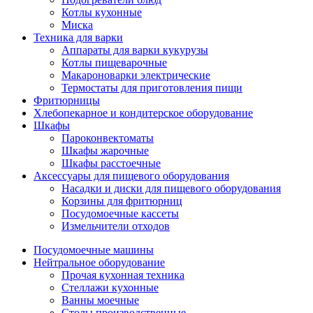
Котлы кухонные
Миска
Техника для варки
Аппараты для варки кукурузы
Котлы пищеварочные
Макароноварки электрические
Термостаты для приготовления пищи
Фритюрницы
Хлебопекарное и кондитерское оборудование
Шкафы
Пароконвектоматы
Шкафы жарочные
Шкафы расстоечные
Аксессуары для пищевого оборудования
Насадки и диски для пищевого оборудования
Корзины для фритюрниц
Посудомоечные кассеты
Измельчители отходов
Посудомоечные машины
Нейтральное оборудование
Прочая кухонная техника
Стеллажи кухонные
Ванны моечные
Столы производственные