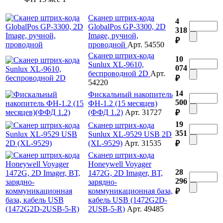
Сканер штрих-кода
4
GlobalPos GP-3300, 2D
318
Image, ручной,
₽
проводной
Арт. 54550
Сканер штрих-кода
10
Sunlux XL-9610,
074
беспроводной 2D
Арт.
₽
54220
14
Фискальный накопитель
500
ФН-1.2 (15 месяцев)
(ФФД 1.2)
Арт. 31727
₽
19
Сканер штрих-кода
351
Sunlux XL-9529 USB 2D
(XL-9529)
Арт. 31535
₽
Сканер штрих-кода
Honeywell Voyager
28
1472G, 2D Imager, ВТ,
296
зарядно-
коммуникационная база,
₽
кабель USB (1472G2D-
2USB-5-R)
Арт. 49485