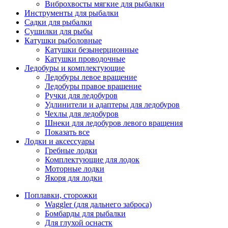
Виброхвосты мягкие для рыбалки
Инструменты для рыбалки
Садки для рыбалки
Сушилки для рыбы
Катушки рыболовные
Катушки безынерционные
Катушки проводочные
Ледобуры и комплектующие
Ледобуры левое вращение
Ледобуры правое вращение
Ручки для ледобуров
Удлинители и адаптеры для ледобуров
Чехлы для ледобуров
Шнеки для ледобуров левого вращения
Показать все
Лодки и аксессуары
Гребные лодки
Комплектующие для лодок
Моторные лодки
Якоря для лодки
Поплавки, сторожки
Waggler (для дальнего заброса)
Бомбарды для рыбалки
Для глухой оснастк