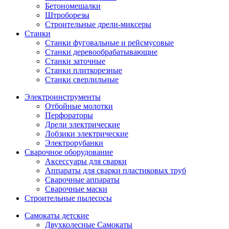
Бетономешалки
Штроборезы
Строительные дрели-миксеры
Станки
Станки фуговальные и рейсмусовые
Станки деревообрабатывающие
Станки заточные
Станки плиткорезные
Станки сверлильные
Электроинструменты
Отбойные молотки
Перфораторы
Дрели электрические
Лобзики электрические
Электрорубанки
Сварочное оборудование
Аксессуары для сварки
Аппараты для сварки пластиковых труб
Сварочные аппараты
Сварочные маски
Строительные пылесосы
Самокаты детские
Двухколесные Cамокаты