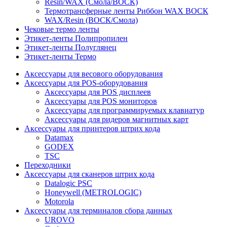
Resin/WAX (Смола/ВОСК)
Термотрансферные ленты Риббон WAX ВОСК
WAX/Resin (ВОСК/Смола)
Чековые термо ленты
Этикет-ленты Полипропилен
Этикет-ленты Полуглянец
Этикет-ленты Термо
Аксессуары для весового оборудования
Аксессуары для POS-оборудования
Аксессуары для POS дисплеев
Аксессуары для POS мониторов
Аксессуары для программируемых клавиатур
Аксессуары для ридеров магнитных карт
Аксессуары для принтеров штрих кода
Datamax
GODEX
TSC
Переходники
Аксессуары для сканеров штрих кода
Datalogic PSC
Honeywell (METROLOGIC)
Motorola
Аксессуары для терминалов сбора данных
UROVO