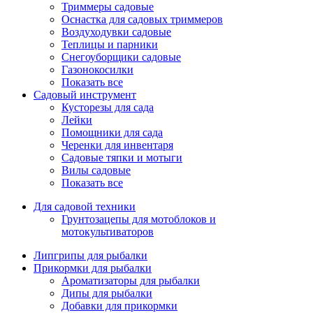
Триммеры садовые
Оснастка для садовых триммеров
Воздуходувки садовые
Теплицы и парники
Снегоуборщики садовые
Газонокосилки
Показать все
Садовый инструмент
Кусторезы для сада
Лейки
Помощники для сада
Черенки для инвентаря
Садовые тяпки и мотыги
Вилы садовые
Показать все
Для садовой техники
Грунтозацепы для мотоблоков и
мотокультиваторов
Липгрипы для рыбалки
Прикормки для рыбалки
Ароматизаторы для рыбалки
Дипы для рыбалки
Добавки для прикормки