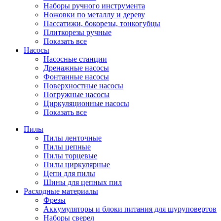
Наборы ручного инструмента
Ножовки по металлу и дереву
Пассатижи, бокорезы, тонкогубцы
Плиткорезы ручные
Показать все
Насосы
Насосные станции
Дренажные насосы
Фонтанные насосы
Поверхностные насосы
Погружные насосы
Циркуляционные насосы
Показать все
Пилы
Пилы ленточные
Пилы цепные
Пилы торцевые
Пилы циркулярные
Цепи для пилы
Шины для цепных пил
Расходные материалы
Фрезы
Аккумуляторы и блоки питания для шуруповертов
Наборы сверел