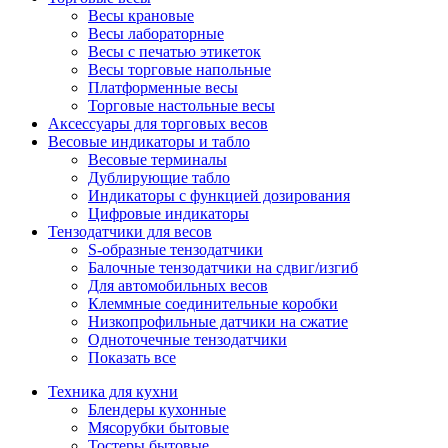
Весы крановые
Весы лабораторные
Весы с печатью этикеток
Весы торговые напольные
Платформенные весы
Торговые настольные весы
Аксессуары для торговых весов
Весовые индикаторы и табло
Весовые терминалы
Дублирующие табло
Индикаторы с функцией дозирования
Цифровые индикаторы
Тензодатчики для весов
S-образные тензодатчики
Балочные тензодатчики на сдвиг/изгиб
Для автомобильных весов
Клеммные соединительные коробки
Низкопрофильные датчики на сжатие
Одноточечные тензодатчики
Показать все
Техника для кухни
Блендеры кухонные
Мясорубки бытовые
Тостеры бытовые