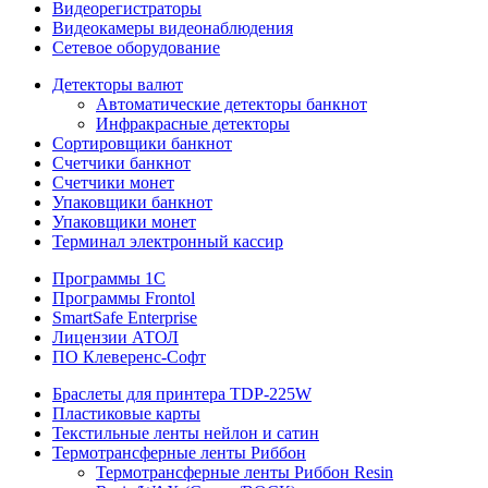
Видеорегистраторы
Видеокамеры видеонаблюдения
Сетевое оборудование
Детекторы валют
Автоматические детекторы банкнот
Инфракрасные детекторы
Сортировщики банкнот
Счетчики банкнот
Счетчики монет
Упаковщики банкнот
Упаковщики монет
Терминал электронный кассир
Программы 1C
Программы Frontol
SmartSafe Enterprise
Лицензии АТОЛ
ПО Клеверенс-Софт
Браслеты для принтера TDP-225W
Пластиковые карты
Текстильные ленты нейлон и сатин
Термотрансферные ленты Риббон
Термотрансферные ленты Риббон Resin