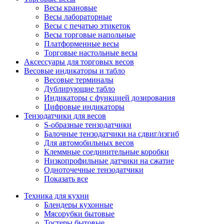
Весы крановые
Весы лабораторные
Весы с печатью этикеток
Весы торговые напольные
Платформенные весы
Торговые настольные весы
Аксессуары для торговых весов
Весовые индикаторы и табло
Весовые терминалы
Дублирующие табло
Индикаторы с функцией дозирования
Цифровые индикаторы
Тензодатчики для весов
S-образные тензодатчики
Балочные тензодатчики на сдвиг/изгиб
Для автомобильных весов
Клеммные соединительные коробки
Низкопрофильные датчики на сжатие
Одноточечные тензодатчики
Показать все
Техника для кухни
Блендеры кухонные
Мясорубки бытовые
Тостеры бытовые