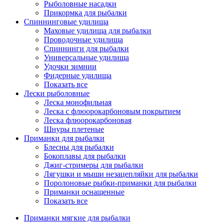
Рыболовные насадки
Прикормка для рыбалки
Спиннинговые удилища
Маховые удилища для рыбалки
Проводочные удилища
Спиннинги для рыбалки
Универсальные удилища
Удочки зимнии
Фидерные удилища
Показать все
Лески рыболовные
Леска монофильная
Леска с флюорокарбоновым покрытием
Леска флюорокарбоновая
Шнуры плетеные
Приманки для рыбалки
Блесны для рыбалки
Бокоплавы для рыбалки
Джиг-стримеры для рыбалки
Лягушки и мыши незацепляйки для рыбалки
Поролоновые рыбки-приманки для рыбалки
Приманки оснащенные
Показать все
Приманки мягкие для рыбалки