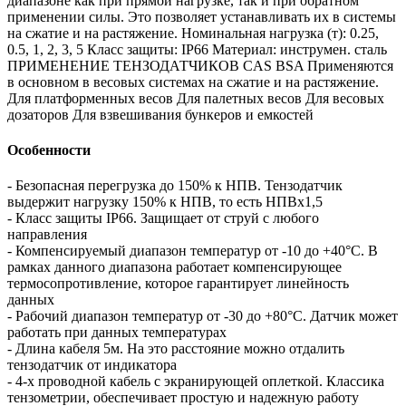
диапазоне как при прямой нагрузке, так и при обратном
применении силы. Это позволяет устанавливать их в системы
на сжатие и на растяжение. Номинальная нагрузка (т): 0.25,
0.5, 1, 2, 3, 5 Класс защиты: IP66 Материал: инструмен. сталь
ПРИМЕНЕНИЕ ТЕНЗОДАТЧИКОВ CAS BSA Применяются
в основном в весовых системах на сжатие и на растяжение.
Для платформенных весов Для палетных весов Для весовых
дозаторов Для взвешивания бункеров и емкостей
Особенности
- Безопасная перегрузка до 150% к НПВ. Тензодатчик
выдержит нагрузку 150% к НПВ, то есть НПВх1,5
- Класс защиты IP66. Защищает от струй с любого
направления
- Компенсируемый диапазон температур от -10 до +40°C. В
рамках данного диапазона работает компенсирующее
термосопротивление, которое гарантирует линейность
данных
- Рабочий диапазон температур от -30 до +80°C. Датчик может
работать при данных температурах
- Длина кабеля 5м. На это расстояние можно отдалить
тензодатчик от индикатора
- 4-х проводной кабель с экранирующей оплеткой. Классика
тензометрии, обеспечивает простую и надежную работу