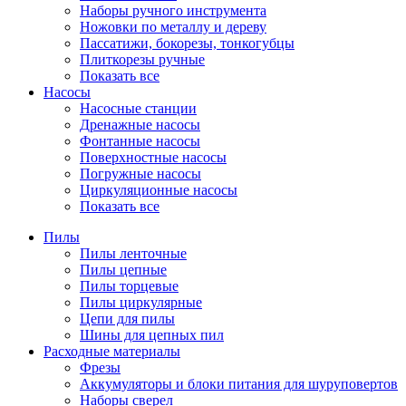
Наборы ручного инструмента
Ножовки по металлу и дереву
Пассатижи, бокорезы, тонкогубцы
Плиткорезы ручные
Показать все
Насосы
Насосные станции
Дренажные насосы
Фонтанные насосы
Поверхностные насосы
Погружные насосы
Циркуляционные насосы
Показать все
Пилы
Пилы ленточные
Пилы цепные
Пилы торцевые
Пилы циркулярные
Цепи для пилы
Шины для цепных пил
Расходные материалы
Фрезы
Аккумуляторы и блоки питания для шуруповертов
Наборы сверел