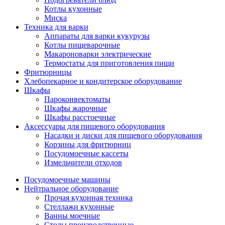
Котлы кухонные
Миска
Техника для варки
Аппараты для варки кукурузы
Котлы пищеварочные
Макароноварки электрические
Термостаты для приготовления пищи
Фритюрницы
Хлебопекарное и кондитерское оборудование
Шкафы
Пароконвектоматы
Шкафы жарочные
Шкафы расстоечные
Аксессуары для пищевого оборудования
Насадки и диски для пищевого оборудования
Корзины для фритюрниц
Посудомоечные кассеты
Измельчители отходов
Посудомоечные машины
Нейтральное оборудование
Прочая кухонная техника
Стеллажи кухонные
Ванны моечные
Столы производственные