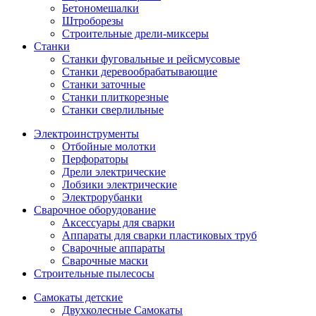
Бетономешалки
Штроборезы
Строительные дрели-миксеры
Станки
Станки фуговальные и рейсмусовые
Станки деревообрабатывающие
Станки заточные
Станки плиткорезные
Станки сверлильные
Электроинструменты
Отбойные молотки
Перфораторы
Дрели электрические
Лобзики электрические
Электрорубанки
Сварочное оборудование
Аксессуары для сварки
Аппараты для сварки пластиковых труб
Сварочные аппараты
Сварочные маски
Строительные пылесосы
Самокаты детские
Двухколесные Cамокаты