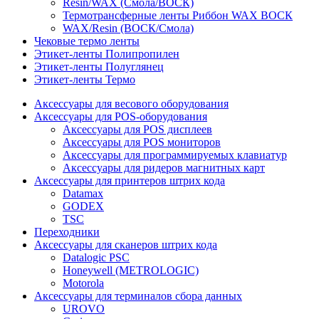
Resin/WAX (Смола/ВОСК)
Термотрансферные ленты Риббон WAX ВОСК
WAX/Resin (ВОСК/Смола)
Чековые термо ленты
Этикет-ленты Полипропилен
Этикет-ленты Полуглянец
Этикет-ленты Термо
Аксессуары для весового оборудования
Аксессуары для POS-оборудования
Аксессуары для POS дисплеев
Аксессуары для POS мониторов
Аксессуары для программируемых клавиатур
Аксессуары для ридеров магнитных карт
Аксессуары для принтеров штрих кода
Datamax
GODEX
TSC
Переходники
Аксессуары для сканеров штрих кода
Datalogic PSC
Honeywell (METROLOGIC)
Motorola
Аксессуары для терминалов сбора данных
UROVO