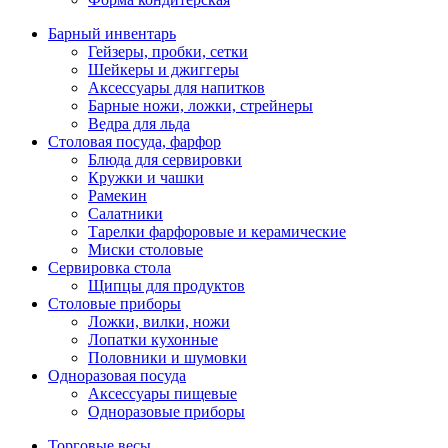
Барный инвентарь
Гейзеры, пробки, сетки
Шейкеры и джиггеры
Аксессуары для напитков
Барные ножи, ложки, стрейнеры
Ведра для льда
Столовая посуда, фарфор
Блюда для сервировки
Кружки и чашки
Рамекин
Салатники
Тарелки фарфоровые и керамические
Миски столовые
Сервировка стола
Щипцы для продуктов
Столовые приборы
Ложки, вилки, ножи
Лопатки кухонные
Половники и шумовки
Одноразовая посуда
Аксессуары пищевые
Одноразовые приборы
Торговые весы