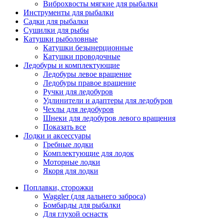
Виброхвосты мягкие для рыбалки
Инструменты для рыбалки
Садки для рыбалки
Сушилки для рыбы
Катушки рыболовные
Катушки безынерционные
Катушки проводочные
Ледобуры и комплектующие
Ледобуры левое вращение
Ледобуры правое вращение
Ручки для ледобуров
Удлинители и адаптеры для ледобуров
Чехлы для ледобуров
Шнеки для ледобуров левого вращения
Показать все
Лодки и аксессуары
Гребные лодки
Комплектующие для лодок
Моторные лодки
Якоря для лодки
Поплавки, сторожки
Waggler (для дальнего заброса)
Бомбарды для рыбалки
Для глухой оснастк