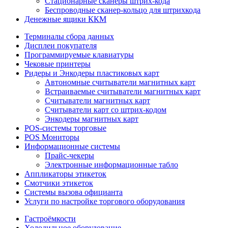
Стационарные сканеры штрих-кода
Беспроводные сканер-кольцо для штрихкода
Денежные ящики ККМ
Терминалы сбора данных
Дисплеи покупателя
Программируемые клавиатуры
Чековые принтеры
Ридеры и Энкодеры пластиковых карт
Автономные считыватели магнитных карт
Встраиваемые считыватели магнитных карт
Считыватели магнитных карт
Считыватели карт со штрих-кодом
Энкодеры магнитных карт
POS-системы торговые
POS Мониторы
Информационные системы
Прайс-чекеры
Электронные информационные табло
Аппликаторы этикеток
Смотчики этикеток
Системы вызова официанта
Услуги по настройке торгового оборудования
Гастроёмкости
Холодильное оборудование