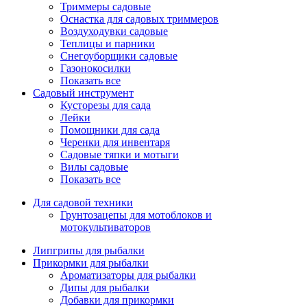
Триммеры садовые
Оснастка для садовых триммеров
Воздуходувки садовые
Теплицы и парники
Снегоуборщики садовые
Газонокосилки
Показать все
Садовый инструмент
Кусторезы для сада
Лейки
Помощники для сада
Черенки для инвентаря
Садовые тяпки и мотыги
Вилы садовые
Показать все
Для садовой техники
Грунтозацепы для мотоблоков и
мотокультиваторов
Липгрипы для рыбалки
Прикормки для рыбалки
Ароматизаторы для рыбалки
Дипы для рыбалки
Добавки для прикормки