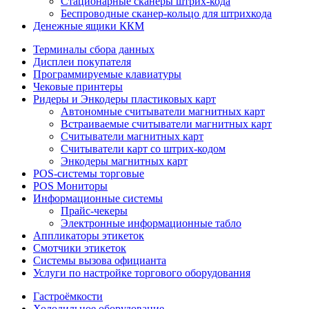
Стационарные сканеры штрих-кода
Беспроводные сканер-кольцо для штрихкода
Денежные ящики ККМ
Терминалы сбора данных
Дисплеи покупателя
Программируемые клавиатуры
Чековые принтеры
Ридеры и Энкодеры пластиковых карт
Автономные считыватели магнитных карт
Встраиваемые считыватели магнитных карт
Считыватели магнитных карт
Считыватели карт со штрих-кодом
Энкодеры магнитных карт
POS-системы торговые
POS Мониторы
Информационные системы
Прайс-чекеры
Электронные информационные табло
Аппликаторы этикеток
Смотчики этикеток
Системы вызова официанта
Услуги по настройке торгового оборудования
Гастроёмкости
Холодильное оборудование