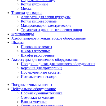
Котлы кухонные
Миска
Техника для варки
Аппараты для варки кукурузы
Котлы пищеварочные
Макароноварки электрические
Термостаты для приготовления пищи
Фритюрницы
Хлебопекарное и кондитерское оборудование
Шкафы
Пароконвектоматы
Шкафы жарочные
Шкафы расстоечные
Аксессуары для пищевого оборудования
Насадки и диски для пищевого оборудования
Корзины для фритюрниц
Посудомоечные кассеты
Измельчители отходов
Посудомоечные машины
Нейтральное оборудование
Прочая кухонная техника
Стеллажи кухонные
Ванны моечные
Столы производственные