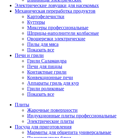
Электрические ловушки для насекомых
Механическая переработка продуктов
Картофелечистки
Куттеры
Миксеры профессиональные
Шприцы-наполнители колбасные
Овощерезки электрические
Пилы для мяса
Показать все
Печи и грили
Грили Саламандра
Печи для пиццы
Контактные грили
Конвекционные печи
Аппараты гриль для кур
Грили роликовые
Показать все
Плиты
Жарочные поверхности
Индукционные плиты профессиональные
Электрические плиты
Посуда для приготовления
Мармиты для общепита универсальные
Подогреватели блюд