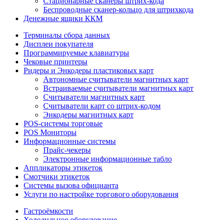
Стационарные сканеры штрих-кода
Беспроводные сканер-кольцо для штрихкода
Денежные ящики ККМ
Терминалы сбора данных
Дисплеи покупателя
Программируемые клавиатуры
Чековые принтеры
Ридеры и Энкодеры пластиковых карт
Автономные считыватели магнитных карт
Встраиваемые считыватели магнитных карт
Считыватели магнитных карт
Считыватели карт со штрих-кодом
Энкодеры магнитных карт
POS-системы торговые
POS Мониторы
Информационные системы
Прайс-чекеры
Электронные информационные табло
Аппликаторы этикеток
Смотчики этикеток
Системы вызова официанта
Услуги по настройке торгового оборудования
Гастроёмкости
Холодильное оборудование