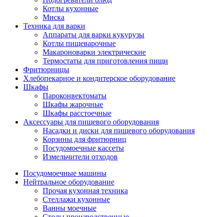
Котлы кухонные
Миска
Техника для варки
Аппараты для варки кукурузы
Котлы пищеварочные
Макароноварки электрические
Термостаты для приготовления пищи
Фритюрницы
Хлебопекарное и кондитерское оборудование
Шкафы
Пароконвектоматы
Шкафы жарочные
Шкафы расстоечные
Аксессуары для пищевого оборудования
Насадки и диски для пищевого оборудования
Корзины для фритюрниц
Посудомоечные кассеты
Измельчители отходов
Посудомоечные машины
Нейтральное оборудование
Прочая кухонная техника
Стеллажи кухонные
Ванны моечные
Столы производственные