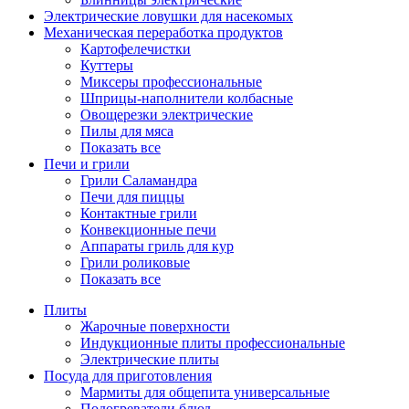
Электрические ловушки для насекомых
Механическая переработка продуктов
Картофелечистки
Куттеры
Миксеры профессиональные
Шприцы-наполнители колбасные
Овощерезки электрические
Пилы для мяса
Показать все
Печи и грили
Грили Саламандра
Печи для пиццы
Контактные грили
Конвекционные печи
Аппараты гриль для кур
Грили роликовые
Показать все
Плиты
Жарочные поверхности
Индукционные плиты профессиональные
Электрические плиты
Посуда для приготовления
Мармиты для общепита универсальные
Подогреватели блюд