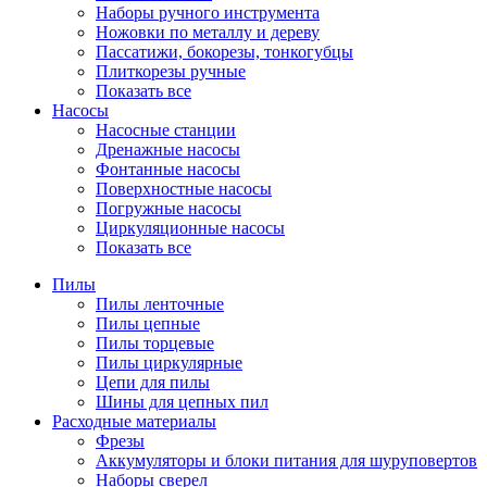
Наборы ручного инструмента
Ножовки по металлу и дереву
Пассатижи, бокорезы, тонкогубцы
Плиткорезы ручные
Показать все
Насосы
Насосные станции
Дренажные насосы
Фонтанные насосы
Поверхностные насосы
Погружные насосы
Циркуляционные насосы
Показать все
Пилы
Пилы ленточные
Пилы цепные
Пилы торцевые
Пилы циркулярные
Цепи для пилы
Шины для цепных пил
Расходные материалы
Фрезы
Аккумуляторы и блоки питания для шуруповертов
Наборы сверел