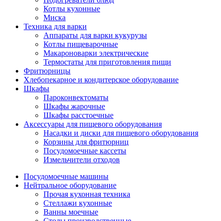
Котлы кухонные
Миска
Техника для варки
Аппараты для варки кукурузы
Котлы пищеварочные
Макароноварки электрические
Термостаты для приготовления пищи
Фритюрницы
Хлебопекарное и кондитерское оборудование
Шкафы
Пароконвектоматы
Шкафы жарочные
Шкафы расстоечные
Аксессуары для пищевого оборудования
Насадки и диски для пищевого оборудования
Корзины для фритюрниц
Посудомоечные кассеты
Измельчители отходов
Посудомоечные машины
Нейтральное оборудование
Прочая кухонная техника
Стеллажи кухонные
Ванны моечные
Столы производственные