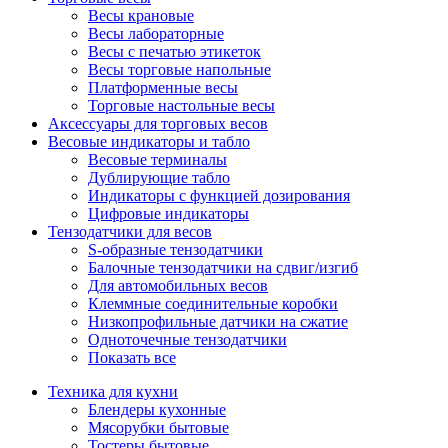
Весы крановые
Весы лабораторные
Весы с печатью этикеток
Весы торговые напольные
Платформенные весы
Торговые настольные весы
Аксессуары для торговых весов
Весовые индикаторы и табло
Весовые терминалы
Дублирующие табло
Индикаторы с функцией дозирования
Цифровые индикаторы
Тензодатчики для весов
S-образные тензодатчики
Балочные тензодатчики на сдвиг/изгиб
Для автомобильных весов
Клеммные соединительные коробки
Низкопрофильные датчики на сжатие
Одноточечные тензодатчики
Показать все
Техника для кухни
Блендеры кухонные
Мясорубки бытовые
Тостеры бытовые