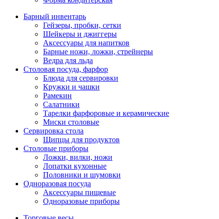
Барный инвентарь
Гейзеры, пробки, сетки
Шейкеры и джиггеры
Аксессуары для напитков
Барные ножи, ложки, стрейнеры
Ведра для льда
Столовая посуда, фарфор
Блюда для сервировки
Кружки и чашки
Рамекин
Салатники
Тарелки фарфоровые и керамические
Миски столовые
Сервировка стола
Щипцы для продуктов
Столовые приборы
Ложки, вилки, ножи
Лопатки кухонные
Половники и шумовки
Одноразовая посуда
Аксессуары пищевые
Одноразовые приборы
Торговые весы