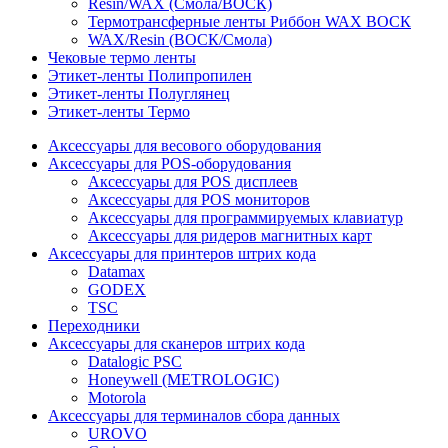
Resin/WAX (Смола/ВОСК)
Термотрансферные ленты Риббон WAX ВОСК
WAX/Resin (ВОСК/Смола)
Чековые термо ленты
Этикет-ленты Полипропилен
Этикет-ленты Полуглянец
Этикет-ленты Термо
Аксессуары для весового оборудования
Аксессуары для POS-оборудования
Аксессуары для POS дисплеев
Аксессуары для POS мониторов
Аксессуары для программируемых клавиатур
Аксессуары для ридеров магнитных карт
Аксессуары для принтеров штрих кода
Datamax
GODEX
TSC
Переходники
Аксессуары для сканеров штрих кода
Datalogic PSC
Honeywell (METROLOGIC)
Motorola
Аксессуары для терминалов сбора данных
UROVO