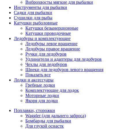
Виброхвосты мягкие для рыбалки
Инструменты для рыбалки
Садки для рыбалки
Сушилки для рыбы
Катушки рыболовные
Катушки безынерционные
Катушки проводочные
Ледобуры и комплектующие
Ледобуры левое вращение
Ледобуры правое вращение
Ручки для ледобуров
Удлинители и адаптеры для ледобуров
Чехлы для ледобуров
Шнеки для ледобуров левого вращения
Показать все
Лодки и аксессуары
Гребные лодки
Комплектующие для лодок
Моторные лодки
Якоря для лодки
Поплавки, сторожки
Waggler (для дальнего заброса)
Бомбарды для рыбалки
Для глухой оснастк