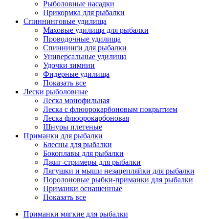
Рыболовные насадки
Прикормка для рыбалки
Спиннинговые удилища
Маховые удилища для рыбалки
Проводочные удилища
Спиннинги для рыбалки
Универсальные удилища
Удочки зимнии
Фидерные удилища
Показать все
Лески рыболовные
Леска монофильная
Леска с флюорокарбоновым покрытием
Леска флюорокарбоновая
Шнуры плетеные
Приманки для рыбалки
Блесны для рыбалки
Бокоплавы для рыбалки
Джиг-стримеры для рыбалки
Лягушки и мыши незацепляйки для рыбалки
Поролоновые рыбки-приманки для рыбалки
Приманки оснащенные
Показать все
Приманки мягкие для рыбалки