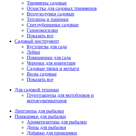
Триммеры садовые
Оснастка для садовых триммеров
Воздуходувки садовые
Теплицы и парники
Снегоуборщики садовые
Газонокосилки
Показать все
Садовый инструмент
Кусторезы для сада
Лейки
Помощники для сада
Черенки для инвентаря
Садовые тяпки и мотыги
Вилы садовые
Показать все
Для садовой техники
Грунтозацепы для мотоблоков и
мотокультиваторов
Липгрипы для рыбалки
Прикормки для рыбалки
Ароматизаторы для рыбалки
Дипы для рыбалки
Добавки для прикормки