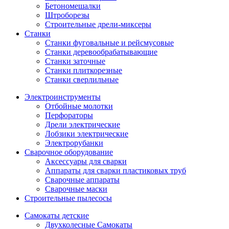
Бетономешалки
Штроборезы
Строительные дрели-миксеры
Станки
Станки фуговальные и рейсмусовые
Станки деревообрабатывающие
Станки заточные
Станки плиткорезные
Станки сверлильные
Электроинструменты
Отбойные молотки
Перфораторы
Дрели электрические
Лобзики электрические
Электрорубанки
Сварочное оборудование
Аксессуары для сварки
Аппараты для сварки пластиковых труб
Сварочные аппараты
Сварочные маски
Строительные пылесосы
Самокаты детские
Двухколесные Cамокаты