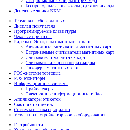
Стационарные сканеры штрих-кода
Беспроводные сканер-кольцо для штрихкода
Денежные ящики ККМ
Терминалы сбора данных
Дисплеи покупателя
Программируемые клавиатуры
Чековые принтеры
Ридеры и Энкодеры пластиковых карт
Автономные считыватели магнитных карт
Встраиваемые считыватели магнитных карт
Считыватели магнитных карт
Считыватели карт со штрих-кодом
Энкодеры магнитных карт
POS-системы торговые
POS Мониторы
Информационные системы
Прайс-чекеры
Электронные информационные табло
Аппликаторы этикеток
Смотчики этикеток
Системы вызова официанта
Услуги по настройке торгового оборудования
Гастроёмкости
Холодильное оборудование