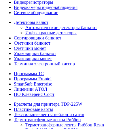
Видеорегистраторы
Видеокамеры видеонаблюдения
Сетевое оборудование
Детекторы валют
Автоматические детекторы банкнот
Инфракрасные детекторы
Сортировщики банкнот
Счетчики банкнот
Счетчики монет
Упаковщики банкнот
Упаковщики монет
Терминал электронный кассир
Программы 1C
Программы Frontol
SmartSafe Enterprise
Лицензии АТОЛ
ПО Клеверенс-Софт
Браслеты для принтера TDP-225W
Пластиковые карты
Текстильные ленты нейлон и сатин
Термотрансферные ленты Риббон
Термотрансферные ленты Риббон Resin