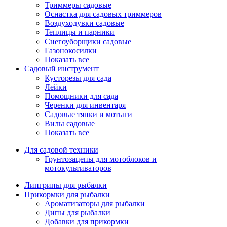
Триммеры садовые
Оснастка для садовых триммеров
Воздуходувки садовые
Теплицы и парники
Снегоуборщики садовые
Газонокосилки
Показать все
Садовый инструмент
Кусторезы для сада
Лейки
Помощники для сада
Черенки для инвентаря
Садовые тяпки и мотыги
Вилы садовые
Показать все
Для садовой техники
Грунтозацепы для мотоблоков и
мотокультиваторов
Липгрипы для рыбалки
Прикормки для рыбалки
Ароматизаторы для рыбалки
Дипы для рыбалки
Добавки для прикормки