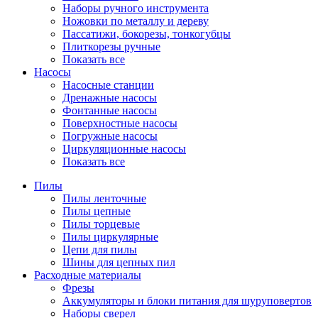
Наборы ручного инструмента
Ножовки по металлу и дереву
Пассатижи, бокорезы, тонкогубцы
Плиткорезы ручные
Показать все
Насосы
Насосные станции
Дренажные насосы
Фонтанные насосы
Поверхностные насосы
Погружные насосы
Циркуляционные насосы
Показать все
Пилы
Пилы ленточные
Пилы цепные
Пилы торцевые
Пилы циркулярные
Цепи для пилы
Шины для цепных пил
Расходные материалы
Фрезы
Аккумуляторы и блоки питания для шуруповертов
Наборы сверел