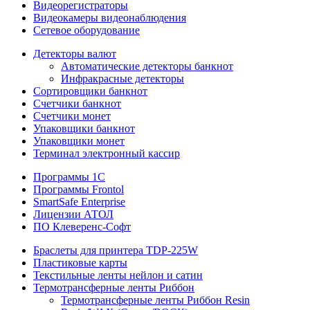
Видеорегистраторы
Видеокамеры видеонаблюдения
Сетевое оборудование
Детекторы валют
Автоматические детекторы банкнот
Инфракрасные детекторы
Сортировщики банкнот
Счетчики банкнот
Счетчики монет
Упаковщики банкнот
Упаковщики монет
Терминал электронный кассир
Программы 1C
Программы Frontol
SmartSafe Enterprise
Лицензии АТОЛ
ПО Клеверенс-Софт
Браслеты для принтера TDP-225W
Пластиковые карты
Текстильные ленты нейлон и сатин
Термотрансферные ленты Риббон
Термотрансферные ленты Риббон Resin