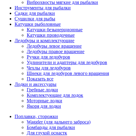
Виброхвосты мягкие для рыбалки
Инструменты для рыбалки
Садки для рыбалки
Сушилки для рыбы
Катушки рыболовные
Катушки безынерционные
Катушки проводочные
Ледобуры и комплектующие
Ледобуры левое вращение
Ледобуры правое вращение
Ручки для ледобуров
Удлинители и адаптеры для ледобуров
Чехлы для ледобуров
Шнеки для ледобуров левого вращения
Показать все
Лодки и аксессуары
Гребные лодки
Комплектующие для лодок
Моторные лодки
Якоря для лодки
Поплавки, сторожки
Waggler (для дальнего заброса)
Бомбарды для рыбалки
Для глухой оснастк