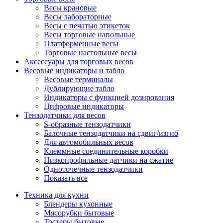
Весы крановые
Весы лабораторные
Весы с печатью этикеток
Весы торговые напольные
Платформенные весы
Торговые настольные весы
Аксессуары для торговых весов
Весовые индикаторы и табло
Весовые терминалы
Дублирующие табло
Индикаторы с функцией дозирования
Цифровые индикаторы
Тензодатчики для весов
S-образные тензодатчики
Балочные тензодатчики на сдвиг/изгиб
Для автомобильных весов
Клеммные соединительные коробки
Низкопрофильные датчики на сжатие
Одноточечные тензодатчики
Показать все
Техника для кухни
Блендеры кухонные
Мясорубки бытовые
Тостеры бытовые