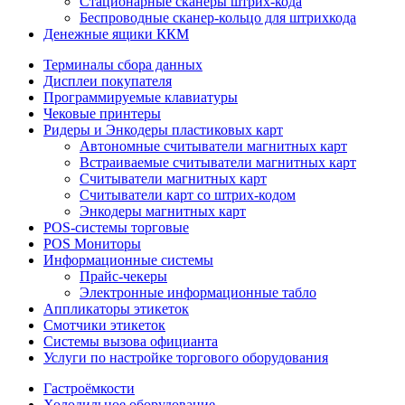
Стационарные сканеры штрих-кода
Беспроводные сканер-кольцо для штрихкода
Денежные ящики ККМ
Терминалы сбора данных
Дисплеи покупателя
Программируемые клавиатуры
Чековые принтеры
Ридеры и Энкодеры пластиковых карт
Автономные считыватели магнитных карт
Встраиваемые считыватели магнитных карт
Считыватели магнитных карт
Считыватели карт со штрих-кодом
Энкодеры магнитных карт
POS-системы торговые
POS Мониторы
Информационные системы
Прайс-чекеры
Электронные информационные табло
Аппликаторы этикеток
Смотчики этикеток
Системы вызова официанта
Услуги по настройке торгового оборудования
Гастроёмкости
Холодильное оборудование