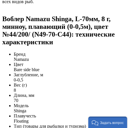
всех видов рыб.
Воблер Namazu Shinga, L-70мм, 8 г,
минноу, плавающий (0-0,5м), цвет
№44/200/ (N49-70-C44): технические
характеристики
Бренд
Namazu
Цвет
Bare side blue
Заглубление, м
0-0,5
Вес (г)
8
Длина, мм
70
Модель
Shinga
Плавучесть
Floating
Задать вопрос
Тип (товары для рыбалки и туризма)