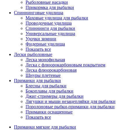
Рыболовные насадки
Прикормка для рыбалки
Спиннинговые удилища
Маховые удилища для рыбалки
Проводочные удилища
Спиннинги для рыбалки
Универсальные удилища
Удочки зимнии
Фидерные удилища
Показать все
Лески рыболовные
Леска монофильная
Леска с флюорокарбоновым покрытием
Леска флюорокарбоновая
Шнуры плетеные
Приманки для рыбалки
Блесны для рыбалки
Бокоплавы для рыбалки
Джиг-стримеры для рыбалки
Лягушки и мыши незацепляйки для рыбалки
Поролоновые рыбки-приманки для рыбалки
Приманки оснащенные
Показать все
Приманки мягкие для рыбалки