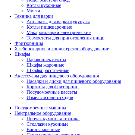
Котлы кухонные
Миска
Техника для варки
Аппараты для варки кукурузы
Котлы пищеварочные
Макароноварки электрические
Термостаты для приготовления пищи
Фритюрницы
Хлебопекарное и кондитерское оборудование
Шкафы
Пароконвектоматы
Шкафы жарочные
Шкафы расстоечные
Аксессуары для пищевого оборудования
Насадки и диски для пищевого оборудования
Корзины для фритюрниц
Посудомоечные кассеты
Измельчители отходов
Посудомоечные машины
Нейтральное оборудование
Прочая кухонная техника
Стеллажи кухонные
Ванны моечные
Столы производственные