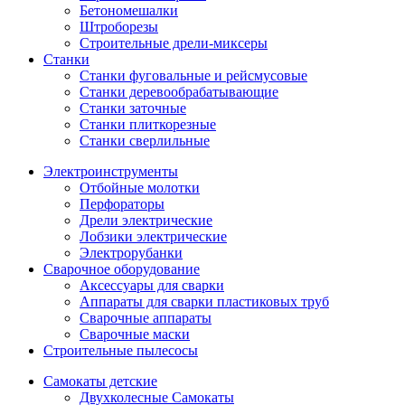
Бетономешалки
Штроборезы
Строительные дрели-миксеры
Станки
Станки фуговальные и рейсмусовые
Станки деревообрабатывающие
Станки заточные
Станки плиткорезные
Станки сверлильные
Электроинструменты
Отбойные молотки
Перфораторы
Дрели электрические
Лобзики электрические
Электрорубанки
Сварочное оборудование
Аксессуары для сварки
Аппараты для сварки пластиковых труб
Сварочные аппараты
Сварочные маски
Строительные пылесосы
Самокаты детские
Двухколесные Cамокаты