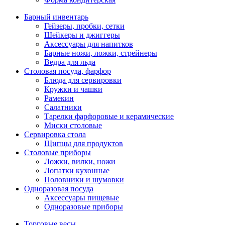
Барный инвентарь
Гейзеры, пробки, сетки
Шейкеры и джиггеры
Аксессуары для напитков
Барные ножи, ложки, стрейнеры
Ведра для льда
Столовая посуда, фарфор
Блюда для сервировки
Кружки и чашки
Рамекин
Салатники
Тарелки фарфоровые и керамические
Миски столовые
Сервировка стола
Щипцы для продуктов
Столовые приборы
Ложки, вилки, ножи
Лопатки кухонные
Половники и шумовки
Одноразовая посуда
Аксессуары пищевые
Одноразовые приборы
Торговые весы