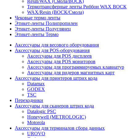
Resin/WAX (Смола/ВОСК)
Термотрансферные ленты Риббон WAX ВОСК
WAX/Resin (ВОСК/Смола)
Чековые термо ленты
Этикет-ленты Полипропилен
Этикет-ленты Полуглянец
Этикет-ленты Термо
Аксессуары для весового оборудования
Аксессуары для POS-оборудования
Аксессуары для POS дисплеев
Аксессуары для POS мониторов
Аксессуары для программируемых клавиатур
Аксессуары для ридеров магнитных карт
Аксессуары для принтеров штрих кода
Datamax
GODEX
TSC
Переходники
Аксессуары для сканеров штрих кода
Datalogic PSC
Honeywell (METROLOGIC)
Motorola
Аксессуары для терминалов сбора данных
UROVO