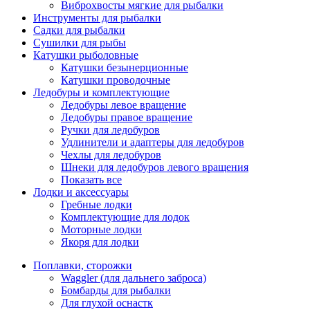
Виброхвосты мягкие для рыбалки
Инструменты для рыбалки
Садки для рыбалки
Сушилки для рыбы
Катушки рыболовные
Катушки безынерционные
Катушки проводочные
Ледобуры и комплектующие
Ледобуры левое вращение
Ледобуры правое вращение
Ручки для ледобуров
Удлинители и адаптеры для ледобуров
Чехлы для ледобуров
Шнеки для ледобуров левого вращения
Показать все
Лодки и аксессуары
Гребные лодки
Комплектующие для лодок
Моторные лодки
Якоря для лодки
Поплавки, сторожки
Waggler (для дальнего заброса)
Бомбарды для рыбалки
Для глухой оснастк