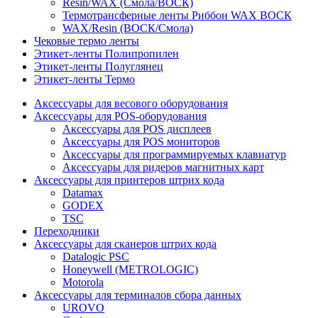
Resin/WAX (Смола/ВОСК)
Термотрансферные ленты Риббон WAX ВОСК
WAX/Resin (ВОСК/Смола)
Чековые термо ленты
Этикет-ленты Полипропилен
Этикет-ленты Полуглянец
Этикет-ленты Термо
Аксессуары для весового оборудования
Аксессуары для POS-оборудования
Аксессуары для POS дисплеев
Аксессуары для POS мониторов
Аксессуары для программируемых клавиатур
Аксессуары для ридеров магнитных карт
Аксессуары для принтеров штрих кода
Datamax
GODEX
TSC
Переходники
Аксессуары для сканеров штрих кода
Datalogic PSC
Honeywell (METROLOGIC)
Motorola
Аксессуары для терминалов сбора данных
UROVO