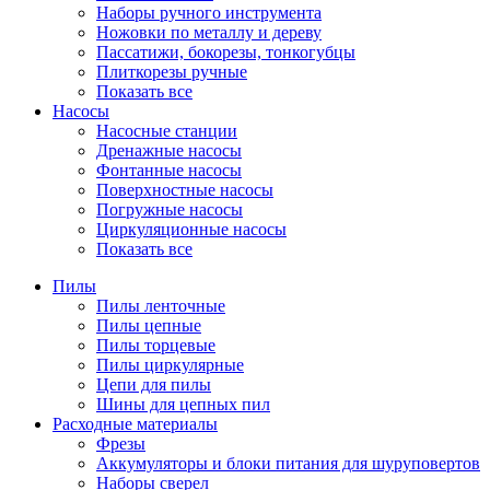
Наборы ручного инструмента
Ножовки по металлу и дереву
Пассатижи, бокорезы, тонкогубцы
Плиткорезы ручные
Показать все
Насосы
Насосные станции
Дренажные насосы
Фонтанные насосы
Поверхностные насосы
Погружные насосы
Циркуляционные насосы
Показать все
Пилы
Пилы ленточные
Пилы цепные
Пилы торцевые
Пилы циркулярные
Цепи для пилы
Шины для цепных пил
Расходные материалы
Фрезы
Аккумуляторы и блоки питания для шуруповертов
Наборы сверел