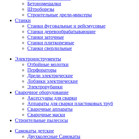
Бетономешалки
Штроборезы
Строительные дрели-миксеры
Станки
Станки фуговальные и рейсмусовые
Станки деревообрабатывающие
Станки заточные
Станки плиткорезные
Станки сверлильные
Электроинструменты
Отбойные молотки
Перфораторы
Дрели электрические
Лобзики электрические
Электрорубанки
Сварочное оборудование
Аксессуары для сварки
Аппараты для сварки пластиковых труб
Сварочные аппараты
Сварочные маски
Строительные пылесосы
Самокаты детские
Двухколесные Cамокаты