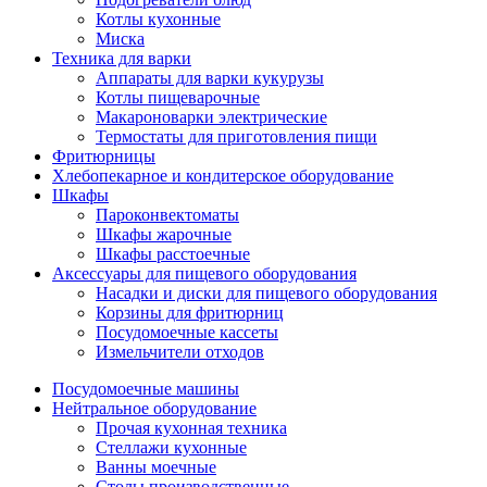
Котлы кухонные
Миска
Техника для варки
Аппараты для варки кукурузы
Котлы пищеварочные
Макароноварки электрические
Термостаты для приготовления пищи
Фритюрницы
Хлебопекарное и кондитерское оборудование
Шкафы
Пароконвектоматы
Шкафы жарочные
Шкафы расстоечные
Аксессуары для пищевого оборудования
Насадки и диски для пищевого оборудования
Корзины для фритюрниц
Посудомоечные кассеты
Измельчители отходов
Посудомоечные машины
Нейтральное оборудование
Прочая кухонная техника
Стеллажи кухонные
Ванны моечные
Столы производственные