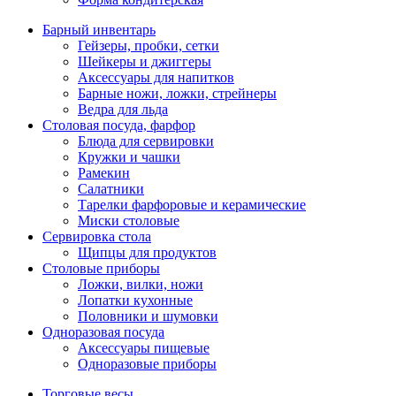
Барный инвентарь
Гейзеры, пробки, сетки
Шейкеры и джиггеры
Аксессуары для напитков
Барные ножи, ложки, стрейнеры
Ведра для льда
Столовая посуда, фарфор
Блюда для сервировки
Кружки и чашки
Рамекин
Салатники
Тарелки фарфоровые и керамические
Миски столовые
Сервировка стола
Щипцы для продуктов
Столовые приборы
Ложки, вилки, ножи
Лопатки кухонные
Половники и шумовки
Одноразовая посуда
Аксессуары пищевые
Одноразовые приборы
Торговые весы