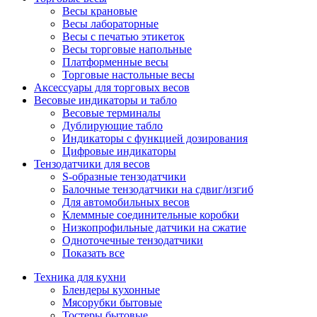
Весы крановые
Весы лабораторные
Весы с печатью этикеток
Весы торговые напольные
Платформенные весы
Торговые настольные весы
Аксессуары для торговых весов
Весовые индикаторы и табло
Весовые терминалы
Дублирующие табло
Индикаторы с функцией дозирования
Цифровые индикаторы
Тензодатчики для весов
S-образные тензодатчики
Балочные тензодатчики на сдвиг/изгиб
Для автомобильных весов
Клеммные соединительные коробки
Низкопрофильные датчики на сжатие
Одноточечные тензодатчики
Показать все
Техника для кухни
Блендеры кухонные
Мясорубки бытовые
Тостеры бытовые