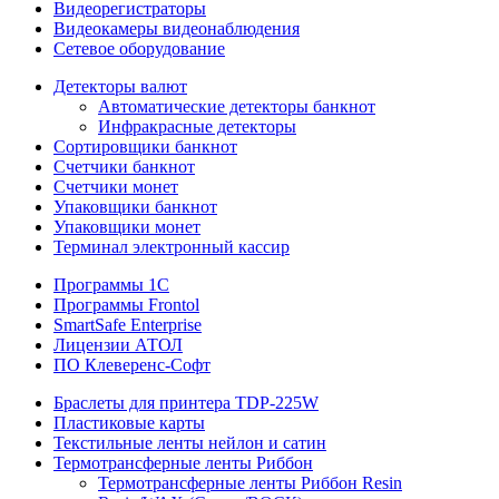
Видеорегистраторы
Видеокамеры видеонаблюдения
Сетевое оборудование
Детекторы валют
Автоматические детекторы банкнот
Инфракрасные детекторы
Сортировщики банкнот
Счетчики банкнот
Счетчики монет
Упаковщики банкнот
Упаковщики монет
Терминал электронный кассир
Программы 1C
Программы Frontol
SmartSafe Enterprise
Лицензии АТОЛ
ПО Клеверенс-Софт
Браслеты для принтера TDP-225W
Пластиковые карты
Текстильные ленты нейлон и сатин
Термотрансферные ленты Риббон
Термотрансферные ленты Риббон Resin