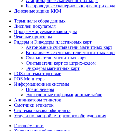
Стационарные сканеры штрих-кода
Беспроводные сканер-кольцо для штрихкода
Денежные ящики ККМ
Терминалы сбора данных
Дисплеи покупателя
Программируемые клавиатуры
Чековые принтеры
Ридеры и Энкодеры пластиковых карт
Автономные считыватели магнитных карт
Встраиваемые считыватели магнитных карт
Считыватели магнитных карт
Считыватели карт со штрих-кодом
Энкодеры магнитных карт
POS-системы торговые
POS Мониторы
Информационные системы
Прайс-чекеры
Электронные информационные табло
Аппликаторы этикеток
Смотчики этикеток
Системы вызова официанта
Услуги по настройке торгового оборудования
Гастроёмкости
Холодильное оборудование