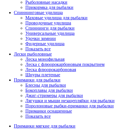
Рыболовные насадки
Прикормка для рыбалки
Спиннинговые удилища
Маховые удилища для рыбалки
Проводочные удилища
Спиннинги для рыбалки
Универсальные удилища
Удочки зимнии
Фидерные удилища
Показать все
Лески рыболовные
Леска монофильная
Леска с флюорокарбоновым покрытием
Леска флюорокарбоновая
Шнуры плетеные
Приманки для рыбалки
Блесны для рыбалки
Бокоплавы для рыбалки
Джиг-стримеры для рыбалки
Лягушки и мыши незацепляйки для рыбалки
Поролоновые рыбки-приманки для рыбалки
Приманки оснащенные
Показать все
Приманки мягкие для рыбалки