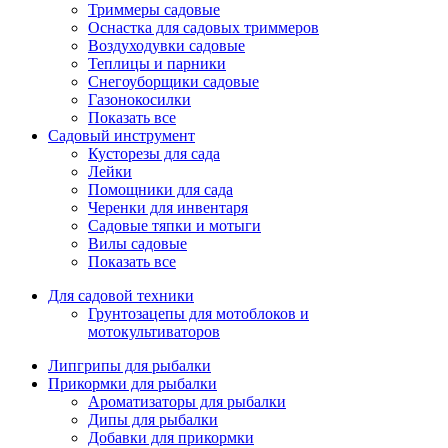
Триммеры садовые
Оснастка для садовых триммеров
Воздуходувки садовые
Теплицы и парники
Снегоуборщики садовые
Газонокосилки
Показать все
Садовый инструмент
Кусторезы для сада
Лейки
Помощники для сада
Черенки для инвентаря
Садовые тяпки и мотыги
Вилы садовые
Показать все
Для садовой техники
Грунтозацепы для мотоблоков и
мотокультиваторов
Липгрипы для рыбалки
Прикормки для рыбалки
Ароматизаторы для рыбалки
Дипы для рыбалки
Добавки для прикормки