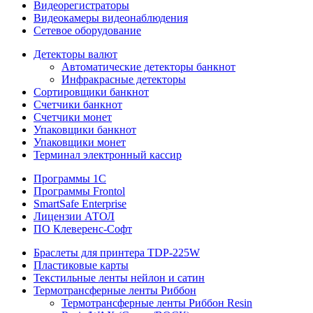
Видеорегистраторы
Видеокамеры видеонаблюдения
Сетевое оборудование
Детекторы валют
Автоматические детекторы банкнот
Инфракрасные детекторы
Сортировщики банкнот
Счетчики банкнот
Счетчики монет
Упаковщики банкнот
Упаковщики монет
Терминал электронный кассир
Программы 1C
Программы Frontol
SmartSafe Enterprise
Лицензии АТОЛ
ПО Клеверенс-Софт
Браслеты для принтера TDP-225W
Пластиковые карты
Текстильные ленты нейлон и сатин
Термотрансферные ленты Риббон
Термотрансферные ленты Риббон Resin