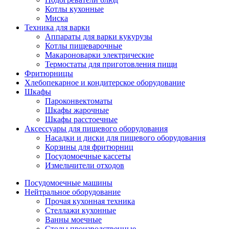
Котлы кухонные
Миска
Техника для варки
Аппараты для варки кукурузы
Котлы пищеварочные
Макароноварки электрические
Термостаты для приготовления пищи
Фритюрницы
Хлебопекарное и кондитерское оборудование
Шкафы
Пароконвектоматы
Шкафы жарочные
Шкафы расстоечные
Аксессуары для пищевого оборудования
Насадки и диски для пищевого оборудования
Корзины для фритюрниц
Посудомоечные кассеты
Измельчители отходов
Посудомоечные машины
Нейтральное оборудование
Прочая кухонная техника
Стеллажи кухонные
Ванны моечные
Столы производственные