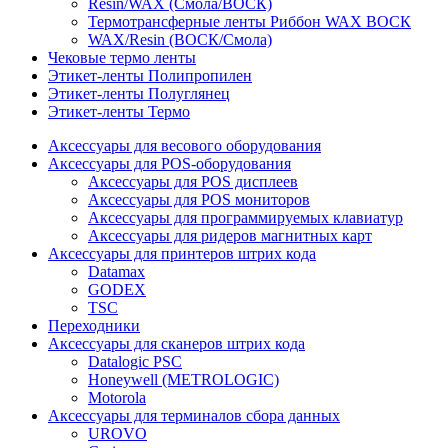
Resin/WAX (Смола/ВОСК)
Термотрансферные ленты Риббон WAX ВОСК
WAX/Resin (ВОСК/Смола)
Чековые термо ленты
Этикет-ленты Полипропилен
Этикет-ленты Полуглянец
Этикет-ленты Термо
Аксессуары для весового оборудования
Аксессуары для POS-оборудования
Аксессуары для POS дисплеев
Аксессуары для POS мониторов
Аксессуары для программируемых клавиатур
Аксессуары для ридеров магнитных карт
Аксессуары для принтеров штрих кода
Datamax
GODEX
TSC
Переходники
Аксессуары для сканеров штрих кода
Datalogic PSC
Honeywell (METROLOGIC)
Motorola
Аксессуары для терминалов сбора данных
UROVO