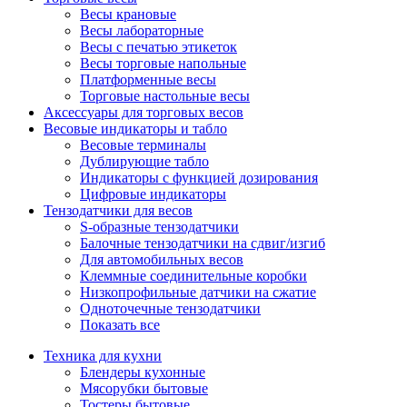
Весы крановые
Весы лабораторные
Весы с печатью этикеток
Весы торговые напольные
Платформенные весы
Торговые настольные весы
Аксессуары для торговых весов
Весовые индикаторы и табло
Весовые терминалы
Дублирующие табло
Индикаторы с функцией дозирования
Цифровые индикаторы
Тензодатчики для весов
S-образные тензодатчики
Балочные тензодатчики на сдвиг/изгиб
Для автомобильных весов
Клеммные соединительные коробки
Низкопрофильные датчики на сжатие
Одноточечные тензодатчики
Показать все
Техника для кухни
Блендеры кухонные
Мясорубки бытовые
Тостеры бытовые