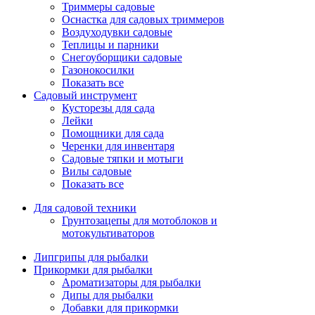
Триммеры садовые
Оснастка для садовых триммеров
Воздуходувки садовые
Теплицы и парники
Снегоуборщики садовые
Газонокосилки
Показать все
Садовый инструмент
Кусторезы для сада
Лейки
Помощники для сада
Черенки для инвентаря
Садовые тяпки и мотыги
Вилы садовые
Показать все
Для садовой техники
Грунтозацепы для мотоблоков и
мотокультиваторов
Липгрипы для рыбалки
Прикормки для рыбалки
Ароматизаторы для рыбалки
Дипы для рыбалки
Добавки для прикормки