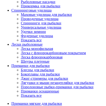
Рыболовные насадки
Прикормка для рыбалки
Спиннинговые удилища
Маховые удилища для рыбалки
Проводочные удилища
Спиннинги для рыбалки
Универсальные удилища
Удочки зимнии
Фидерные удилища
Показать все
Лески рыболовные
Леска монофильная
Леска с флюорокарбоновым покрытием
Леска флюорокарбоновая
Шнуры плетеные
Приманки для рыбалки
Блесны для рыбалки
Бокоплавы для рыбалки
Джиг-стримеры для рыбалки
Лягушки и мыши незацепляйки для рыбалки
Поролоновые рыбки-приманки для рыбалки
Приманки оснащенные
Показать все
Приманки мягкие для рыбалки