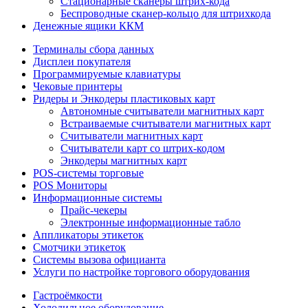
Стационарные сканеры штрих-кода
Беспроводные сканер-кольцо для штрихкода
Денежные ящики ККМ
Терминалы сбора данных
Дисплеи покупателя
Программируемые клавиатуры
Чековые принтеры
Ридеры и Энкодеры пластиковых карт
Автономные считыватели магнитных карт
Встраиваемые считыватели магнитных карт
Считыватели магнитных карт
Считыватели карт со штрих-кодом
Энкодеры магнитных карт
POS-системы торговые
POS Мониторы
Информационные системы
Прайс-чекеры
Электронные информационные табло
Аппликаторы этикеток
Смотчики этикеток
Системы вызова официанта
Услуги по настройке торгового оборудования
Гастроёмкости
Холодильное оборудование