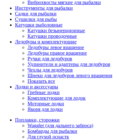
Виброхвосты мягкие для рыбалки
Инструменты для рыбалки
Садки для рыбалки
Сушилки для рыбы
Катушки рыболовные
Катушки безынерционные
Катушки проводочные
Ледобуры и комплектующие
Ледобуры левое вращение
Ледобуры правое вращение
Ручки для ледобуров
Удлинители и адаптеры для ледобуров
Чехлы для ледобуров
Шнеки для ледобуров левого вращения
Показать все
Лодки и аксессуары
Гребные лодки
Комплектующие для лодок
Моторные лодки
Якоря для лодки
Поплавки, сторожки
Waggler (для дальнего заброса)
Бомбарды для рыбалки
Для глухой оснастк