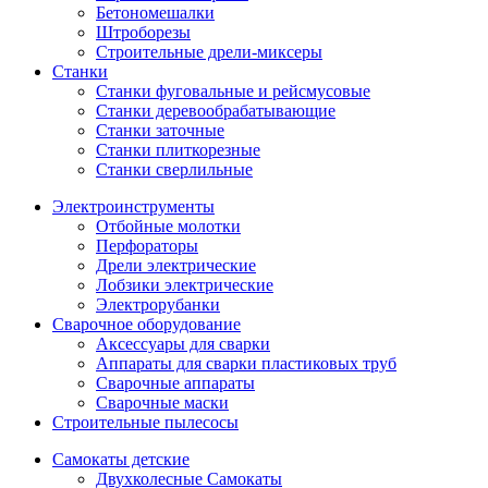
Бетономешалки
Штроборезы
Строительные дрели-миксеры
Станки
Станки фуговальные и рейсмусовые
Станки деревообрабатывающие
Станки заточные
Станки плиткорезные
Станки сверлильные
Электроинструменты
Отбойные молотки
Перфораторы
Дрели электрические
Лобзики электрические
Электрорубанки
Сварочное оборудование
Аксессуары для сварки
Аппараты для сварки пластиковых труб
Сварочные аппараты
Сварочные маски
Строительные пылесосы
Самокаты детские
Двухколесные Cамокаты