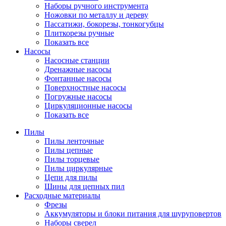
Наборы ручного инструмента
Ножовки по металлу и дереву
Пассатижи, бокорезы, тонкогубцы
Плиткорезы ручные
Показать все
Насосы
Насосные станции
Дренажные насосы
Фонтанные насосы
Поверхностные насосы
Погружные насосы
Циркуляционные насосы
Показать все
Пилы
Пилы ленточные
Пилы цепные
Пилы торцевые
Пилы циркулярные
Цепи для пилы
Шины для цепных пил
Расходные материалы
Фрезы
Аккумуляторы и блоки питания для шуруповертов
Наборы сверел