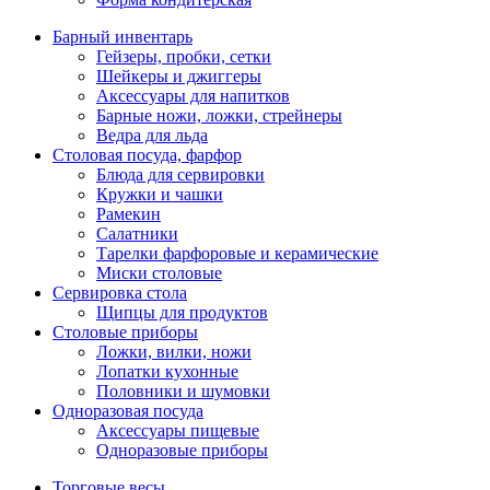
Барный инвентарь
Гейзеры, пробки, сетки
Шейкеры и джиггеры
Аксессуары для напитков
Барные ножи, ложки, стрейнеры
Ведра для льда
Столовая посуда, фарфор
Блюда для сервировки
Кружки и чашки
Рамекин
Салатники
Тарелки фарфоровые и керамические
Миски столовые
Сервировка стола
Щипцы для продуктов
Столовые приборы
Ложки, вилки, ножи
Лопатки кухонные
Половники и шумовки
Одноразовая посуда
Аксессуары пищевые
Одноразовые приборы
Торговые весы