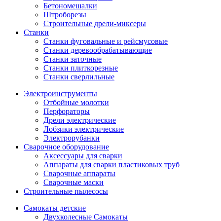
Бетономешалки
Штроборезы
Строительные дрели-миксеры
Станки
Станки фуговальные и рейсмусовые
Станки деревообрабатывающие
Станки заточные
Станки плиткорезные
Станки сверлильные
Электроинструменты
Отбойные молотки
Перфораторы
Дрели электрические
Лобзики электрические
Электрорубанки
Сварочное оборудование
Аксессуары для сварки
Аппараты для сварки пластиковых труб
Сварочные аппараты
Сварочные маски
Строительные пылесосы
Самокаты детские
Двухколесные Cамокаты