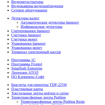
Видеорегистраторы
Видеокамеры видеонаблюдения
Сетевое оборудование
Детекторы валют
Автоматические детекторы банкнот
Инфракрасные детекторы
Сортировщики банкнот
Счетчики банкнот
Счетчики монет
Упаковщики банкнот
Упаковщики монет
Терминал электронный кассир
Программы 1C
Программы Frontol
SmartSafe Enterprise
Лицензии АТОЛ
ПО Клеверенс-Софт
Браслеты для принтера TDP-225W
Пластиковые карты
Текстильные ленты нейлон и сатин
Термотрансферные ленты Риббон
Термотрансферные ленты Риббон Resin