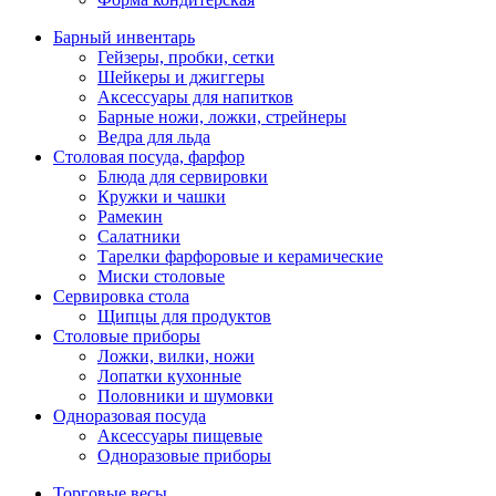
Барный инвентарь
Гейзеры, пробки, сетки
Шейкеры и джиггеры
Аксессуары для напитков
Барные ножи, ложки, стрейнеры
Ведра для льда
Столовая посуда, фарфор
Блюда для сервировки
Кружки и чашки
Рамекин
Салатники
Тарелки фарфоровые и керамические
Миски столовые
Сервировка стола
Щипцы для продуктов
Столовые приборы
Ложки, вилки, ножи
Лопатки кухонные
Половники и шумовки
Одноразовая посуда
Аксессуары пищевые
Одноразовые приборы
Торговые весы