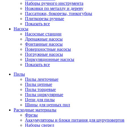
Наборы ручного инструмента
Ножовки по металлу и дереву
Пассатижи, бокорезы, тонкогубцы
Плиткорезы ручные
Показать все
Насосы
Насосные станции
Дренажные насосы
Фонтанные насосы
Поверхностные насосы
Погружные насосы
Циркуляционные насосы
Показать все
Пилы
Пилы ленточные
Пилы цепные
Пилы торцевые
Пилы циркулярные
Цепи для пилы
Шины для цепных пил
Расходные материалы
Фрезы
Аккумуляторы и блоки питания для шуруповертов
Наборы сверел