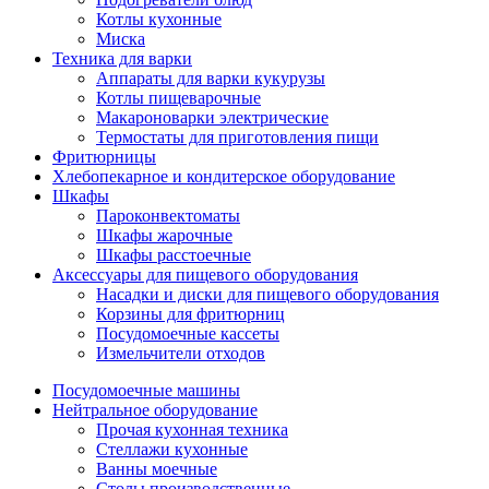
Котлы кухонные
Миска
Техника для варки
Аппараты для варки кукурузы
Котлы пищеварочные
Макароноварки электрические
Термостаты для приготовления пищи
Фритюрницы
Хлебопекарное и кондитерское оборудование
Шкафы
Пароконвектоматы
Шкафы жарочные
Шкафы расстоечные
Аксессуары для пищевого оборудования
Насадки и диски для пищевого оборудования
Корзины для фритюрниц
Посудомоечные кассеты
Измельчители отходов
Посудомоечные машины
Нейтральное оборудование
Прочая кухонная техника
Стеллажи кухонные
Ванны моечные
Столы производственные