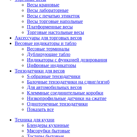
Весы крановые
Весы лабораторные
Весы с печатью этикеток
Весы торговые напольные
Платформенные весы
Торговые настольные весы
Аксессуары для торговых весов
Весовые индикаторы и табло
Весовые терминалы
Дублирующие табло
Индикаторы с функцией дозирования
Цифровые индикаторы
Тензодатчики для весов
S-образные тензодатчики
Балочные тензодатчики на сдвиг/изгиб
Для автомобильных весов
Клеммные соединительные коробки
Низкопрофильные датчики на сжатие
Одноточечные тензодатчики
Показать все
Техника для кухни
Блендеры кухонные
Мясорубки бытовые
Тостеры бытовые