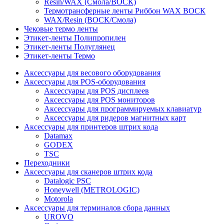
Resin/WAX (Смола/ВОСК)
Термотрансферные ленты Риббон WAX ВОСК
WAX/Resin (ВОСК/Смола)
Чековые термо ленты
Этикет-ленты Полипропилен
Этикет-ленты Полуглянец
Этикет-ленты Термо
Аксессуары для весового оборудования
Аксессуары для POS-оборудования
Аксессуары для POS дисплеев
Аксессуары для POS мониторов
Аксессуары для программируемых клавиатур
Аксессуары для ридеров магнитных карт
Аксессуары для принтеров штрих кода
Datamax
GODEX
TSC
Переходники
Аксессуары для сканеров штрих кода
Datalogic PSC
Honeywell (METROLOGIC)
Motorola
Аксессуары для терминалов сбора данных
UROVO