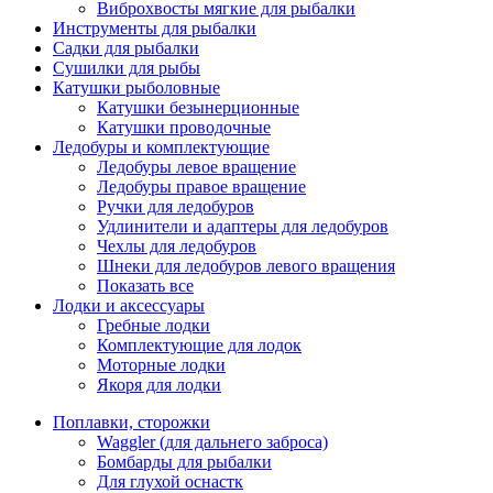
Виброхвосты мягкие для рыбалки
Инструменты для рыбалки
Садки для рыбалки
Сушилки для рыбы
Катушки рыболовные
Катушки безынерционные
Катушки проводочные
Ледобуры и комплектующие
Ледобуры левое вращение
Ледобуры правое вращение
Ручки для ледобуров
Удлинители и адаптеры для ледобуров
Чехлы для ледобуров
Шнеки для ледобуров левого вращения
Показать все
Лодки и аксессуары
Гребные лодки
Комплектующие для лодок
Моторные лодки
Якоря для лодки
Поплавки, сторожки
Waggler (для дальнего заброса)
Бомбарды для рыбалки
Для глухой оснастк