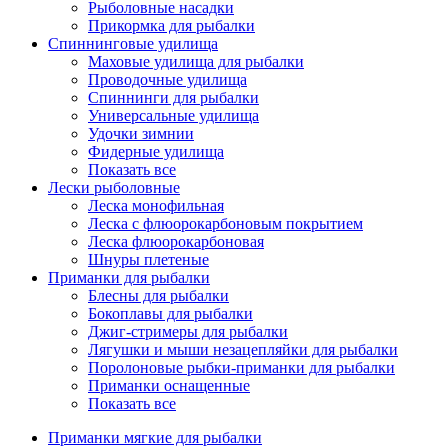
Рыболовные насадки
Прикормка для рыбалки
Спиннинговые удилища
Маховые удилища для рыбалки
Проводочные удилища
Спиннинги для рыбалки
Универсальные удилища
Удочки зимнии
Фидерные удилища
Показать все
Лески рыболовные
Леска монофильная
Леска с флюорокарбоновым покрытием
Леска флюорокарбоновая
Шнуры плетеные
Приманки для рыбалки
Блесны для рыбалки
Бокоплавы для рыбалки
Джиг-стримеры для рыбалки
Лягушки и мыши незацепляйки для рыбалки
Поролоновые рыбки-приманки для рыбалки
Приманки оснащенные
Показать все
Приманки мягкие для рыбалки