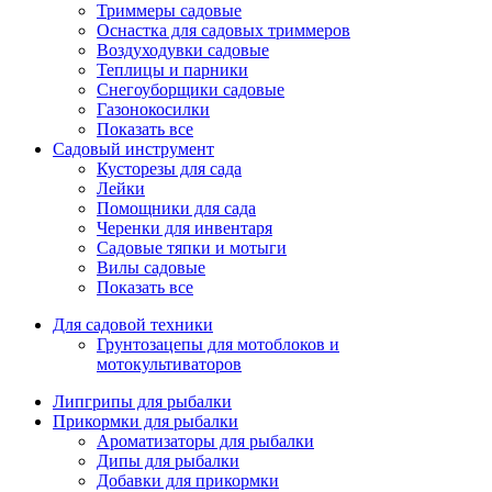
Триммеры садовые
Оснастка для садовых триммеров
Воздуходувки садовые
Теплицы и парники
Снегоуборщики садовые
Газонокосилки
Показать все
Садовый инструмент
Кусторезы для сада
Лейки
Помощники для сада
Черенки для инвентаря
Садовые тяпки и мотыги
Вилы садовые
Показать все
Для садовой техники
Грунтозацепы для мотоблоков и
мотокультиваторов
Липгрипы для рыбалки
Прикормки для рыбалки
Ароматизаторы для рыбалки
Дипы для рыбалки
Добавки для прикормки