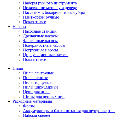
Наборы ручного инструмента
Ножовки по металлу и дереву
Пассатижи, бокорезы, тонкогубцы
Плиткорезы ручные
Показать все
Насосы
Насосные станции
Дренажные насосы
Фонтанные насосы
Поверхностные насосы
Погружные насосы
Циркуляционные насосы
Показать все
Пилы
Пилы ленточные
Пилы цепные
Пилы торцевые
Пилы циркулярные
Цепи для пилы
Шины для цепных пил
Расходные материалы
Фрезы
Аккумуляторы и блоки питания для шуруповертов
Наборы сверел