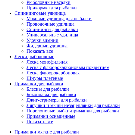
Рыболовные насадки
Прикормка для рыбалки
Спиннинговые удилища
Маховые удилища для рыбалки
Проводочные удилища
Спиннинги для рыбалки
Универсальные удилища
Удочки зимнии
Фидерные удилища
Показать все
Лески рыболовные
Леска монофильная
Леска с флюорокарбоновым покрытием
Леска флюорокарбоновая
Шнуры плетеные
Приманки для рыбалки
Блесны для рыбалки
Бокоплавы для рыбалки
Джиг-стримеры для рыбалки
Лягушки и мыши незацепляйки для рыбалки
Поролоновые рыбки-приманки для рыбалки
Приманки оснащенные
Показать все
Приманки мягкие для рыбалки