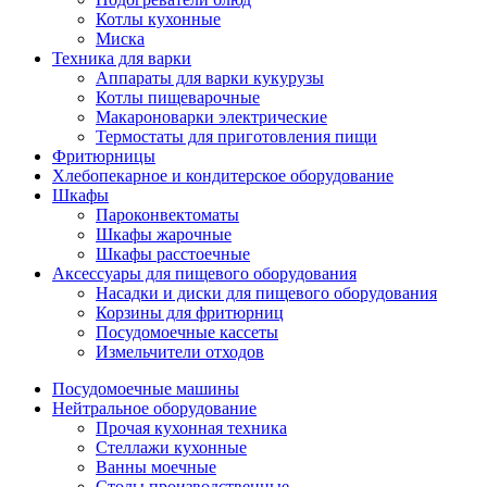
Котлы кухонные
Миска
Техника для варки
Аппараты для варки кукурузы
Котлы пищеварочные
Макароноварки электрические
Термостаты для приготовления пищи
Фритюрницы
Хлебопекарное и кондитерское оборудование
Шкафы
Пароконвектоматы
Шкафы жарочные
Шкафы расстоечные
Аксессуары для пищевого оборудования
Насадки и диски для пищевого оборудования
Корзины для фритюрниц
Посудомоечные кассеты
Измельчители отходов
Посудомоечные машины
Нейтральное оборудование
Прочая кухонная техника
Стеллажи кухонные
Ванны моечные
Столы производственные