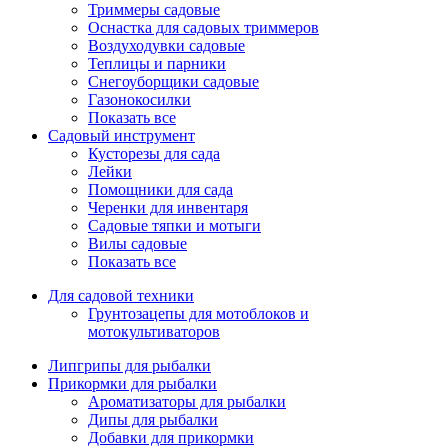
Триммеры садовые
Оснастка для садовых триммеров
Воздуходувки садовые
Теплицы и парники
Снегоуборщики садовые
Газонокосилки
Показать все
Садовый инструмент
Кусторезы для сада
Лейки
Помощники для сада
Черенки для инвентаря
Садовые тяпки и мотыги
Вилы садовые
Показать все
Для садовой техники
Грунтозацепы для мотоблоков и
мотокультиваторов
Липгрипы для рыбалки
Прикормки для рыбалки
Ароматизаторы для рыбалки
Дипы для рыбалки
Добавки для прикормки