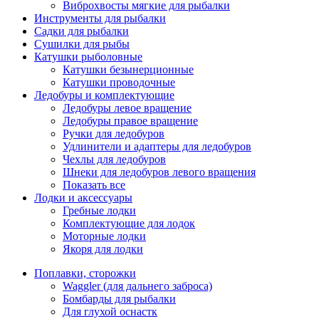
Виброхвосты мягкие для рыбалки
Инструменты для рыбалки
Садки для рыбалки
Сушилки для рыбы
Катушки рыболовные
Катушки безынерционные
Катушки проводочные
Ледобуры и комплектующие
Ледобуры левое вращение
Ледобуры правое вращение
Ручки для ледобуров
Удлинители и адаптеры для ледобуров
Чехлы для ледобуров
Шнеки для ледобуров левого вращения
Показать все
Лодки и аксессуары
Гребные лодки
Комплектующие для лодок
Моторные лодки
Якоря для лодки
Поплавки, сторожки
Waggler (для дальнего заброса)
Бомбарды для рыбалки
Для глухой оснастк