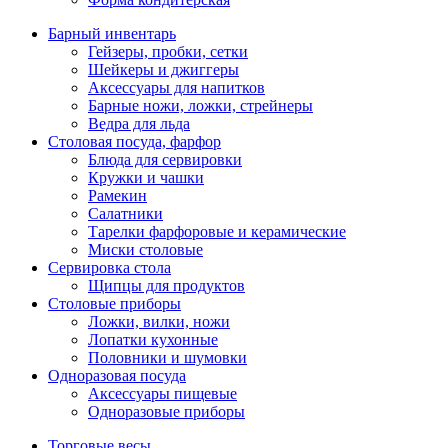
Барный инвентарь
Гейзеры, пробки, сетки
Шейкеры и джиггеры
Аксессуары для напитков
Барные ножи, ложки, стрейнеры
Ведра для льда
Столовая посуда, фарфор
Блюда для сервировки
Кружки и чашки
Рамекин
Салатники
Тарелки фарфоровые и керамические
Миски столовые
Сервировка стола
Щипцы для продуктов
Столовые приборы
Ложки, вилки, ножи
Лопатки кухонные
Половники и шумовки
Одноразовая посуда
Аксессуары пищевые
Одноразовые приборы
Торговые весы