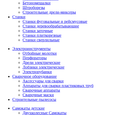
Бетономешалки
Штроборезы
Строительные дрели-миксеры
Станки
Станки фуговальные и рейсмусовые
Станки деревообрабатывающие
Станки заточные
Станки плиткорезные
Станки сверлильные
Электроинструменты
Отбойные молотки
Перфораторы
Дрели электрические
Лобзики электрические
Электрорубанки
Сварочное оборудование
Аксессуары для сварки
Аппараты для сварки пластиковых труб
Сварочные аппараты
Сварочные маски
Строительные пылесосы
Самокаты детские
Двухколесные Cамокаты