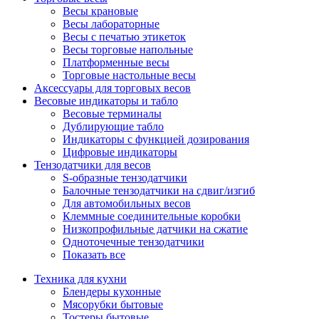
Весы крановые
Весы лабораторные
Весы с печатью этикеток
Весы торговые напольные
Платформенные весы
Торговые настольные весы
Аксессуары для торговых весов
Весовые индикаторы и табло
Весовые терминалы
Дублирующие табло
Индикаторы с функцией дозирования
Цифровые индикаторы
Тензодатчики для весов
S-образные тензодатчики
Балочные тензодатчики на сдвиг/изгиб
Для автомобильных весов
Клеммные соединительные коробки
Низкопрофильные датчики на сжатие
Одноточечные тензодатчики
Показать все
Техника для кухни
Блендеры кухонные
Мясорубки бытовые
Тостеры бытовые