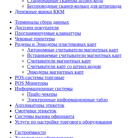
Стационарные сканеры штрих-кода
Беспроводные сканер-кольцо для штрихкода
Денежные ящики ККМ
Терминалы сбора данных
Дисплеи покупателя
Программируемые клавиатуры
Чековые принтеры
Ридеры и Энкодеры пластиковых карт
Автономные считыватели магнитных карт
Встраиваемые считыватели магнитных карт
Считыватели магнитных карт
Считыватели карт со штрих-кодом
Энкодеры магнитных карт
POS-системы торговые
POS Мониторы
Информационные системы
Прайс-чекеры
Электронные информационные табло
Аппликаторы этикеток
Смотчики этикеток
Системы вызова официанта
Услуги по настройке торгового оборудования
Гастроёмкости
Холодильное оборудование