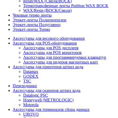
Resin/WAX (Смола/ВОСК)
Термотрансферные ленты Риббон WAX ВОСК
WAX/Resin (ВОСК/Смола)
Чековые термо ленты
Этикет-ленты Полипропилен
Этикет-ленты Полуглянец
Этикет-ленты Термо
Аксессуары для весового оборудования
Аксессуары для POS-оборудования
Аксессуары для POS дисплеев
Аксессуары для POS мониторов
Аксессуары для программируемых клавиатур
Аксессуары для ридеров магнитных карт
Аксессуары для принтеров штрих кода
Datamax
GODEX
TSC
Переходники
Аксессуары для сканеров штрих кода
Datalogic PSC
Honeywell (METROLOGIC)
Motorola
Аксессуары для терминалов сбора данных
UROVO