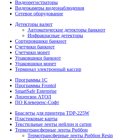
Видеорегистраторы
Видеокамеры видеонаблюдения
Сетевое оборудование
Детекторы валют
Автоматические детекторы банкнот
Инфракрасные детекторы
Сортировщики банкнот
Счетчики банкнот
Счетчики монет
Упаковщики банкнот
Упаковщики монет
Терминал электронный кассир
Программы 1C
Программы Frontol
SmartSafe Enterprise
Лицензии АТОЛ
ПО Клеверенс-Софт
Браслеты для принтера TDP-225W
Пластиковые карты
Текстильные ленты нейлон и сатин
Термотрансферные ленты Риббон
Термотрансферные ленты Риббон Resin