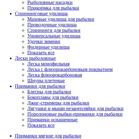
Рыболовные насадки
Прикормка для рыбалки
Спиннинговые удилища
Маховые удилища для рыбалки
Проводочные удилища
Спиннинги для рыбалки
Универсальные удилища
Удочки зимнии
Фидерные удилища
Показать все
Лески рыболовные
Леска монофильная
Леска с флюорокарбоновым покрытием
Леска флюорокарбоновая
Шнуры плетеные
Приманки для рыбалки
Блесны для рыбалки
Бокоплавы для рыбалки
Джиг-стримеры для рыбалки
Лягушки и мыши незацепляйки для рыбалки
Поролоновые рыбки-приманки для рыбалки
Приманки оснащенные
Показать все
Приманки мягкие для рыбалки