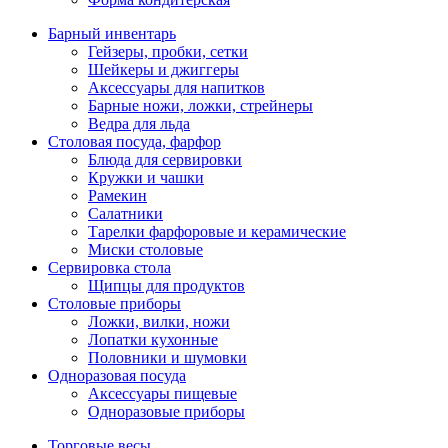
Барный инвентарь
Гейзеры, пробки, сетки
Шейкеры и джиггеры
Аксессуары для напитков
Барные ножи, ложки, стрейнеры
Ведра для льда
Столовая посуда, фарфор
Блюда для сервировки
Кружки и чашки
Рамекин
Салатники
Тарелки фарфоровые и керамические
Миски столовые
Сервировка стола
Щипцы для продуктов
Столовые приборы
Ложки, вилки, ножи
Лопатки кухонные
Половники и шумовки
Одноразовая посуда
Аксессуары пищевые
Одноразовые приборы
Торговые весы