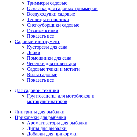
Триммеры садовые
Оснастка для садовых триммеров
Воздуходувки садовые
Теплицы и парники
Снегоуборщики садовые
Газонокосилки
Показать все
Садовый инструмент
Кусторезы для сада
Лейки
Помощники для сада
Черенки для инвентаря
Садовые тяпки и мотыги
Вилы садовые
Показать все
Для садовой техники
Грунтозацепы для мотоблоков и
мотокультиваторов
Липгрипы для рыбалки
Прикормки для рыбалки
Ароматизаторы для рыбалки
Дипы для рыбалки
Добавки для прикормки