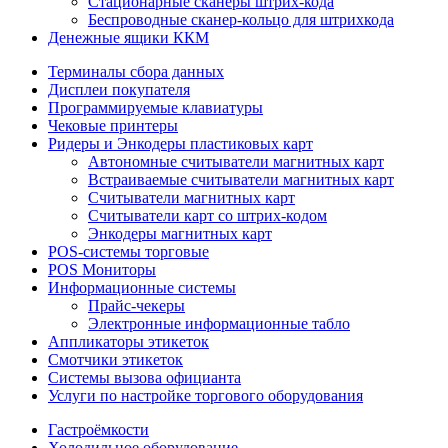
Стационарные сканеры штрих-кода
Беспроводные сканер-кольцо для штрихкода
Денежные ящики ККМ
Терминалы сбора данных
Дисплеи покупателя
Программируемые клавиатуры
Чековые принтеры
Ридеры и Энкодеры пластиковых карт
Автономные считыватели магнитных карт
Встраиваемые считыватели магнитных карт
Считыватели магнитных карт
Считыватели карт со штрих-кодом
Энкодеры магнитных карт
POS-системы торговые
POS Мониторы
Информационные системы
Прайс-чекеры
Электронные информационные табло
Аппликаторы этикеток
Смотчики этикеток
Системы вызова официанта
Услуги по настройке торгового оборудования
Гастроёмкости
Холодильное оборудование