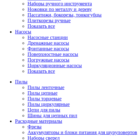
Наборы ручного инструмента
Ножовки по металлу и дереву
Пассатижи, бокорезы, тонкогубцы
Плиткорезы ручные
Показать все
Насосы
Насосные станции
Дренажные насосы
Фонтанные насосы
Поверхностные насосы
Погружные насосы
Циркуляционные насосы
Показать все
Пилы
Пилы ленточные
Пилы цепные
Пилы торцевые
Пилы циркулярные
Цепи для пилы
Шины для цепных пил
Расходные материалы
Фрезы
Аккумуляторы и блоки питания для шуруповертов
Наборы сверел