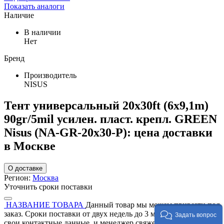
Показать аналоги
Наличие
В наличии
Нет
Бренд
Производитель
NISUS
Тент универсальный 20x30ft (6x9,1m)
90gr/5mil усилен. пласт. крепл. GREEN
Nisus (NA-GR-20x30-P): цена доставки
в Москве
О доставке
Регион:
Москва
Уточнить сроки поставки
НАЗВАНИЕ ТОВАРА
Данный товар мы можем привезти под
заказ. Сроки поставки от двух недель до 3 месяцев. Оставте
Задать вопрос
свои контактные данные, и менеджер свяжется с вами для