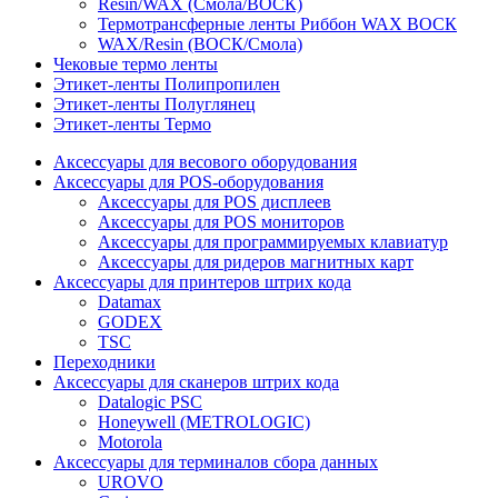
Resin/WAX (Смола/ВОСК)
Термотрансферные ленты Риббон WAX ВОСК
WAX/Resin (ВОСК/Смола)
Чековые термо ленты
Этикет-ленты Полипропилен
Этикет-ленты Полуглянец
Этикет-ленты Термо
Аксессуары для весового оборудования
Аксессуары для POS-оборудования
Аксессуары для POS дисплеев
Аксессуары для POS мониторов
Аксессуары для программируемых клавиатур
Аксессуары для ридеров магнитных карт
Аксессуары для принтеров штрих кода
Datamax
GODEX
TSC
Переходники
Аксессуары для сканеров штрих кода
Datalogic PSC
Honeywell (METROLOGIC)
Motorola
Аксессуары для терминалов сбора данных
UROVO