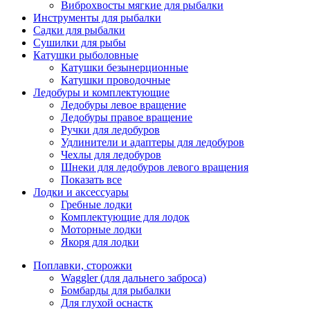
Виброхвосты мягкие для рыбалки
Инструменты для рыбалки
Садки для рыбалки
Сушилки для рыбы
Катушки рыболовные
Катушки безынерционные
Катушки проводочные
Ледобуры и комплектующие
Ледобуры левое вращение
Ледобуры правое вращение
Ручки для ледобуров
Удлинители и адаптеры для ледобуров
Чехлы для ледобуров
Шнеки для ледобуров левого вращения
Показать все
Лодки и аксессуары
Гребные лодки
Комплектующие для лодок
Моторные лодки
Якоря для лодки
Поплавки, сторожки
Waggler (для дальнего заброса)
Бомбарды для рыбалки
Для глухой оснастк