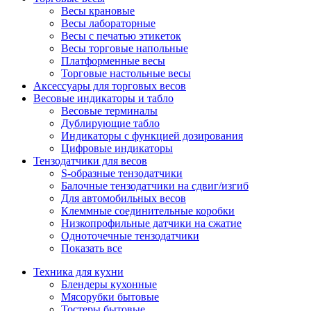
Весы крановые
Весы лабораторные
Весы с печатью этикеток
Весы торговые напольные
Платформенные весы
Торговые настольные весы
Аксессуары для торговых весов
Весовые индикаторы и табло
Весовые терминалы
Дублирующие табло
Индикаторы с функцией дозирования
Цифровые индикаторы
Тензодатчики для весов
S-образные тензодатчики
Балочные тензодатчики на сдвиг/изгиб
Для автомобильных весов
Клеммные соединительные коробки
Низкопрофильные датчики на сжатие
Одноточечные тензодатчики
Показать все
Техника для кухни
Блендеры кухонные
Мясорубки бытовые
Тостеры бытовые