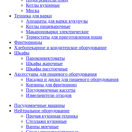
Котлы кухонные
Миска
Техника для варки
Аппараты для варки кукурузы
Котлы пищеварочные
Макароноварки электрические
Термостаты для приготовления пищи
Фритюрницы
Хлебопекарное и кондитерское оборудование
Шкафы
Пароконвектоматы
Шкафы жарочные
Шкафы расстоечные
Аксессуары для пищевого оборудования
Насадки и диски для пищевого оборудования
Корзины для фритюрниц
Посудомоечные кассеты
Измельчители отходов
Посудомоечные машины
Нейтральное оборудование
Прочая кухонная техника
Стеллажи кухонные
Ванны моечные
Столы производственные