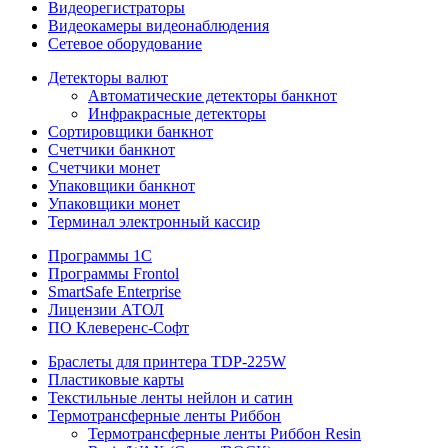
Видеорегистраторы
Видеокамеры видеонаблюдения
Сетевое оборудование
Детекторы валют
Автоматические детекторы банкнот
Инфракрасные детекторы
Сортировщики банкнот
Счетчики банкнот
Счетчики монет
Упаковщики банкнот
Упаковщики монет
Терминал электронный кассир
Программы 1C
Программы Frontol
SmartSafe Enterprise
Лицензии АТОЛ
ПО Клеверенс-Софт
Браслеты для принтера TDP-225W
Пластиковые карты
Текстильные ленты нейлон и сатин
Термотрансферные ленты Риббон
Термотрансферные ленты Риббон Resin