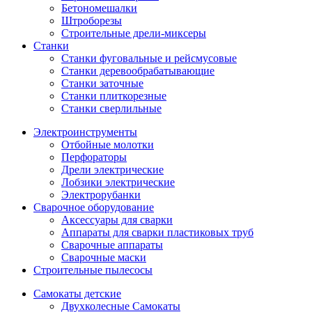
Бетономешалки
Штроборезы
Строительные дрели-миксеры
Станки
Станки фуговальные и рейсмусовые
Станки деревообрабатывающие
Станки заточные
Станки плиткорезные
Станки сверлильные
Электроинструменты
Отбойные молотки
Перфораторы
Дрели электрические
Лобзики электрические
Электрорубанки
Сварочное оборудование
Аксессуары для сварки
Аппараты для сварки пластиковых труб
Сварочные аппараты
Сварочные маски
Строительные пылесосы
Самокаты детские
Двухколесные Cамокаты