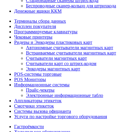
Стационарные сканеры штрих-кода
Беспроводные сканер-кольцо для штрихкода
Денежные ящики ККМ
Терминалы сбора данных
Дисплеи покупателя
Программируемые клавиатуры
Чековые принтеры
Ридеры и Энкодеры пластиковых карт
Автономные считыватели магнитных карт
Встраиваемые считыватели магнитных карт
Считыватели магнитных карт
Считыватели карт со штрих-кодом
Энкодеры магнитных карт
POS-системы торговые
POS Мониторы
Информационные системы
Прайс-чекеры
Электронные информационные табло
Аппликаторы этикеток
Смотчики этикеток
Системы вызова официанта
Услуги по настройке торгового оборудования
Гастроёмкости
Холодильное оборудование