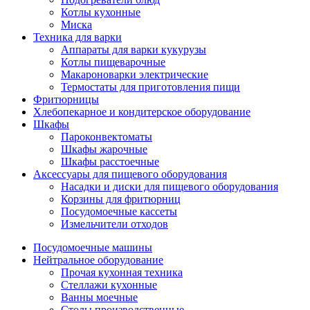
Котлы кухонные
Миска
Техника для варки
Аппараты для варки кукурузы
Котлы пищеварочные
Макароноварки электрические
Термостаты для приготовления пищи
Фритюрницы
Хлебопекарное и кондитерское оборудование
Шкафы
Пароконвектоматы
Шкафы жарочные
Шкафы расстоечные
Аксессуары для пищевого оборудования
Насадки и диски для пищевого оборудования
Корзины для фритюрниц
Посудомоечные кассеты
Измельчители отходов
Посудомоечные машины
Нейтральное оборудование
Прочая кухонная техника
Стеллажи кухонные
Ванны моечные
Столы производственные