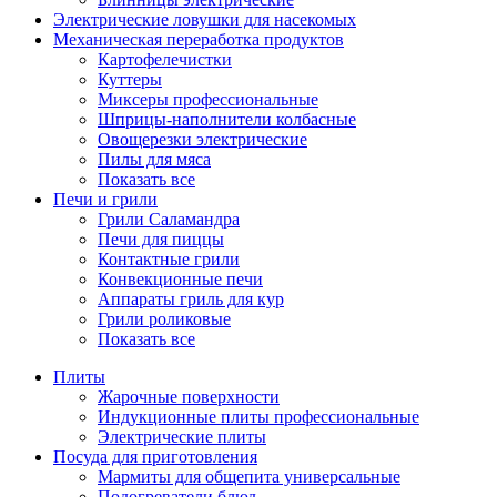
Электрические ловушки для насекомых
Механическая переработка продуктов
Картофелечистки
Куттеры
Миксеры профессиональные
Шприцы-наполнители колбасные
Овощерезки электрические
Пилы для мяса
Показать все
Печи и грили
Грили Саламандра
Печи для пиццы
Контактные грили
Конвекционные печи
Аппараты гриль для кур
Грили роликовые
Показать все
Плиты
Жарочные поверхности
Индукционные плиты профессиональные
Электрические плиты
Посуда для приготовления
Мармиты для общепита универсальные
Подогреватели блюд