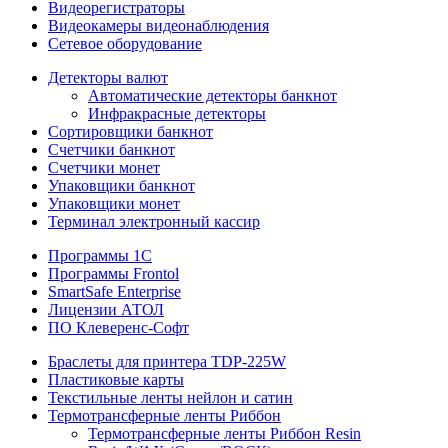
Видеорегистраторы
Видеокамеры видеонаблюдения
Сетевое оборудование
Детекторы валют
Автоматические детекторы банкнот
Инфракрасные детекторы
Сортировщики банкнот
Счетчики банкнот
Счетчики монет
Упаковщики банкнот
Упаковщики монет
Терминал электронный кассир
Программы 1C
Программы Frontol
SmartSafe Enterprise
Лицензии АТОЛ
ПО Клеверенс-Софт
Браслеты для принтера TDP-225W
Пластиковые карты
Текстильные ленты нейлон и сатин
Термотрансферные ленты Риббон
Термотрансферные ленты Риббон Resin