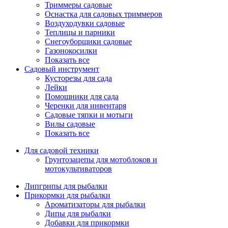
Триммеры садовые
Оснастка для садовых триммеров
Воздуходувки садовые
Теплицы и парники
Снегоуборщики садовые
Газонокосилки
Показать все
Садовый инструмент
Кусторезы для сада
Лейки
Помощники для сада
Черенки для инвентаря
Садовые тяпки и мотыги
Вилы садовые
Показать все
Для садовой техники
Грунтозацепы для мотоблоков и
мотокультиваторов
Липгрипы для рыбалки
Прикормки для рыбалки
Ароматизаторы для рыбалки
Дипы для рыбалки
Добавки для прикормки