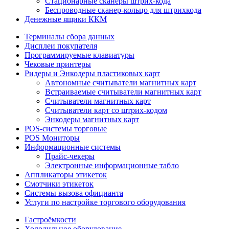
Стационарные сканеры штрих-кода
Беспроводные сканер-кольцо для штрихкода
Денежные ящики ККМ
Терминалы сбора данных
Дисплеи покупателя
Программируемые клавиатуры
Чековые принтеры
Ридеры и Энкодеры пластиковых карт
Автономные считыватели магнитных карт
Встраиваемые считыватели магнитных карт
Считыватели магнитных карт
Считыватели карт со штрих-кодом
Энкодеры магнитных карт
POS-системы торговые
POS Мониторы
Информационные системы
Прайс-чекеры
Электронные информационные табло
Аппликаторы этикеток
Смотчики этикеток
Системы вызова официанта
Услуги по настройке торгового оборудования
Гастроёмкости
Холодильное оборудование