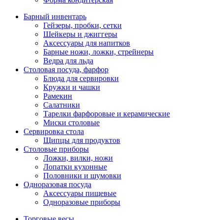
Барный инвентарь
Гейзеры, пробки, сетки
Шейкеры и джиггеры
Аксессуары для напитков
Барные ножи, ложки, стрейнеры
Ведра для льда
Столовая посуда, фарфор
Блюда для сервировки
Кружки и чашки
Рамекин
Салатники
Тарелки фарфоровые и керамические
Миски столовые
Сервировка стола
Щипцы для продуктов
Столовые приборы
Ложки, вилки, ножи
Лопатки кухонные
Половники и шумовки
Одноразовая посуда
Аксессуары пищевые
Одноразовые приборы
Торговые весы