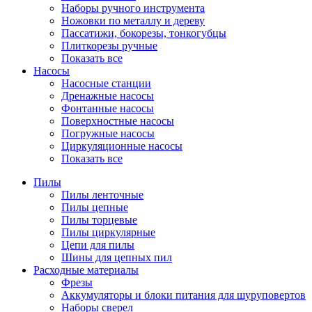
Наборы ручного инструмента
Ножовки по металлу и дереву
Пассатижи, бокорезы, тонкогубцы
Плиткорезы ручные
Показать все
Насосы
Насосные станции
Дренажные насосы
Фонтанные насосы
Поверхностные насосы
Погружные насосы
Циркуляционные насосы
Показать все
Пилы
Пилы ленточные
Пилы цепные
Пилы торцевые
Пилы циркулярные
Цепи для пилы
Шины для цепных пил
Расходные материалы
Фрезы
Аккумуляторы и блоки питания для шуруповертов
Наборы сверел