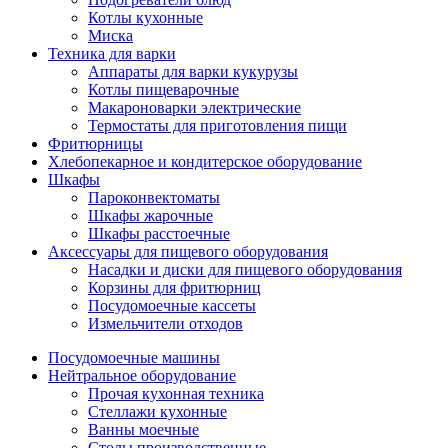
Котлы кухонные
Миска
Техника для варки
Аппараты для варки кукурузы
Котлы пищеварочные
Макароноварки электрические
Термостаты для приготовления пищи
Фритюрницы
Хлебопекарное и кондитерское оборудование
Шкафы
Пароконвектоматы
Шкафы жарочные
Шкафы расстоечные
Аксессуары для пищевого оборудования
Насадки и диски для пищевого оборудования
Корзины для фритюрниц
Посудомоечные кассеты
Измельчители отходов
Посудомоечные машины
Нейтральное оборудование
Прочая кухонная техника
Стеллажи кухонные
Ванны моечные
Столы производственные