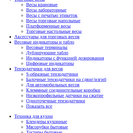
Весы крановые
Весы лабораторные
Весы с печатью этикеток
Весы торговые напольные
Платформенные весы
Торговые настольные весы
Аксессуары для торговых весов
Весовые индикаторы и табло
Весовые терминалы
Дублирующие табло
Индикаторы с функцией дозирования
Цифровые индикаторы
Тензодатчики для весов
S-образные тензодатчики
Балочные тензодатчики на сдвиг/изгиб
Для автомобильных весов
Клеммные соединительные коробки
Низкопрофильные датчики на сжатие
Одноточечные тензодатчики
Показать все
Техника для кухни
Блендеры кухонные
Мясорубки бытовые
Тостеры бытовые