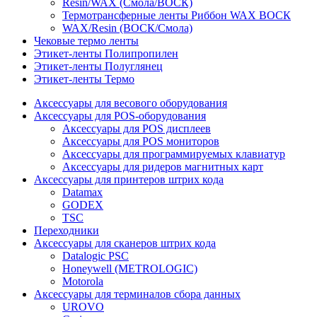
Resin/WAX (Смола/ВОСК)
Термотрансферные ленты Риббон WAX ВОСК
WAX/Resin (ВОСК/Смола)
Чековые термо ленты
Этикет-ленты Полипропилен
Этикет-ленты Полуглянец
Этикет-ленты Термо
Аксессуары для весового оборудования
Аксессуары для POS-оборудования
Аксессуары для POS дисплеев
Аксессуары для POS мониторов
Аксессуары для программируемых клавиатур
Аксессуары для ридеров магнитных карт
Аксессуары для принтеров штрих кода
Datamax
GODEX
TSC
Переходники
Аксессуары для сканеров штрих кода
Datalogic PSC
Honeywell (METROLOGIC)
Motorola
Аксессуары для терминалов сбора данных
UROVO