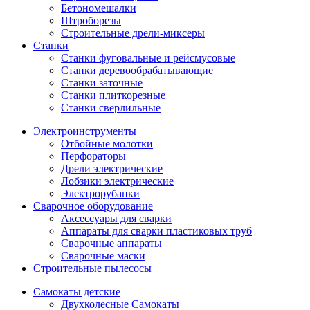
Бетономешалки
Штроборезы
Строительные дрели-миксеры
Станки
Станки фуговальные и рейсмусовые
Станки деревообрабатывающие
Станки заточные
Станки плиткорезные
Станки сверлильные
Электроинструменты
Отбойные молотки
Перфораторы
Дрели электрические
Лобзики электрические
Электрорубанки
Сварочное оборудование
Аксессуары для сварки
Аппараты для сварки пластиковых труб
Сварочные аппараты
Сварочные маски
Строительные пылесосы
Самокаты детские
Двухколесные Cамокаты