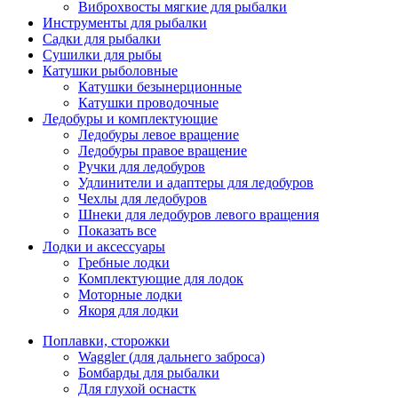
Виброхвосты мягкие для рыбалки
Инструменты для рыбалки
Садки для рыбалки
Сушилки для рыбы
Катушки рыболовные
Катушки безынерционные
Катушки проводочные
Ледобуры и комплектующие
Ледобуры левое вращение
Ледобуры правое вращение
Ручки для ледобуров
Удлинители и адаптеры для ледобуров
Чехлы для ледобуров
Шнеки для ледобуров левого вращения
Показать все
Лодки и аксессуары
Гребные лодки
Комплектующие для лодок
Моторные лодки
Якоря для лодки
Поплавки, сторожки
Waggler (для дальнего заброса)
Бомбарды для рыбалки
Для глухой оснастк