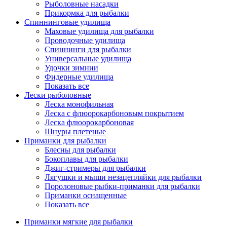
Рыболовные насадки
Прикормка для рыбалки
Спиннинговые удилища
Маховые удилища для рыбалки
Проводочные удилища
Спиннинги для рыбалки
Универсальные удилища
Удочки зимнии
Фидерные удилища
Показать все
Лески рыболовные
Леска монофильная
Леска с флюорокарбоновым покрытием
Леска флюорокарбоновая
Шнуры плетеные
Приманки для рыбалки
Блесны для рыбалки
Бокоплавы для рыбалки
Джиг-стримеры для рыбалки
Лягушки и мыши незацепляйки для рыбалки
Поролоновые рыбки-приманки для рыбалки
Приманки оснащенные
Показать все
Приманки мягкие для рыбалки