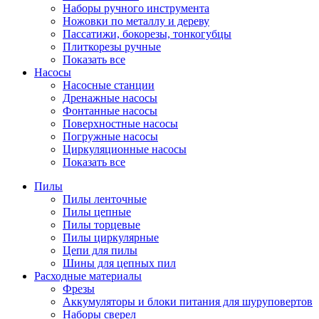
Наборы ручного инструмента
Ножовки по металлу и дереву
Пассатижи, бокорезы, тонкогубцы
Плиткорезы ручные
Показать все
Насосы
Насосные станции
Дренажные насосы
Фонтанные насосы
Поверхностные насосы
Погружные насосы
Циркуляционные насосы
Показать все
Пилы
Пилы ленточные
Пилы цепные
Пилы торцевые
Пилы циркулярные
Цепи для пилы
Шины для цепных пил
Расходные материалы
Фрезы
Аккумуляторы и блоки питания для шуруповертов
Наборы сверел