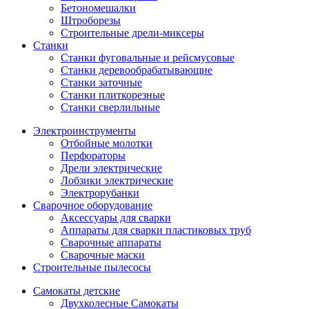
Бетономешалки
Штроборезы
Строительные дрели-миксеры
Станки
Станки фуговальные и рейсмусовые
Станки деревообрабатывающие
Станки заточные
Станки плиткорезные
Станки сверлильные
Электроинструменты
Отбойные молотки
Перфораторы
Дрели электрические
Лобзики электрические
Электрорубанки
Сварочное оборудование
Аксессуары для сварки
Аппараты для сварки пластиковых труб
Сварочные аппараты
Сварочные маски
Строительные пылесосы
Самокаты детские
Двухколесные Cамокаты