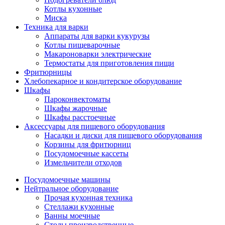
Котлы кухонные
Миска
Техника для варки
Аппараты для варки кукурузы
Котлы пищеварочные
Макароноварки электрические
Термостаты для приготовления пищи
Фритюрницы
Хлебопекарное и кондитерское оборудование
Шкафы
Пароконвектоматы
Шкафы жарочные
Шкафы расстоечные
Аксессуары для пищевого оборудования
Насадки и диски для пищевого оборудования
Корзины для фритюрниц
Посудомоечные кассеты
Измельчители отходов
Посудомоечные машины
Нейтральное оборудование
Прочая кухонная техника
Стеллажи кухонные
Ванны моечные
Столы производственные