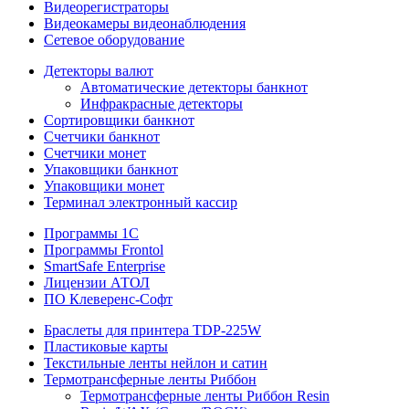
Видеорегистраторы
Видеокамеры видеонаблюдения
Сетевое оборудование
Детекторы валют
Автоматические детекторы банкнот
Инфракрасные детекторы
Сортировщики банкнот
Счетчики банкнот
Счетчики монет
Упаковщики банкнот
Упаковщики монет
Терминал электронный кассир
Программы 1C
Программы Frontol
SmartSafe Enterprise
Лицензии АТОЛ
ПО Клеверенс-Софт
Браслеты для принтера TDP-225W
Пластиковые карты
Текстильные ленты нейлон и сатин
Термотрансферные ленты Риббон
Термотрансферные ленты Риббон Resin