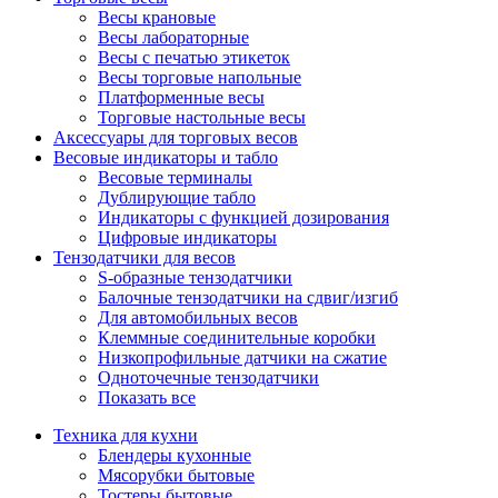
Весы крановые
Весы лабораторные
Весы с печатью этикеток
Весы торговые напольные
Платформенные весы
Торговые настольные весы
Аксессуары для торговых весов
Весовые индикаторы и табло
Весовые терминалы
Дублирующие табло
Индикаторы с функцией дозирования
Цифровые индикаторы
Тензодатчики для весов
S-образные тензодатчики
Балочные тензодатчики на сдвиг/изгиб
Для автомобильных весов
Клеммные соединительные коробки
Низкопрофильные датчики на сжатие
Одноточечные тензодатчики
Показать все
Техника для кухни
Блендеры кухонные
Мясорубки бытовые
Тостеры бытовые