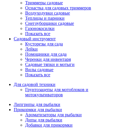
Триммеры садовые
Оснастка для садовых триммеров
Воздуходувки садовые
Теплицы и парники
Снегоуборщики садовые
Газонокосилки
Показать все
Садовый инструмент
Кусторезы для сада
Лейки
Помощники для сада
Черенки для инвентаря
Садовые тяпки и мотыги
Вилы садовые
Показать все
Для садовой техники
Грунтозацепы для мотоблоков и
мотокультиваторов
Липгрипы для рыбалки
Прикормки для рыбалки
Ароматизаторы для рыбалки
Дипы для рыбалки
Добавки для прикормки