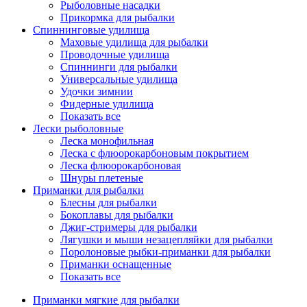
Рыболовные насадки
Прикормка для рыбалки
Спиннинговые удилища
Маховые удилища для рыбалки
Проводочные удилища
Спиннинги для рыбалки
Универсальные удилища
Удочки зимнии
Фидерные удилища
Показать все
Лески рыболовные
Леска монофильная
Леска с флюорокарбоновым покрытием
Леска флюорокарбоновая
Шнуры плетеные
Приманки для рыбалки
Блесны для рыбалки
Бокоплавы для рыбалки
Джиг-стримеры для рыбалки
Лягушки и мыши незацепляйки для рыбалки
Поролоновые рыбки-приманки для рыбалки
Приманки оснащенные
Показать все
Приманки мягкие для рыбалки