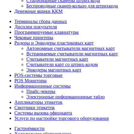
Стационарные сканеры штрих-кода
Беспроводные сканер-кольцо для штрихкода
Денежные ящики ККМ
Терминалы сбора данных
Дисплеи покупателя
Программируемые клавиатуры
Чековые принтеры
Ридеры и Энкодеры пластиковых карт
Автономные считыватели магнитных карт
Встраиваемые считыватели магнитных карт
Считыватели магнитных карт
Считыватели карт со штрих-кодом
Энкодеры магнитных карт
POS-системы торговые
POS Мониторы
Информационные системы
Прайс-чекеры
Электронные информационные табло
Аппликаторы этикеток
Смотчики этикеток
Системы вызова официанта
Услуги по настройке торгового оборудования
Гастроёмкости
Холодильное оборудование