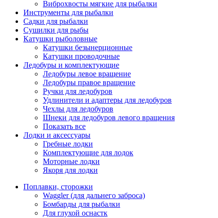
Виброхвосты мягкие для рыбалки
Инструменты для рыбалки
Садки для рыбалки
Сушилки для рыбы
Катушки рыболовные
Катушки безынерционные
Катушки проводочные
Ледобуры и комплектующие
Ледобуры левое вращение
Ледобуры правое вращение
Ручки для ледобуров
Удлинители и адаптеры для ледобуров
Чехлы для ледобуров
Шнеки для ледобуров левого вращения
Показать все
Лодки и аксессуары
Гребные лодки
Комплектующие для лодок
Моторные лодки
Якоря для лодки
Поплавки, сторожки
Waggler (для дальнего заброса)
Бомбарды для рыбалки
Для глухой оснастк