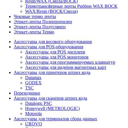
Resin/WAX (Смола/ВОСК)
Термотрансферные ленты Риббон WAX ВОСК
WAX/Resin (ВОСК/Смола)
Чековые термо ленты
Этикет-ленты Полипропилен
Этикет-ленты Полуглянец
Этикет-ленты Термо
Аксессуары для весового оборудования
Аксессуары для POS-оборудования
Аксессуары для POS дисплеев
Аксессуары для POS мониторов
Аксессуары для программируемых клавиатур
Аксессуары для ридеров магнитных карт
Аксессуары для принтеров штрих кода
Datamax
GODEX
TSC
Переходники
Аксессуары для сканеров штрих кода
Datalogic PSC
Honeywell (METROLOGIC)
Motorola
Аксессуары для терминалов сбора данных
UROVO