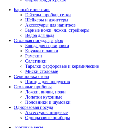
Барный инвентарь
Гейзеры, пробки, сетки
Шейкеры и джиггеры
Аксессуары для напитков
Барные ножи, ложки, стрейнеры
Ведра для льда
Столовая посуда, фарфор
Блюда для сервировки
Кружки и чашки
Рамекин
Салатники
Тарелки фарфоровые и керамические
Миски столовые
Сервировка стола
Щипцы для продуктов
Столовые приборы
Ложки, вилки, ножи
Лопатки кухонные
Половники и шумовки
Одноразовая посуда
Аксессуары пищевые
Одноразовые приборы
Торговые весы