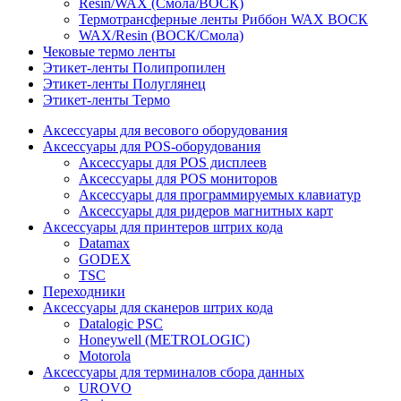
Resin/WAX (Смола/ВОСК)
Термотрансферные ленты Риббон WAX ВОСК
WAX/Resin (ВОСК/Смола)
Чековые термо ленты
Этикет-ленты Полипропилен
Этикет-ленты Полуглянец
Этикет-ленты Термо
Аксессуары для весового оборудования
Аксессуары для POS-оборудования
Аксессуары для POS дисплеев
Аксессуары для POS мониторов
Аксессуары для программируемых клавиатур
Аксессуары для ридеров магнитных карт
Аксессуары для принтеров штрих кода
Datamax
GODEX
TSC
Переходники
Аксессуары для сканеров штрих кода
Datalogic PSC
Honeywell (METROLOGIC)
Motorola
Аксессуары для терминалов сбора данных
UROVO