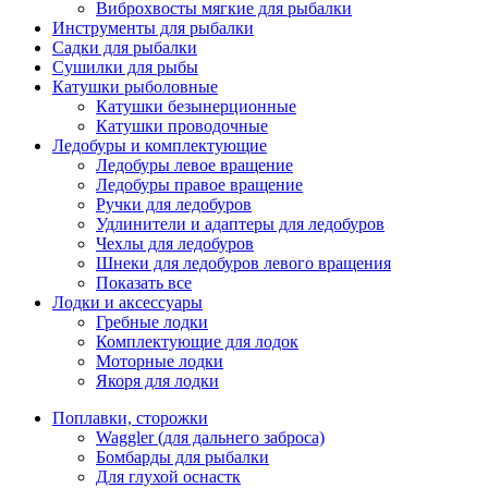
Виброхвосты мягкие для рыбалки
Инструменты для рыбалки
Садки для рыбалки
Сушилки для рыбы
Катушки рыболовные
Катушки безынерционные
Катушки проводочные
Ледобуры и комплектующие
Ледобуры левое вращение
Ледобуры правое вращение
Ручки для ледобуров
Удлинители и адаптеры для ледобуров
Чехлы для ледобуров
Шнеки для ледобуров левого вращения
Показать все
Лодки и аксессуары
Гребные лодки
Комплектующие для лодок
Моторные лодки
Якоря для лодки
Поплавки, сторожки
Waggler (для дальнего заброса)
Бомбарды для рыбалки
Для глухой оснастк