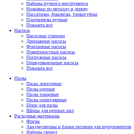
Наборы ручного инструмента
Ножовки по металлу и дереву
Пассатижи, бокорезы, тонкогубцы
Плиткорезы ручные
Показать все
Насосы
Насосные станции
Дренажные насосы
Фонтанные насосы
Поверхностные насосы
Погружные насосы
Циркуляционные насосы
Показать все
Пилы
Пилы ленточные
Пилы цепные
Пилы торцевые
Пилы циркулярные
Цепи для пилы
Шины для цепных пил
Расходные материалы
Фрезы
Аккумуляторы и блоки питания для шуруповертов
Наборы сверел