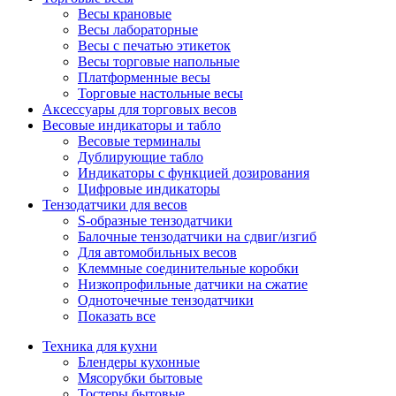
Весы крановые
Весы лабораторные
Весы с печатью этикеток
Весы торговые напольные
Платформенные весы
Торговые настольные весы
Аксессуары для торговых весов
Весовые индикаторы и табло
Весовые терминалы
Дублирующие табло
Индикаторы с функцией дозирования
Цифровые индикаторы
Тензодатчики для весов
S-образные тензодатчики
Балочные тензодатчики на сдвиг/изгиб
Для автомобильных весов
Клеммные соединительные коробки
Низкопрофильные датчики на сжатие
Одноточечные тензодатчики
Показать все
Техника для кухни
Блендеры кухонные
Мясорубки бытовые
Тостеры бытовые