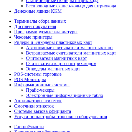
Стационарные сканеры штрих-кода
Беспроводные сканер-кольцо для штрихкода
Денежные ящики ККМ
Терминалы сбора данных
Дисплеи покупателя
Программируемые клавиатуры
Чековые принтеры
Ридеры и Энкодеры пластиковых карт
Автономные считыватели магнитных карт
Встраиваемые считыватели магнитных карт
Считыватели магнитных карт
Считыватели карт со штрих-кодом
Энкодеры магнитных карт
POS-системы торговые
POS Мониторы
Информационные системы
Прайс-чекеры
Электронные информационные табло
Аппликаторы этикеток
Смотчики этикеток
Системы вызова официанта
Услуги по настройке торгового оборудования
Гастроёмкости
Холодильное оборудование