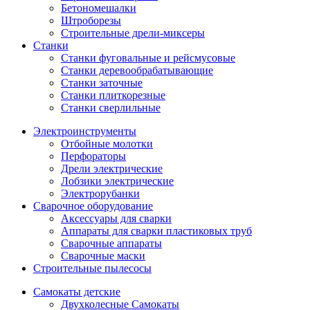
Бетономешалки
Штроборезы
Строительные дрели-миксеры
Станки
Станки фуговальные и рейсмусовые
Станки деревообрабатывающие
Станки заточные
Станки плиткорезные
Станки сверлильные
Электроинструменты
Отбойные молотки
Перфораторы
Дрели электрические
Лобзики электрические
Электрорубанки
Сварочное оборудование
Аксессуары для сварки
Аппараты для сварки пластиковых труб
Сварочные аппараты
Сварочные маски
Строительные пылесосы
Самокаты детские
Двухколесные Cамокаты