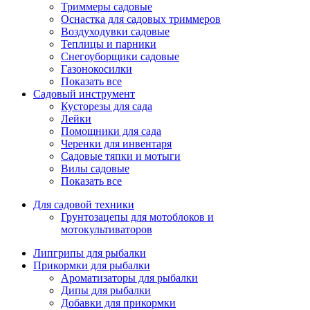
Триммеры садовые
Оснастка для садовых триммеров
Воздуходувки садовые
Теплицы и парники
Снегоуборщики садовые
Газонокосилки
Показать все
Садовый инструмент
Кусторезы для сада
Лейки
Помощники для сада
Черенки для инвентаря
Садовые тяпки и мотыги
Вилы садовые
Показать все
Для садовой техники
Грунтозацепы для мотоблоков и
мотокультиваторов
Липгрипы для рыбалки
Прикормки для рыбалки
Ароматизаторы для рыбалки
Дипы для рыбалки
Добавки для прикормки