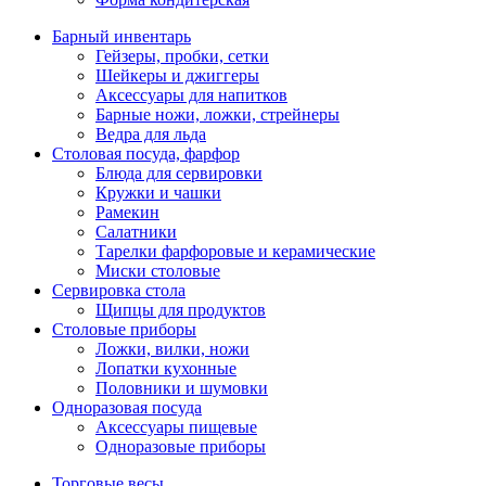
Барный инвентарь
Гейзеры, пробки, сетки
Шейкеры и джиггеры
Аксессуары для напитков
Барные ножи, ложки, стрейнеры
Ведра для льда
Столовая посуда, фарфор
Блюда для сервировки
Кружки и чашки
Рамекин
Салатники
Тарелки фарфоровые и керамические
Миски столовые
Сервировка стола
Щипцы для продуктов
Столовые приборы
Ложки, вилки, ножи
Лопатки кухонные
Половники и шумовки
Одноразовая посуда
Аксессуары пищевые
Одноразовые приборы
Торговые весы