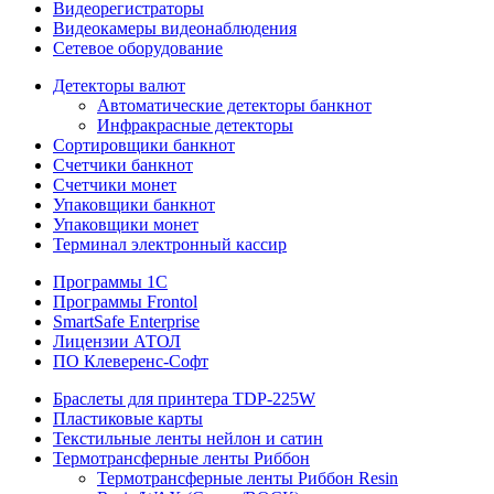
Видеорегистраторы
Видеокамеры видеонаблюдения
Сетевое оборудование
Детекторы валют
Автоматические детекторы банкнот
Инфракрасные детекторы
Сортировщики банкнот
Счетчики банкнот
Счетчики монет
Упаковщики банкнот
Упаковщики монет
Терминал электронный кассир
Программы 1C
Программы Frontol
SmartSafe Enterprise
Лицензии АТОЛ
ПО Клеверенс-Софт
Браслеты для принтера TDP-225W
Пластиковые карты
Текстильные ленты нейлон и сатин
Термотрансферные ленты Риббон
Термотрансферные ленты Риббон Resin