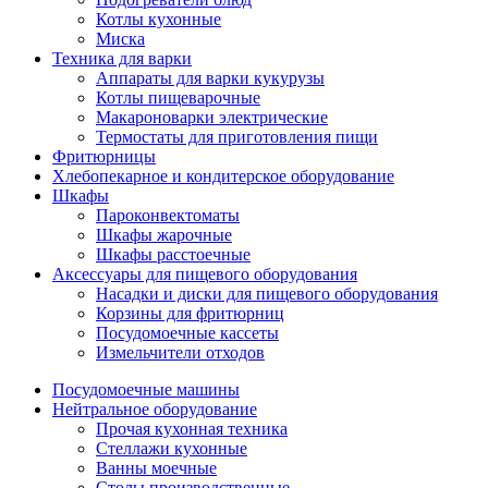
Котлы кухонные
Миска
Техника для варки
Аппараты для варки кукурузы
Котлы пищеварочные
Макароноварки электрические
Термостаты для приготовления пищи
Фритюрницы
Хлебопекарное и кондитерское оборудование
Шкафы
Пароконвектоматы
Шкафы жарочные
Шкафы расстоечные
Аксессуары для пищевого оборудования
Насадки и диски для пищевого оборудования
Корзины для фритюрниц
Посудомоечные кассеты
Измельчители отходов
Посудомоечные машины
Нейтральное оборудование
Прочая кухонная техника
Стеллажи кухонные
Ванны моечные
Столы производственные