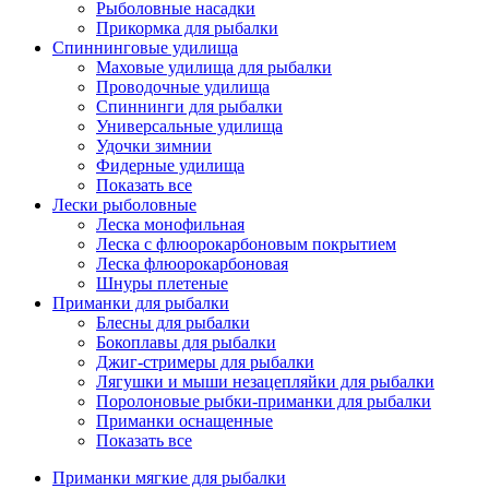
Рыболовные насадки
Прикормка для рыбалки
Спиннинговые удилища
Маховые удилища для рыбалки
Проводочные удилища
Спиннинги для рыбалки
Универсальные удилища
Удочки зимнии
Фидерные удилища
Показать все
Лески рыболовные
Леска монофильная
Леска с флюорокарбоновым покрытием
Леска флюорокарбоновая
Шнуры плетеные
Приманки для рыбалки
Блесны для рыбалки
Бокоплавы для рыбалки
Джиг-стримеры для рыбалки
Лягушки и мыши незацепляйки для рыбалки
Поролоновые рыбки-приманки для рыбалки
Приманки оснащенные
Показать все
Приманки мягкие для рыбалки