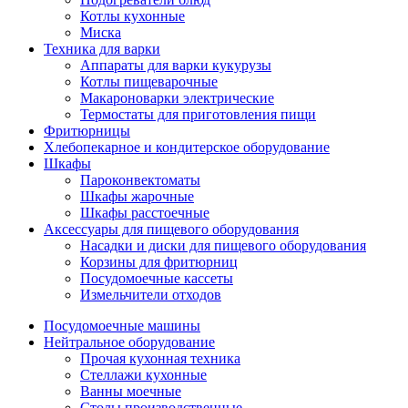
Котлы кухонные
Миска
Техника для варки
Аппараты для варки кукурузы
Котлы пищеварочные
Макароноварки электрические
Термостаты для приготовления пищи
Фритюрницы
Хлебопекарное и кондитерское оборудование
Шкафы
Пароконвектоматы
Шкафы жарочные
Шкафы расстоечные
Аксессуары для пищевого оборудования
Насадки и диски для пищевого оборудования
Корзины для фритюрниц
Посудомоечные кассеты
Измельчители отходов
Посудомоечные машины
Нейтральное оборудование
Прочая кухонная техника
Стеллажи кухонные
Ванны моечные
Столы производственные