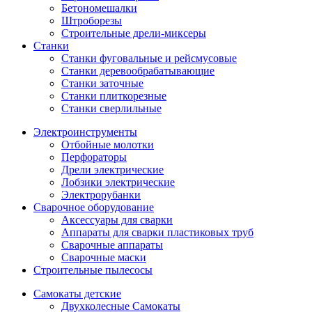
Бетономешалки
Штроборезы
Строительные дрели-миксеры
Станки
Станки фуговальные и рейсмусовые
Станки деревообрабатывающие
Станки заточные
Станки плиткорезные
Станки сверлильные
Электроинструменты
Отбойные молотки
Перфораторы
Дрели электрические
Лобзики электрические
Электрорубанки
Сварочное оборудование
Аксессуары для сварки
Аппараты для сварки пластиковых труб
Сварочные аппараты
Сварочные маски
Строительные пылесосы
Самокаты детские
Двухколесные Cамокаты