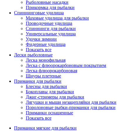
Рыболовные насадки
Прикормка для рыбалки
Спиннинговые удилища
Маховые удилища для рыбалки
Проводочные удилища
Спиннинги для рыбалки
Универсальные удилища
Удочки зимнии
Фидерные удилища
Показать все
Лески рыболовные
Леска монофильная
Леска с флюорокарбоновым покрытием
Леска флюорокарбоновая
Шнуры плетеные
Приманки для рыбалки
Блесны для рыбалки
Бокоплавы для рыбалки
Джиг-стримеры для рыбалки
Лягушки и мыши незацепляйки для рыбалки
Поролоновые рыбки-приманки для рыбалки
Приманки оснащенные
Показать все
Приманки мягкие для рыбалки