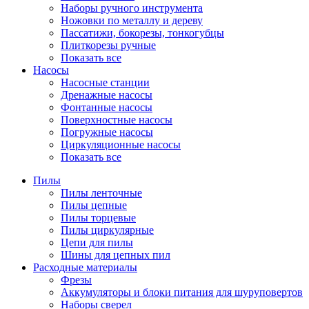
Наборы ручного инструмента
Ножовки по металлу и дереву
Пассатижи, бокорезы, тонкогубцы
Плиткорезы ручные
Показать все
Насосы
Насосные станции
Дренажные насосы
Фонтанные насосы
Поверхностные насосы
Погружные насосы
Циркуляционные насосы
Показать все
Пилы
Пилы ленточные
Пилы цепные
Пилы торцевые
Пилы циркулярные
Цепи для пилы
Шины для цепных пил
Расходные материалы
Фрезы
Аккумуляторы и блоки питания для шуруповертов
Наборы сверел