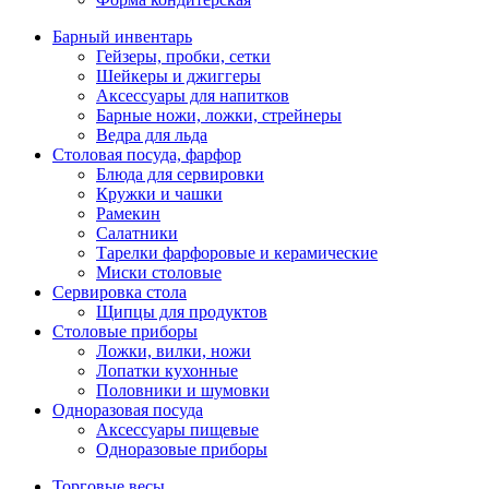
Барный инвентарь
Гейзеры, пробки, сетки
Шейкеры и джиггеры
Аксессуары для напитков
Барные ножи, ложки, стрейнеры
Ведра для льда
Столовая посуда, фарфор
Блюда для сервировки
Кружки и чашки
Рамекин
Салатники
Тарелки фарфоровые и керамические
Миски столовые
Сервировка стола
Щипцы для продуктов
Столовые приборы
Ложки, вилки, ножи
Лопатки кухонные
Половники и шумовки
Одноразовая посуда
Аксессуары пищевые
Одноразовые приборы
Торговые весы