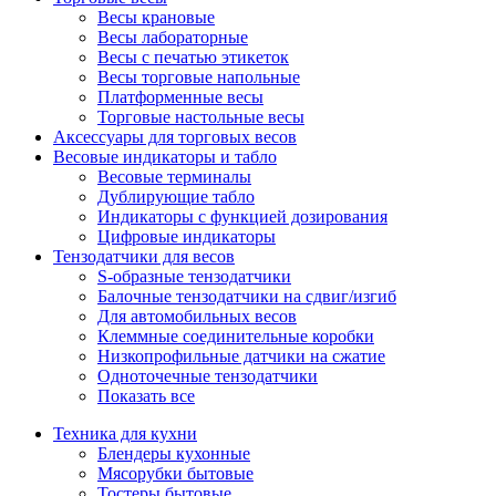
Весы крановые
Весы лабораторные
Весы с печатью этикеток
Весы торговые напольные
Платформенные весы
Торговые настольные весы
Аксессуары для торговых весов
Весовые индикаторы и табло
Весовые терминалы
Дублирующие табло
Индикаторы с функцией дозирования
Цифровые индикаторы
Тензодатчики для весов
S-образные тензодатчики
Балочные тензодатчики на сдвиг/изгиб
Для автомобильных весов
Клеммные соединительные коробки
Низкопрофильные датчики на сжатие
Одноточечные тензодатчики
Показать все
Техника для кухни
Блендеры кухонные
Мясорубки бытовые
Тостеры бытовые