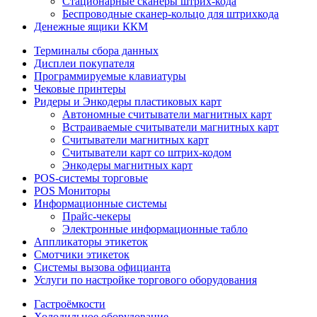
Стационарные сканеры штрих-кода
Беспроводные сканер-кольцо для штрихкода
Денежные ящики ККМ
Терминалы сбора данных
Дисплеи покупателя
Программируемые клавиатуры
Чековые принтеры
Ридеры и Энкодеры пластиковых карт
Автономные считыватели магнитных карт
Встраиваемые считыватели магнитных карт
Считыватели магнитных карт
Считыватели карт со штрих-кодом
Энкодеры магнитных карт
POS-системы торговые
POS Мониторы
Информационные системы
Прайс-чекеры
Электронные информационные табло
Аппликаторы этикеток
Смотчики этикеток
Системы вызова официанта
Услуги по настройке торгового оборудования
Гастроёмкости
Холодильное оборудование