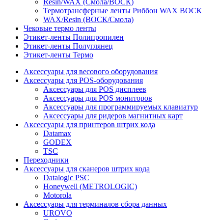
Resin/WAX (Смола/ВОСК)
Термотрансферные ленты Риббон WAX ВОСК
WAX/Resin (ВОСК/Смола)
Чековые термо ленты
Этикет-ленты Полипропилен
Этикет-ленты Полуглянец
Этикет-ленты Термо
Аксессуары для весового оборудования
Аксессуары для POS-оборудования
Аксессуары для POS дисплеев
Аксессуары для POS мониторов
Аксессуары для программируемых клавиатур
Аксессуары для ридеров магнитных карт
Аксессуары для принтеров штрих кода
Datamax
GODEX
TSC
Переходники
Аксессуары для сканеров штрих кода
Datalogic PSC
Honeywell (METROLOGIC)
Motorola
Аксессуары для терминалов сбора данных
UROVO