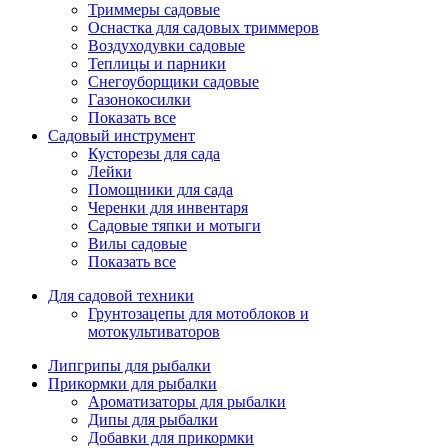
Триммеры садовые
Оснастка для садовых триммеров
Воздуходувки садовые
Теплицы и парники
Снегоуборщики садовые
Газонокосилки
Показать все
Садовый инструмент
Кусторезы для сада
Лейки
Помощники для сада
Черенки для инвентаря
Садовые тяпки и мотыги
Вилы садовые
Показать все
Для садовой техники
Грунтозацепы для мотоблоков и
мотокультиваторов
Липгрипы для рыбалки
Прикормки для рыбалки
Ароматизаторы для рыбалки
Дипы для рыбалки
Добавки для прикормки