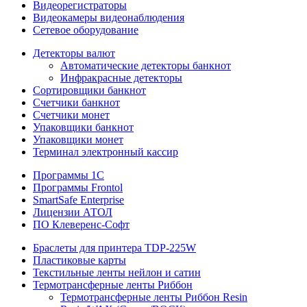
Видеорегистраторы
Видеокамеры видеонаблюдения
Сетевое оборудование
Детекторы валют
Автоматические детекторы банкнот
Инфракрасные детекторы
Сортировщики банкнот
Счетчики банкнот
Счетчики монет
Упаковщики банкнот
Упаковщики монет
Терминал электронный кассир
Программы 1C
Программы Frontol
SmartSafe Enterprise
Лицензии АТОЛ
ПО Клеверенс-Софт
Браслеты для принтера TDP-225W
Пластиковые карты
Текстильные ленты нейлон и сатин
Термотрансферные ленты Риббон
Термотрансферные ленты Риббон Resin