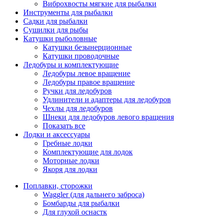
Виброхвосты мягкие для рыбалки
Инструменты для рыбалки
Садки для рыбалки
Сушилки для рыбы
Катушки рыболовные
Катушки безынерционные
Катушки проводочные
Ледобуры и комплектующие
Ледобуры левое вращение
Ледобуры правое вращение
Ручки для ледобуров
Удлинители и адаптеры для ледобуров
Чехлы для ледобуров
Шнеки для ледобуров левого вращения
Показать все
Лодки и аксессуары
Гребные лодки
Комплектующие для лодок
Моторные лодки
Якоря для лодки
Поплавки, сторожки
Waggler (для дальнего заброса)
Бомбарды для рыбалки
Для глухой оснастк