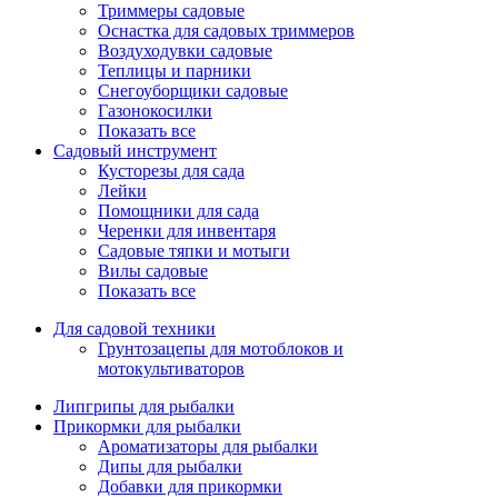
Триммеры садовые
Оснастка для садовых триммеров
Воздуходувки садовые
Теплицы и парники
Снегоуборщики садовые
Газонокосилки
Показать все
Садовый инструмент
Кусторезы для сада
Лейки
Помощники для сада
Черенки для инвентаря
Садовые тяпки и мотыги
Вилы садовые
Показать все
Для садовой техники
Грунтозацепы для мотоблоков и
мотокультиваторов
Липгрипы для рыбалки
Прикормки для рыбалки
Ароматизаторы для рыбалки
Дипы для рыбалки
Добавки для прикормки