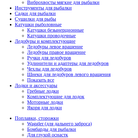
Виброхвосты мягкие для рыбалки
Инструменты для рыбалки
Садки для рыбалки
Сушилки для рыбы
Катушки рыболовные
Катушки безынерционные
Катушки проводочные
Ледобуры и комплектующие
Ледобуры левое вращение
Ледобуры правое вращение
Ручки для ледобуров
Удлинители и адаптеры для ледобуров
Чехлы для ледобуров
Шнеки для ледобуров левого вращения
Показать все
Лодки и аксессуары
Гребные лодки
Комплектующие для лодок
Моторные лодки
Якоря для лодки
Поплавки, сторожки
Waggler (для дальнего заброса)
Бомбарды для рыбалки
Для глухой оснастк