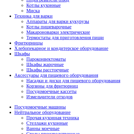
Котлы кухонные
Миска
Техника для варки
Аппараты для варки кукурузы
Котлы пищеварочные
Макароноварки электрические
Термостаты для приготовления пищи
Фритюрницы
Хлебопекарное и кондитерское оборудование
Шкафы
Пароконвектоматы
Шкафы жарочные
Шкафы расстоечные
Аксессуары для пищевого оборудования
Насадки и диски для пищевого оборудования
Корзины для фритюрниц
Посудомоечные кассеты
Измельчители отходов
Посудомоечные машины
Нейтральное оборудование
Прочая кухонная техника
Стеллажи кухонные
Ванны моечные
Столы производственные