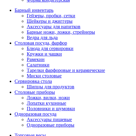
Барный инвентарь
Гейзеры, пробки, сетки
Шейкеры и джиггеры
Аксессуары для напитков
Барные ножи, ложки, стрейнеры
Ведра для льда
Столовая посуда, фарфор
Блюда для сервировки
Кружки и чашки
Рамекин
Салатники
Тарелки фарфоровые и керамические
Миски столовые
Сервировка стола
Щипцы для продуктов
Столовые приборы
Ложки, вилки, ножи
Лопатки кухонные
Половники и шумовки
Одноразовая посуда
Аксессуары пищевые
Одноразовые приборы
Торговые весы