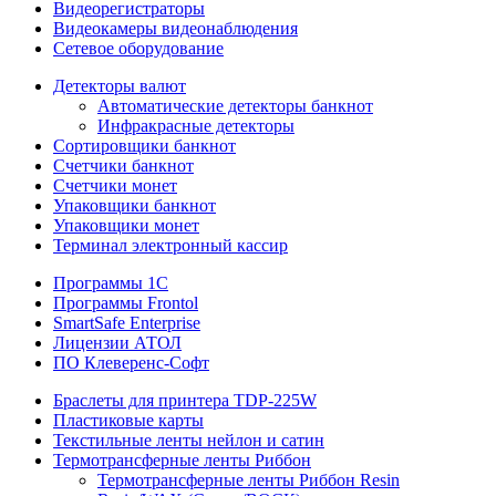
Видеорегистраторы
Видеокамеры видеонаблюдения
Сетевое оборудование
Детекторы валют
Автоматические детекторы банкнот
Инфракрасные детекторы
Сортировщики банкнот
Счетчики банкнот
Счетчики монет
Упаковщики банкнот
Упаковщики монет
Терминал электронный кассир
Программы 1C
Программы Frontol
SmartSafe Enterprise
Лицензии АТОЛ
ПО Клеверенс-Софт
Браслеты для принтера TDP-225W
Пластиковые карты
Текстильные ленты нейлон и сатин
Термотрансферные ленты Риббон
Термотрансферные ленты Риббон Resin