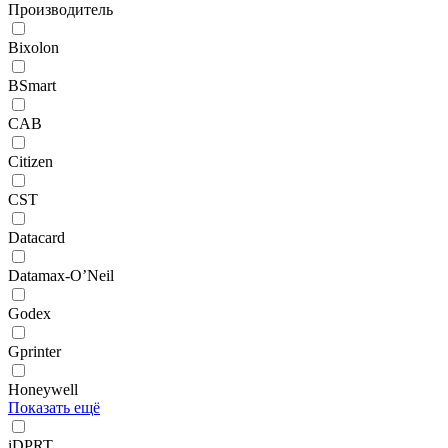
Производитель
Bixolon
BSmart
CAB
Citizen
CST
Datacard
Datamax-O’Neil
Godex
Gprinter
Honeywell
Показать ещё
iDPRT