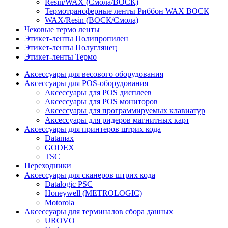
Resin/WAX (Смола/ВОСК)
Термотрансферные ленты Риббон WAX ВОСК
WAX/Resin (ВОСК/Смола)
Чековые термо ленты
Этикет-ленты Полипропилен
Этикет-ленты Полуглянец
Этикет-ленты Термо
Аксессуары для весового оборудования
Аксессуары для POS-оборудования
Аксессуары для POS дисплеев
Аксессуары для POS мониторов
Аксессуары для программируемых клавиатур
Аксессуары для ридеров магнитных карт
Аксессуары для принтеров штрих кода
Datamax
GODEX
TSC
Переходники
Аксессуары для сканеров штрих кода
Datalogic PSC
Honeywell (METROLOGIC)
Motorola
Аксессуары для терминалов сбора данных
UROVO