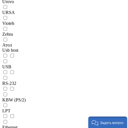
Urovo
URSA
Vioteh
Zebra
Атол
Usb host
USB
RS-232
KBW (PS/2)
LPT
Задать вопрос
Ethernet