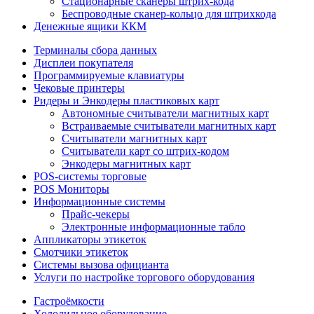
Стационарные сканеры штрих-кода
Беспроводные сканер-кольцо для штрихкода
Денежные ящики ККМ
Терминалы сбора данных
Дисплеи покупателя
Программируемые клавиатуры
Чековые принтеры
Ридеры и Энкодеры пластиковых карт
Автономные считыватели магнитных карт
Встраиваемые считыватели магнитных карт
Считыватели магнитных карт
Считыватели карт со штрих-кодом
Энкодеры магнитных карт
POS-системы торговые
POS Мониторы
Информационные системы
Прайс-чекеры
Электронные информационные табло
Аппликаторы этикеток
Смотчики этикеток
Системы вызова официанта
Услуги по настройке торгового оборудования
Гастроёмкости
Холодильное оборудование