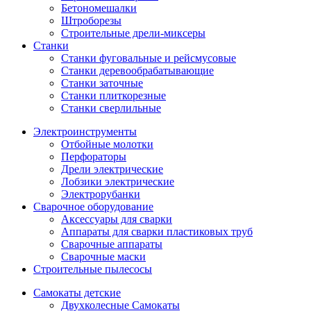
Бетономешалки
Штроборезы
Строительные дрели-миксеры
Станки
Станки фуговальные и рейсмусовые
Станки деревообрабатывающие
Станки заточные
Станки плиткорезные
Станки сверлильные
Электроинструменты
Отбойные молотки
Перфораторы
Дрели электрические
Лобзики электрические
Электрорубанки
Сварочное оборудование
Аксессуары для сварки
Аппараты для сварки пластиковых труб
Сварочные аппараты
Сварочные маски
Строительные пылесосы
Самокаты детские
Двухколесные Cамокаты