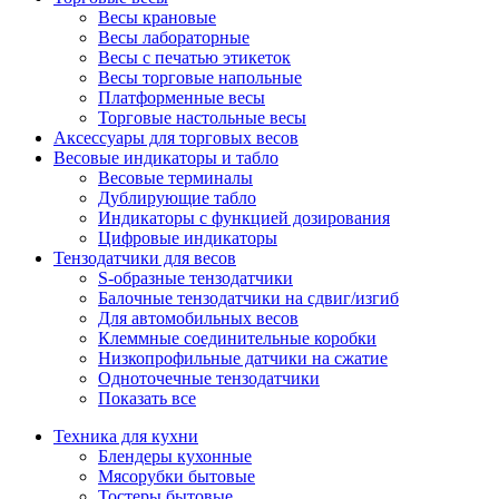
Весы крановые
Весы лабораторные
Весы с печатью этикеток
Весы торговые напольные
Платформенные весы
Торговые настольные весы
Аксессуары для торговых весов
Весовые индикаторы и табло
Весовые терминалы
Дублирующие табло
Индикаторы с функцией дозирования
Цифровые индикаторы
Тензодатчики для весов
S-образные тензодатчики
Балочные тензодатчики на сдвиг/изгиб
Для автомобильных весов
Клеммные соединительные коробки
Низкопрофильные датчики на сжатие
Одноточечные тензодатчики
Показать все
Техника для кухни
Блендеры кухонные
Мясорубки бытовые
Тостеры бытовые