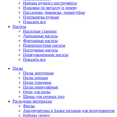
Наборы ручного инструмента
Ножовки по металлу и дереву
Пассатижи, бокорезы, тонкогубцы
Плиткорезы ручные
Показать все
Насосы
Насосные станции
Дренажные насосы
Фонтанные насосы
Поверхностные насосы
Погружные насосы
Циркуляционные насосы
Показать все
Пилы
Пилы ленточные
Пилы цепные
Пилы торцевые
Пилы циркулярные
Цепи для пилы
Шины для цепных пил
Расходные материалы
Фрезы
Аккумуляторы и блоки питания для шуруповертов
Наборы сверел