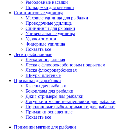
Рыболовные насадки
Прикормка для рыбалки
Спиннинговые удилища
Маховые удилища для рыбалки
Проводочные удилища
Спиннинги для рыбалки
Универсальные удилища
Удочки зимнии
Фидерные удилища
Показать все
Лески рыболовные
Леска монофильная
Леска с флюорокарбоновым покрытием
Леска флюорокарбоновая
Шнуры плетеные
Приманки для рыбалки
Блесны для рыбалки
Бокоплавы для рыбалки
Джиг-стримеры для рыбалки
Лягушки и мыши незацепляйки для рыбалки
Поролоновые рыбки-приманки для рыбалки
Приманки оснащенные
Показать все
Приманки мягкие для рыбалки