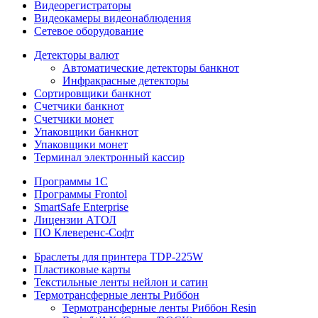
Видеорегистраторы
Видеокамеры видеонаблюдения
Сетевое оборудование
Детекторы валют
Автоматические детекторы банкнот
Инфракрасные детекторы
Сортировщики банкнот
Счетчики банкнот
Счетчики монет
Упаковщики банкнот
Упаковщики монет
Терминал электронный кассир
Программы 1C
Программы Frontol
SmartSafe Enterprise
Лицензии АТОЛ
ПО Клеверенс-Софт
Браслеты для принтера TDP-225W
Пластиковые карты
Текстильные ленты нейлон и сатин
Термотрансферные ленты Риббон
Термотрансферные ленты Риббон Resin