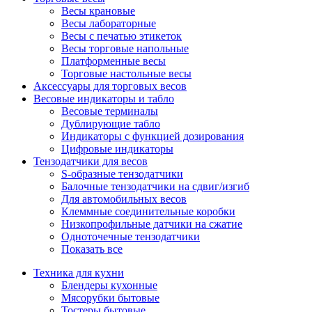
Весы крановые
Весы лабораторные
Весы с печатью этикеток
Весы торговые напольные
Платформенные весы
Торговые настольные весы
Аксессуары для торговых весов
Весовые индикаторы и табло
Весовые терминалы
Дублирующие табло
Индикаторы с функцией дозирования
Цифровые индикаторы
Тензодатчики для весов
S-образные тензодатчики
Балочные тензодатчики на сдвиг/изгиб
Для автомобильных весов
Клеммные соединительные коробки
Низкопрофильные датчики на сжатие
Одноточечные тензодатчики
Показать все
Техника для кухни
Блендеры кухонные
Мясорубки бытовые
Тостеры бытовые