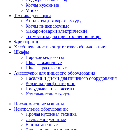
Котлы кухонные
Миска
Техника для варки
Аппараты для варки кукурузы
Котлы пищеварочные
Макароноварки электрические
Термостаты для приготовления пищи
Фритюрницы
Хлебопекарное и кондитерское оборудование
Шкафы
Пароконвектоматы
Шкафы жарочные
Шкафы расстоечные
Аксессуары для пищевого оборудования
Насадки и диски для пищевого оборудования
Корзины для фритюрниц
Посудомоечные кассеты
Измельчители отходов
Посудомоечные машины
Нейтральное оборудование
Прочая кухонная техника
Стеллажи кухонные
Ванны моечные
Столы производственные