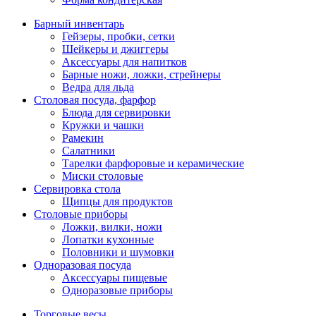
Барный инвентарь
Гейзеры, пробки, сетки
Шейкеры и джиггеры
Аксессуары для напитков
Барные ножи, ложки, стрейнеры
Ведра для льда
Столовая посуда, фарфор
Блюда для сервировки
Кружки и чашки
Рамекин
Салатники
Тарелки фарфоровые и керамические
Миски столовые
Сервировка стола
Щипцы для продуктов
Столовые приборы
Ложки, вилки, ножи
Лопатки кухонные
Половники и шумовки
Одноразовая посуда
Аксессуары пищевые
Одноразовые приборы
Торговые весы