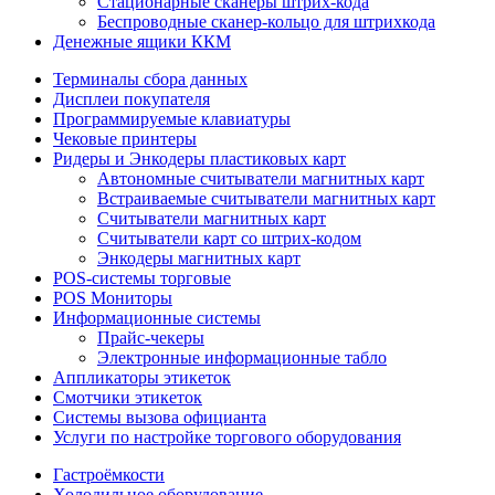
Стационарные сканеры штрих-кода
Беспроводные сканер-кольцо для штрихкода
Денежные ящики ККМ
Терминалы сбора данных
Дисплеи покупателя
Программируемые клавиатуры
Чековые принтеры
Ридеры и Энкодеры пластиковых карт
Автономные считыватели магнитных карт
Встраиваемые считыватели магнитных карт
Считыватели магнитных карт
Считыватели карт со штрих-кодом
Энкодеры магнитных карт
POS-системы торговые
POS Мониторы
Информационные системы
Прайс-чекеры
Электронные информационные табло
Аппликаторы этикеток
Смотчики этикеток
Системы вызова официанта
Услуги по настройке торгового оборудования
Гастроёмкости
Холодильное оборудование