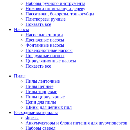
Наборы ручного инструмента
Ножовки по металлу и дереву
Пассатижи, бокорезы, тонкогубцы
Плиткорезы ручные
Показать все
Насосы
Насосные станции
Дренажные насосы
Фонтанные насосы
Поверхностные насосы
Погружные насосы
Циркуляционные насосы
Показать все
Пилы
Пилы ленточные
Пилы цепные
Пилы торцевые
Пилы циркулярные
Цепи для пилы
Шины для цепных пил
Расходные материалы
Фрезы
Аккумуляторы и блоки питания для шуруповертов
Наборы сверел