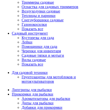
Триммеры садовые
Оснастка для садовых триммеров
Воздуходувки садовые
Теплицы и парники
Снегоуборщики садовые
Газонокосилки
Показать все
Садовый инструмент
Кусторезы для сада
Лейки
Помощники для сада
Черенки для инвентаря
Садовые тяпки и мотыги
Вилы садовые
Показать все
Для садовой техники
Грунтозацепы для мотоблоков и
мотокультиваторов
Липгрипы для рыбалки
Прикормки для рыбалки
Ароматизаторы для рыбалки
Дипы для рыбалки
Добавки для прикормки