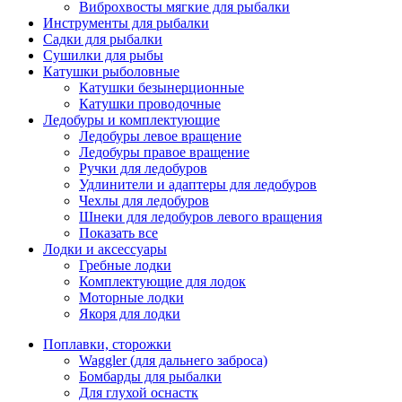
Виброхвосты мягкие для рыбалки
Инструменты для рыбалки
Садки для рыбалки
Сушилки для рыбы
Катушки рыболовные
Катушки безынерционные
Катушки проводочные
Ледобуры и комплектующие
Ледобуры левое вращение
Ледобуры правое вращение
Ручки для ледобуров
Удлинители и адаптеры для ледобуров
Чехлы для ледобуров
Шнеки для ледобуров левого вращения
Показать все
Лодки и аксессуары
Гребные лодки
Комплектующие для лодок
Моторные лодки
Якоря для лодки
Поплавки, сторожки
Waggler (для дальнего заброса)
Бомбарды для рыбалки
Для глухой оснастк