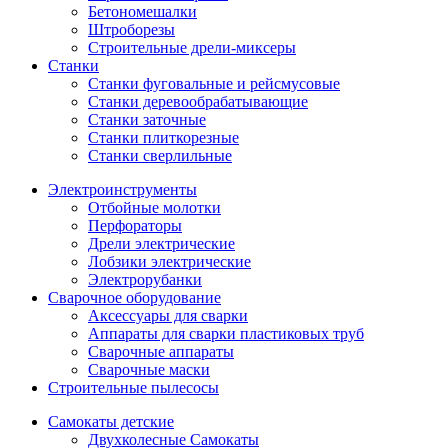
Бетономешалки
Штроборезы
Строительные дрели-миксеры
Станки
Станки фуговальные и рейсмусовые
Станки деревообрабатывающие
Станки заточные
Станки плиткорезные
Станки сверлильные
Электроинструменты
Отбойные молотки
Перфораторы
Дрели электрические
Лобзики электрические
Электрорубанки
Сварочное оборудование
Аксессуары для сварки
Аппараты для сварки пластиковых труб
Сварочные аппараты
Сварочные маски
Строительные пылесосы
Самокаты детские
Двухколесные Cамокаты