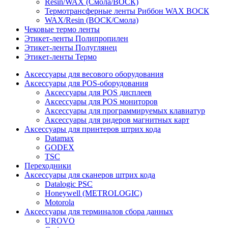
Resin/WAX (Смола/ВОСК)
Термотрансферные ленты Риббон WAX ВОСК
WAX/Resin (ВОСК/Смола)
Чековые термо ленты
Этикет-ленты Полипропилен
Этикет-ленты Полуглянец
Этикет-ленты Термо
Аксессуары для весового оборудования
Аксессуары для POS-оборудования
Аксессуары для POS дисплеев
Аксессуары для POS мониторов
Аксессуары для программируемых клавиатур
Аксессуары для ридеров магнитных карт
Аксессуары для принтеров штрих кода
Datamax
GODEX
TSC
Переходники
Аксессуары для сканеров штрих кода
Datalogic PSC
Honeywell (METROLOGIC)
Motorola
Аксессуары для терминалов сбора данных
UROVO