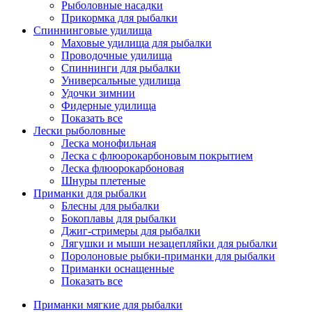
Рыболовные насадки
Прикормка для рыбалки
Спиннинговые удилища
Маховые удилища для рыбалки
Проводочные удилища
Спиннинги для рыбалки
Универсальные удилища
Удочки зимнии
Фидерные удилища
Показать все
Лески рыболовные
Леска монофильная
Леска с флюорокарбоновым покрытием
Леска флюорокарбоновая
Шнуры плетеные
Приманки для рыбалки
Блесны для рыбалки
Бокоплавы для рыбалки
Джиг-стримеры для рыбалки
Лягушки и мыши незацепляйки для рыбалки
Поролоновые рыбки-приманки для рыбалки
Приманки оснащенные
Показать все
Приманки мягкие для рыбалки