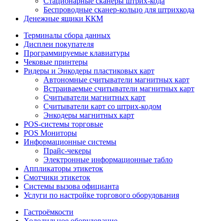
Стационарные сканеры штрих-кода
Беспроводные сканер-кольцо для штрихкода
Денежные ящики ККМ
Терминалы сбора данных
Дисплеи покупателя
Программируемые клавиатуры
Чековые принтеры
Ридеры и Энкодеры пластиковых карт
Автономные считыватели магнитных карт
Встраиваемые считыватели магнитных карт
Считыватели магнитных карт
Считыватели карт со штрих-кодом
Энкодеры магнитных карт
POS-системы торговые
POS Мониторы
Информационные системы
Прайс-чекеры
Электронные информационные табло
Аппликаторы этикеток
Смотчики этикеток
Системы вызова официанта
Услуги по настройке торгового оборудования
Гастроёмкости
Холодильное оборудование