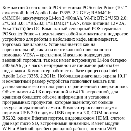
Компактный сенсорный POS терминал POScenter Prime (10.1"
емкостной, Intel Apollo Lake J3355, 2.2 GHz; RAM4Gb;
eMMC64; аккумулятор Li-Ion 2 400mAh, Wi-Fi; BT; 2*USB 2.0;
2*USB 3.0; 1*RS232; 1*HDMI;1* LAN, блок питания 12V2A,
Vesa 75х75) без ОС Компактный сенсорный POS терминал
POScenter Prime – представляет собой компактное и недорогое
устройство для работы в небольших кафе, минимаркетах,
торговых павильонах. Устанавливается как на
горизонтальной, так и на вертикальной поверхности с
помощью VESA – крепления. Идеально подходит для
выездной торговли, так как имеет встроенную Li-Ion батарею
2400mAh до 7 часов непрерывной автономной работы без
подзарядки. Компьютер работает на базе процессора Intel
Apollo Lake J3355, 2.2GHz. Небольшая диагональ экрана 10.1''
и компактный размер устройства позволяют вешать или
устанавливать его на площади с ограниченной поверхностью.
Объем памяти 4 ГБ оперативной и 64 ГБ встроенной, для
хранения большего объема информации и установки
программных продуктов, которые задействуют больше
ресурса оперативной памяти. Компьютер оснащен двумя
портами USB 2.0 и двумя USB портами 3.0, COM портом
RS232, одним Ethernet портом, видеовыходом HDMI, слотом
для карт micro SD, встроенными динамики. Имеет модули
WiFi и Bluetooth для беспроводной работы, антенна WiFi