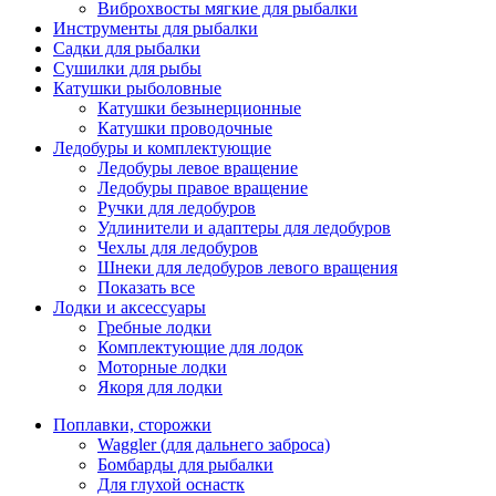
Виброхвосты мягкие для рыбалки
Инструменты для рыбалки
Садки для рыбалки
Сушилки для рыбы
Катушки рыболовные
Катушки безынерционные
Катушки проводочные
Ледобуры и комплектующие
Ледобуры левое вращение
Ледобуры правое вращение
Ручки для ледобуров
Удлинители и адаптеры для ледобуров
Чехлы для ледобуров
Шнеки для ледобуров левого вращения
Показать все
Лодки и аксессуары
Гребные лодки
Комплектующие для лодок
Моторные лодки
Якоря для лодки
Поплавки, сторожки
Waggler (для дальнего заброса)
Бомбарды для рыбалки
Для глухой оснастк