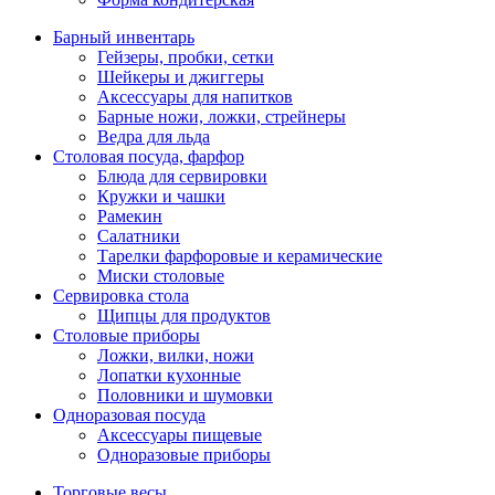
Барный инвентарь
Гейзеры, пробки, сетки
Шейкеры и джиггеры
Аксессуары для напитков
Барные ножи, ложки, стрейнеры
Ведра для льда
Столовая посуда, фарфор
Блюда для сервировки
Кружки и чашки
Рамекин
Салатники
Тарелки фарфоровые и керамические
Миски столовые
Сервировка стола
Щипцы для продуктов
Столовые приборы
Ложки, вилки, ножи
Лопатки кухонные
Половники и шумовки
Одноразовая посуда
Аксессуары пищевые
Одноразовые приборы
Торговые весы