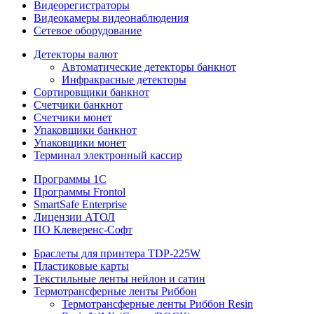
Видеорегистраторы
Видеокамеры видеонаблюдения
Сетевое оборудование
Детекторы валют
Автоматические детекторы банкнот
Инфракрасные детекторы
Сортировщики банкнот
Счетчики банкнот
Счетчики монет
Упаковщики банкнот
Упаковщики монет
Терминал электронный кассир
Программы 1C
Программы Frontol
SmartSafe Enterprise
Лицензии АТОЛ
ПО Клеверенс-Софт
Браслеты для принтера TDP-225W
Пластиковые карты
Текстильные ленты нейлон и сатин
Термотрансферные ленты Риббон
Термотрансферные ленты Риббон Resin