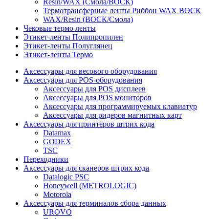
Resin/WAX (Смола/ВОСК)
Термотрансферные ленты Риббон WAX ВОСК
WAX/Resin (ВОСК/Смола)
Чековые термо ленты
Этикет-ленты Полипропилен
Этикет-ленты Полуглянец
Этикет-ленты Термо
Аксессуары для весового оборудования
Аксессуары для POS-оборудования
Аксессуары для POS дисплеев
Аксессуары для POS мониторов
Аксессуары для программируемых клавиатур
Аксессуары для ридеров магнитных карт
Аксессуары для принтеров штрих кода
Datamax
GODEX
TSC
Переходники
Аксессуары для сканеров штрих кода
Datalogic PSC
Honeywell (METROLOGIC)
Motorola
Аксессуары для терминалов сбора данных
UROVO