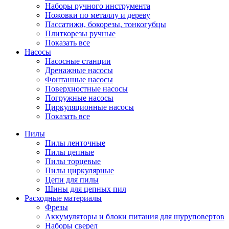
Наборы ручного инструмента
Ножовки по металлу и дереву
Пассатижи, бокорезы, тонкогубцы
Плиткорезы ручные
Показать все
Насосы
Насосные станции
Дренажные насосы
Фонтанные насосы
Поверхностные насосы
Погружные насосы
Циркуляционные насосы
Показать все
Пилы
Пилы ленточные
Пилы цепные
Пилы торцевые
Пилы циркулярные
Цепи для пилы
Шины для цепных пил
Расходные материалы
Фрезы
Аккумуляторы и блоки питания для шуруповертов
Наборы сверел