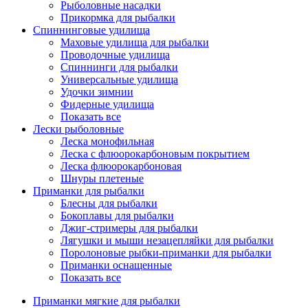
Рыболовные насадки
Прикормка для рыбалки
Спиннинговые удилища
Маховые удилища для рыбалки
Проводочные удилища
Спиннинги для рыбалки
Универсальные удилища
Удочки зимнии
Фидерные удилища
Показать все
Лески рыболовные
Леска монофильная
Леска с флюорокарбоновым покрытием
Леска флюорокарбоновая
Шнуры плетеные
Приманки для рыбалки
Блесны для рыбалки
Бокоплавы для рыбалки
Джиг-стримеры для рыбалки
Лягушки и мыши незацепляйки для рыбалки
Поролоновые рыбки-приманки для рыбалки
Приманки оснащенные
Показать все
Приманки мягкие для рыбалки