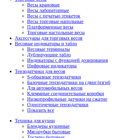
Весы крановые
Весы лабораторные
Весы с печатью этикеток
Весы торговые напольные
Платформенные весы
Торговые настольные весы
Аксессуары для торговых весов
Весовые индикаторы и табло
Весовые терминалы
Дублирующие табло
Индикаторы с функцией дозирования
Цифровые индикаторы
Тензодатчики для весов
S-образные тензодатчики
Балочные тензодатчики на сдвиг/изгиб
Для автомобильных весов
Клеммные соединительные коробки
Низкопрофильные датчики на сжатие
Одноточечные тензодатчики
Показать все
Техника для кухни
Блендеры кухонные
Мясорубки бытовые
Тостеры бытовые