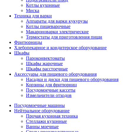
Котлы кухонные
Миска
Техника для варки
Аппараты для варки кукурузы
Котлы пищеварочные
Макароноварки электрические
Термостаты для приготовления пищи
Фритюрницы
Хлебопекарное и кондитерское оборудование
Шкафы
Пароконвектоматы
Шкафы жарочные
Шкафы расстоечные
Аксессуары для пищевого оборудования
Насадки и диски для пищевого оборудования
Корзины для фритюрниц
Посудомоечные кассеты
Измельчители отходов
Посудомоечные машины
Нейтральное оборудование
Прочая кухонная техника
Стеллажи кухонные
Ванны моечные
Столы производственные