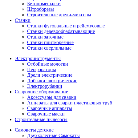
Бетономешалки
Штроборезы
Строительные дрели-миксеры
Станки
Станки фуговальные и рейсмусовые
Станки деревообрабатывающие
Станки заточные
Станки плиткорезные
Станки сверлильные
Электроинструменты
Отбойные молотки
Перфораторы
Дрели электрические
Лобзики электрические
Электрорубанки
Сварочное оборудование
Аксессуары для сварки
Аппараты для сварки пластиковых труб
Сварочные аппараты
Сварочные маски
Строительные пылесосы
Самокаты детские
Двухколесные Cамокаты