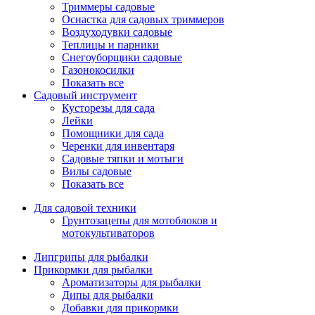
Триммеры садовые
Оснастка для садовых триммеров
Воздуходувки садовые
Теплицы и парники
Снегоуборщики садовые
Газонокосилки
Показать все
Садовый инструмент
Кусторезы для сада
Лейки
Помощники для сада
Черенки для инвентаря
Садовые тяпки и мотыги
Вилы садовые
Показать все
Для садовой техники
Грунтозацепы для мотоблоков и
мотокультиваторов
Липгрипы для рыбалки
Прикормки для рыбалки
Ароматизаторы для рыбалки
Дипы для рыбалки
Добавки для прикормки