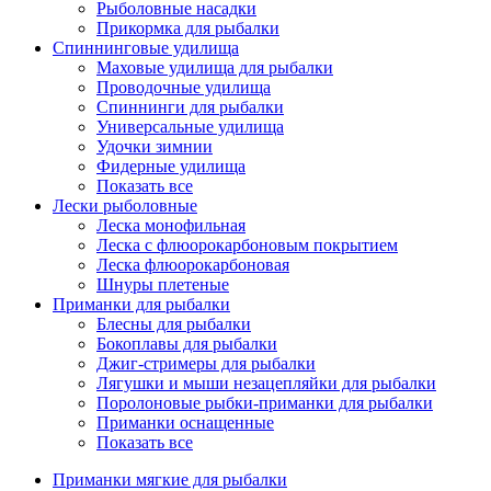
Рыболовные насадки
Прикормка для рыбалки
Спиннинговые удилища
Маховые удилища для рыбалки
Проводочные удилища
Спиннинги для рыбалки
Универсальные удилища
Удочки зимнии
Фидерные удилища
Показать все
Лески рыболовные
Леска монофильная
Леска с флюорокарбоновым покрытием
Леска флюорокарбоновая
Шнуры плетеные
Приманки для рыбалки
Блесны для рыбалки
Бокоплавы для рыбалки
Джиг-стримеры для рыбалки
Лягушки и мыши незацепляйки для рыбалки
Поролоновые рыбки-приманки для рыбалки
Приманки оснащенные
Показать все
Приманки мягкие для рыбалки