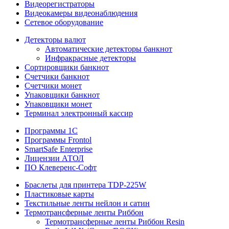
Видеорегистраторы
Видеокамеры видеонаблюдения
Сетевое оборудование
Детекторы валют
Автоматические детекторы банкнот
Инфракрасные детекторы
Сортировщики банкнот
Счетчики банкнот
Счетчики монет
Упаковщики банкнот
Упаковщики монет
Терминал электронный кассир
Программы 1C
Программы Frontol
SmartSafe Enterprise
Лицензии АТОЛ
ПО Клеверенс-Софт
Браслеты для принтера TDP-225W
Пластиковые карты
Текстильные ленты нейлон и сатин
Термотрансферные ленты Риббон
Термотрансферные ленты Риббон Resin