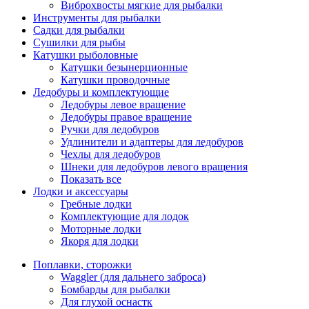
Виброхвосты мягкие для рыбалки
Инструменты для рыбалки
Садки для рыбалки
Сушилки для рыбы
Катушки рыболовные
Катушки безынерционные
Катушки проводочные
Ледобуры и комплектующие
Ледобуры левое вращение
Ледобуры правое вращение
Ручки для ледобуров
Удлинители и адаптеры для ледобуров
Чехлы для ледобуров
Шнеки для ледобуров левого вращения
Показать все
Лодки и аксессуары
Гребные лодки
Комплектующие для лодок
Моторные лодки
Якоря для лодки
Поплавки, сторожки
Waggler (для дальнего заброса)
Бомбарды для рыбалки
Для глухой оснастк