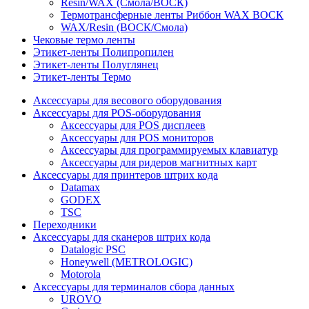
Resin/WAX (Смола/ВОСК)
Термотрансферные ленты Риббон WAX ВОСК
WAX/Resin (ВОСК/Смола)
Чековые термо ленты
Этикет-ленты Полипропилен
Этикет-ленты Полуглянец
Этикет-ленты Термо
Аксессуары для весового оборудования
Аксессуары для POS-оборудования
Аксессуары для POS дисплеев
Аксессуары для POS мониторов
Аксессуары для программируемых клавиатур
Аксессуары для ридеров магнитных карт
Аксессуары для принтеров штрих кода
Datamax
GODEX
TSC
Переходники
Аксессуары для сканеров штрих кода
Datalogic PSC
Honeywell (METROLOGIC)
Motorola
Аксессуары для терминалов сбора данных
UROVO