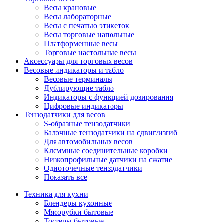
Весы крановые
Весы лабораторные
Весы с печатью этикеток
Весы торговые напольные
Платформенные весы
Торговые настольные весы
Аксессуары для торговых весов
Весовые индикаторы и табло
Весовые терминалы
Дублирующие табло
Индикаторы с функцией дозирования
Цифровые индикаторы
Тензодатчики для весов
S-образные тензодатчики
Балочные тензодатчики на сдвиг/изгиб
Для автомобильных весов
Клеммные соединительные коробки
Низкопрофильные датчики на сжатие
Одноточечные тензодатчики
Показать все
Техника для кухни
Блендеры кухонные
Мясорубки бытовые
Тостеры бытовые