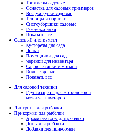
Триммеры садовые
Оснастка для садовых триммеров
Воздуходувки садовые
Теплицы и парники
Снегоуборщики садовые
Газонокосилки
Показать все
Садовый инструмент
Кусторезы для сада
Лейки
Помощники для сада
Черенки для инвентаря
Садовые тяпки и мотыги
Вилы садовые
Показать все
Для садовой техники
Грунтозацепы для мотоблоков и
мотокультиваторов
Липгрипы для рыбалки
Прикормки для рыбалки
Ароматизаторы для рыбалки
Дипы для рыбалки
Добавки для прикормки