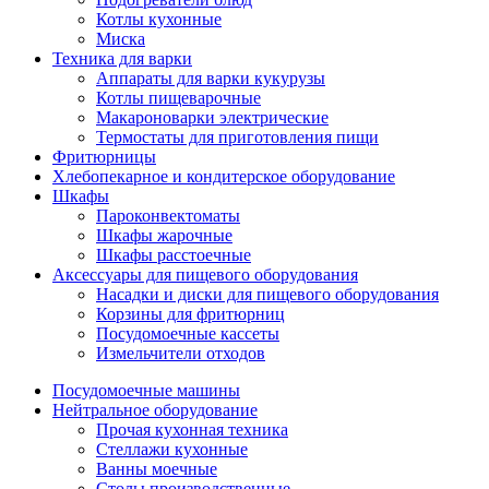
Котлы кухонные
Миска
Техника для варки
Аппараты для варки кукурузы
Котлы пищеварочные
Макароноварки электрические
Термостаты для приготовления пищи
Фритюрницы
Хлебопекарное и кондитерское оборудование
Шкафы
Пароконвектоматы
Шкафы жарочные
Шкафы расстоечные
Аксессуары для пищевого оборудования
Насадки и диски для пищевого оборудования
Корзины для фритюрниц
Посудомоечные кассеты
Измельчители отходов
Посудомоечные машины
Нейтральное оборудование
Прочая кухонная техника
Стеллажи кухонные
Ванны моечные
Столы производственные