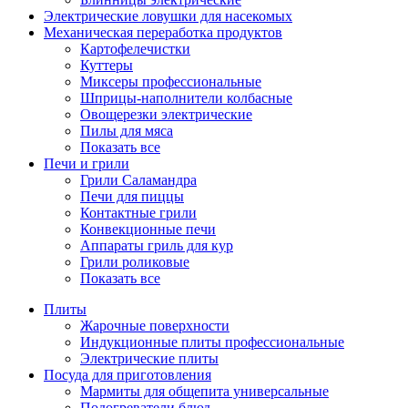
Электрические ловушки для насекомых
Механическая переработка продуктов
Картофелечистки
Куттеры
Миксеры профессиональные
Шприцы-наполнители колбасные
Овощерезки электрические
Пилы для мяса
Показать все
Печи и грили
Грили Саламандра
Печи для пиццы
Контактные грили
Конвекционные печи
Аппараты гриль для кур
Грили роликовые
Показать все
Плиты
Жарочные поверхности
Индукционные плиты профессиональные
Электрические плиты
Посуда для приготовления
Мармиты для общепита универсальные
Подогреватели блюд