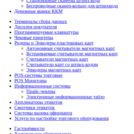
Стационарные сканеры штрих-кода
Беспроводные сканер-кольцо для штрихкода
Денежные ящики ККМ
Терминалы сбора данных
Дисплеи покупателя
Программируемые клавиатуры
Чековые принтеры
Ридеры и Энкодеры пластиковых карт
Автономные считыватели магнитных карт
Встраиваемые считыватели магнитных карт
Считыватели магнитных карт
Считыватели карт со штрих-кодом
Энкодеры магнитных карт
POS-системы торговые
POS Мониторы
Информационные системы
Прайс-чекеры
Электронные информационные табло
Аппликаторы этикеток
Смотчики этикеток
Системы вызова официанта
Услуги по настройке торгового оборудования
Гастроёмкости
Холодильное оборудование