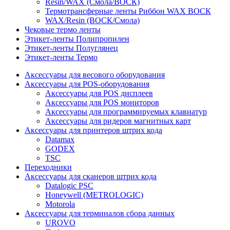
Resin/WAX (Смола/ВОСК)
Термотрансферные ленты Риббон WAX ВОСК
WAX/Resin (ВОСК/Смола)
Чековые термо ленты
Этикет-ленты Полипропилен
Этикет-ленты Полуглянец
Этикет-ленты Термо
Аксессуары для весового оборудования
Аксессуары для POS-оборудования
Аксессуары для POS дисплеев
Аксессуары для POS мониторов
Аксессуары для программируемых клавиатур
Аксессуары для ридеров магнитных карт
Аксессуары для принтеров штрих кода
Datamax
GODEX
TSC
Переходники
Аксессуары для сканеров штрих кода
Datalogic PSC
Honeywell (METROLOGIC)
Motorola
Аксессуары для терминалов сбора данных
UROVO