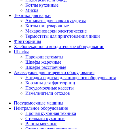
Котлы кухонные
Миска
Техника для варки
Аппараты для варки кукурузы
Котлы пищеварочные
Макароноварки электрические
Термостаты для приготовления пищи
Фритюрницы
Хлебопекарное и кондитерское оборудование
Шкафы
Пароконвектоматы
Шкафы жарочные
Шкафы расстоечные
Аксессуары для пищевого оборудования
Насадки и диски для пищевого оборудования
Корзины для фритюрниц
Посудомоечные кассеты
Измельчители отходов
Посудомоечные машины
Нейтральное оборудование
Прочая кухонная техника
Стеллажи кухонные
Ванны моечные
Столы производственные