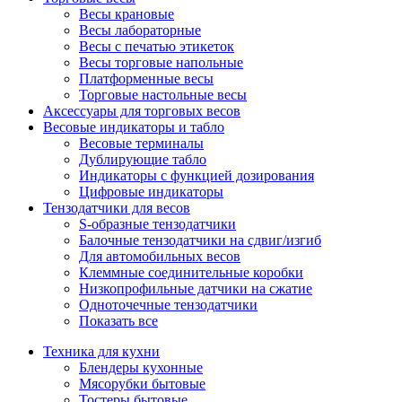
Весы крановые
Весы лабораторные
Весы с печатью этикеток
Весы торговые напольные
Платформенные весы
Торговые настольные весы
Аксессуары для торговых весов
Весовые индикаторы и табло
Весовые терминалы
Дублирующие табло
Индикаторы с функцией дозирования
Цифровые индикаторы
Тензодатчики для весов
S-образные тензодатчики
Балочные тензодатчики на сдвиг/изгиб
Для автомобильных весов
Клеммные соединительные коробки
Низкопрофильные датчики на сжатие
Одноточечные тензодатчики
Показать все
Техника для кухни
Блендеры кухонные
Мясорубки бытовые
Тостеры бытовые