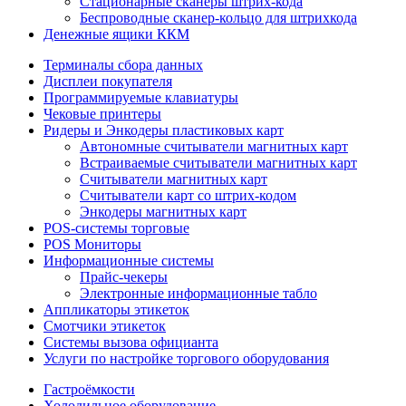
Стационарные сканеры штрих-кода
Беспроводные сканер-кольцо для штрихкода
Денежные ящики ККМ
Терминалы сбора данных
Дисплеи покупателя
Программируемые клавиатуры
Чековые принтеры
Ридеры и Энкодеры пластиковых карт
Автономные считыватели магнитных карт
Встраиваемые считыватели магнитных карт
Считыватели магнитных карт
Считыватели карт со штрих-кодом
Энкодеры магнитных карт
POS-системы торговые
POS Мониторы
Информационные системы
Прайс-чекеры
Электронные информационные табло
Аппликаторы этикеток
Смотчики этикеток
Системы вызова официанта
Услуги по настройке торгового оборудования
Гастроёмкости
Холодильное оборудование