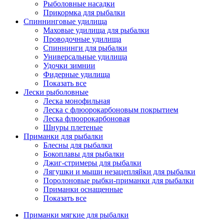
Рыболовные насадки
Прикормка для рыбалки
Спиннинговые удилища
Маховые удилища для рыбалки
Проводочные удилища
Спиннинги для рыбалки
Универсальные удилища
Удочки зимнии
Фидерные удилища
Показать все
Лески рыболовные
Леска монофильная
Леска с флюорокарбоновым покрытием
Леска флюорокарбоновая
Шнуры плетеные
Приманки для рыбалки
Блесны для рыбалки
Бокоплавы для рыбалки
Джиг-стримеры для рыбалки
Лягушки и мыши незацепляйки для рыбалки
Поролоновые рыбки-приманки для рыбалки
Приманки оснащенные
Показать все
Приманки мягкие для рыбалки