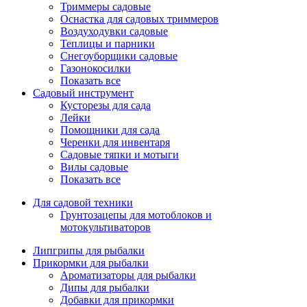
Триммеры садовые
Оснастка для садовых триммеров
Воздуходувки садовые
Теплицы и парники
Снегоуборщики садовые
Газонокосилки
Показать все
Садовый инструмент
Кусторезы для сада
Лейки
Помощники для сада
Черенки для инвентаря
Садовые тяпки и мотыги
Вилы садовые
Показать все
Для садовой техники
Грунтозацепы для мотоблоков и
мотокультиваторов
Липгрипы для рыбалки
Прикормки для рыбалки
Ароматизаторы для рыбалки
Дипы для рыбалки
Добавки для прикормки