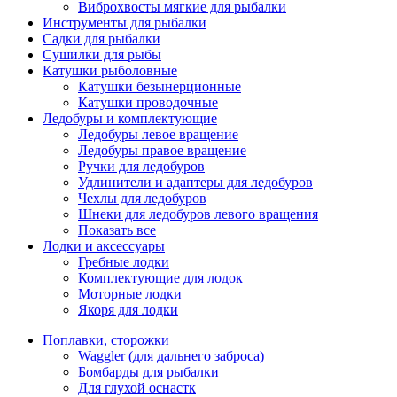
Виброхвосты мягкие для рыбалки
Инструменты для рыбалки
Садки для рыбалки
Сушилки для рыбы
Катушки рыболовные
Катушки безынерционные
Катушки проводочные
Ледобуры и комплектующие
Ледобуры левое вращение
Ледобуры правое вращение
Ручки для ледобуров
Удлинители и адаптеры для ледобуров
Чехлы для ледобуров
Шнеки для ледобуров левого вращения
Показать все
Лодки и аксессуары
Гребные лодки
Комплектующие для лодок
Моторные лодки
Якоря для лодки
Поплавки, сторожки
Waggler (для дальнего заброса)
Бомбарды для рыбалки
Для глухой оснастк