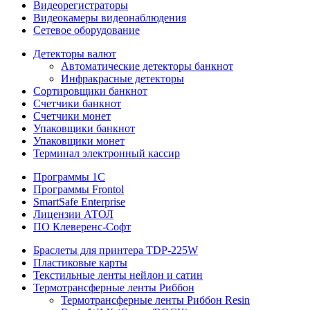
Видеорегистраторы
Видеокамеры видеонаблюдения
Сетевое оборудование
Детекторы валют
Автоматические детекторы банкнот
Инфракрасные детекторы
Сортировщики банкнот
Счетчики банкнот
Счетчики монет
Упаковщики банкнот
Упаковщики монет
Терминал электронный кассир
Программы 1C
Программы Frontol
SmartSafe Enterprise
Лицензии АТОЛ
ПО Клеверенс-Софт
Браслеты для принтера TDP-225W
Пластиковые карты
Текстильные ленты нейлон и сатин
Термотрансферные ленты Риббон
Термотрансферные ленты Риббон Resin