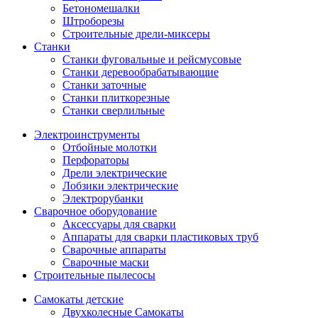
Бетономешалки
Штроборезы
Строительные дрели-миксеры
Станки
Станки фуговальные и рейсмусовые
Станки деревообрабатывающие
Станки заточные
Станки плиткорезные
Станки сверлильные
Электроинструменты
Отбойные молотки
Перфораторы
Дрели электрические
Лобзики электрические
Электрорубанки
Сварочное оборудование
Аксессуары для сварки
Аппараты для сварки пластиковых труб
Сварочные аппараты
Сварочные маски
Строительные пылесосы
Самокаты детские
Двухколесные Cамокаты