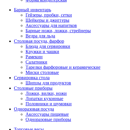
Барный инвентарь
Гейзеры, пробки, сетки
Шейкеры и джиггеры
Аксессуары для напитков
Барные ножи, ложки, стрейнеры
Ведра для льда
Столовая посуда, фарфор
Блюда для сервировки
Кружки и чашки
Рамекин
Салатники
Тарелки фарфоровые и керамические
Миски столовые
Сервировка стола
Щипцы для продуктов
Столовые приборы
Ложки, вилки, ножи
Лопатки кухонные
Половники и шумовки
Одноразовая посуда
Аксессуары пищевые
Одноразовые приборы
Торговые весы