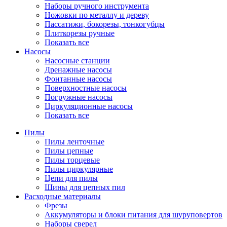
Наборы ручного инструмента
Ножовки по металлу и дереву
Пассатижи, бокорезы, тонкогубцы
Плиткорезы ручные
Показать все
Насосы
Насосные станции
Дренажные насосы
Фонтанные насосы
Поверхностные насосы
Погружные насосы
Циркуляционные насосы
Показать все
Пилы
Пилы ленточные
Пилы цепные
Пилы торцевые
Пилы циркулярные
Цепи для пилы
Шины для цепных пил
Расходные материалы
Фрезы
Аккумуляторы и блоки питания для шуруповертов
Наборы сверел