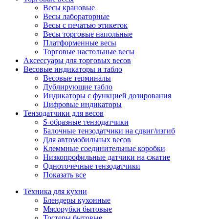
Весы крановые
Весы лабораторные
Весы с печатью этикеток
Весы торговые напольные
Платформенные весы
Торговые настольные весы
Аксессуары для торговых весов
Весовые индикаторы и табло
Весовые терминалы
Дублирующие табло
Индикаторы с функцией дозирования
Цифровые индикаторы
Тензодатчики для весов
S-образные тензодатчики
Балочные тензодатчики на сдвиг/изгиб
Для автомобильных весов
Клеммные соединительные коробки
Низкопрофильные датчики на сжатие
Одноточечные тензодатчики
Показать все
Техника для кухни
Блендеры кухонные
Мясорубки бытовые
Тостеры бытовые