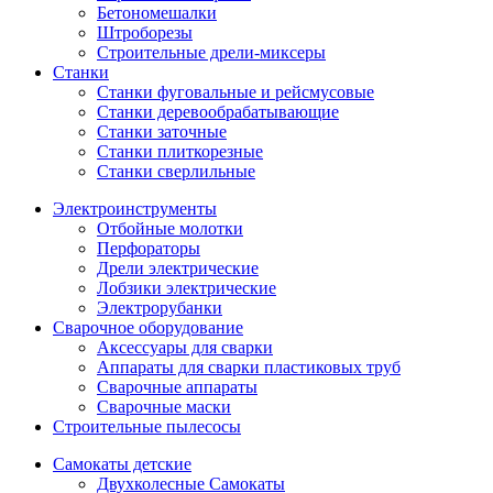
Бетономешалки
Штроборезы
Строительные дрели-миксеры
Станки
Станки фуговальные и рейсмусовые
Станки деревообрабатывающие
Станки заточные
Станки плиткорезные
Станки сверлильные
Электроинструменты
Отбойные молотки
Перфораторы
Дрели электрические
Лобзики электрические
Электрорубанки
Сварочное оборудование
Аксессуары для сварки
Аппараты для сварки пластиковых труб
Сварочные аппараты
Сварочные маски
Строительные пылесосы
Самокаты детские
Двухколесные Cамокаты