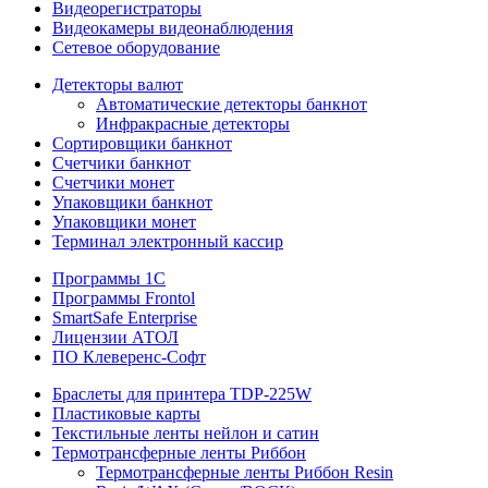
Видеорегистраторы
Видеокамеры видеонаблюдения
Сетевое оборудование
Детекторы валют
Автоматические детекторы банкнот
Инфракрасные детекторы
Сортировщики банкнот
Счетчики банкнот
Счетчики монет
Упаковщики банкнот
Упаковщики монет
Терминал электронный кассир
Программы 1C
Программы Frontol
SmartSafe Enterprise
Лицензии АТОЛ
ПО Клеверенс-Софт
Браслеты для принтера TDP-225W
Пластиковые карты
Текстильные ленты нейлон и сатин
Термотрансферные ленты Риббон
Термотрансферные ленты Риббон Resin