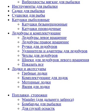
Виброхвосты мягкие для рыбалки
Инструменты для рыбалки
Садки для рыбалки
Сушилки для рыбы
Катушки рыболовные
Катушки безынерционные
Катушки проводочные
Ледобуры и комплектующие
Ледобуры левое вращение
Ледобуры правое вращение
Ручки для ледобуров
Удлинители и адаптеры для ледобуров
Чехлы для ледобуров
Шнеки для ледобуров левого вращения
Показать все
Лодки и аксессуары
Гребные лодки
Комплектующие для лодок
Моторные лодки
Якоря для лодки
Поплавки, сторожки
Waggler (для дальнего заброса)
Бомбарды для рыбалки
Для глухой оснастк