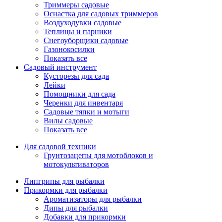
Триммеры садовые
Оснастка для садовых триммеров
Воздуходувки садовые
Теплицы и парники
Снегоуборщики садовые
Газонокосилки
Показать все
Садовый инструмент
Кусторезы для сада
Лейки
Помощники для сада
Черенки для инвентаря
Садовые тяпки и мотыги
Вилы садовые
Показать все
Для садовой техники
Грунтозацепы для мотоблоков и
мотокультиваторов
Липгрипы для рыбалки
Прикормки для рыбалки
Ароматизаторы для рыбалки
Дипы для рыбалки
Добавки для прикормки