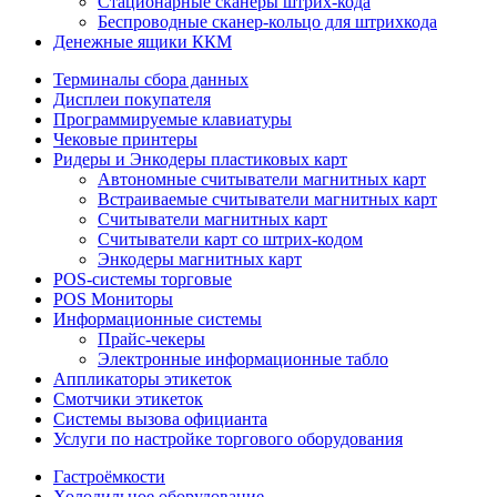
Стационарные сканеры штрих-кода
Беспроводные сканер-кольцо для штрихкода
Денежные ящики ККМ
Терминалы сбора данных
Дисплеи покупателя
Программируемые клавиатуры
Чековые принтеры
Ридеры и Энкодеры пластиковых карт
Автономные считыватели магнитных карт
Встраиваемые считыватели магнитных карт
Считыватели магнитных карт
Считыватели карт со штрих-кодом
Энкодеры магнитных карт
POS-системы торговые
POS Мониторы
Информационные системы
Прайс-чекеры
Электронные информационные табло
Аппликаторы этикеток
Смотчики этикеток
Системы вызова официанта
Услуги по настройке торгового оборудования
Гастроёмкости
Холодильное оборудование