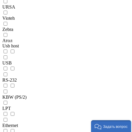
URSA
Vioteh
Zebra
Атол
Usb host
USB
RS-232
KBW (PS/2)
LPT
Ethernet
Задать вопрос