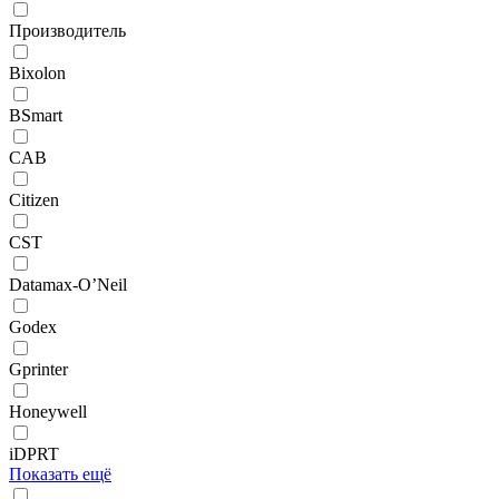
Производитель
Bixolon
BSmart
CAB
Citizen
CST
Datamax-O’Neil
Godex
Gprinter
Honeywell
iDPRT
Показать ещё