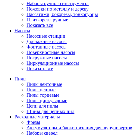
Наборы ручного инструмента
Ножовки по металлу и дереву
Пассатижи, бокорезы, тонкогубцы
Плиткорезы ручные
Показать все
Насосы
Насосные станции
Дренажные насосы
Фонтанные насосы
Поверхностные насосы
Погружные насосы
Циркуляционные насосы
Показать все
Пилы
Пилы ленточные
Пилы цепные
Пилы торцевые
Пилы циркулярные
Цепи для пилы
Шины для цепных пил
Расходные материалы
Фрезы
Аккумуляторы и блоки питания для шуруповертов
Наборы сверел