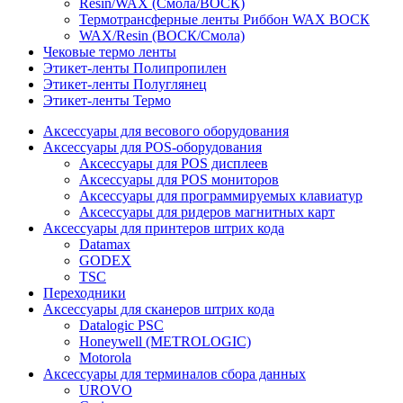
Resin/WAX (Смола/ВОСК)
Термотрансферные ленты Риббон WAX ВОСК
WAX/Resin (ВОСК/Смола)
Чековые термо ленты
Этикет-ленты Полипропилен
Этикет-ленты Полуглянец
Этикет-ленты Термо
Аксессуары для весового оборудования
Аксессуары для POS-оборудования
Аксессуары для POS дисплеев
Аксессуары для POS мониторов
Аксессуары для программируемых клавиатур
Аксессуары для ридеров магнитных карт
Аксессуары для принтеров штрих кода
Datamax
GODEX
TSC
Переходники
Аксессуары для сканеров штрих кода
Datalogic PSC
Honeywell (METROLOGIC)
Motorola
Аксессуары для терминалов сбора данных
UROVO