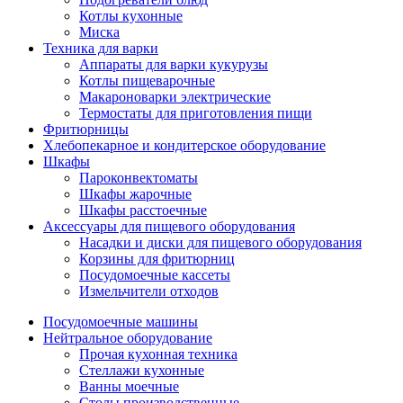
Котлы кухонные
Миска
Техника для варки
Аппараты для варки кукурузы
Котлы пищеварочные
Макароноварки электрические
Термостаты для приготовления пищи
Фритюрницы
Хлебопекарное и кондитерское оборудование
Шкафы
Пароконвектоматы
Шкафы жарочные
Шкафы расстоечные
Аксессуары для пищевого оборудования
Насадки и диски для пищевого оборудования
Корзины для фритюрниц
Посудомоечные кассеты
Измельчители отходов
Посудомоечные машины
Нейтральное оборудование
Прочая кухонная техника
Стеллажи кухонные
Ванны моечные
Столы производственные