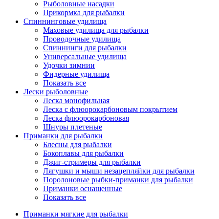
Рыболовные насадки
Прикормка для рыбалки
Спиннинговые удилища
Маховые удилища для рыбалки
Проводочные удилища
Спиннинги для рыбалки
Универсальные удилища
Удочки зимнии
Фидерные удилища
Показать все
Лески рыболовные
Леска монофильная
Леска с флюорокарбоновым покрытием
Леска флюорокарбоновая
Шнуры плетеные
Приманки для рыбалки
Блесны для рыбалки
Бокоплавы для рыбалки
Джиг-стримеры для рыбалки
Лягушки и мыши незацепляйки для рыбалки
Поролоновые рыбки-приманки для рыбалки
Приманки оснащенные
Показать все
Приманки мягкие для рыбалки