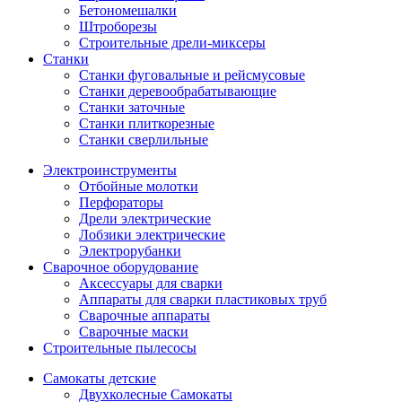
Бетономешалки
Штроборезы
Строительные дрели-миксеры
Станки
Станки фуговальные и рейсмусовые
Станки деревообрабатывающие
Станки заточные
Станки плиткорезные
Станки сверлильные
Электроинструменты
Отбойные молотки
Перфораторы
Дрели электрические
Лобзики электрические
Электрорубанки
Сварочное оборудование
Аксессуары для сварки
Аппараты для сварки пластиковых труб
Сварочные аппараты
Сварочные маски
Строительные пылесосы
Самокаты детские
Двухколесные Cамокаты