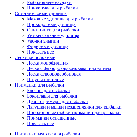
Рыболовные насадки
Прикормка для рыбалки
Спиннинговые удилища
Маховые удилища для рыбалки
Проводочные удилища
Спиннинги для рыбалки
Универсальные удилища
Удочки зимнии
Фидерные удилища
Показать все
Лески рыболовные
Леска монофильная
Леска с флюорокарбоновым покрытием
Леска флюорокарбоновая
Шнуры плетеные
Приманки для рыбалки
Блесны для рыбалки
Бокоплавы для рыбалки
Джиг-стримеры для рыбалки
Лягушки и мыши незацепляйки для рыбалки
Поролоновые рыбки-приманки для рыбалки
Приманки оснащенные
Показать все
Приманки мягкие для рыбалки