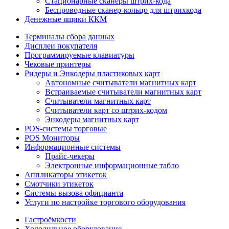
Стационарные сканеры штрих-кода
Беспроводные сканер-кольцо для штрихкода
Денежные ящики ККМ
Терминалы сбора данных
Дисплеи покупателя
Программируемые клавиатуры
Чековые принтеры
Ридеры и Энкодеры пластиковых карт
Автономные считыватели магнитных карт
Встраиваемые считыватели магнитных карт
Считыватели магнитных карт
Считыватели карт со штрих-кодом
Энкодеры магнитных карт
POS-системы торговые
POS Мониторы
Информационные системы
Прайс-чекеры
Электронные информационные табло
Аппликаторы этикеток
Смотчики этикеток
Системы вызова официанта
Услуги по настройке торгового оборудования
Гастроёмкости
Холодильное оборудование