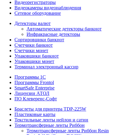
Видеорегистраторы
Видеокамеры видеонаблюдения
Сетевое оборудование
Детекторы валют
Автоматические детекторы банкнот
Инфракрасные детекторы
Сортировщики банкнот
Счетчики банкнот
Счетчики монет
Упаковщики банкнот
Упаковщики монет
Терминал электронный кассир
Программы 1C
Программы Frontol
SmartSafe Enterprise
Лицензии АТОЛ
ПО Клеверенс-Софт
Браслеты для принтера TDP-225W
Пластиковые карты
Текстильные ленты нейлон и сатин
Термотрансферные ленты Риббон
Термотрансферные ленты Риббон Resin