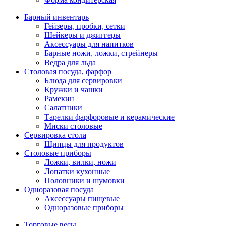
Барный инвентарь
Гейзеры, пробки, сетки
Шейкеры и джиггеры
Аксессуары для напитков
Барные ножи, ложки, стрейнеры
Ведра для льда
Столовая посуда, фарфор
Блюда для сервировки
Кружки и чашки
Рамекин
Салатники
Тарелки фарфоровые и керамические
Миски столовые
Сервировка стола
Щипцы для продуктов
Столовые приборы
Ложки, вилки, ножи
Лопатки кухонные
Половники и шумовки
Одноразовая посуда
Аксессуары пищевые
Одноразовые приборы
Торговые весы