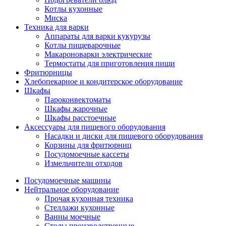
Котлы кухонные
Миска
Техника для варки
Аппараты для варки кукурузы
Котлы пищеварочные
Макароноварки электрические
Термостаты для приготовления пищи
Фритюрницы
Хлебопекарное и кондитерское оборудование
Шкафы
Пароконвектоматы
Шкафы жарочные
Шкафы расстоечные
Аксессуары для пищевого оборудования
Насадки и диски для пищевого оборудования
Корзины для фритюрниц
Посудомоечные кассеты
Измельчители отходов
Посудомоечные машины
Нейтральное оборудование
Прочая кухонная техника
Стеллажи кухонные
Ванны моечные
Столы производственные