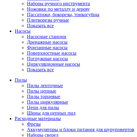
Наборы ручного инструмента
Ножовки по металлу и дереву
Пассатижи, бокорезы, тонкогубцы
Плиткорезы ручные
Показать все
Насосы
Насосные станции
Дренажные насосы
Фонтанные насосы
Поверхностные насосы
Погружные насосы
Циркуляционные насосы
Показать все
Пилы
Пилы ленточные
Пилы цепные
Пилы торцевые
Пилы циркулярные
Цепи для пилы
Шины для цепных пил
Расходные материалы
Фрезы
Аккумуляторы и блоки питания для шуруповертов
Наборы сверел