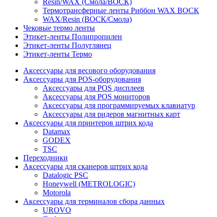
Resin/WAX (Смола/ВОСК)
Термотрансферные ленты Риббон WAX ВОСК
WAX/Resin (ВОСК/Смола)
Чековые термо ленты
Этикет-ленты Полипропилен
Этикет-ленты Полуглянец
Этикет-ленты Термо
Аксессуары для весового оборудования
Аксессуары для POS-оборудования
Аксессуары для POS дисплеев
Аксессуары для POS мониторов
Аксессуары для программируемых клавиатур
Аксессуары для ридеров магнитных карт
Аксессуары для принтеров штрих кода
Datamax
GODEX
TSC
Переходники
Аксессуары для сканеров штрих кода
Datalogic PSC
Honeywell (METROLOGIC)
Motorola
Аксессуары для терминалов сбора данных
UROVO