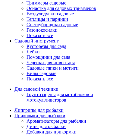
Триммеры садовые
Оснастка для садовых триммеров
Воздуходувки садовые
Теплицы и парники
Снегоуборщики садовые
Газонокосилки
Показать все
Садовый инструмент
Кусторезы для сада
Лейки
Помощники для сада
Черенки для инвентаря
Садовые тяпки и мотыги
Вилы садовые
Показать все
Для садовой техники
Грунтозацепы для мотоблоков и
мотокультиваторов
Липгрипы для рыбалки
Прикормки для рыбалки
Ароматизаторы для рыбалки
Дипы для рыбалки
Добавки для прикормки