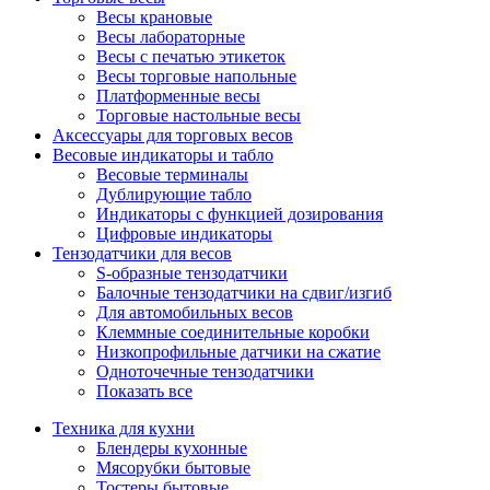
Весы крановые
Весы лабораторные
Весы с печатью этикеток
Весы торговые напольные
Платформенные весы
Торговые настольные весы
Аксессуары для торговых весов
Весовые индикаторы и табло
Весовые терминалы
Дублирующие табло
Индикаторы с функцией дозирования
Цифровые индикаторы
Тензодатчики для весов
S-образные тензодатчики
Балочные тензодатчики на сдвиг/изгиб
Для автомобильных весов
Клеммные соединительные коробки
Низкопрофильные датчики на сжатие
Одноточечные тензодатчики
Показать все
Техника для кухни
Блендеры кухонные
Мясорубки бытовые
Тостеры бытовые