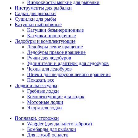
Виброхвосты мягкие для рыбалки
Инструменты для рыбалки
Садки для рыбалки
Сушилки для рыбы
Катушки рыболовные
Катушки безынерционные
Катушки проводочные
Ледобуры и комплектующие
Ледобуры левое вращение
Ледобуры правое вращение
Ручки для ледобуров
Удлинители и адаптеры для ледобуров
Чехлы для ледобуров
Шнеки для ледобуров левого вращения
Показать все
Лодки и аксессуары
Гребные лодки
Комплектующие для лодок
Моторные лодки
Якоря для лодки
Поплавки, сторожки
Waggler (для дальнего заброса)
Бомбарды для рыбалки
Для глухой оснастк