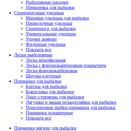
Рыболовные насадки
Прикормка для рыбалки
Спиннинговые удилища
Маховые удилища для рыбалки
Проводочные удилища
Спиннинги для рыбалки
Универсальные удилища
Удочки зимнии
Фидерные удилища
Показать все
Лески рыболовные
Леска монофильная
Леска с флюорокарбоновым покрытием
Леска флюорокарбоновая
Шнуры плетеные
Приманки для рыбалки
Блесны для рыбалки
Бокоплавы для рыбалки
Джиг-стримеры для рыбалки
Лягушки и мыши незацепляйки для рыбалки
Поролоновые рыбки-приманки для рыбалки
Приманки оснащенные
Показать все
Приманки мягкие для рыбалки