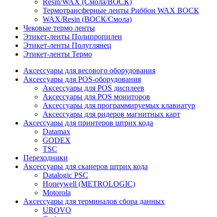
Resin/WAX (Смола/ВОСК)
Термотрансферные ленты Риббон WAX ВОСК
WAX/Resin (ВОСК/Смола)
Чековые термо ленты
Этикет-ленты Полипропилен
Этикет-ленты Полуглянец
Этикет-ленты Термо
Аксессуары для весового оборудования
Аксессуары для POS-оборудования
Аксессуары для POS дисплеев
Аксессуары для POS мониторов
Аксессуары для программируемых клавиатур
Аксессуары для ридеров магнитных карт
Аксессуары для принтеров штрих кода
Datamax
GODEX
TSC
Переходники
Аксессуары для сканеров штрих кода
Datalogic PSC
Honeywell (METROLOGIC)
Motorola
Аксессуары для терминалов сбора данных
UROVO