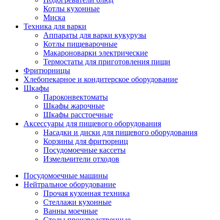
Котлы кухонные
Миска
Техника для варки
Аппараты для варки кукурузы
Котлы пищеварочные
Макароноварки электрические
Термостаты для приготовления пищи
Фритюрницы
Хлебопекарное и кондитерское оборудование
Шкафы
Пароконвектоматы
Шкафы жарочные
Шкафы расстоечные
Аксессуары для пищевого оборудования
Насадки и диски для пищевого оборудования
Корзины для фритюрниц
Посудомоечные кассеты
Измельчители отходов
Посудомоечные машины
Нейтральное оборудование
Прочая кухонная техника
Стеллажи кухонные
Ванны моечные
Столы производственные