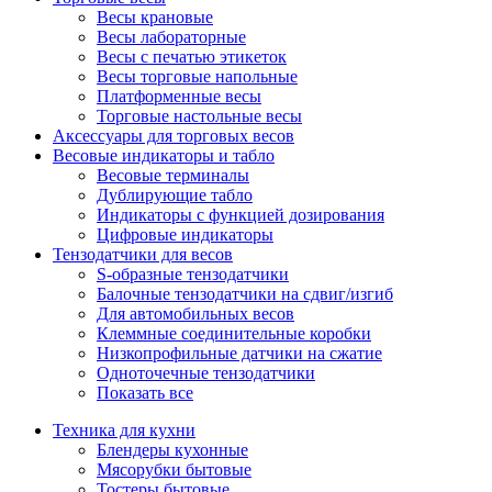
Весы крановые
Весы лабораторные
Весы с печатью этикеток
Весы торговые напольные
Платформенные весы
Торговые настольные весы
Аксессуары для торговых весов
Весовые индикаторы и табло
Весовые терминалы
Дублирующие табло
Индикаторы с функцией дозирования
Цифровые индикаторы
Тензодатчики для весов
S-образные тензодатчики
Балочные тензодатчики на сдвиг/изгиб
Для автомобильных весов
Клеммные соединительные коробки
Низкопрофильные датчики на сжатие
Одноточечные тензодатчики
Показать все
Техника для кухни
Блендеры кухонные
Мясорубки бытовые
Тостеры бытовые