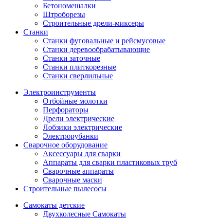
Бетономешалки
Штроборезы
Строительные дрели-миксеры
Станки
Станки фуговальные и рейсмусовые
Станки деревообрабатывающие
Станки заточные
Станки плиткорезные
Станки сверлильные
Электроинструменты
Отбойные молотки
Перфораторы
Дрели электрические
Лобзики электрические
Электрорубанки
Сварочное оборудование
Аксессуары для сварки
Аппараты для сварки пластиковых труб
Сварочные аппараты
Сварочные маски
Строительные пылесосы
Самокаты детские
Двухколесные Cамокаты