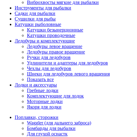
Виброхвосты мягкие для рыбалки
Инструменты для рыбалки
Садки для рыбалки
Сушилки для рыбы
Катушки рыболовные
Катушки безынерционные
Катушки проводочные
Ледобуры и комплектующие
Ледобуры левое вращение
Ледобуры правое вращение
Ручки для ледобуров
Удлинители и адаптеры для ледобуров
Чехлы для ледобуров
Шнеки для ледобуров левого вращения
Показать все
Лодки и аксессуары
Гребные лодки
Комплектующие для лодок
Моторные лодки
Якоря для лодки
Поплавки, сторожки
Waggler (для дальнего заброса)
Бомбарды для рыбалки
Для глухой оснастк