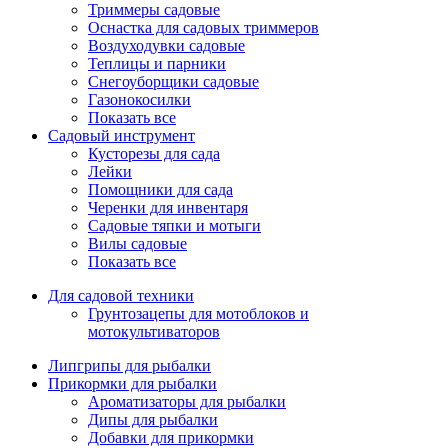
Триммеры садовые
Оснастка для садовых триммеров
Воздуходувки садовые
Теплицы и парники
Снегоуборщики садовые
Газонокосилки
Показать все
Садовый инструмент
Кусторезы для сада
Лейки
Помощники для сада
Черенки для инвентаря
Садовые тяпки и мотыги
Вилы садовые
Показать все
Для садовой техники
Грунтозацепы для мотоблоков и
мотокультиваторов
Липгрипы для рыбалки
Прикормки для рыбалки
Ароматизаторы для рыбалки
Дипы для рыбалки
Добавки для прикормки