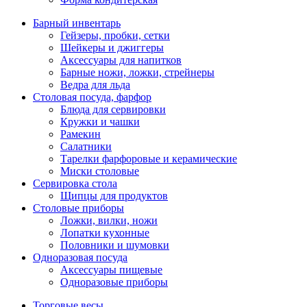
Барный инвентарь
Гейзеры, пробки, сетки
Шейкеры и джиггеры
Аксессуары для напитков
Барные ножи, ложки, стрейнеры
Ведра для льда
Столовая посуда, фарфор
Блюда для сервировки
Кружки и чашки
Рамекин
Салатники
Тарелки фарфоровые и керамические
Миски столовые
Сервировка стола
Щипцы для продуктов
Столовые приборы
Ложки, вилки, ножи
Лопатки кухонные
Половники и шумовки
Одноразовая посуда
Аксессуары пищевые
Одноразовые приборы
Торговые весы