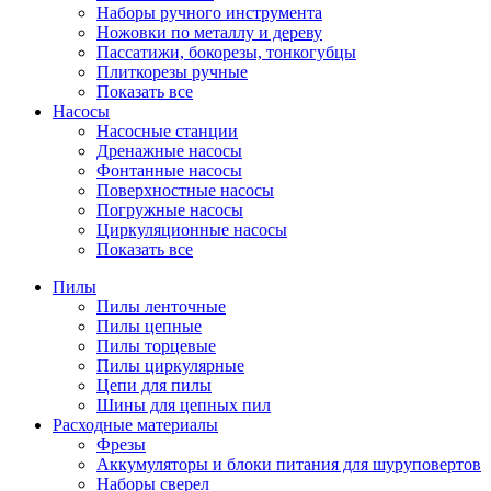
Наборы ручного инструмента
Ножовки по металлу и дереву
Пассатижи, бокорезы, тонкогубцы
Плиткорезы ручные
Показать все
Насосы
Насосные станции
Дренажные насосы
Фонтанные насосы
Поверхностные насосы
Погружные насосы
Циркуляционные насосы
Показать все
Пилы
Пилы ленточные
Пилы цепные
Пилы торцевые
Пилы циркулярные
Цепи для пилы
Шины для цепных пил
Расходные материалы
Фрезы
Аккумуляторы и блоки питания для шуруповертов
Наборы сверел