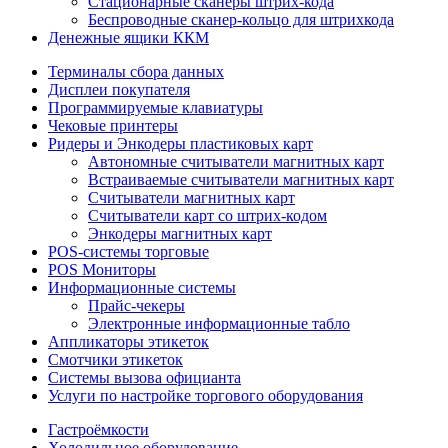
Стационарные сканеры штрих-кода
Беспроводные сканер-кольцо для штрихкода
Денежные ящики ККМ
Терминалы сбора данных
Дисплеи покупателя
Программируемые клавиатуры
Чековые принтеры
Ридеры и Энкодеры пластиковых карт
Автономные считыватели магнитных карт
Встраиваемые считыватели магнитных карт
Считыватели магнитных карт
Считыватели карт со штрих-кодом
Энкодеры магнитных карт
POS-системы торговые
POS Мониторы
Информационные системы
Прайс-чекеры
Электронные информационные табло
Аппликаторы этикеток
Смотчики этикеток
Системы вызова официанта
Услуги по настройке торгового оборудования
Гастроёмкости
Холодильное оборудование