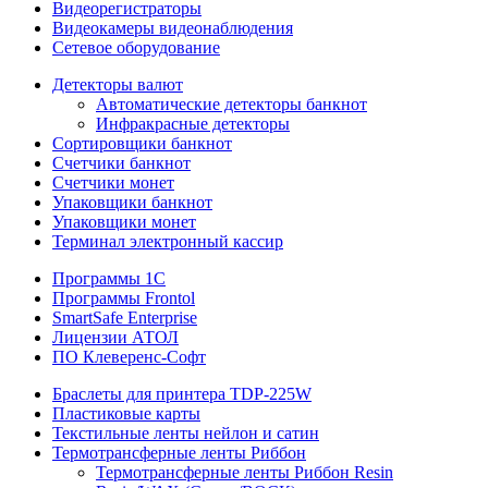
Видеорегистраторы
Видеокамеры видеонаблюдения
Сетевое оборудование
Детекторы валют
Автоматические детекторы банкнот
Инфракрасные детекторы
Сортировщики банкнот
Счетчики банкнот
Счетчики монет
Упаковщики банкнот
Упаковщики монет
Терминал электронный кассир
Программы 1C
Программы Frontol
SmartSafe Enterprise
Лицензии АТОЛ
ПО Клеверенс-Софт
Браслеты для принтера TDP-225W
Пластиковые карты
Текстильные ленты нейлон и сатин
Термотрансферные ленты Риббон
Термотрансферные ленты Риббон Resin