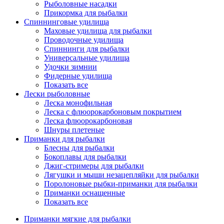
Рыболовные насадки
Прикормка для рыбалки
Спиннинговые удилища
Маховые удилища для рыбалки
Проводочные удилища
Спиннинги для рыбалки
Универсальные удилища
Удочки зимнии
Фидерные удилища
Показать все
Лески рыболовные
Леска монофильная
Леска с флюорокарбоновым покрытием
Леска флюорокарбоновая
Шнуры плетеные
Приманки для рыбалки
Блесны для рыбалки
Бокоплавы для рыбалки
Джиг-стримеры для рыбалки
Лягушки и мыши незацепляйки для рыбалки
Поролоновые рыбки-приманки для рыбалки
Приманки оснащенные
Показать все
Приманки мягкие для рыбалки