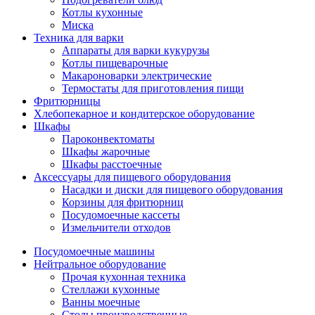
Котлы кухонные
Миска
Техника для варки
Аппараты для варки кукурузы
Котлы пищеварочные
Макароноварки электрические
Термостаты для приготовления пищи
Фритюрницы
Хлебопекарное и кондитерское оборудование
Шкафы
Пароконвектоматы
Шкафы жарочные
Шкафы расстоечные
Аксессуары для пищевого оборудования
Насадки и диски для пищевого оборудования
Корзины для фритюрниц
Посудомоечные кассеты
Измельчители отходов
Посудомоечные машины
Нейтральное оборудование
Прочая кухонная техника
Стеллажи кухонные
Ванны моечные
Столы производственные