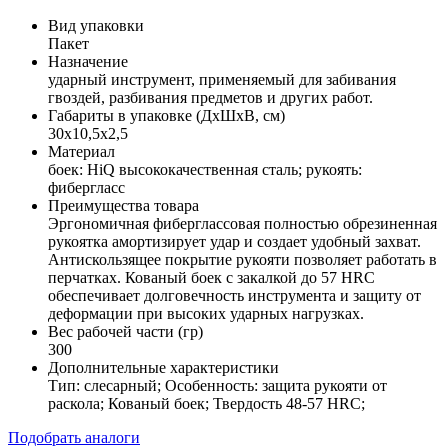
Вид упаковки
Пакет
Назначение
ударный инструмент, применяемый для забивания
гвоздей, разбивания предметов и других работ.
Габариты в упаковке (ДхШхВ, см)
30x10,5x2,5
Материал
боек: HiQ высококачественная сталь; рукоять:
фибергласс
Преимущества товара
Эргономичная фиберглассовая полностью обрезиненная
рукоятка амортизирует удар и создает удобный захват.
Антискользящее покрытие рукояти позволяет работать в
перчатках. Кованый боек с закалкой до 57 HRC
обеспечивает долговечность инструмента и защиту от
деформации при высоких ударных нагрузках.
Вес рабочей части (гр)
300
Дополнительные характеристики
Тип: слесарный; Особенность: защита рукояти от
раскола; Кованый боек; Твердость 48-57 HRC;
Подобрать аналоги