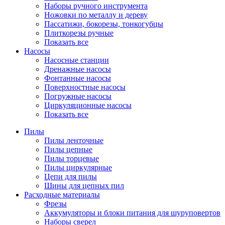
Наборы ручного инструмента
Ножовки по металлу и дереву
Пассатижи, бокорезы, тонкогубцы
Плиткорезы ручные
Показать все
Насосы
Насосные станции
Дренажные насосы
Фонтанные насосы
Поверхностные насосы
Погружные насосы
Циркуляционные насосы
Показать все
Пилы
Пилы ленточные
Пилы цепные
Пилы торцевые
Пилы циркулярные
Цепи для пилы
Шины для цепных пил
Расходные материалы
Фрезы
Аккумуляторы и блоки питания для шуруповертов
Наборы сверел