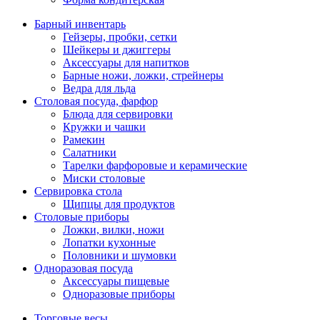
Барный инвентарь
Гейзеры, пробки, сетки
Шейкеры и джиггеры
Аксессуары для напитков
Барные ножи, ложки, стрейнеры
Ведра для льда
Столовая посуда, фарфор
Блюда для сервировки
Кружки и чашки
Рамекин
Салатники
Тарелки фарфоровые и керамические
Миски столовые
Сервировка стола
Щипцы для продуктов
Столовые приборы
Ложки, вилки, ножи
Лопатки кухонные
Половники и шумовки
Одноразовая посуда
Аксессуары пищевые
Одноразовые приборы
Торговые весы