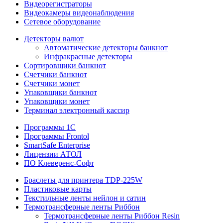
Видеорегистраторы
Видеокамеры видеонаблюдения
Сетевое оборудование
Детекторы валют
Автоматические детекторы банкнот
Инфракрасные детекторы
Сортировщики банкнот
Счетчики банкнот
Счетчики монет
Упаковщики банкнот
Упаковщики монет
Терминал электронный кассир
Программы 1C
Программы Frontol
SmartSafe Enterprise
Лицензии АТОЛ
ПО Клеверенс-Софт
Браслеты для принтера TDP-225W
Пластиковые карты
Текстильные ленты нейлон и сатин
Термотрансферные ленты Риббон
Термотрансферные ленты Риббон Resin