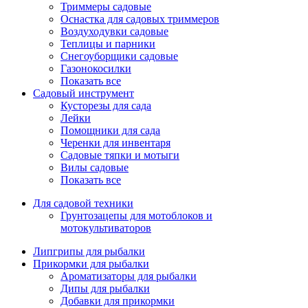
Триммеры садовые
Оснастка для садовых триммеров
Воздуходувки садовые
Теплицы и парники
Снегоуборщики садовые
Газонокосилки
Показать все
Садовый инструмент
Кусторезы для сада
Лейки
Помощники для сада
Черенки для инвентаря
Садовые тяпки и мотыги
Вилы садовые
Показать все
Для садовой техники
Грунтозацепы для мотоблоков и
мотокультиваторов
Липгрипы для рыбалки
Прикормки для рыбалки
Ароматизаторы для рыбалки
Дипы для рыбалки
Добавки для прикормки