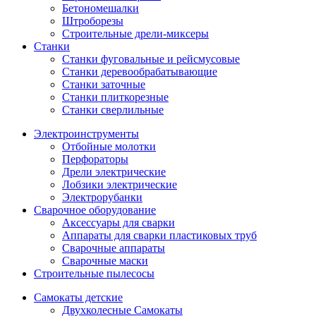
Бетономешалки
Штроборезы
Строительные дрели-миксеры
Станки
Станки фуговальные и рейсмусовые
Станки деревообрабатывающие
Станки заточные
Станки плиткорезные
Станки сверлильные
Электроинструменты
Отбойные молотки
Перфораторы
Дрели электрические
Лобзики электрические
Электрорубанки
Сварочное оборудование
Аксессуары для сварки
Аппараты для сварки пластиковых труб
Сварочные аппараты
Сварочные маски
Строительные пылесосы
Самокаты детские
Двухколесные Cамокаты