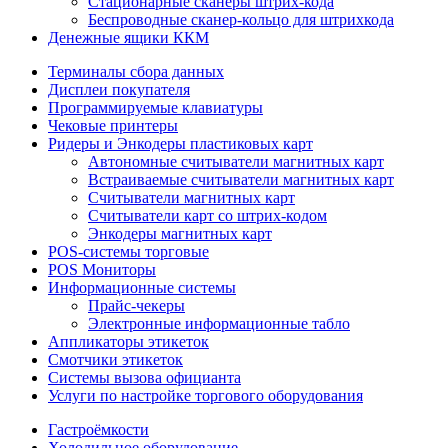
Стационарные сканеры штрих-кода
Беспроводные сканер-кольцо для штрихкода
Денежные ящики ККМ
Терминалы сбора данных
Дисплеи покупателя
Программируемые клавиатуры
Чековые принтеры
Ридеры и Энкодеры пластиковых карт
Автономные считыватели магнитных карт
Встраиваемые считыватели магнитных карт
Считыватели магнитных карт
Считыватели карт со штрих-кодом
Энкодеры магнитных карт
POS-системы торговые
POS Мониторы
Информационные системы
Прайс-чекеры
Электронные информационные табло
Аппликаторы этикеток
Смотчики этикеток
Системы вызова официанта
Услуги по настройке торгового оборудования
Гастроёмкости
Холодильное оборудование