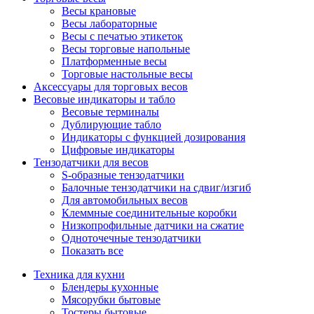
Весы крановые
Весы лабораторные
Весы с печатью этикеток
Весы торговые напольные
Платформенные весы
Торговые настольные весы
Аксессуары для торговых весов
Весовые индикаторы и табло
Весовые терминалы
Дублирующие табло
Индикаторы с функцией дозирования
Цифровые индикаторы
Тензодатчики для весов
S-образные тензодатчики
Балочные тензодатчики на сдвиг/изгиб
Для автомобильных весов
Клеммные соединительные коробки
Низкопрофильные датчики на сжатие
Одноточечные тензодатчики
Показать все
Техника для кухни
Блендеры кухонные
Мясорубки бытовые
Тостеры бытовые