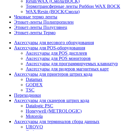
Resin/WAX (Смола/ВОСК)
Термотрансферные ленты Риббон WAX ВОСК
WAX/Resin (ВОСК/Смола)
Чековые термо ленты
Этикет-ленты Полипропилен
Этикет-ленты Полуглянец
Этикет-ленты Термо
Аксессуары для весового оборудования
Аксессуары для POS-оборудования
Аксессуары для POS дисплеев
Аксессуары для POS мониторов
Аксессуары для программируемых клавиатур
Аксессуары для ридеров магнитных карт
Аксессуары для принтеров штрих кода
Datamax
GODEX
TSC
Переходники
Аксессуары для сканеров штрих кода
Datalogic PSC
Honeywell (METROLOGIC)
Motorola
Аксессуары для терминалов сбора данных
UROVO