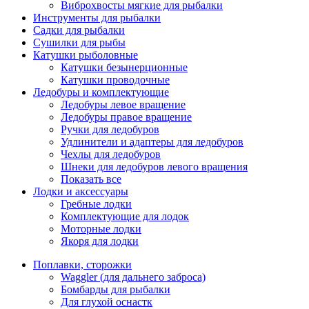
Виброхвосты мягкие для рыбалки
Инструменты для рыбалки
Садки для рыбалки
Сушилки для рыбы
Катушки рыболовные
Катушки безынерционные
Катушки проводочные
Ледобуры и комплектующие
Ледобуры левое вращение
Ледобуры правое вращение
Ручки для ледобуров
Удлинители и адаптеры для ледобуров
Чехлы для ледобуров
Шнеки для ледобуров левого вращения
Показать все
Лодки и аксессуары
Гребные лодки
Комплектующие для лодок
Моторные лодки
Якоря для лодки
Поплавки, сторожки
Waggler (для дальнего заброса)
Бомбарды для рыбалки
Для глухой оснастк