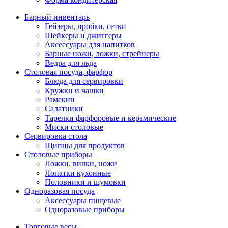
Барный инвентарь
Гейзеры, пробки, сетки
Шейкеры и джиггеры
Аксессуары для напитков
Барные ножи, ложки, стрейнеры
Ведра для льда
Столовая посуда, фарфор
Блюда для сервировки
Кружки и чашки
Рамекин
Салатники
Тарелки фарфоровые и керамические
Миски столовые
Сервировка стола
Щипцы для продуктов
Столовые приборы
Ложки, вилки, ножи
Лопатки кухонные
Половники и шумовки
Одноразовая посуда
Аксессуары пищевые
Одноразовые приборы
Торговые весы