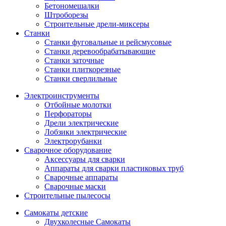
Бетономешалки
Штроборезы
Строительные дрели-миксеры
Станки
Станки фуговальные и рейсмусовые
Станки деревообрабатывающие
Станки заточные
Станки плиткорезные
Станки сверлильные
Электроинструменты
Отбойные молотки
Перфораторы
Дрели электрические
Лобзики электрические
Электрорубанки
Сварочное оборудование
Аксессуары для сварки
Аппараты для сварки пластиковых труб
Сварочные аппараты
Сварочные маски
Строительные пылесосы
Самокаты детские
Двухколесные Cамокаты