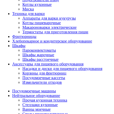
Котлы кухонные
Миска
Техника для варки
Аппараты для варки кукурузы
Котлы пищеварочные
Макароноварки электрические
Термостаты для приготовления пищи
Фритюрницы
Хлебопекарное и кондитерское оборудование
Шкафы
Пароконвектоматы
Шкафы жарочные
Шкафы расстоечные
Аксессуары для пищевого оборудования
Насадки и диски для пищевого оборудования
Корзины для фритюрниц
Посудомоечные кассеты
Измельчители отходов
Посудомоечные машины
Нейтральное оборудование
Прочая кухонная техника
Стеллажи кухонные
Ванны моечные
Столы производственные