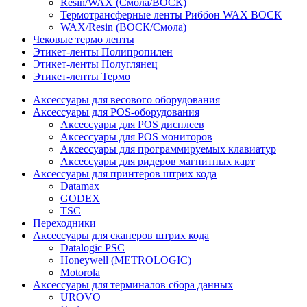
Resin/WAX (Смола/ВОСК)
Термотрансферные ленты Риббон WAX ВОСК
WAX/Resin (ВОСК/Смола)
Чековые термо ленты
Этикет-ленты Полипропилен
Этикет-ленты Полуглянец
Этикет-ленты Термо
Аксессуары для весового оборудования
Аксессуары для POS-оборудования
Аксессуары для POS дисплеев
Аксессуары для POS мониторов
Аксессуары для программируемых клавиатур
Аксессуары для ридеров магнитных карт
Аксессуары для принтеров штрих кода
Datamax
GODEX
TSC
Переходники
Аксессуары для сканеров штрих кода
Datalogic PSC
Honeywell (METROLOGIC)
Motorola
Аксессуары для терминалов сбора данных
UROVO