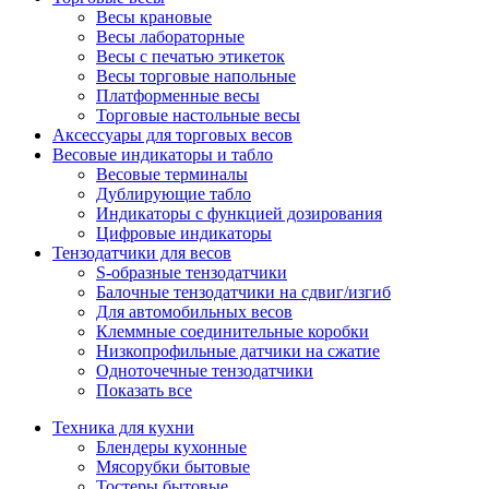
Весы крановые
Весы лабораторные
Весы с печатью этикеток
Весы торговые напольные
Платформенные весы
Торговые настольные весы
Аксессуары для торговых весов
Весовые индикаторы и табло
Весовые терминалы
Дублирующие табло
Индикаторы с функцией дозирования
Цифровые индикаторы
Тензодатчики для весов
S-образные тензодатчики
Балочные тензодатчики на сдвиг/изгиб
Для автомобильных весов
Клеммные соединительные коробки
Низкопрофильные датчики на сжатие
Одноточечные тензодатчики
Показать все
Техника для кухни
Блендеры кухонные
Мясорубки бытовые
Тостеры бытовые