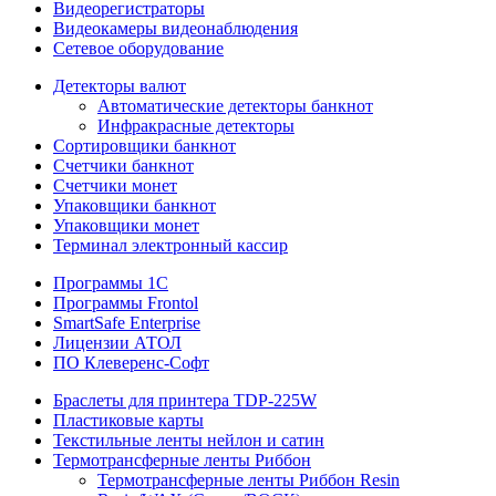
Видеорегистраторы
Видеокамеры видеонаблюдения
Сетевое оборудование
Детекторы валют
Автоматические детекторы банкнот
Инфракрасные детекторы
Сортировщики банкнот
Счетчики банкнот
Счетчики монет
Упаковщики банкнот
Упаковщики монет
Терминал электронный кассир
Программы 1C
Программы Frontol
SmartSafe Enterprise
Лицензии АТОЛ
ПО Клеверенс-Софт
Браслеты для принтера TDP-225W
Пластиковые карты
Текстильные ленты нейлон и сатин
Термотрансферные ленты Риббон
Термотрансферные ленты Риббон Resin