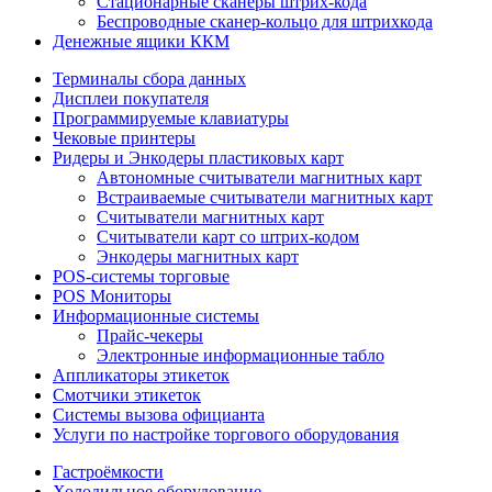
Стационарные сканеры штрих-кода
Беспроводные сканер-кольцо для штрихкода
Денежные ящики ККМ
Терминалы сбора данных
Дисплеи покупателя
Программируемые клавиатуры
Чековые принтеры
Ридеры и Энкодеры пластиковых карт
Автономные считыватели магнитных карт
Встраиваемые считыватели магнитных карт
Считыватели магнитных карт
Считыватели карт со штрих-кодом
Энкодеры магнитных карт
POS-системы торговые
POS Мониторы
Информационные системы
Прайс-чекеры
Электронные информационные табло
Аппликаторы этикеток
Смотчики этикеток
Системы вызова официанта
Услуги по настройке торгового оборудования
Гастроёмкости
Холодильное оборудование