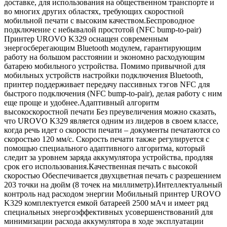
доставке, для использования на общественном транспорте и
во многих других областях, требующих скоростной
мобильной печати с высоким качеством.Беспроводное
подключение с небывалой простотой (NFC bump-to-pair)
Принтер UROVO K329 оснащен современным
энергосберегающим Bluetooth модулем, гарантирующим
работу на большом расстоянии и экономно расходующим
батарею мобильного устройства. Помимо привычной для
мобильных устройств настройки подключения Bluetooth,
принтер поддерживает передачу пассивных тэгов NFC для
быстрого подключения (NFC bump-to-pair), делая работу с ним
еще проще и удобнее.Адаптивный алгоритм
высокоскоростной печати Без преувеличения можно сказать,
что UROVO K329 является одним из лидеров в своем классе,
когда речь идет о скорости печати – документы печатаются со
скоростью 120 мм/с. Скорость печати также регулируется с
помощью специального адаптивного алгоритма, который
следит за уровнем заряда аккумулятора устройства, продляя
срок его использования.Качественная печать с высокой
скоростью Обеспечивается двухцветная печать с разрешением
203 точки на дюйм (8 точек на миллиметр).Интеллектуальный
контроль над расходом энергии Мобильный принтер UROVO
K329 комплектуется емкой батареей 2500 мАч и имеет ряд
специальных энергоэффективных усовершенствований для
минимизации расхода аккумулятора в ходе эксплуатации