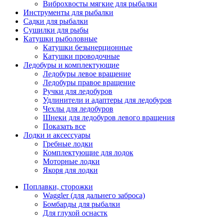
Виброхвосты мягкие для рыбалки
Инструменты для рыбалки
Садки для рыбалки
Сушилки для рыбы
Катушки рыболовные
Катушки безынерционные
Катушки проводочные
Ледобуры и комплектующие
Ледобуры левое вращение
Ледобуры правое вращение
Ручки для ледобуров
Удлинители и адаптеры для ледобуров
Чехлы для ледобуров
Шнеки для ледобуров левого вращения
Показать все
Лодки и аксессуары
Гребные лодки
Комплектующие для лодок
Моторные лодки
Якоря для лодки
Поплавки, сторожки
Waggler (для дальнего заброса)
Бомбарды для рыбалки
Для глухой оснастк