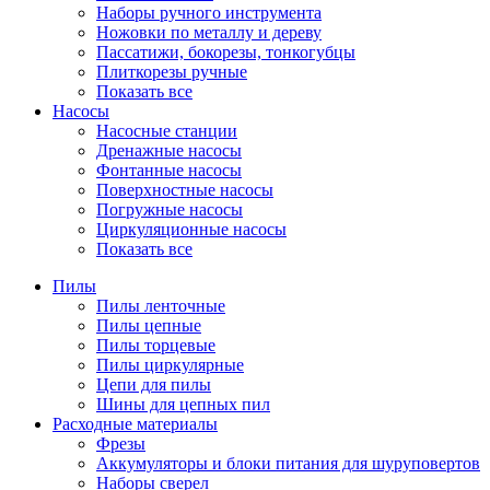
Наборы ручного инструмента
Ножовки по металлу и дереву
Пассатижи, бокорезы, тонкогубцы
Плиткорезы ручные
Показать все
Насосы
Насосные станции
Дренажные насосы
Фонтанные насосы
Поверхностные насосы
Погружные насосы
Циркуляционные насосы
Показать все
Пилы
Пилы ленточные
Пилы цепные
Пилы торцевые
Пилы циркулярные
Цепи для пилы
Шины для цепных пил
Расходные материалы
Фрезы
Аккумуляторы и блоки питания для шуруповертов
Наборы сверел