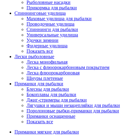
Рыболовные насадки
Прикормка для рыбалки
Спиннинговые удилища
Маховые удилища для рыбалки
Проводочные удилища
Спиннинги для рыбалки
Универсальные удилища
Удочки зимнии
Фидерные удилища
Показать все
Лески рыболовные
Леска монофильная
Леска с флюорокарбоновым покрытием
Леска флюорокарбоновая
Шнуры плетеные
Приманки для рыбалки
Блесны для рыбалки
Бокоплавы для рыбалки
Джиг-стримеры для рыбалки
Лягушки и мыши незацепляйки для рыбалки
Поролоновые рыбки-приманки для рыбалки
Приманки оснащенные
Показать все
Приманки мягкие для рыбалки