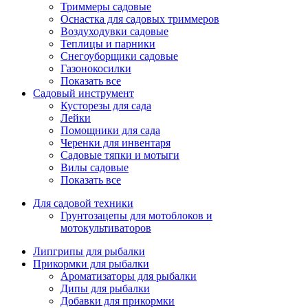
Триммеры садовые
Оснастка для садовых триммеров
Воздуходувки садовые
Теплицы и парники
Снегоуборщики садовые
Газонокосилки
Показать все
Садовый инструмент
Кусторезы для сада
Лейки
Помощники для сада
Черенки для инвентаря
Садовые тяпки и мотыги
Вилы садовые
Показать все
Для садовой техники
Грунтозацепы для мотоблоков и
мотокультиваторов
Липгрипы для рыбалки
Прикормки для рыбалки
Ароматизаторы для рыбалки
Дипы для рыбалки
Добавки для прикормки