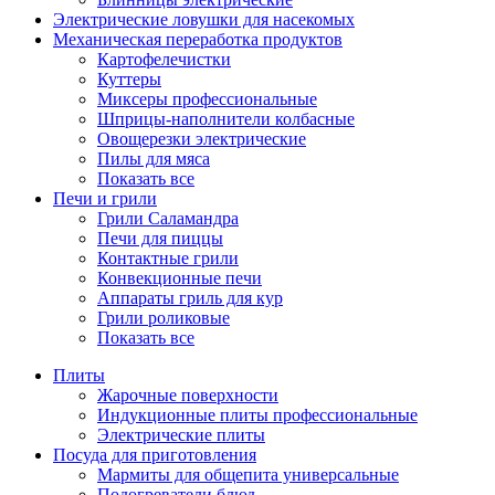
Электрические ловушки для насекомых
Механическая переработка продуктов
Картофелечистки
Куттеры
Миксеры профессиональные
Шприцы-наполнители колбасные
Овощерезки электрические
Пилы для мяса
Показать все
Печи и грили
Грили Саламандра
Печи для пиццы
Контактные грили
Конвекционные печи
Аппараты гриль для кур
Грили роликовые
Показать все
Плиты
Жарочные поверхности
Индукционные плиты профессиональные
Электрические плиты
Посуда для приготовления
Мармиты для общепита универсальные
Подогреватели блюд