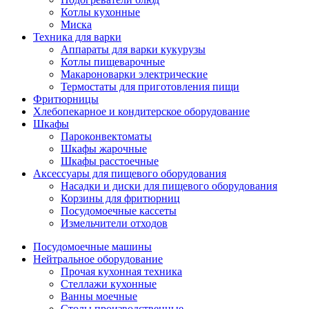
Котлы кухонные
Миска
Техника для варки
Аппараты для варки кукурузы
Котлы пищеварочные
Макароноварки электрические
Термостаты для приготовления пищи
Фритюрницы
Хлебопекарное и кондитерское оборудование
Шкафы
Пароконвектоматы
Шкафы жарочные
Шкафы расстоечные
Аксессуары для пищевого оборудования
Насадки и диски для пищевого оборудования
Корзины для фритюрниц
Посудомоечные кассеты
Измельчители отходов
Посудомоечные машины
Нейтральное оборудование
Прочая кухонная техника
Стеллажи кухонные
Ванны моечные
Столы производственные