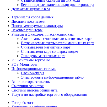
Стационарные сканеры штрих-кода
Беспроводные сканер-кольцо для штрихкода
Денежные ящики ККМ
Терминалы сбора данных
Дисплеи покупателя
Программируемые клавиатуры
Чековые принтеры
Ридеры и Энкодеры пластиковых карт
Автономные считыватели магнитных карт
Встраиваемые считыватели магнитных карт
Считыватели магнитных карт
Считыватели карт со штрих-кодом
Энкодеры магнитных карт
POS-системы торговые
POS Мониторы
Информационные системы
Прайс-чекеры
Электронные информационные табло
Аппликаторы этикеток
Смотчики этикеток
Системы вызова официанта
Услуги по настройке торгового оборудования
Гастроёмкости
Холодильное оборудование