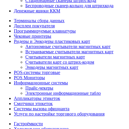
Стационарные сканеры штрих-кода
Беспроводные сканер-кольцо для штрихкода
Денежные ящики ККМ
Терминалы сбора данных
Дисплеи покупателя
Программируемые клавиатуры
Чековые принтеры
Ридеры и Энкодеры пластиковых карт
Автономные считыватели магнитных карт
Встраиваемые считыватели магнитных карт
Считыватели магнитных карт
Считыватели карт со штрих-кодом
Энкодеры магнитных карт
POS-системы торговые
POS Мониторы
Информационные системы
Прайс-чекеры
Электронные информационные табло
Аппликаторы этикеток
Смотчики этикеток
Системы вызова официанта
Услуги по настройке торгового оборудования
Гастроёмкости
Холодильное оборудование