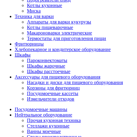
Котлы кухонные
Миска
Техника для варки
Аппараты для варки кукурузы
Котлы пищеварочные
Макароноварки электрические
Термостаты для приготовления пищи
Фритюрницы
Хлебопекарное и кондитерское оборудование
Шкафы
Пароконвектоматы
Шкафы жарочные
Шкафы расстоечные
Аксессуары для пищевого оборудования
Насадки и диски для пищевого оборудования
Корзины для фритюрниц
Посудомоечные кассеты
Измельчители отходов
Посудомоечные машины
Нейтральное оборудование
Прочая кухонная техника
Стеллажи кухонные
Ванны моечные
Столы производственные