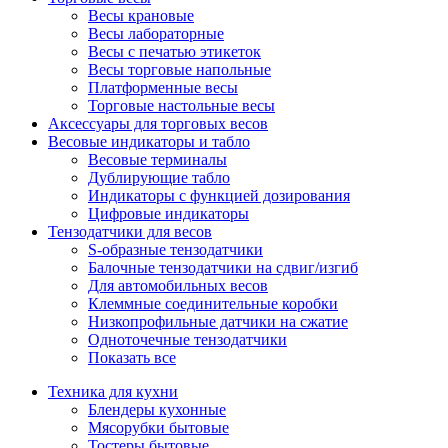
Весы крановые
Весы лабораторные
Весы с печатью этикеток
Весы торговые напольные
Платформенные весы
Торговые настольные весы
Аксессуары для торговых весов
Весовые индикаторы и табло
Весовые терминалы
Дублирующие табло
Индикаторы с функцией дозирования
Цифровые индикаторы
Тензодатчики для весов
S-образные тензодатчики
Балочные тензодатчики на сдвиг/изгиб
Для автомобильных весов
Клеммные соединительные коробки
Низкопрофильные датчики на сжатие
Одноточечные тензодатчики
Показать все
Техника для кухни
Блендеры кухонные
Мясорубки бытовые
Тостеры бытовые