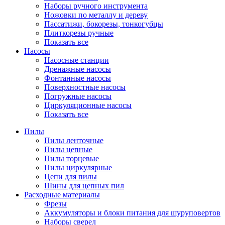
Наборы ручного инструмента
Ножовки по металлу и дереву
Пассатижи, бокорезы, тонкогубцы
Плиткорезы ручные
Показать все
Насосы
Насосные станции
Дренажные насосы
Фонтанные насосы
Поверхностные насосы
Погружные насосы
Циркуляционные насосы
Показать все
Пилы
Пилы ленточные
Пилы цепные
Пилы торцевые
Пилы циркулярные
Цепи для пилы
Шины для цепных пил
Расходные материалы
Фрезы
Аккумуляторы и блоки питания для шуруповертов
Наборы сверел