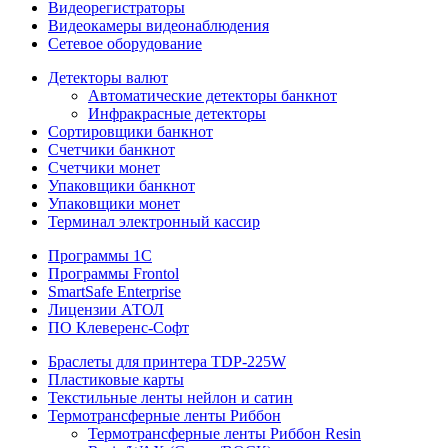
Видеорегистраторы
Видеокамеры видеонаблюдения
Сетевое оборудование
Детекторы валют
Автоматические детекторы банкнот
Инфракрасные детекторы
Сортировщики банкнот
Счетчики банкнот
Счетчики монет
Упаковщики банкнот
Упаковщики монет
Терминал электронный кассир
Программы 1C
Программы Frontol
SmartSafe Enterprise
Лицензии АТОЛ
ПО Клеверенс-Софт
Браслеты для принтера TDP-225W
Пластиковые карты
Текстильные ленты нейлон и сатин
Термотрансферные ленты Риббон
Термотрансферные ленты Риббон Resin