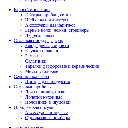
Барный инвентарь
Гейзеры, пробки, сетки
Шейкеры и джиггеры
Аксессуары для напитков
Барные ножи, ложки, стрейнеры
Ведра для льда
Столовая посуда, фарфор
Блюда для сервировки
Кружки и чашки
Рамекин
Салатники
Тарелки фарфоровые и керамические
Миски столовые
Сервировка стола
Щипцы для продуктов
Столовые приборы
Ложки, вилки, ножи
Лопатки кухонные
Половники и шумовки
Одноразовая посуда
Аксессуары пищевые
Одноразовые приборы
Торговые весы