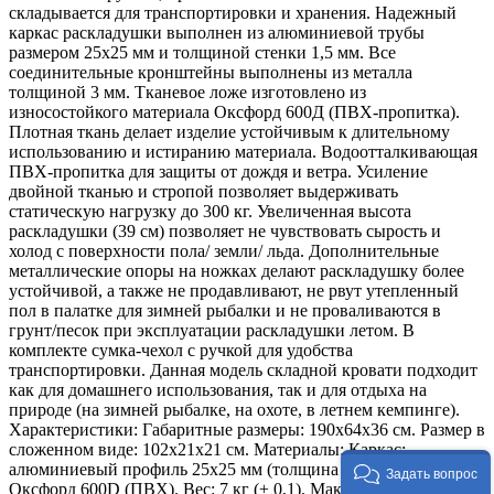
складывается для транспортировки и хранения. Надежный
каркас раскладушки выполнен из алюминиевой трубы
размером 25х25 мм и толщиной стенки 1,5 мм. Все
соединительные кронштейны выполнены из металла
толщиной 3 мм. Тканевое ложе изготовлено из
износостойкого материала Оксфорд 600Д (ПВХ-пропитка).
Плотная ткань делает изделие устойчивым к длительному
использованию и истиранию материала. Водоотталкивающая
ПВХ-пропитка для защиты от дождя и ветра. Усиление
двойной тканью и стропой позволяет выдерживать
статическую нагрузку до 300 кг. Увеличенная высота
раскладушки (39 см) позволяет не чувствовать сырость и
холод с поверхности пола/ земли/ льда. Дополнительные
металлические опоры на ножках делают раскладушку более
устойчивой, а также не продавливают, не рвут утепленный
пол в палатке для зимней рыбалки и не проваливаются в
грунт/песок при эксплуатации раскладушки летом. В
комплекте сумка-чехол с ручкой для удобства
транспортировки. Данная модель складной кровати подходит
как для домашнего использования, так и для отдыха на
природе (на зимней рыбалке, на охоте, в летнем кемпинге).
Характеристики: Габаритные размеры: 190x64х36 см. Размер в
сложенном виде: 102x21x21 см. Материалы: Каркас:
алюминиевый профиль 25х25 мм (толщина 1,5мм). Ткань:
Задать вопрос
Оксфорд 600D (ПВХ). Вес: 7 кг (± 0,1). Максимальная