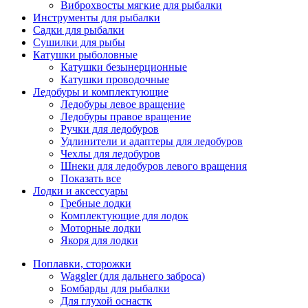
Виброхвосты мягкие для рыбалки
Инструменты для рыбалки
Садки для рыбалки
Сушилки для рыбы
Катушки рыболовные
Катушки безынерционные
Катушки проводочные
Ледобуры и комплектующие
Ледобуры левое вращение
Ледобуры правое вращение
Ручки для ледобуров
Удлинители и адаптеры для ледобуров
Чехлы для ледобуров
Шнеки для ледобуров левого вращения
Показать все
Лодки и аксессуары
Гребные лодки
Комплектующие для лодок
Моторные лодки
Якоря для лодки
Поплавки, сторожки
Waggler (для дальнего заброса)
Бомбарды для рыбалки
Для глухой оснастк