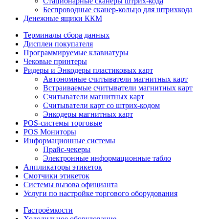
Стационарные сканеры штрих-кода
Беспроводные сканер-кольцо для штрихкода
Денежные ящики ККМ
Терминалы сбора данных
Дисплеи покупателя
Программируемые клавиатуры
Чековые принтеры
Ридеры и Энкодеры пластиковых карт
Автономные считыватели магнитных карт
Встраиваемые считыватели магнитных карт
Считыватели магнитных карт
Считыватели карт со штрих-кодом
Энкодеры магнитных карт
POS-системы торговые
POS Мониторы
Информационные системы
Прайс-чекеры
Электронные информационные табло
Аппликаторы этикеток
Смотчики этикеток
Системы вызова официанта
Услуги по настройке торгового оборудования
Гастроёмкости
Холодильное оборудование