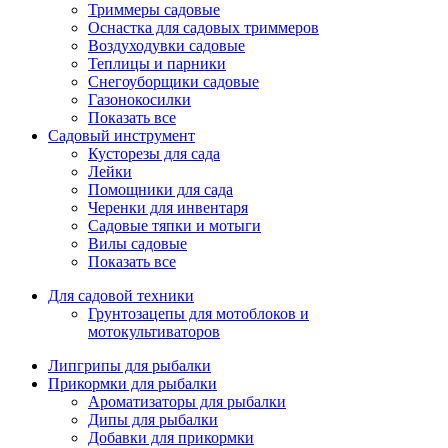
Триммеры садовые
Оснастка для садовых триммеров
Воздуходувки садовые
Теплицы и парники
Снегоуборщики садовые
Газонокосилки
Показать все
Садовый инструмент
Кусторезы для сада
Лейки
Помощники для сада
Черенки для инвентаря
Садовые тяпки и мотыги
Вилы садовые
Показать все
Для садовой техники
Грунтозацепы для мотоблоков и
мотокультиваторов
Липгрипы для рыбалки
Прикормки для рыбалки
Ароматизаторы для рыбалки
Дипы для рыбалки
Добавки для прикормки