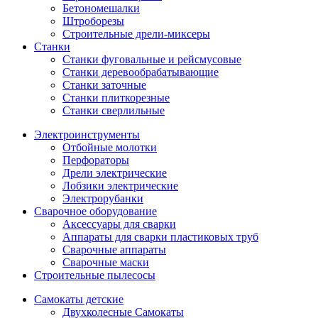
Бетономешалки
Штроборезы
Строительные дрели-миксеры
Станки
Станки фуговальные и рейсмусовые
Станки деревообрабатывающие
Станки заточные
Станки плиткорезные
Станки сверлильные
Электроинструменты
Отбойные молотки
Перфораторы
Дрели электрические
Лобзики электрические
Электрорубанки
Сварочное оборудование
Аксессуары для сварки
Аппараты для сварки пластиковых труб
Сварочные аппараты
Сварочные маски
Строительные пылесосы
Самокаты детские
Двухколесные Cамокаты