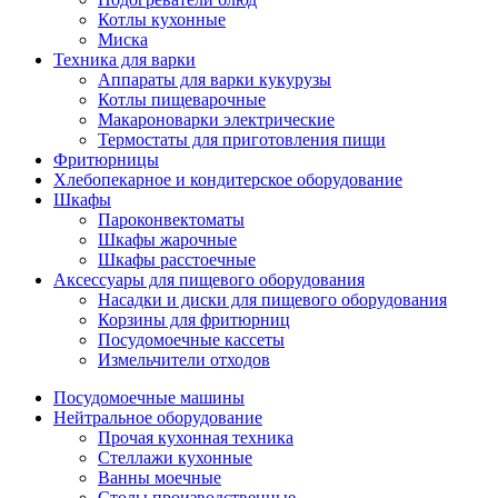
Котлы кухонные
Миска
Техника для варки
Аппараты для варки кукурузы
Котлы пищеварочные
Макароноварки электрические
Термостаты для приготовления пищи
Фритюрницы
Хлебопекарное и кондитерское оборудование
Шкафы
Пароконвектоматы
Шкафы жарочные
Шкафы расстоечные
Аксессуары для пищевого оборудования
Насадки и диски для пищевого оборудования
Корзины для фритюрниц
Посудомоечные кассеты
Измельчители отходов
Посудомоечные машины
Нейтральное оборудование
Прочая кухонная техника
Стеллажи кухонные
Ванны моечные
Столы производственные