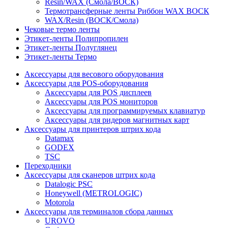
Resin/WAX (Смола/ВОСК)
Термотрансферные ленты Риббон WAX ВОСК
WAX/Resin (ВОСК/Смола)
Чековые термо ленты
Этикет-ленты Полипропилен
Этикет-ленты Полуглянец
Этикет-ленты Термо
Аксессуары для весового оборудования
Аксессуары для POS-оборудования
Аксессуары для POS дисплеев
Аксессуары для POS мониторов
Аксессуары для программируемых клавиатур
Аксессуары для ридеров магнитных карт
Аксессуары для принтеров штрих кода
Datamax
GODEX
TSC
Переходники
Аксессуары для сканеров штрих кода
Datalogic PSC
Honeywell (METROLOGIC)
Motorola
Аксессуары для терминалов сбора данных
UROVO