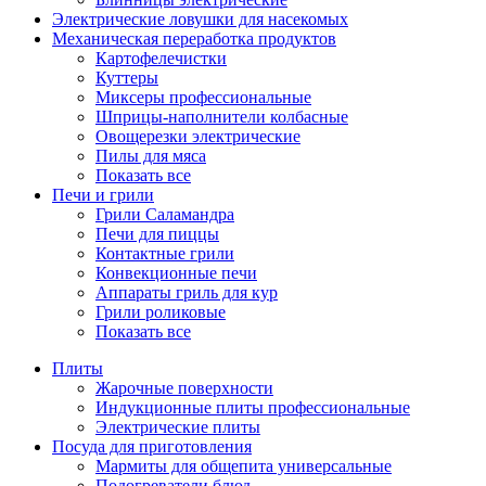
Электрические ловушки для насекомых
Механическая переработка продуктов
Картофелечистки
Куттеры
Миксеры профессиональные
Шприцы-наполнители колбасные
Овощерезки электрические
Пилы для мяса
Показать все
Печи и грили
Грили Саламандра
Печи для пиццы
Контактные грили
Конвекционные печи
Аппараты гриль для кур
Грили роликовые
Показать все
Плиты
Жарочные поверхности
Индукционные плиты профессиональные
Электрические плиты
Посуда для приготовления
Мармиты для общепита универсальные
Подогреватели блюд