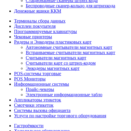
Стационарные сканеры штрих-кода
Беспроводные сканер-кольцо для штрихкода
Денежные ящики ККМ
Терминалы сбора данных
Дисплеи покупателя
Программируемые клавиатуры
Чековые принтеры
Ридеры и Энкодеры пластиковых карт
Автономные считыватели магнитных карт
Встраиваемые считыватели магнитных карт
Считыватели магнитных карт
Считыватели карт со штрих-кодом
Энкодеры магнитных карт
POS-системы торговые
POS Мониторы
Информационные системы
Прайс-чекеры
Электронные информационные табло
Аппликаторы этикеток
Смотчики этикеток
Системы вызова официанта
Услуги по настройке торгового оборудования
Гастроёмкости
Холодильное оборудование