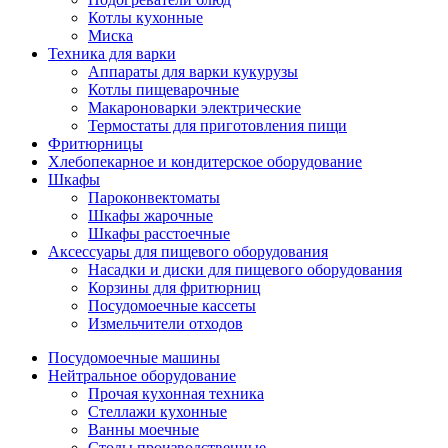
Котлы кухонные
Миска
Техника для варки
Аппараты для варки кукурузы
Котлы пищеварочные
Макароноварки электрические
Термостаты для приготовления пищи
Фритюрницы
Хлебопекарное и кондитерское оборудование
Шкафы
Пароконвектоматы
Шкафы жарочные
Шкафы расстоечные
Аксессуары для пищевого оборудования
Насадки и диски для пищевого оборудования
Корзины для фритюрниц
Посудомоечные кассеты
Измельчители отходов
Посудомоечные машины
Нейтральное оборудование
Прочая кухонная техника
Стеллажи кухонные
Ванны моечные
Столы производственные