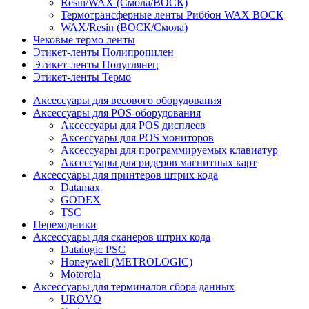
Resin/WAX (Смола/ВОСК)
Термотрансферные ленты Риббон WAX ВОСК
WAX/Resin (ВОСК/Смола)
Чековые термо ленты
Этикет-ленты Полипропилен
Этикет-ленты Полуглянец
Этикет-ленты Термо
Аксессуары для весового оборудования
Аксессуары для POS-оборудования
Аксессуары для POS дисплеев
Аксессуары для POS мониторов
Аксессуары для программируемых клавиатур
Аксессуары для ридеров магнитных карт
Аксессуары для принтеров штрих кода
Datamax
GODEX
TSC
Переходники
Аксессуары для сканеров штрих кода
Datalogic PSC
Honeywell (METROLOGIC)
Motorola
Аксессуары для терминалов сбора данных
UROVO