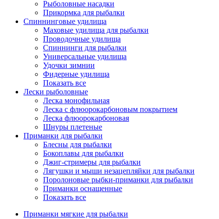
Рыболовные насадки
Прикормка для рыбалки
Спиннинговые удилища
Маховые удилища для рыбалки
Проводочные удилища
Спиннинги для рыбалки
Универсальные удилища
Удочки зимнии
Фидерные удилища
Показать все
Лески рыболовные
Леска монофильная
Леска с флюорокарбоновым покрытием
Леска флюорокарбоновая
Шнуры плетеные
Приманки для рыбалки
Блесны для рыбалки
Бокоплавы для рыбалки
Джиг-стримеры для рыбалки
Лягушки и мыши незацепляйки для рыбалки
Поролоновые рыбки-приманки для рыбалки
Приманки оснащенные
Показать все
Приманки мягкие для рыбалки