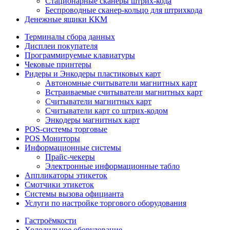
Стационарные сканеры штрих-кода
Беспроводные сканер-кольцо для штрихкода
Денежные ящики ККМ
Терминалы сбора данных
Дисплеи покупателя
Программируемые клавиатуры
Чековые принтеры
Ридеры и Энкодеры пластиковых карт
Автономные считыватели магнитных карт
Встраиваемые считыватели магнитных карт
Считыватели магнитных карт
Считыватели карт со штрих-кодом
Энкодеры магнитных карт
POS-системы торговые
POS Мониторы
Информационные системы
Прайс-чекеры
Электронные информационные табло
Аппликаторы этикеток
Смотчики этикеток
Системы вызова официанта
Услуги по настройке торгового оборудования
Гастроёмкости
Холодильное оборудование