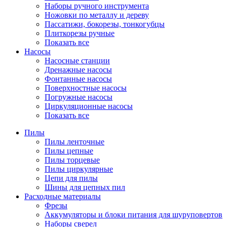
Наборы ручного инструмента
Ножовки по металлу и дереву
Пассатижи, бокорезы, тонкогубцы
Плиткорезы ручные
Показать все
Насосы
Насосные станции
Дренажные насосы
Фонтанные насосы
Поверхностные насосы
Погружные насосы
Циркуляционные насосы
Показать все
Пилы
Пилы ленточные
Пилы цепные
Пилы торцевые
Пилы циркулярные
Цепи для пилы
Шины для цепных пил
Расходные материалы
Фрезы
Аккумуляторы и блоки питания для шуруповертов
Наборы сверел