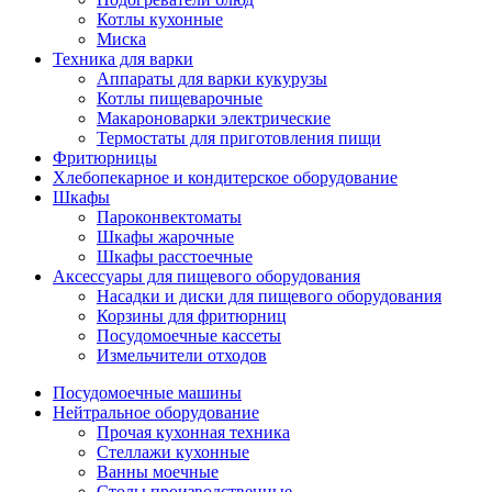
Котлы кухонные
Миска
Техника для варки
Аппараты для варки кукурузы
Котлы пищеварочные
Макароноварки электрические
Термостаты для приготовления пищи
Фритюрницы
Хлебопекарное и кондитерское оборудование
Шкафы
Пароконвектоматы
Шкафы жарочные
Шкафы расстоечные
Аксессуары для пищевого оборудования
Насадки и диски для пищевого оборудования
Корзины для фритюрниц
Посудомоечные кассеты
Измельчители отходов
Посудомоечные машины
Нейтральное оборудование
Прочая кухонная техника
Стеллажи кухонные
Ванны моечные
Столы производственные