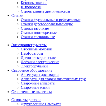
Бетономешалки
Штроборезы
Строительные дрели-миксеры
Станки
Станки фуговальные и рейсмусовые
Станки деревообрабатывающие
Станки заточные
Станки плиткорезные
Станки сверлильные
Электроинструменты
Отбойные молотки
Перфораторы
Дрели электрические
Лобзики электрические
Электрорубанки
Сварочное оборудование
Аксессуары для сварки
Аппараты для сварки пластиковых труб
Сварочные аппараты
Сварочные маски
Строительные пылесосы
Самокаты детские
Двухколесные Cамокаты