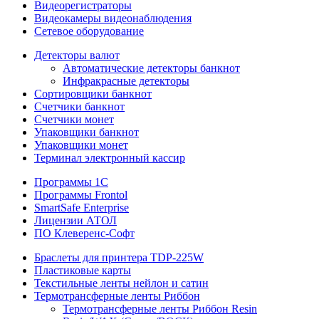
Видеорегистраторы
Видеокамеры видеонаблюдения
Сетевое оборудование
Детекторы валют
Автоматические детекторы банкнот
Инфракрасные детекторы
Сортировщики банкнот
Счетчики банкнот
Счетчики монет
Упаковщики банкнот
Упаковщики монет
Терминал электронный кассир
Программы 1C
Программы Frontol
SmartSafe Enterprise
Лицензии АТОЛ
ПО Клеверенс-Софт
Браслеты для принтера TDP-225W
Пластиковые карты
Текстильные ленты нейлон и сатин
Термотрансферные ленты Риббон
Термотрансферные ленты Риббон Resin