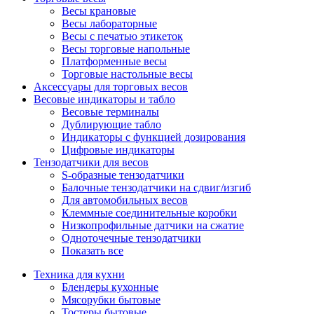
Весы крановые
Весы лабораторные
Весы с печатью этикеток
Весы торговые напольные
Платформенные весы
Торговые настольные весы
Аксессуары для торговых весов
Весовые индикаторы и табло
Весовые терминалы
Дублирующие табло
Индикаторы с функцией дозирования
Цифровые индикаторы
Тензодатчики для весов
S-образные тензодатчики
Балочные тензодатчики на сдвиг/изгиб
Для автомобильных весов
Клеммные соединительные коробки
Низкопрофильные датчики на сжатие
Одноточечные тензодатчики
Показать все
Техника для кухни
Блендеры кухонные
Мясорубки бытовые
Тостеры бытовые