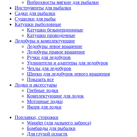
Виброхвосты мягкие для рыбалки
Инструменты для рыбалки
Садки для рыбалки
Сушилки для рыбы
Катушки рыболовные
Катушки безынерционные
Катушки проводочные
Ледобуры и комплектующие
Ледобуры левое вращение
Ледобуры правое вращение
Ручки для ледобуров
Удлинители и адаптеры для ледобуров
Чехлы для ледобуров
Шнеки для ледобуров левого вращения
Показать все
Лодки и аксессуары
Гребные лодки
Комплектующие для лодок
Моторные лодки
Якоря для лодки
Поплавки, сторожки
Waggler (для дальнего заброса)
Бомбарды для рыбалки
Для глухой оснастк