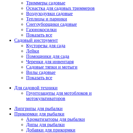
Триммеры садовые
Оснастка для садовых триммеров
Воздуходувки садовые
Теплицы и парники
Снегоуборщики садовые
Газонокосилки
Показать все
Садовый инструмент
Кусторезы для сада
Лейки
Помощники для сада
Черенки для инвентаря
Садовые тяпки и мотыги
Вилы садовые
Показать все
Для садовой техники
Грунтозацепы для мотоблоков и
мотокультиваторов
Липгрипы для рыбалки
Прикормки для рыбалки
Ароматизаторы для рыбалки
Дипы для рыбалки
Добавки для прикормки