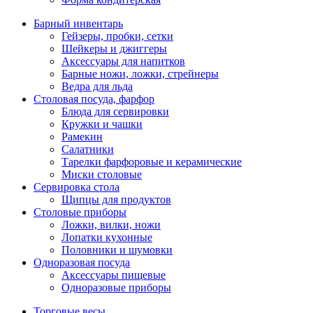
Барный инвентарь
Гейзеры, пробки, сетки
Шейкеры и джиггеры
Аксессуары для напитков
Барные ножи, ложки, стрейнеры
Ведра для льда
Столовая посуда, фарфор
Блюда для сервировки
Кружки и чашки
Рамекин
Салатники
Тарелки фарфоровые и керамические
Миски столовые
Сервировка стола
Щипцы для продуктов
Столовые приборы
Ложки, вилки, ножи
Лопатки кухонные
Половники и шумовки
Одноразовая посуда
Аксессуары пищевые
Одноразовые приборы
Торговые весы