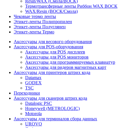
Resin/WAX (Смола/ВОСК)
Термотрансферные ленты Риббон WAX ВОСК
WAX/Resin (ВОСК/Смола)
Чековые термо ленты
Этикет-ленты Полипропилен
Этикет-ленты Полуглянец
Этикет-ленты Термо
Аксессуары для весового оборудования
Аксессуары для POS-оборудования
Аксессуары для POS дисплеев
Аксессуары для POS мониторов
Аксессуары для программируемых клавиатур
Аксессуары для ридеров магнитных карт
Аксессуары для принтеров штрих кода
Datamax
GODEX
TSC
Переходники
Аксессуары для сканеров штрих кода
Datalogic PSC
Honeywell (METROLOGIC)
Motorola
Аксессуары для терминалов сбора данных
UROVO