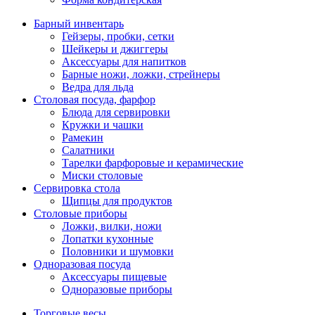
Барный инвентарь
Гейзеры, пробки, сетки
Шейкеры и джиггеры
Аксессуары для напитков
Барные ножи, ложки, стрейнеры
Ведра для льда
Столовая посуда, фарфор
Блюда для сервировки
Кружки и чашки
Рамекин
Салатники
Тарелки фарфоровые и керамические
Миски столовые
Сервировка стола
Щипцы для продуктов
Столовые приборы
Ложки, вилки, ножи
Лопатки кухонные
Половники и шумовки
Одноразовая посуда
Аксессуары пищевые
Одноразовые приборы
Торговые весы