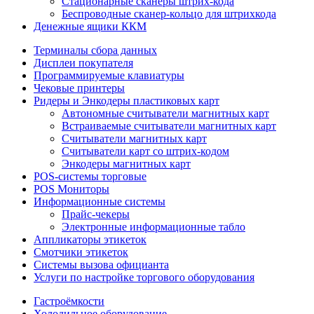
Стационарные сканеры штрих-кода
Беспроводные сканер-кольцо для штрихкода
Денежные ящики ККМ
Терминалы сбора данных
Дисплеи покупателя
Программируемые клавиатуры
Чековые принтеры
Ридеры и Энкодеры пластиковых карт
Автономные считыватели магнитных карт
Встраиваемые считыватели магнитных карт
Считыватели магнитных карт
Считыватели карт со штрих-кодом
Энкодеры магнитных карт
POS-системы торговые
POS Мониторы
Информационные системы
Прайс-чекеры
Электронные информационные табло
Аппликаторы этикеток
Смотчики этикеток
Системы вызова официанта
Услуги по настройке торгового оборудования
Гастроёмкости
Холодильное оборудование