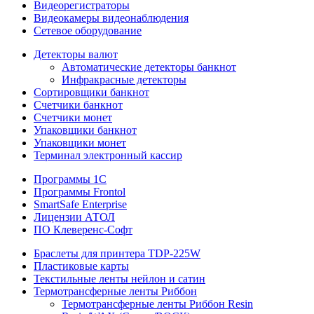
Видеорегистраторы
Видеокамеры видеонаблюдения
Сетевое оборудование
Детекторы валют
Автоматические детекторы банкнот
Инфракрасные детекторы
Сортировщики банкнот
Счетчики банкнот
Счетчики монет
Упаковщики банкнот
Упаковщики монет
Терминал электронный кассир
Программы 1C
Программы Frontol
SmartSafe Enterprise
Лицензии АТОЛ
ПО Клеверенс-Софт
Браслеты для принтера TDP-225W
Пластиковые карты
Текстильные ленты нейлон и сатин
Термотрансферные ленты Риббон
Термотрансферные ленты Риббон Resin