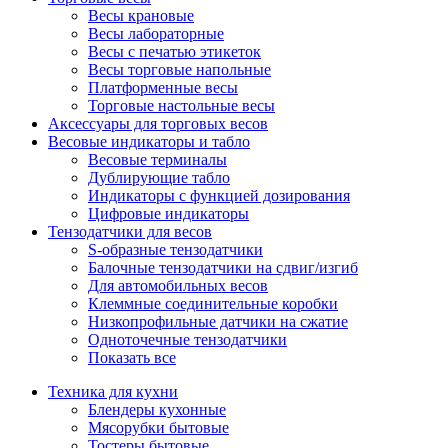
Весы крановые
Весы лабораторные
Весы с печатью этикеток
Весы торговые напольные
Платформенные весы
Торговые настольные весы
Аксессуары для торговых весов
Весовые индикаторы и табло
Весовые терминалы
Дублирующие табло
Индикаторы с функцией дозирования
Цифровые индикаторы
Тензодатчики для весов
S-образные тензодатчики
Балочные тензодатчики на сдвиг/изгиб
Для автомобильных весов
Клеммные соединительные коробки
Низкопрофильные датчики на сжатие
Одноточечные тензодатчики
Показать все
Техника для кухни
Блендеры кухонные
Мясорубки бытовые
Тостеры бытовые