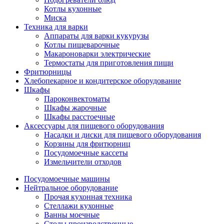
Котлы кухонные
Миска
Техника для варки
Аппараты для варки кукурузы
Котлы пищеварочные
Макароноварки электрические
Термостаты для приготовления пищи
Фритюрницы
Хлебопекарное и кондитерское оборудование
Шкафы
Пароконвектоматы
Шкафы жарочные
Шкафы расстоечные
Аксессуары для пищевого оборудования
Насадки и диски для пищевого оборудования
Корзины для фритюрниц
Посудомоечные кассеты
Измельчители отходов
Посудомоечные машины
Нейтральное оборудование
Прочая кухонная техника
Стеллажи кухонные
Ванны моечные
Столы производственные