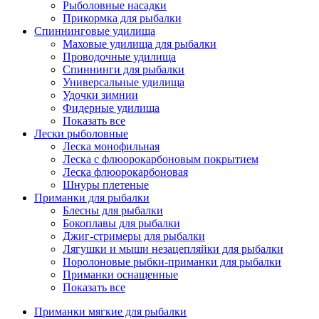
Рыболовные насадки
Прикормка для рыбалки
Спиннинговые удилища
Маховые удилища для рыбалки
Проводочные удилища
Спиннинги для рыбалки
Универсальные удилища
Удочки зимнии
Фидерные удилища
Показать все
Лески рыболовные
Леска монофильная
Леска с флюорокарбоновым покрытием
Леска флюорокарбоновая
Шнуры плетеные
Приманки для рыбалки
Блесны для рыбалки
Бокоплавы для рыбалки
Джиг-стримеры для рыбалки
Лягушки и мыши незацепляйки для рыбалки
Поролоновые рыбки-приманки для рыбалки
Приманки оснащенные
Показать все
Приманки мягкие для рыбалки