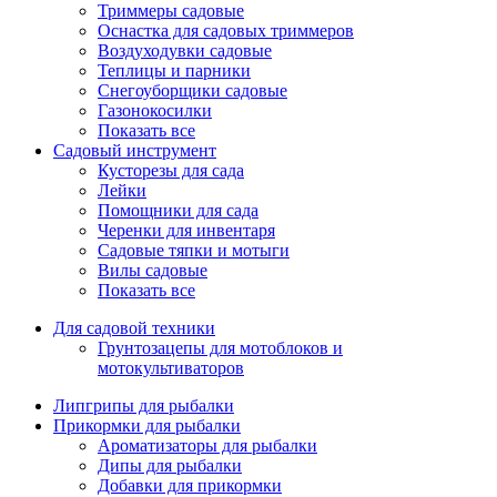
Триммеры садовые
Оснастка для садовых триммеров
Воздуходувки садовые
Теплицы и парники
Снегоуборщики садовые
Газонокосилки
Показать все
Садовый инструмент
Кусторезы для сада
Лейки
Помощники для сада
Черенки для инвентаря
Садовые тяпки и мотыги
Вилы садовые
Показать все
Для садовой техники
Грунтозацепы для мотоблоков и
мотокультиваторов
Липгрипы для рыбалки
Прикормки для рыбалки
Ароматизаторы для рыбалки
Дипы для рыбалки
Добавки для прикормки