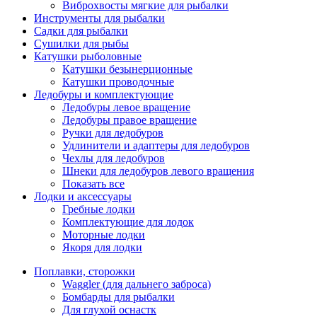
Виброхвосты мягкие для рыбалки
Инструменты для рыбалки
Садки для рыбалки
Сушилки для рыбы
Катушки рыболовные
Катушки безынерционные
Катушки проводочные
Ледобуры и комплектующие
Ледобуры левое вращение
Ледобуры правое вращение
Ручки для ледобуров
Удлинители и адаптеры для ледобуров
Чехлы для ледобуров
Шнеки для ледобуров левого вращения
Показать все
Лодки и аксессуары
Гребные лодки
Комплектующие для лодок
Моторные лодки
Якоря для лодки
Поплавки, сторожки
Waggler (для дальнего заброса)
Бомбарды для рыбалки
Для глухой оснастк