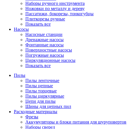
Наборы ручного инструмента
Ножовки по металлу и дереву
Пассатижи, бокорезы, тонкогубцы
Плиткорезы ручные
Показать все
Насосы
Насосные станции
Дренажные насосы
Фонтанные насосы
Поверхностные насосы
Погружные насосы
Циркуляционные насосы
Показать все
Пилы
Пилы ленточные
Пилы цепные
Пилы торцевые
Пилы циркулярные
Цепи для пилы
Шины для цепных пил
Расходные материалы
Фрезы
Аккумуляторы и блоки питания для шуруповертов
Наборы сверел