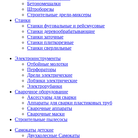
Бетономешалки
Штроборезы
Строительные дрели-миксеры
Станки
Станки фуговальные и рейсмусовые
Станки деревообрабатывающие
Станки заточные
Станки плиткорезные
Станки сверлильные
Электроинструменты
Отбойные молотки
Перфораторы
Дрели электрические
Лобзики электрические
Электрорубанки
Сварочное оборудование
Аксессуары для сварки
Аппараты для сварки пластиковых труб
Сварочные аппараты
Сварочные маски
Строительные пылесосы
Самокаты детские
Двухколесные Cамокаты