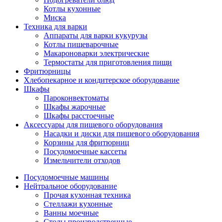
Котлы кухонные
Миска
Техника для варки
Аппараты для варки кукурузы
Котлы пищеварочные
Макароноварки электрические
Термостаты для приготовления пищи
Фритюрницы
Хлебопекарное и кондитерское оборудование
Шкафы
Пароконвектоматы
Шкафы жарочные
Шкафы расстоечные
Аксессуары для пищевого оборудования
Насадки и диски для пищевого оборудования
Корзины для фритюрниц
Посудомоечные кассеты
Измельчители отходов
Посудомоечные машины
Нейтральное оборудование
Прочая кухонная техника
Стеллажи кухонные
Ванны моечные
Столы производственные