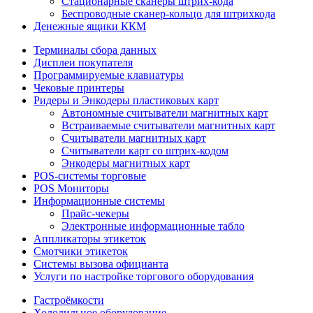
Стационарные сканеры штрих-кода
Беспроводные сканер-кольцо для штрихкода
Денежные ящики ККМ
Терминалы сбора данных
Дисплеи покупателя
Программируемые клавиатуры
Чековые принтеры
Ридеры и Энкодеры пластиковых карт
Автономные считыватели магнитных карт
Встраиваемые считыватели магнитных карт
Считыватели магнитных карт
Считыватели карт со штрих-кодом
Энкодеры магнитных карт
POS-системы торговые
POS Мониторы
Информационные системы
Прайс-чекеры
Электронные информационные табло
Аппликаторы этикеток
Смотчики этикеток
Системы вызова официанта
Услуги по настройке торгового оборудования
Гастроёмкости
Холодильное оборудование