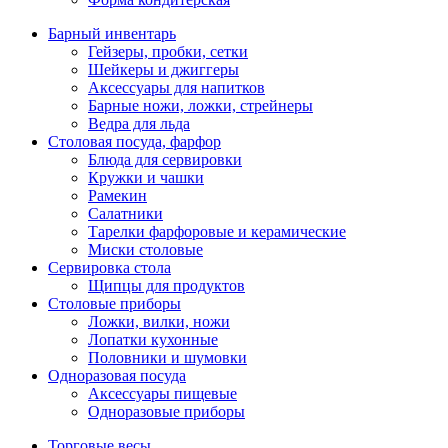
Барный инвентарь
Гейзеры, пробки, сетки
Шейкеры и джиггеры
Аксессуары для напитков
Барные ножи, ложки, стрейнеры
Ведра для льда
Столовая посуда, фарфор
Блюда для сервировки
Кружки и чашки
Рамекин
Салатники
Тарелки фарфоровые и керамические
Миски столовые
Сервировка стола
Щипцы для продуктов
Столовые приборы
Ложки, вилки, ножи
Лопатки кухонные
Половники и шумовки
Одноразовая посуда
Аксессуары пищевые
Одноразовые приборы
Торговые весы