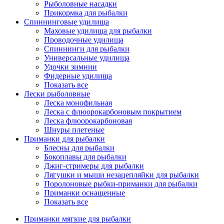
Рыболовные насадки
Прикормка для рыбалки
Спиннинговые удилища
Маховые удилища для рыбалки
Проводочные удилища
Спиннинги для рыбалки
Универсальные удилища
Удочки зимнии
Фидерные удилища
Показать все
Лески рыболовные
Леска монофильная
Леска с флюорокарбоновым покрытием
Леска флюорокарбоновая
Шнуры плетеные
Приманки для рыбалки
Блесны для рыбалки
Бокоплавы для рыбалки
Джиг-стримеры для рыбалки
Лягушки и мыши незацепляйки для рыбалки
Поролоновые рыбки-приманки для рыбалки
Приманки оснащенные
Показать все
Приманки мягкие для рыбалки