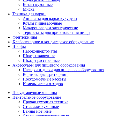
Котлы кухонные
Миска
Техника для варки
Аппараты для варки кукурузы
Котлы пищеварочные
Макароноварки электрические
Термостаты для приготовления пищи
Фритюрницы
Хлебопекарное и кондитерское оборудование
Шкафы
Пароконвектоматы
Шкафы жарочные
Шкафы расстоечные
Аксессуары для пищевого оборудования
Насадки и диски для пищевого оборудования
Корзины для фритюрниц
Посудомоечные кассеты
Измельчители отходов
Посудомоечные машины
Нейтральное оборудование
Прочая кухонная техника
Стеллажи кухонные
Ванны моечные
Столы производственные