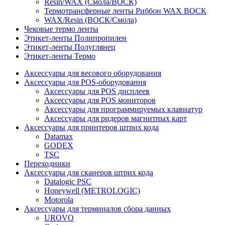
Resin/WAX (Смола/ВОСК)
Термотрансферные ленты Риббон WAX ВОСК
WAX/Resin (ВОСК/Смола)
Чековые термо ленты
Этикет-ленты Полипропилен
Этикет-ленты Полуглянец
Этикет-ленты Термо
Аксессуары для весового оборудования
Аксессуары для POS-оборудования
Аксессуары для POS дисплеев
Аксессуары для POS мониторов
Аксессуары для программируемых клавиатур
Аксессуары для ридеров магнитных карт
Аксессуары для принтеров штрих кода
Datamax
GODEX
TSC
Переходники
Аксессуары для сканеров штрих кода
Datalogic PSC
Honeywell (METROLOGIC)
Motorola
Аксессуары для терминалов сбора данных
UROVO