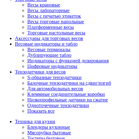
Весы крановые
Весы лабораторные
Весы с печатью этикеток
Весы торговые напольные
Платформенные весы
Торговые настольные весы
Аксессуары для торговых весов
Весовые индикаторы и табло
Весовые терминалы
Дублирующие табло
Индикаторы с функцией дозирования
Цифровые индикаторы
Тензодатчики для весов
S-образные тензодатчики
Балочные тензодатчики на сдвиг/изгиб
Для автомобильных весов
Клеммные соединительные коробки
Низкопрофильные датчики на сжатие
Одноточечные тензодатчики
Показать все
Техника для кухни
Блендеры кухонные
Мясорубки бытовые
Тостеры бытовые