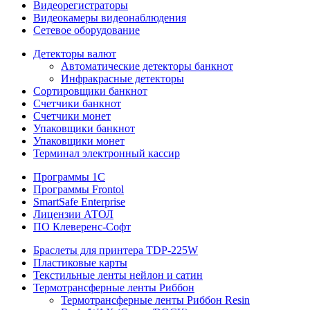
Видеорегистраторы
Видеокамеры видеонаблюдения
Сетевое оборудование
Детекторы валют
Автоматические детекторы банкнот
Инфракрасные детекторы
Сортировщики банкнот
Счетчики банкнот
Счетчики монет
Упаковщики банкнот
Упаковщики монет
Терминал электронный кассир
Программы 1C
Программы Frontol
SmartSafe Enterprise
Лицензии АТОЛ
ПО Клеверенс-Софт
Браслеты для принтера TDP-225W
Пластиковые карты
Текстильные ленты нейлон и сатин
Термотрансферные ленты Риббон
Термотрансферные ленты Риббон Resin