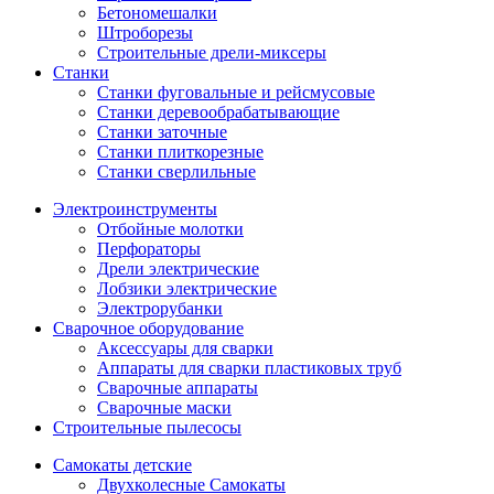
Бетономешалки
Штроборезы
Строительные дрели-миксеры
Станки
Станки фуговальные и рейсмусовые
Станки деревообрабатывающие
Станки заточные
Станки плиткорезные
Станки сверлильные
Электроинструменты
Отбойные молотки
Перфораторы
Дрели электрические
Лобзики электрические
Электрорубанки
Сварочное оборудование
Аксессуары для сварки
Аппараты для сварки пластиковых труб
Сварочные аппараты
Сварочные маски
Строительные пылесосы
Самокаты детские
Двухколесные Cамокаты