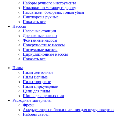
Наборы ручного инструмента
Ножовки по металлу и дереву
Пассатижи, бокорезы, тонкогубцы
Плиткорезы ручные
Показать все
Насосы
Насосные станции
Дренажные насосы
Фонтанные насосы
Поверхностные насосы
Погружные насосы
Циркуляционные насосы
Показать все
Пилы
Пилы ленточные
Пилы цепные
Пилы торцевые
Пилы циркулярные
Цепи для пилы
Шины для цепных пил
Расходные материалы
Фрезы
Аккумуляторы и блоки питания для шуруповертов
Наборы сверел