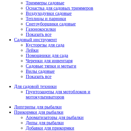
Триммеры садовые
Оснастка для садовых триммеров
Воздуходувки садовые
Теплицы и парники
Снегоуборщики садовые
Газонокосилки
Показать все
Садовый инструмент
Кусторезы для сада
Лейки
Помощники для сада
Черенки для инвентаря
Садовые тяпки и мотыги
Вилы садовые
Показать все
Для садовой техники
Грунтозацепы для мотоблоков и
мотокультиваторов
Липгрипы для рыбалки
Прикормки для рыбалки
Ароматизаторы для рыбалки
Дипы для рыбалки
Добавки для прикормки