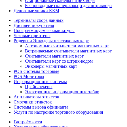
Стационарные сканеры штрих-кода
Беспроводные сканер-кольцо для штрихкода
Денежные ящики ККМ
Терминалы сбора данных
Дисплеи покупателя
Программируемые клавиатуры
Чековые принтеры
Ридеры и Энкодеры пластиковых карт
Автономные считыватели магнитных карт
Встраиваемые считыватели магнитных карт
Считыватели магнитных карт
Считыватели карт со штрих-кодом
Энкодеры магнитных карт
POS-системы торговые
POS Мониторы
Информационные системы
Прайс-чекеры
Электронные информационные табло
Аппликаторы этикеток
Смотчики этикеток
Системы вызова официанта
Услуги по настройке торгового оборудования
Гастроёмкости
Холодильное оборудование