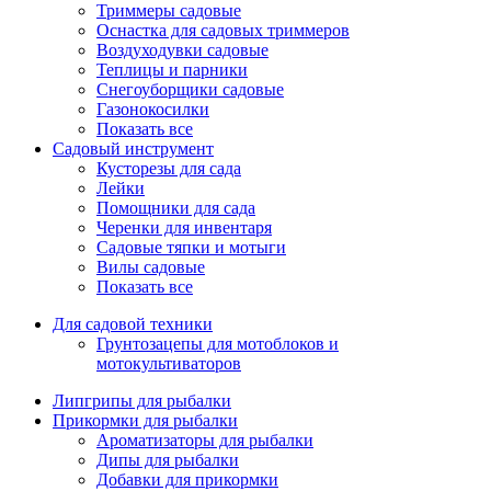
Триммеры садовые
Оснастка для садовых триммеров
Воздуходувки садовые
Теплицы и парники
Снегоуборщики садовые
Газонокосилки
Показать все
Садовый инструмент
Кусторезы для сада
Лейки
Помощники для сада
Черенки для инвентаря
Садовые тяпки и мотыги
Вилы садовые
Показать все
Для садовой техники
Грунтозацепы для мотоблоков и
мотокультиваторов
Липгрипы для рыбалки
Прикормки для рыбалки
Ароматизаторы для рыбалки
Дипы для рыбалки
Добавки для прикормки