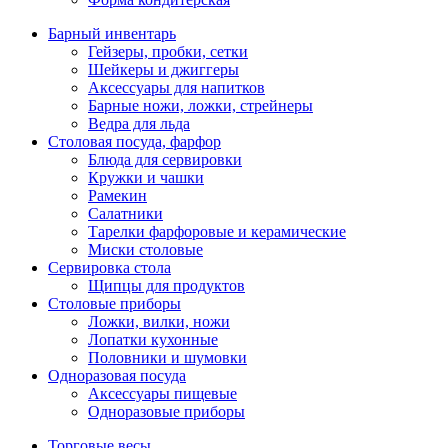
Барный инвентарь
Гейзеры, пробки, сетки
Шейкеры и джиггеры
Аксессуары для напитков
Барные ножи, ложки, стрейнеры
Ведра для льда
Столовая посуда, фарфор
Блюда для сервировки
Кружки и чашки
Рамекин
Салатники
Тарелки фарфоровые и керамические
Миски столовые
Сервировка стола
Щипцы для продуктов
Столовые приборы
Ложки, вилки, ножи
Лопатки кухонные
Половники и шумовки
Одноразовая посуда
Аксессуары пищевые
Одноразовые приборы
Торговые весы