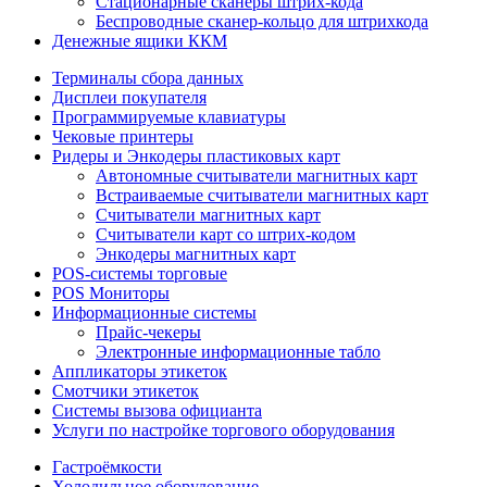
Стационарные сканеры штрих-кода
Беспроводные сканер-кольцо для штрихкода
Денежные ящики ККМ
Терминалы сбора данных
Дисплеи покупателя
Программируемые клавиатуры
Чековые принтеры
Ридеры и Энкодеры пластиковых карт
Автономные считыватели магнитных карт
Встраиваемые считыватели магнитных карт
Считыватели магнитных карт
Считыватели карт со штрих-кодом
Энкодеры магнитных карт
POS-системы торговые
POS Мониторы
Информационные системы
Прайс-чекеры
Электронные информационные табло
Аппликаторы этикеток
Смотчики этикеток
Системы вызова официанта
Услуги по настройке торгового оборудования
Гастроёмкости
Холодильное оборудование