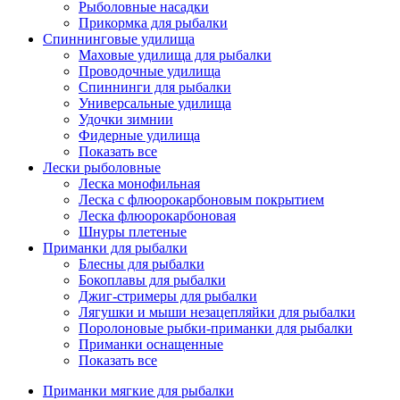
Рыболовные насадки
Прикормка для рыбалки
Спиннинговые удилища
Маховые удилища для рыбалки
Проводочные удилища
Спиннинги для рыбалки
Универсальные удилища
Удочки зимнии
Фидерные удилища
Показать все
Лески рыболовные
Леска монофильная
Леска с флюорокарбоновым покрытием
Леска флюорокарбоновая
Шнуры плетеные
Приманки для рыбалки
Блесны для рыбалки
Бокоплавы для рыбалки
Джиг-стримеры для рыбалки
Лягушки и мыши незацепляйки для рыбалки
Поролоновые рыбки-приманки для рыбалки
Приманки оснащенные
Показать все
Приманки мягкие для рыбалки