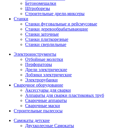
Бетономешалки
Штроборезы
Строительные дрели-миксеры
Станки
Станки фуговальные и рейсмусовые
Станки деревообрабатывающие
Станки заточные
Станки плиткорезные
Станки сверлильные
Электроинструменты
Отбойные молотки
Перфораторы
Дрели электрические
Лобзики электрические
Электрорубанки
Сварочное оборудование
Аксессуары для сварки
Аппараты для сварки пластиковых труб
Сварочные аппараты
Сварочные маски
Строительные пылесосы
Самокаты детские
Двухколесные Cамокаты