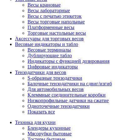
Весы крановые
Весы лабораторные
Весы с печатью этикеток
Весы торговые напольные
Платформенные весы
Торговые настольные весы
Аксессуары для торговых весов
Весовые индикаторы и табло
Весовые терминалы
Дублирующие табло
Индикаторы с функцией дозирования
Цифровые индикаторы
Тензодатчики для весов
S-образные тензодатчики
Балочные тензодатчики на сдвиг/изгиб
Для автомобильных весов
Клеммные соединительные коробки
Низкопрофильные датчики на сжатие
Одноточечные тензодатчики
Показать все
Техника для кухни
Блендеры кухонные
Мясорубки бытовые
Тостеры бытовые