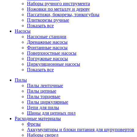
Наборы ручного инструмента
Ножовки по металлу и дереву
Пассатижи, бокорезы, тонкогубцы
Плиткорезы ручные
Показать все
Насосы
Насосные станции
Дренажные насосы
Фонтанные насосы
Поверхностные насосы
Погружные насосы
Циркуляционные насосы
Показать все
Пилы
Пилы ленточные
Пилы цепные
Пилы торцевые
Пилы циркулярные
Цепи для пилы
Шины для цепных пил
Расходные материалы
Фрезы
Аккумуляторы и блоки питания для шуруповертов
Наборы сверел