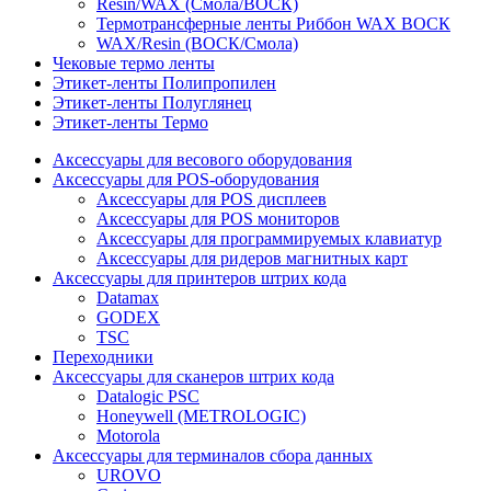
Resin/WAX (Смола/ВОСК)
Термотрансферные ленты Риббон WAX ВОСК
WAX/Resin (ВОСК/Смола)
Чековые термо ленты
Этикет-ленты Полипропилен
Этикет-ленты Полуглянец
Этикет-ленты Термо
Аксессуары для весового оборудования
Аксессуары для POS-оборудования
Аксессуары для POS дисплеев
Аксессуары для POS мониторов
Аксессуары для программируемых клавиатур
Аксессуары для ридеров магнитных карт
Аксессуары для принтеров штрих кода
Datamax
GODEX
TSC
Переходники
Аксессуары для сканеров штрих кода
Datalogic PSC
Honeywell (METROLOGIC)
Motorola
Аксессуары для терминалов сбора данных
UROVO