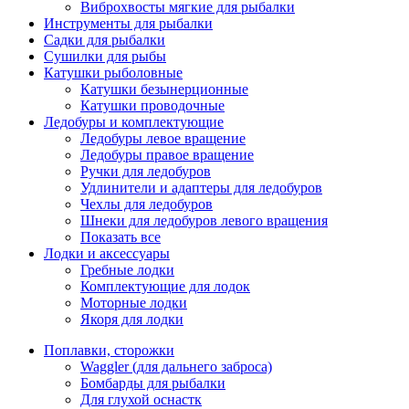
Виброхвосты мягкие для рыбалки
Инструменты для рыбалки
Садки для рыбалки
Сушилки для рыбы
Катушки рыболовные
Катушки безынерционные
Катушки проводочные
Ледобуры и комплектующие
Ледобуры левое вращение
Ледобуры правое вращение
Ручки для ледобуров
Удлинители и адаптеры для ледобуров
Чехлы для ледобуров
Шнеки для ледобуров левого вращения
Показать все
Лодки и аксессуары
Гребные лодки
Комплектующие для лодок
Моторные лодки
Якоря для лодки
Поплавки, сторожки
Waggler (для дальнего заброса)
Бомбарды для рыбалки
Для глухой оснастк