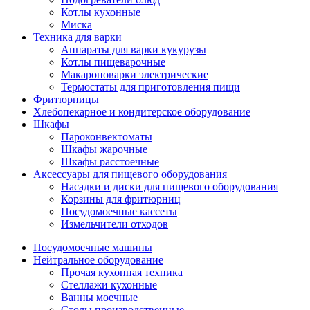
Котлы кухонные
Миска
Техника для варки
Аппараты для варки кукурузы
Котлы пищеварочные
Макароноварки электрические
Термостаты для приготовления пищи
Фритюрницы
Хлебопекарное и кондитерское оборудование
Шкафы
Пароконвектоматы
Шкафы жарочные
Шкафы расстоечные
Аксессуары для пищевого оборудования
Насадки и диски для пищевого оборудования
Корзины для фритюрниц
Посудомоечные кассеты
Измельчители отходов
Посудомоечные машины
Нейтральное оборудование
Прочая кухонная техника
Стеллажи кухонные
Ванны моечные
Столы производственные