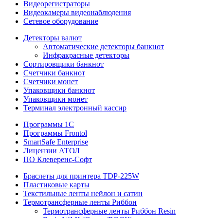
Видеорегистраторы
Видеокамеры видеонаблюдения
Сетевое оборудование
Детекторы валют
Автоматические детекторы банкнот
Инфракрасные детекторы
Сортировщики банкнот
Счетчики банкнот
Счетчики монет
Упаковщики банкнот
Упаковщики монет
Терминал электронный кассир
Программы 1C
Программы Frontol
SmartSafe Enterprise
Лицензии АТОЛ
ПО Клеверенс-Софт
Браслеты для принтера TDP-225W
Пластиковые карты
Текстильные ленты нейлон и сатин
Термотрансферные ленты Риббон
Термотрансферные ленты Риббон Resin