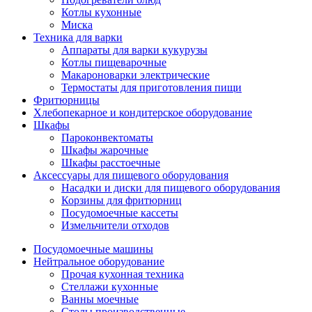
Котлы кухонные
Миска
Техника для варки
Аппараты для варки кукурузы
Котлы пищеварочные
Макароноварки электрические
Термостаты для приготовления пищи
Фритюрницы
Хлебопекарное и кондитерское оборудование
Шкафы
Пароконвектоматы
Шкафы жарочные
Шкафы расстоечные
Аксессуары для пищевого оборудования
Насадки и диски для пищевого оборудования
Корзины для фритюрниц
Посудомоечные кассеты
Измельчители отходов
Посудомоечные машины
Нейтральное оборудование
Прочая кухонная техника
Стеллажи кухонные
Ванны моечные
Столы производственные