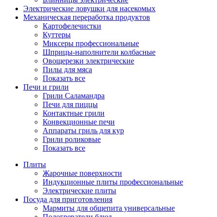
Электрические ловушки для насекомых
Механическая переработка продуктов
Картофелечистки
Куттеры
Миксеры профессиональные
Шприцы-наполнители колбасные
Овощерезки электрические
Пилы для мяса
Показать все
Печи и грили
Грили Саламандра
Печи для пиццы
Контактные грили
Конвекционные печи
Аппараты гриль для кур
Грили роликовые
Показать все
Плиты
Жарочные поверхности
Индукционные плиты профессиональные
Электрические плиты
Посуда для приготовления
Мармиты для общепита универсальные
Подогреватели блюд