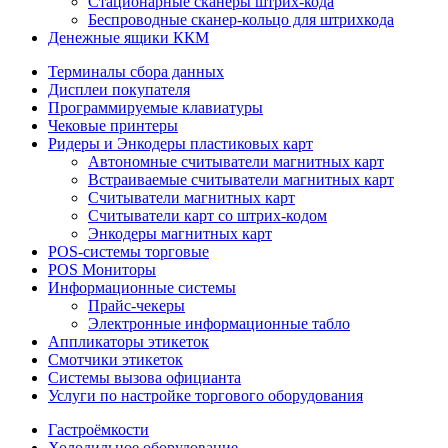
Стационарные сканеры штрих-кода
Беспроводные сканер-кольцо для штрихкода
Денежные ящики ККМ
Терминалы сбора данных
Дисплеи покупателя
Программируемые клавиатуры
Чековые принтеры
Ридеры и Энкодеры пластиковых карт
Автономные считыватели магнитных карт
Встраиваемые считыватели магнитных карт
Считыватели магнитных карт
Считыватели карт со штрих-кодом
Энкодеры магнитных карт
POS-системы торговые
POS Мониторы
Информационные системы
Прайс-чекеры
Электронные информационные табло
Аппликаторы этикеток
Смотчики этикеток
Системы вызова официанта
Услуги по настройке торгового оборудования
Гастроёмкости
Холодильное оборудование