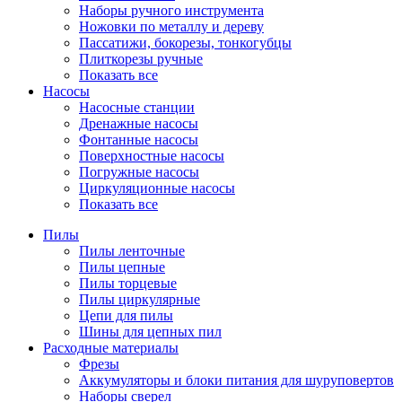
Наборы ручного инструмента
Ножовки по металлу и дереву
Пассатижи, бокорезы, тонкогубцы
Плиткорезы ручные
Показать все
Насосы
Насосные станции
Дренажные насосы
Фонтанные насосы
Поверхностные насосы
Погружные насосы
Циркуляционные насосы
Показать все
Пилы
Пилы ленточные
Пилы цепные
Пилы торцевые
Пилы циркулярные
Цепи для пилы
Шины для цепных пил
Расходные материалы
Фрезы
Аккумуляторы и блоки питания для шуруповертов
Наборы сверел