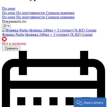
По цене
По цене
По популярности
Сначала новинки
По цене
По популярности
Сначала новинки
Показывать по
Фляжка Рыба (фляжка 240мл + 3 стопки) (X-BZ) Guotai
✖
Нет в наличии
Сравнить
Задать вопрос