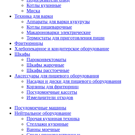
Котлы кухонные
Миска
Техника для варки
Аппараты для варки кукурузы
Котлы пищеварочные
Макароноварки электрические
Термостаты для приготовления пищи
Фритюрницы
Хлебопекарное и кондитерское оборудование
Шкафы
Пароконвектоматы
Шкафы жарочные
Шкафы расстоечные
Аксессуары для пищевого оборудования
Насадки и диски для пищевого оборудования
Корзины для фритюрниц
Посудомоечные кассеты
Измельчители отходов
Посудомоечные машины
Нейтральное оборудование
Прочая кухонная техника
Стеллажи кухонные
Ванны моечные
Столы производственные