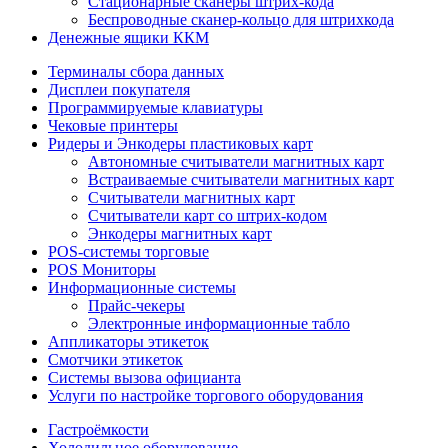
Стационарные сканеры штрих-кода
Беспроводные сканер-кольцо для штрихкода
Денежные ящики ККМ
Терминалы сбора данных
Дисплеи покупателя
Программируемые клавиатуры
Чековые принтеры
Ридеры и Энкодеры пластиковых карт
Автономные считыватели магнитных карт
Встраиваемые считыватели магнитных карт
Считыватели магнитных карт
Считыватели карт со штрих-кодом
Энкодеры магнитных карт
POS-системы торговые
POS Мониторы
Информационные системы
Прайс-чекеры
Электронные информационные табло
Аппликаторы этикеток
Смотчики этикеток
Системы вызова официанта
Услуги по настройке торгового оборудования
Гастроёмкости
Холодильное оборудование