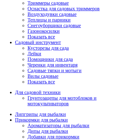
Триммеры садовые
Оснастка для садовых триммеров
Воздуходувки садовые
Теплицы и парники
Снегоуборщики садовые
Газонокосилки
Показать все
Садовый инструмент
Кусторезы для сада
Лейки
Помощники для сада
Черенки для инвентаря
Садовые тяпки и мотыги
Вилы садовые
Показать все
Для садовой техники
Грунтозацепы для мотоблоков и
мотокультиваторов
Липгрипы для рыбалки
Прикормки для рыбалки
Ароматизаторы для рыбалки
Дипы для рыбалки
Добавки для прикормки