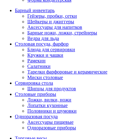
Барный инвентарь
Гейзеры, пробки, сетки
Шейкеры и джиггеры
Аксессуары для напитков
Барные ножи, ложки, стрейнеры
Ведра для льда
Столовая посуда, фарфор
Блюда для сервировки
Кружки и чашки
Рамекин
Салатники
Тарелки фарфоровые и керамические
Миски столовые
Сервировка стола
Щипцы для продуктов
Столовые приборы
Ложки, вилки, ножи
Лопатки кухонные
Половники и шумовки
Одноразовая посуда
Аксессуары пищевые
Одноразовые приборы
Торговые весы