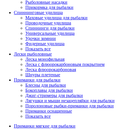
Рыболовные насадки
Прикормка для рыбалки
Спиннинговые удилища
Маховые удилища для рыбалки
Проводочные удилища
Спиннинги для рыбалки
Универсальные удилища
Удочки зимнии
Фидерные удилища
Показать все
Лески рыболовные
Леска монофильная
Леска с флюорокарбоновым покрытием
Леска флюорокарбоновая
Шнуры плетеные
Приманки для рыбалки
Блесны для рыбалки
Бокоплавы для рыбалки
Джиг-стримеры для рыбалки
Лягушки и мыши незацепляйки для рыбалки
Поролоновые рыбки-приманки для рыбалки
Приманки оснащенные
Показать все
Приманки мягкие для рыбалки