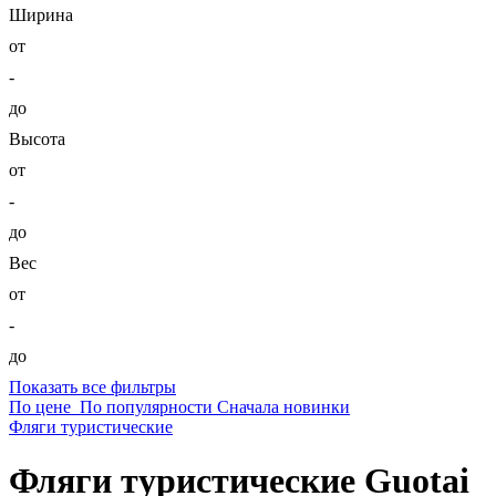
Ширина
от
-
до
Высота
от
-
до
Вес
от
-
до
Показать все фильтры
По цене
По популярности
Сначала новинки
Фляги туристические
Фляги туристические Guotai