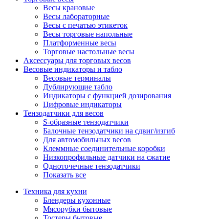
Весы крановые
Весы лабораторные
Весы с печатью этикеток
Весы торговые напольные
Платформенные весы
Торговые настольные весы
Аксессуары для торговых весов
Весовые индикаторы и табло
Весовые терминалы
Дублирующие табло
Индикаторы с функцией дозирования
Цифровые индикаторы
Тензодатчики для весов
S-образные тензодатчики
Балочные тензодатчики на сдвиг/изгиб
Для автомобильных весов
Клеммные соединительные коробки
Низкопрофильные датчики на сжатие
Одноточечные тензодатчики
Показать все
Техника для кухни
Блендеры кухонные
Мясорубки бытовые
Тостеры бытовые