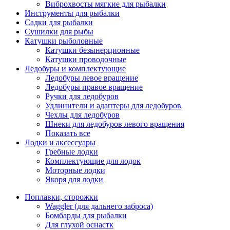
Виброхвосты мягкие для рыбалки
Инструменты для рыбалки
Садки для рыбалки
Сушилки для рыбы
Катушки рыболовные
Катушки безынерционные
Катушки проводочные
Ледобуры и комплектующие
Ледобуры левое вращение
Ледобуры правое вращение
Ручки для ледобуров
Удлинители и адаптеры для ледобуров
Чехлы для ледобуров
Шнеки для ледобуров левого вращения
Показать все
Лодки и аксессуары
Гребные лодки
Комплектующие для лодок
Моторные лодки
Якоря для лодки
Поплавки, сторожки
Waggler (для дальнего заброса)
Бомбарды для рыбалки
Для глухой оснастк