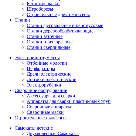
Бетономешалки
Штроборезы
Строительные дрели-миксеры
Станки
Станки фуговальные и рейсмусовые
Станки деревообрабатывающие
Станки заточные
Станки плиткорезные
Станки сверлильные
Электроинструменты
Отбойные молотки
Перфораторы
Дрели электрические
Лобзики электрические
Электрорубанки
Сварочное оборудование
Аксессуары для сварки
Аппараты для сварки пластиковых труб
Сварочные аппараты
Сварочные маски
Строительные пылесосы
Самокаты детские
Двухколесные Cамокаты