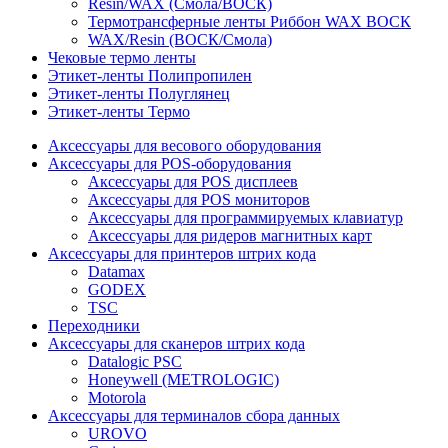
Resin/WAX (Смола/ВОСК)
Термотрансферные ленты Риббон WAX ВОСК
WAX/Resin (ВОСК/Смола)
Чековые термо ленты
Этикет-ленты Полипропилен
Этикет-ленты Полуглянец
Этикет-ленты Термо
Аксессуары для весового оборудования
Аксессуары для POS-оборудования
Аксессуары для POS дисплеев
Аксессуары для POS мониторов
Аксессуары для программируемых клавиатур
Аксессуары для ридеров магнитных карт
Аксессуары для принтеров штрих кода
Datamax
GODEX
TSC
Переходники
Аксессуары для сканеров штрих кода
Datalogic PSC
Honeywell (METROLOGIC)
Motorola
Аксессуары для терминалов сбора данных
UROVO